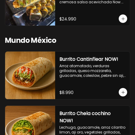
cremosa salsa acevichada Now.

10 Cortes envueltos en queso 
crema, relleno de pollo apanado y 
palta, cubierto con topping de 
$24.990
chimichurri de la casa flambeado.

10 Cortes rellenos de camaron 
apanado, palta, queso crema, 
bañado en deliciosa salsa tari, 
Mundo México
flambeada con toques de teriyaki y 
topping de furikake de salmón.
Burrito Cantinflear NOW!
Arroz atomatado, verduras 
grilladas, queso mozzarella, 
guacamole, coleslaw, pebre sin aji, 
salsa siracha (picante)
$8.990
Burrito Chela cochino
NOW!
Lechuga, guacamole, arroz cilantro 
limon, aji oro, vegetales grillados, 