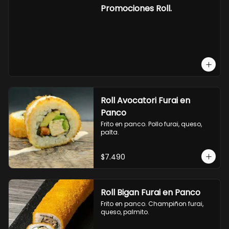
-hosomaki de camaron palta.

Promociones Roll.
OPCION2:

- pollo, queso, cebollin, envuelto en 
panco.

- camaron, queso, cebollin, 
envuelto en panco.

- palmito, pepino, queso, envuelto 
en ciboulette.

- salmon, queso, palta, envuelto en 
queso.

-hosomaki de camaron palta.
Roll Avocatori Furai en
Panco
Frito en panco. Pollo furai, queso, 
palta.
$7.490
Roll Bigan Furai en Panco
Frito en panco. Champiñon furai, 
queso, palmito.