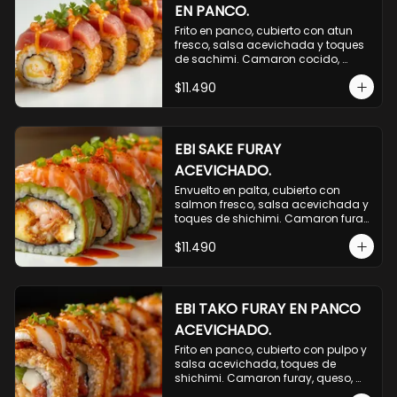
EN PANCO.
Frito en panco, cubierto con atun 
fresco, salsa acevichada y toques 
de sachimi. Camaron cocido, 
queso, palmito.
$11.490
EBI SAKE FURAY
ACEVICHADO.
Envuelto en palta, cubierto con 
salmon fresco, salsa acevichada y 
toques de shichimi. Camaron furay, 
queso, cebollin.
$11.490
EBI TAKO FURAY EN PANCO
ACEVICHADO.
Frito en panco, cubierto con pulpo y 
salsa acevichada, toques de 
shichimi. Camaron furay, queso, 
palmito.