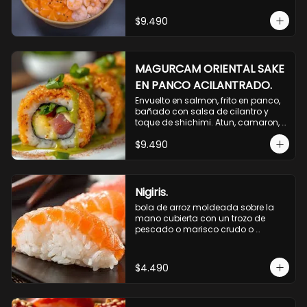
$9.490
MAGURCAM ORIENTAL SAKE
EN PANCO ACILANTRADO.
Envuelto en salmon, frito en panco, 
bañado con salsa de cilantro y 
toque de shichimi. Atun, camaron, 
queso, cebollin.
$9.490
Nigiris.
bola de arroz moldeada sobre la 
mano cubierta con un trozo de 
pescado o marisco crudo o 
cocido.

3 unidades.
$4.490