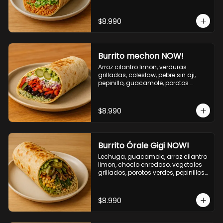
cebolla grillada, queso mozzarella, 
salsa tari.
$8.990
Burrito mechon NOW!
Arroz cilantro limon, verduras 
grilladas, coleslaw, pebre sin aji, 
pepinillo, guacamole, porotos 
negros, mayo ajo.
$8.990
Burrito Órale Gigi NOW!
Lechuga, guacamole, arroz cilantro 
limon, choclo enredoso, vegetales 
grillados, porotos verdes, pepinillos 
encurtidos, salsa de cilantro.
$8.990