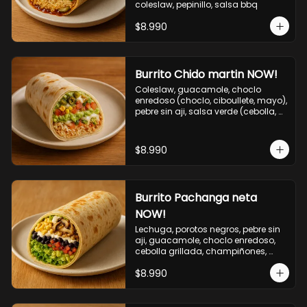
coleslaw, pepinillo, salsa bbq
$8.990
Burrito Chido martin NOW!
Coleslaw, guacamole, choclo 
enredoso (choclo, ciboullete, mayo), 
pebre sin aji, salsa verde (cebolla, 
cilantro, limon), jalapeño, queso 
mozzarella, salsa tari.
$8.990
Burrito Pachanga neta
NOW!
Lechuga, porotos negros, pebre sin 
aji, guacamole, choclo enredoso, 
cebolla grillada, champiñones, 
salsa mayo ajo.
$8.990