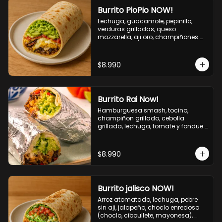
Burrito PioPio NOW!
Lechuga, guacamole, pepinillo, 
verduras grilladas, queso 
mozzarella, aji oro, champiñones 
grillados, salsa now.
$8.990
Burrito Rai Now!
Hamburguesa smash, tocino, 
champiñon grillado, cebolla 
grillada, lechuga, tomate y fondue 
de queso (mozarella y cheddar) y 
la deliciosa salsa now.
$8.990
Burrito jalisco NOW!
Arroz atomatado, lechuga, pebre 
sin aji, jalapeño, choclo enredoso 
(choclo, ciboullete, mayonesa), 