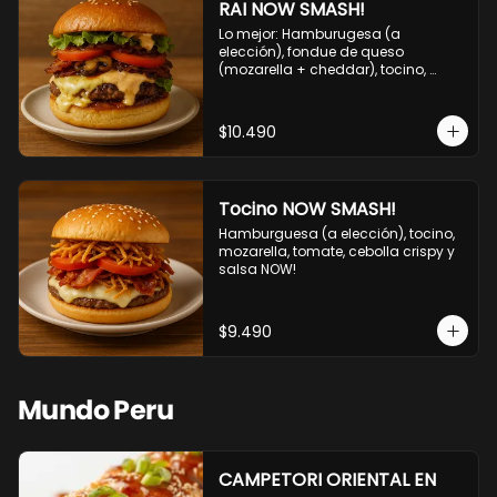
RAI NOW SMASH!
Lo mejor: Hamburugesa (a 
elección), fondue de queso 
(mozarella + cheddar), tocino, 
champiñon grillado, tomate, 
lechuga, cebolla grillada y salsa 
NOW!
$10.490
Tocino NOW SMASH!
Hamburguesa (a elección), tocino, 
mozarella, tomate, cebolla crispy y 
salsa NOW!
$9.490
Mundo Peru
CAMPETORI ORIENTAL EN