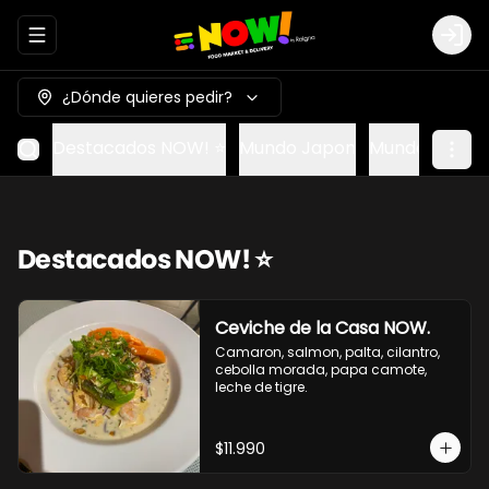
Abrir menu de navegación
Logi
¿Dónde quieres pedir?
Destacados NOW! ⭐
Mundo Japon
Mundo Méxic
Destacados NOW! ⭐
Ceviche de la Casa NOW.
Camaron, salmon, palta, cilantro, 
cebolla morada, papa camote, 
leche de tigre.
$11.990