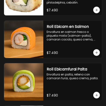
philadelphia, cebollin.
$7.490
Roll Ebicam en Salmon
Envoltura en salmon fresco o 
plqueta mixta (salmon-palta), 
camaron cocido, queso crema, 
cebollin.
$7.490
Roll Ebicamfurai Palta
Envoltura en palta, relleno con 
camaron furai, queso crema, palta.
$7.490