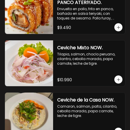
PANCO ATERIYADO.
Envuelto en pollo, frito en panco, 
bañado en salsa teriyaki, con 
toques de sesamo. Pollo furay, 
queso, champiñon furay, cebollin.
$9.490
Ceviche Mixto NOW.
Tilapia, salmon, choclo peruano, 
cilantro, cebolla morada, papa 
camote, leche de tigre.
$10.990
Ceviche de la Casa NOW.
Camaron, salmon, palta, cilantro, 
cebolla morada, papa camote, 
leche de tigre.