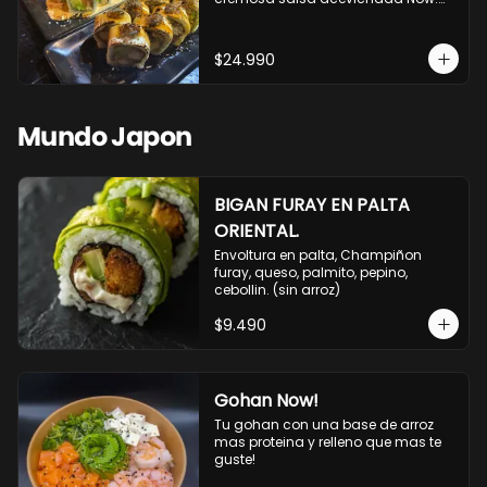
10 Cortes envueltos en queso 
crema, relleno de pollo apanado y 
palta, cubierto con topping de 
$24.990
chimichurri de la casa flambeado.

10 Cortes rellenos de camaron 
apanado, palta, queso crema, 
bañado en deliciosa salsa tari, 
Mundo Japon
flambeada con toques de teriyaki y 
topping de furikake de salmón.
BIGAN FURAY EN PALTA
ORIENTAL.
Envoltura en palta, Champiñon 
furay, queso, palmito, pepino, 
cebollin. (sin arroz)
$9.490
Gohan Now!
Tu gohan con una base de arroz 
mas proteina y relleno que mas te 
guste!