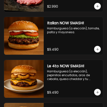
$2.990
Italian NOW SMASH!
Hamburguesa (a elección), tomate, 
palta y mayonesa.
$9.490
Le 4to NOW SMASH!
Hamburguesa (a elección), 
pepinillos encurtidos, aros de 
cebolla, queso cheddar y tu 
deliciosa salsa NOW!
$9.490