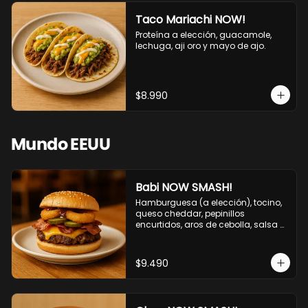
Taco Mariachi NOW!
Proteína a elección, guacamole, 
lechuga, aji oro y mayo de ajo.
$8.990
Mundo EEUU
Babi NOW SMASH!
Hamburguesa (a elección), tocino, 
queso cheddar, pepinillos 
encurtidos, aros de cebolla, salsa 
barbecue.
$9.490