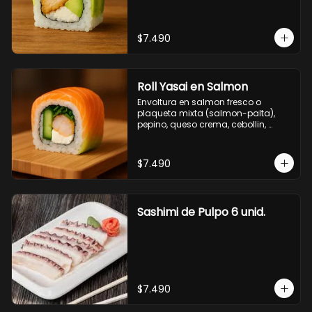
$7.490
Roll Yasai en Salmon
Envoltura en salmon fresco o 
plaqueta mixta (salmon-palta), 
pepino, queso crema, cebollin, 
palta.
$7.490
Sashimi de Pulpo 6 unid.
$7.490