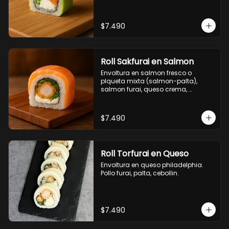
$7.490
Roll Sakfurai en Salmon
Envoltura en salmon fresco o 
plqueta mixta (salmon-palta), 
salmon furai, queso crema, 
cebollin.
$7.490
Roll Torfurai en Queso
Envoltura en queso philadelphia. 
Pollo furai, palta, cebollin.
$7.490