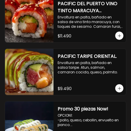
PACIFIC DEL PUERTO VINO
TINTO MARACUYA
ORIENTAL.
Envoltura en palta, bañado en 
salsa de vino tinto maracuya, con 
toques de sesamo. Camaron furai, 
salmon, queso, pepino.
$11.490
PACIFIC TARIPE ORIENTAL.
Envoltura en palta, bañado en 
salsa taripe. Atun, salmon, 
camaron cocido, queso, palmito.
$9.490
Promo 30 piezas Now!
OPCION1: 

-pollo, queso, cebollin, envuelto en 
panco.

-camaron, palta, envuelto en 