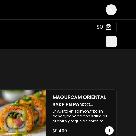
Login
$0
MAGURCAM ORIENTAL
SAKE EN PANCO
ACILANTRADO.
Envuelto en salmon, frito en 
panco, bañado con salsa de 
cilantro y toque de shichimi. 
Atun, camaron, queso, cebollin.
$9.490