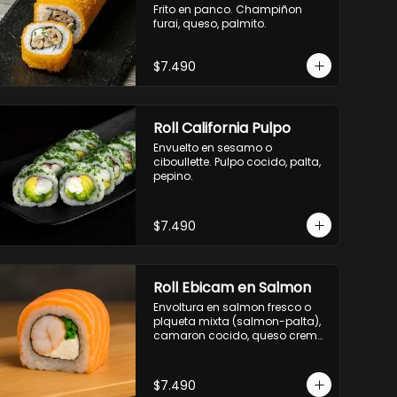
Frito en panco. Champiñon 
- camaron, queso, cebollin, 
furai, queso, palmito.
envuelto en panco.

- palmito, pepino, queso, 
envuelto en ciboulette.

$7.490
- salmon, queso, palta, envuelto 
en queso.

-hosomaki de camaron palta.
Roll California Pulpo
Envuelto en sesamo o 
ciboullette. Pulpo cocido, palta, 
pepino.
$7.490
Roll Ebicam en Salmon
Envoltura en salmon fresco o 
plqueta mixta (salmon-palta), 
camaron cocido, queso crema, 
cebollin.
$7.490