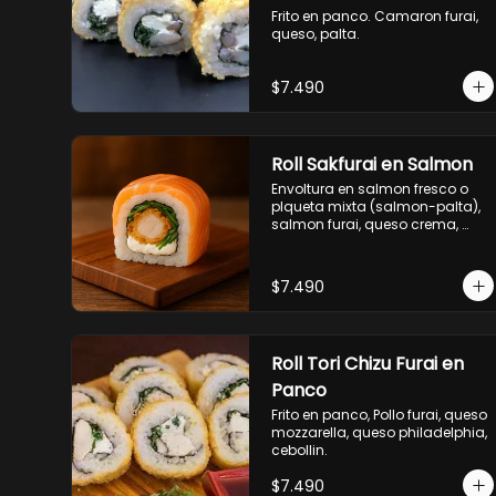
Frito en panco. Camaron furai, 
queso, palta.
$7.490
Roll Sakfurai en Salmon
Envoltura en salmon fresco o 
plqueta mixta (salmon-palta), 
salmon furai, queso crema, 
cebollin.
$7.490
Roll Tori Chizu Furai en
Panco
Frito en panco, Pollo furai, queso 
mozzarella, queso philadelphia, 
cebollin.
$7.490