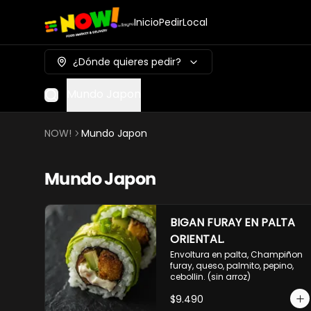
Inicio
Pedir
Local
¿Dónde quieres pedir?
Mundo Japon
NOW!
Mundo Japon
Mundo Japon
BIGAN FURAY EN PALTA
ORIENTAL.
Envoltura en palta, Champiñon 
furay, queso, palmito, pepino, 
cebollin. (sin arroz)
$9.490