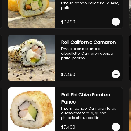
Frito en panco. Pollo furai, queso, 
envuelto en palta.

palta.
- palmito, pepino, queso, 
envuelto en ciboulette.

- salmon, queso, palta, envuelto 
$7.490
en queso.
Roll California Camaron
Envuelto en sesamo o 
ciboullette. Camaron cocido, 
palta, pepino.
$7.490
Roll Ebi Chizu Furai en
Panco
Frito en panco. Camaron furai, 
queso mozzarella, queso 
philadelphia, cebollin.
$7.490