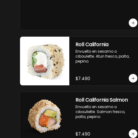
envuelto en cibulette o sesamo.

OPCION3:

-pollo, queso cebollin, envuelto 
en panco.

-camaron, queso, cebollin, 
envuelto en panco.

-palmito, pepino, queso, 
envuelto en panco.
Roll California
Envuelto en sesamo o 
ciboulette. Atun fresco, palta, 
pepino.
$7.490
Roll California Salmon
Envuelto en sesamo o 
ciboullette. Salmon fresco, 
palta, pepino.
$7.490