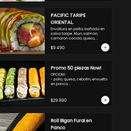
PACIFIC TARIPE
ORIENTAL.
Envoltura en palta, bañado en 
salsa taripe. Atun, salmon, 
camaron cocido, queso, 
palmito.
$9.490
Promo 50 piezas Now!
OPCION1: 

- pollo, queso, cebollin, envuelto 
en panco.

- camaron, queso, cebollin, 
envuelto en queso.

- palmito, pepino, queso, 
$29.990
envuelto en palta.

- salmon, queso, palta, envuelto 
en ciboulette.

-hosomaki de camaron palta.

Roll Bigan Furai en
OPCION2:

- pollo, queso, cebollin, envuelto 
Panco
en panco.
