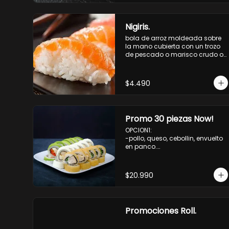
Nigiris.
bola de arroz moldeada sobre 
la mano cubierta con un trozo 
de pescado o marisco crudo o 
cocido.

3 unidades.
$4.490
Promo 30 piezas Now!
OPCION1: 

-pollo, queso, cebollin, envuelto 
en panco.

-camaron, palta, envuelto en 
queso.

-palmito, pepino, queso, 
$20.990
envuelto ciboulette o sesamo.

OPCION2:

-pollo, queso, cebollin, envuelto 
en palta.

Promociones Roll.
-camaron, palta, cebollin, 
envuelto en queso.

-palmito, queso, pepino, 