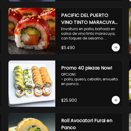
PACIFIC DEL PUERTO
VINO TINTO MARACUYA
ORIENTAL.
Envoltura en palta, bañado en 
salsa de vino tinto maracuya, 
con toques de sesamo. 
Camaron furai, salmon, queso, 
$11.490
pepino.
Promo 40 piezas Now!
OPCION1: 

- pollo, queso, cebollin, envuelto 
en panco.

- camaron, queso, cebollin, 
envuelto en panco.

- palmito, pepino, queso, 
$25.900
envuelto en palta.

- salmon, queso, palta, envuelto 
en ciboulette.

OPCION2:

Roll Avocatori Furai en
- pollo, queso, cebollin, envuelto 
en panco.

Panco
- camaron, queso, cebollin, 