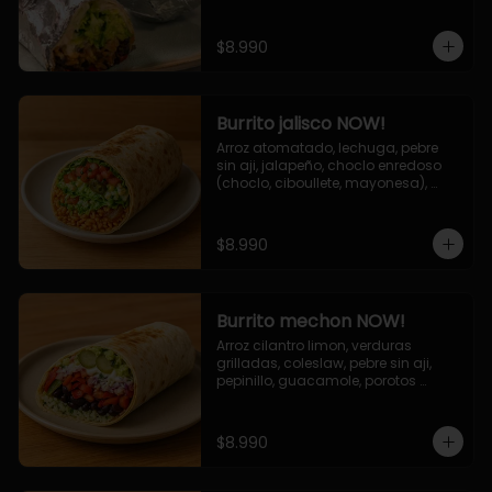
de queso (mozarella y cheddar) y 
la deliciosa salsa now.
$8.990
Burrito jalisco NOW!
Arroz atomatado, lechuga, pebre 
sin aji, jalapeño, choclo enredoso 
(choclo, ciboullete, mayonesa), 
cebolla grillada, queso mozzarella, 
salsa tari.
$8.990
Burrito mechon NOW!
Arroz cilantro limon, verduras 
grilladas, coleslaw, pebre sin aji, 
pepinillo, guacamole, porotos 
negros, mayo ajo.
$8.990