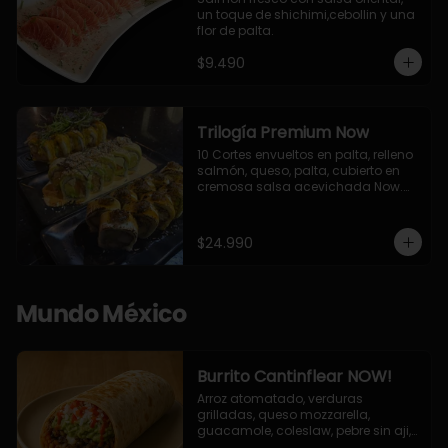
un toque de shichimi,cebollin y una 
flor de palta.
$9.490
Trilogía Premium Now
10 Cortes envueltos en palta, relleno 
salmón, queso, palta, cubierto en 
cremosa salsa acevichada Now.

10 Cortes envueltos en queso 
crema, relleno de pollo apanado y 
palta, cubierto con topping de 
$24.990
chimichurri de la casa flambeado.

10 Cortes rellenos de camaron 
apanado, palta, queso crema, 
bañado en deliciosa salsa tari, 
Mundo México
flambeada con toques de teriyaki y 
topping de furikake de salmón.
Burrito Cantinflear NOW!
Arroz atomatado, verduras 
grilladas, queso mozzarella, 
guacamole, coleslaw, pebre sin aji, 
salsa siracha (picante)