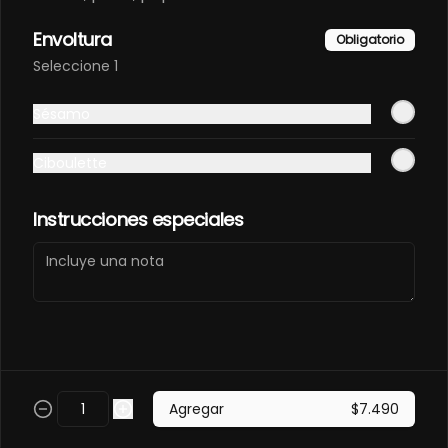
PANCO.
Envuelto en pollo, frito en panco. 
Envoltura
Obligatorio
Camaron furay, queso, palta, 
Seleccione 1
champiñon furay.
$9.490
Sésamo
Ciboulette
EBI MAGURO ACEVICHON
EN PANCO.
Frito en panco, cubierto con atun 
Instrucciones especiales
fresco, salsa acevichada y toques 
de sachimi. Camaron cocido, 
queso, palmito.
$11.490
EBI SAKE FURAY
ACEVICHADO.
Envuelto en palta, cubierto con 
Agregar
$7.490
salmon fresco, salsa acevichada y 
toques de shichimi. Camaron furay, 
queso, cebollin.