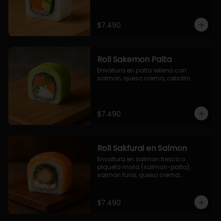
$7.490
Roll Sakemon Palta
Envoltura en palta relleno con 
salmon, queso crema, cebollin.
$7.490
Roll Sakfurai en Salmon
Envoltura en salmon fresco o 
plqueta mixta (salmon-palta), 
salmon furai, queso crema, 
cebollin.
$7.490