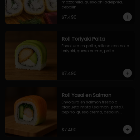
mozzarella, queso philadelphia, 
cebollin.
$7.490
Roll Toriyaki Palta
Envoltura en palta, relleno con pollo 
teriyaki, queso crema, palta.
$7.490
Roll Yasai en Salmon
Envoltura en salmon fresco o 
plaqueta mixta (salmon-palta), 
pepino, queso crema, cebollin, 
palta.
$7.490