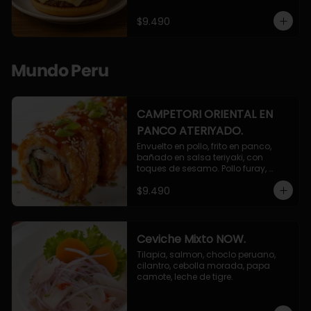
$9.490
Mundo Peru
CAMPETORI ORIENTAL EN
PANCO ATERIYADO.
Envuelto en pollo, frito en panco, 
bañado en salsa teriyaki, con 
toques de sesamo. Pollo furay, 
queso, champiñon furay, cebollin.
$9.490
Ceviche Mixto NOW.
Tilapia, salmon, choclo peruano, 
cilantro, cebolla morada, papa 
camote, leche de tigre.