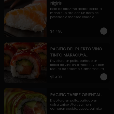
Nigiris.
bola de arroz moldeada sobre la 
mano cubierta con un trozo de 
pescado o marisco crudo o 
cocido.

3 unidades.
$4.490
PACIFIC DEL PUERTO VINO
TINTO MARACUYA
ORIENTAL.
Envoltura en palta, bañado en 
salsa de vino tinto maracuya, con 
toques de sesamo. Camaron furai, 
salmon, queso, pepino.
$11.490
PACIFIC TARIPE ORIENTAL.
Envoltura en palta, bañado en 
salsa taripe. Atun, salmon, 
camaron cocido, queso, palmito.