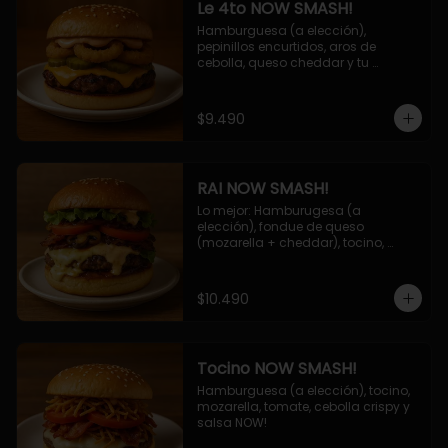
Le 4to NOW SMASH!
Hamburguesa (a elección), 
pepinillos encurtidos, aros de 
cebolla, queso cheddar y tu 
deliciosa salsa NOW!
$9.490
RAI NOW SMASH!
Lo mejor: Hamburugesa (a 
elección), fondue de queso 
(mozarella + cheddar), tocino, 
champiñon grillado, tomate, 
lechuga, cebolla grillada y salsa 
NOW!
$10.490
Tocino NOW SMASH!
Hamburguesa (a elección), tocino, 
mozarella, tomate, cebolla crispy y 
salsa NOW!