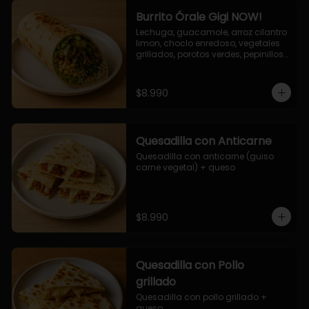
Burrito Órale Gigi NOW!
Lechuga, guacamole, arroz cilantro 
limon, choclo enredoso, vegetales 
grillados, porotos verdes, pepinillos 
encurtidos, salsa de cilantro.
$8.990
Quesadilla con Anticarne
Quesadilla con anticarne (guiso 
carne vegetal) + queso
$8.990
Quesadilla con Pollo
grillado
Quesadilla con pollo grillado + 
queso.