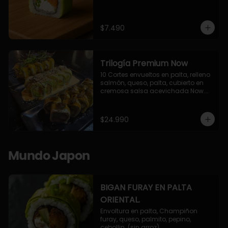
$7.490
Trilogía Premium Now
10 Cortes envueltos en palta, relleno 
salmón, queso, palta, cubierto en 
cremosa salsa acevichada Now.

10 Cortes envueltos en queso 
crema, relleno de pollo apanado y 
palta, cubierto con topping de 
$24.990
chimichurri de la casa flambeado.

10 Cortes rellenos de camaron 
apanado, palta, queso crema, 
bañado en deliciosa salsa tari, 
Mundo Japon
flambeada con toques de teriyaki y 
topping de furikake de salmón.
BIGAN FURAY EN PALTA
ORIENTAL.
Envoltura en palta, Champiñon 
furay, queso, palmito, pepino, 
cebollin. (sin arroz)