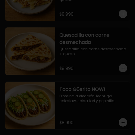
$8.990
Quesadilla con carne
desmechada
Quesadilla con carne desmechada 
+ queso
$8.990
Taco Güerito NOW!
Proteína a elección, lechuga, 
coleslaw, salsa tari y pepinillo.
$8.990