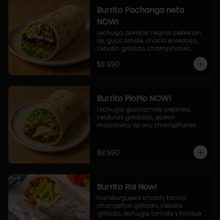
Burrito Pachanga neta
NOW!
Lechuga, porotos negros, pebre sin 
aji, guacamole, choclo enredoso, 
cebolla grillada, champiñones, 
salsa mayo ajo.
$8.990
Burrito PioPio NOW!
Lechuga, guacamole, pepinillo, 
verduras grilladas, queso 
mozzarella, aji oro, champiñones 
grillados, salsa now.
$8.990
Burrito Rai Now!
Hamburguesa smash, tocino, 
champiñon grillado, cebolla 
grillada, lechuga, tomate y fondue 