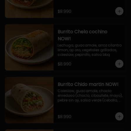
$8.990
Burrito Chela cochino
NOW!
Lechuga, guacamole, arroz cilantro 
limon, aji oro, vegetales grillados, 
coleslaw, pepinillo, salsa bbq
$8.990
Burrito Chido martin NOW!
Coleslaw, guacamole, choclo 
enredoso (choclo, ciboullete, mayo), 
pebre sin aji, salsa verde (cebolla, 
cilantro, limon), jalapeño, queso 
mozzarella, salsa tari.
$8.990