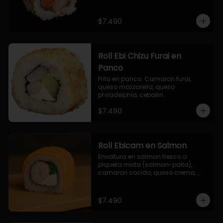
$7.490
Roll Ebi Chizu Furai en
Panco
Frito en panco. Camaron furai, 
queso mozzarella, queso 
philadelphia, cebollin.
$7.490
Roll Ebicam en Salmon
Envoltura en salmon fresco o 
plqueta mixta (salmon-palta), 
camaron cocido, queso crema, 
cebollin.
$7.490