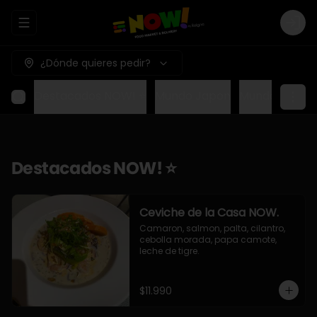
Abrir menu de navegación
Logi
¿Dónde quieres pedir?
Destacados NOW! ⭐
Mundo Japon
Mundo Méxic
Destacados NOW! ⭐
Ceviche de la Casa NOW.
Camaron, salmon, palta, cilantro, 
cebolla morada, papa camote, 
leche de tigre.
$11.990