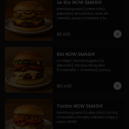
Le 4to NOW SMASH!
Hamburguesa (a elección), 
pepinillos encurtidos, aros de 
cebolla, queso cheddar y tu 
deliciosa salsa NOW!
$9.490
RAI NOW SMASH!
Lo mejor: Hamburugesa (a 
elección), fondue de queso 
(mozarella + cheddar), tocino, 
champiñon grillado, tomate, 
lechuga, cebolla grillada y salsa 
NOW!
$10.490
Tocino NOW SMASH!
Hamburguesa (a elección), tocino, 
mozarella, tomate, cebolla crispy y 
salsa NOW!