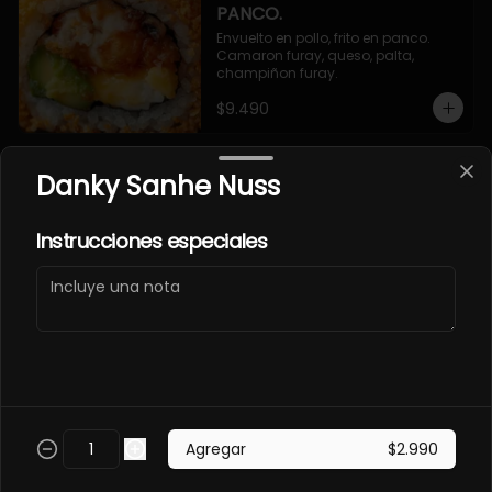
PANCO.
Envuelto en pollo, frito en panco. 
Camaron furay, queso, palta, 
champiñon furay.
$9.490
Danky Sanhe Nuss
EBI MAGURO ACEVICHON
EN PANCO.
Frito en panco, cubierto con atun 
Instrucciones especiales
fresco, salsa acevichada y toques 
de sachimi. Camaron cocido, 
queso, palmito.
$11.490
EBI SAKE FURAY
ACEVICHADO.
Envuelto en palta, cubierto con 
Agregar
$2.990
salmon fresco, salsa acevichada y 
toques de shichimi. Camaron furay, 
queso, cebollin.