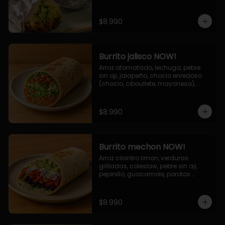
de queso (mozarella y cheddar) y 
la deliciosa salsa now.
$8.990
Burrito jalisco NOW!
Arroz atomatado, lechuga, pebre 
sin aji, jalapeño, choclo enredoso 
(choclo, ciboullete, mayonesa), 
cebolla grillada, queso mozzarella, 
salsa tari.
$8.990
Burrito mechon NOW!
Arroz cilantro limon, verduras 
grilladas, coleslaw, pebre sin aji, 
pepinillo, guacamole, porotos 
negros, mayo ajo.
$8.990