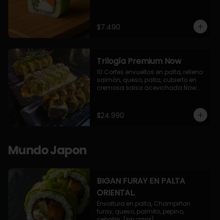
$7.490
Trilogía Premium Now
10 Cortes envueltos en palta, relleno 
salmón, queso, palta, cubierto en 
cremosa salsa acevichada Now.

10 Cortes envueltos en queso 
crema, relleno de pollo apanado y 
palta, cubierto con topping de 
$24.990
chimichurri de la casa flambeado.

10 Cortes rellenos de camaron 
apanado, palta, queso crema, 
bañado en deliciosa salsa tari, 
Mundo Japon
flambeada con toques de teriyaki y 
topping de furikake de salmón.
BIGAN FURAY EN PALTA
ORIENTAL.
Envoltura en palta, Champiñon 
furay, queso, palmito, pepino, 
cebollin. (sin arroz)