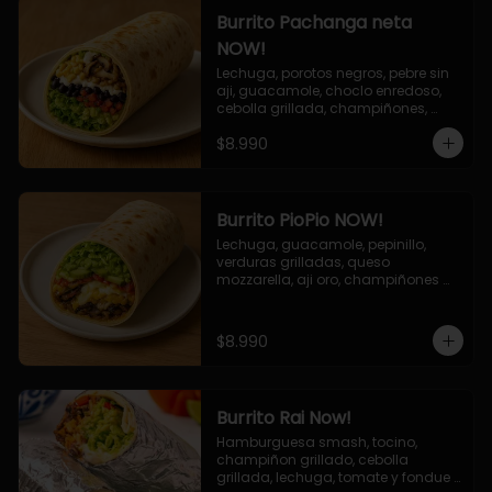
Burrito Pachanga neta
NOW!
Lechuga, porotos negros, pebre sin 
aji, guacamole, choclo enredoso, 
cebolla grillada, champiñones, 
salsa mayo ajo.
$8.990
Burrito PioPio NOW!
Lechuga, guacamole, pepinillo, 
verduras grilladas, queso 
mozzarella, aji oro, champiñones 
grillados, salsa now.
$8.990
Burrito Rai Now!
Hamburguesa smash, tocino, 
champiñon grillado, cebolla 
grillada, lechuga, tomate y fondue 