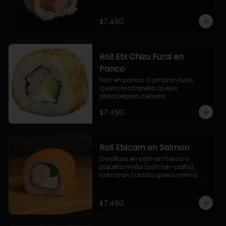
$7.490
Roll Ebi Chizu Furai en
Panco
Frito en panco. Camaron furai, 
queso mozzarella, queso 
philadelphia, cebollin.
$7.490
Roll Ebicam en Salmon
Envoltura en salmon fresco o 
plqueta mixta (salmon-palta), 
camaron cocido, queso crema, 
cebollin.
$7.490