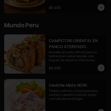
$9.490
Mundo Peru
CAMPETORI ORIENTAL EN
PANCO ATERIYADO.
Envuelto en pollo, frito en panco, 
bañado en salsa teriyaki, con 
toques de sesamo. Pollo furay, 
queso, champiñon furay, cebollin.
$9.490
Ceviche Mixto NOW.
Tilapia, salmon, choclo peruano, 
cilantro, cebolla morada, papa 
camote, leche de tigre.