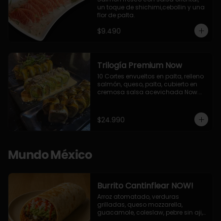
un toque de shichimi,cebollin y una 
flor de palta.
$9.490
Trilogía Premium Now
10 Cortes envueltos en palta, relleno 
salmón, queso, palta, cubierto en 
cremosa salsa acevichada Now.

10 Cortes envueltos en queso 
crema, relleno de pollo apanado y 
palta, cubierto con topping de 
$24.990
chimichurri de la casa flambeado.

10 Cortes rellenos de camaron 
apanado, palta, queso crema, 
bañado en deliciosa salsa tari, 
Mundo México
flambeada con toques de teriyaki y 
topping de furikake de salmón.
Burrito Cantinflear NOW!
Arroz atomatado, verduras 
grilladas, queso mozzarella, 
guacamole, coleslaw, pebre sin aji, 
salsa siracha (picante)