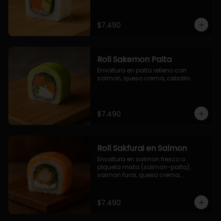
$7.490
Roll Sakemon Palta
Envoltura en palta relleno con 
salmon, queso crema, cebollin.
$7.490
Roll Sakfurai en Salmon
Envoltura en salmon fresco o 
plqueta mixta (salmon-palta), 
salmon furai, queso crema, 
cebollin.
$7.490