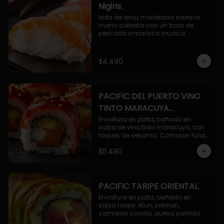
Nigiris.
bola de arroz moldeada sobre la 
mano cubierta con un trozo de 
pescado o marisco crudo o 
cocido.

3 unidades.
$4.490
PACIFIC DEL PUERTO VINO
TINTO MARACUYA
ORIENTAL.
Envoltura en palta, bañado en 
salsa de vino tinto maracuya, con 
toques de sesamo. Camaron furai, 
salmon, queso, pepino.
$11.490
PACIFIC TARIPE ORIENTAL.
Envoltura en palta, bañado en 
salsa taripe. Atun, salmon, 
camaron cocido, queso, palmito.