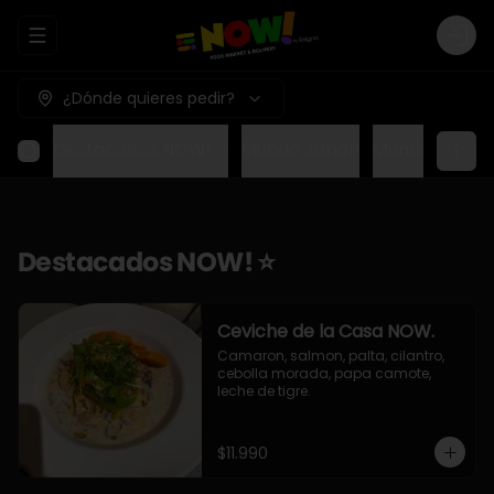
Abrir menu de navegación
Logi
¿Dónde quieres pedir?
Destacados NOW! ⭐
Mundo Japon
Mundo Méxic
Destacados NOW! ⭐
Ceviche de la Casa NOW.
Camaron, salmon, palta, cilantro, 
cebolla morada, papa camote, 
leche de tigre.
$11.990