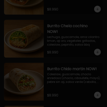
$8.990
Burrito Chela cochino
NOW!
Lechuga, guacamole, arroz cilantro 
limon, aji oro, vegetales grillados, 
coleslaw, pepinillo, salsa bbq
$8.990
Burrito Chido martin NOW!
Coleslaw, guacamole, choclo 
enredoso (choclo, ciboullete, mayo), 
pebre sin aji, salsa verde (cebolla, 
cilantro, limon), jalapeño, queso 
mozzarella, salsa tari.
$8.990