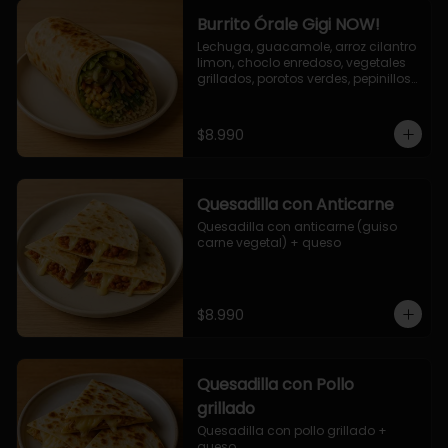
Burrito Órale Gigi NOW!
Lechuga, guacamole, arroz cilantro 
limon, choclo enredoso, vegetales 
grillados, porotos verdes, pepinillos 
encurtidos, salsa de cilantro.
$8.990
Quesadilla con Anticarne
Quesadilla con anticarne (guiso 
carne vegetal) + queso
$8.990
Quesadilla con Pollo
grillado
Quesadilla con pollo grillado + 
queso.