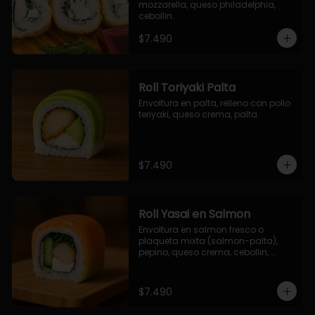
mozzarella, queso philadelphia, 
cebollin.
$7.490
Roll Toriyaki Palta
Envoltura en palta, relleno con pollo 
teriyaki, queso crema, palta.
$7.490
Roll Yasai en Salmon
Envoltura en salmon fresco o 
plaqueta mixta (salmon-palta), 
pepino, queso crema, cebollin, 
palta.
$7.490