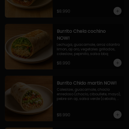
$8.990
Burrito Chela cochino
NOW!
Lechuga, guacamole, arroz cilantro 
limon, aji oro, vegetales grillados, 
coleslaw, pepinillo, salsa bbq
$8.990
Burrito Chido martin NOW!
Coleslaw, guacamole, choclo 
enredoso (choclo, ciboullete, mayo), 
pebre sin aji, salsa verde (cebolla, 
cilantro, limon), jalapeño, queso 
mozzarella, salsa tari.
$8.990