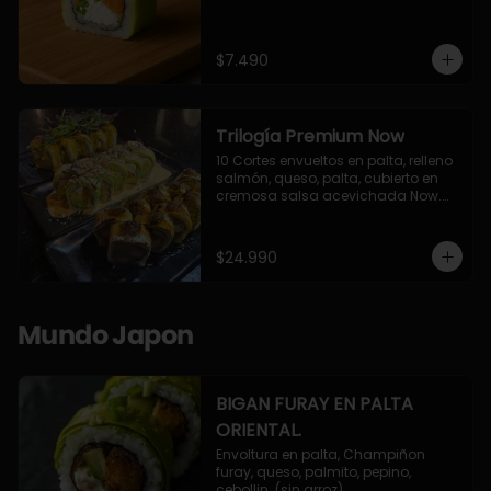
$7.490
Trilogía Premium Now
10 Cortes envueltos en palta, relleno 
salmón, queso, palta, cubierto en 
cremosa salsa acevichada Now.

10 Cortes envueltos en queso 
crema, relleno de pollo apanado y 
palta, cubierto con topping de 
$24.990
chimichurri de la casa flambeado.

10 Cortes rellenos de camaron 
apanado, palta, queso crema, 
bañado en deliciosa salsa tari, 
Mundo Japon
flambeada con toques de teriyaki y 
topping de furikake de salmón.
BIGAN FURAY EN PALTA
ORIENTAL.
Envoltura en palta, Champiñon 
furay, queso, palmito, pepino, 
cebollin. (sin arroz)