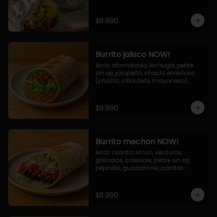
de queso (mozarella y cheddar) y 
la deliciosa salsa now.
$8.990
Burrito jalisco NOW!
Arroz atomatado, lechuga, pebre 
sin aji, jalapeño, choclo enredoso 
(choclo, ciboullete, mayonesa), 
cebolla grillada, queso mozzarella, 
salsa tari.
$8.990
Burrito mechon NOW!
Arroz cilantro limon, verduras 
grilladas, coleslaw, pebre sin aji, 
pepinillo, guacamole, porotos 
negros, mayo ajo.
$8.990