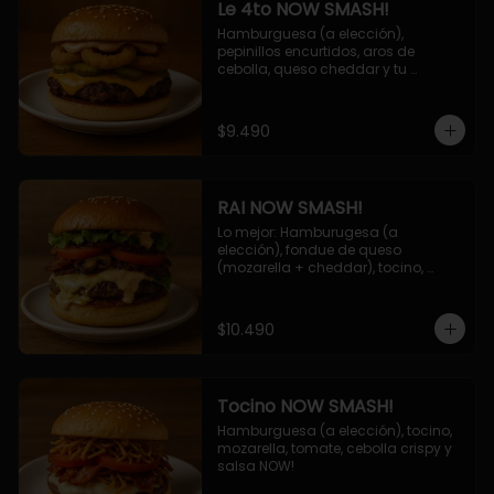
Le 4to NOW SMASH!
Hamburguesa (a elección), 
pepinillos encurtidos, aros de 
cebolla, queso cheddar y tu 
deliciosa salsa NOW!
$9.490
RAI NOW SMASH!
Lo mejor: Hamburugesa (a 
elección), fondue de queso 
(mozarella + cheddar), tocino, 
champiñon grillado, tomate, 
lechuga, cebolla grillada y salsa 
NOW!
$10.490
Tocino NOW SMASH!
Hamburguesa (a elección), tocino, 
mozarella, tomate, cebolla crispy y 
salsa NOW!