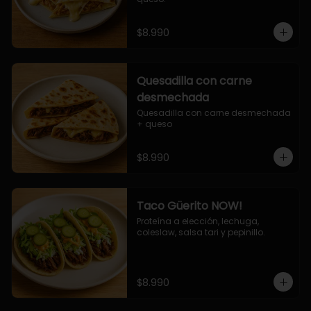
$8.990
Quesadilla con carne
desmechada
Quesadilla con carne desmechada 
+ queso
$8.990
Taco Güerito NOW!
Proteína a elección, lechuga, 
coleslaw, salsa tari y pepinillo.
$8.990