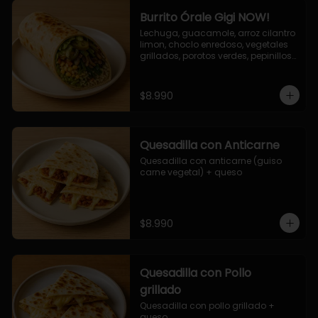
Burrito Órale Gigi NOW!
Lechuga, guacamole, arroz cilantro 
limon, choclo enredoso, vegetales 
grillados, porotos verdes, pepinillos 
encurtidos, salsa de cilantro.
$8.990
Quesadilla con Anticarne
Quesadilla con anticarne (guiso 
carne vegetal) + queso
$8.990
Quesadilla con Pollo
grillado
Quesadilla con pollo grillado + 
queso.