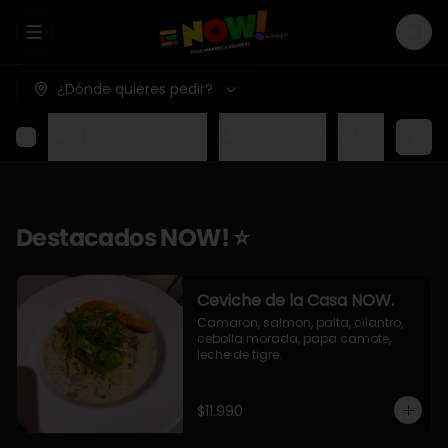
Abrir menu de navegación
Logi
¿Dónde quieres pedir?
Destacados NOW! ⭐
Mundo Japon
Mundo Méxic
Destacados NOW! ⭐
Ceviche de la Casa NOW.
Camaron, salmon, palta, cilantro, 
cebolla morada, papa camote, 
leche de tigre.
$11.990