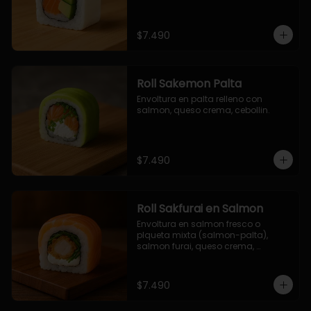
$7.490
Roll Sakemon Palta
Envoltura en palta relleno con 
salmon, queso crema, cebollin.
$7.490
Roll Sakfurai en Salmon
Envoltura en salmon fresco o 
plqueta mixta (salmon-palta), 
salmon furai, queso crema, 
cebollin.
$7.490