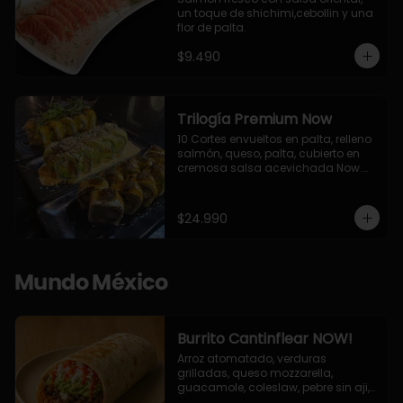
un toque de shichimi,cebollin y una 
flor de palta.
$9.490
Trilogía Premium Now
10 Cortes envueltos en palta, relleno 
salmón, queso, palta, cubierto en 
cremosa salsa acevichada Now.

10 Cortes envueltos en queso 
crema, relleno de pollo apanado y 
palta, cubierto con topping de 
$24.990
chimichurri de la casa flambeado.

10 Cortes rellenos de camaron 
apanado, palta, queso crema, 
bañado en deliciosa salsa tari, 
Mundo México
flambeada con toques de teriyaki y 
topping de furikake de salmón.
Burrito Cantinflear NOW!
Arroz atomatado, verduras 
grilladas, queso mozzarella, 
guacamole, coleslaw, pebre sin aji, 
salsa siracha (picante)