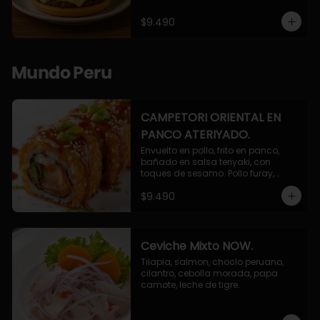
$9.490
Mundo Peru
CAMPETORI ORIENTAL EN
PANCO ATERIYADO.
Envuelto en pollo, frito en panco, 
bañado en salsa teriyaki, con 
toques de sesamo. Pollo furay, 
queso, champiñon furay, cebollin.
$9.490
Ceviche Mixto NOW.
Tilapia, salmon, choclo peruano, 
cilantro, cebolla morada, papa 
camote, leche de tigre.