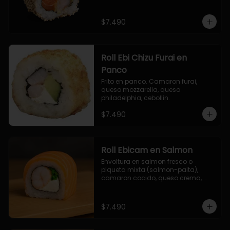
$7.490
Roll Ebi Chizu Furai en
Panco
Frito en panco. Camaron furai, 
queso mozzarella, queso 
philadelphia, cebollin.
$7.490
Roll Ebicam en Salmon
Envoltura en salmon fresco o 
plqueta mixta (salmon-palta), 
camaron cocido, queso crema, 
cebollin.
$7.490