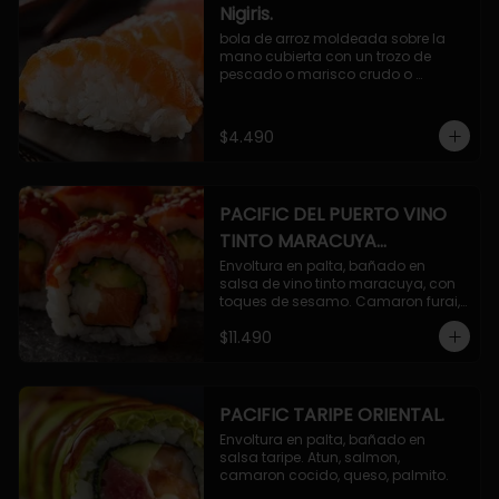
Nigiris.
bola de arroz moldeada sobre la 
mano cubierta con un trozo de 
pescado o marisco crudo o 
cocido.

3 unidades.
$4.490
PACIFIC DEL PUERTO VINO
TINTO MARACUYA
ORIENTAL.
Envoltura en palta, bañado en 
salsa de vino tinto maracuya, con 
toques de sesamo. Camaron furai, 
salmon, queso, pepino.
$11.490
PACIFIC TARIPE ORIENTAL.
Envoltura en palta, bañado en 
salsa taripe. Atun, salmon, 
camaron cocido, queso, palmito.