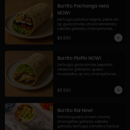
Burrito Pachanga neta
NOW!
Lechuga, porotos negros, pebre sin 
aji, guacamole, choclo enredoso, 
cebolla grillada, champiñones, 
salsa mayo ajo.
$8.990
Burrito PioPio NOW!
Lechuga, guacamole, pepinillo, 
verduras grilladas, queso 
mozzarella, aji oro, champiñones 
grillados, salsa now.
$8.990
Burrito Rai Now!
Hamburguesa smash, tocino, 
champiñon grillado, cebolla 
grillada, lechuga, tomate y fondue 