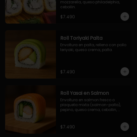
mozzarella, queso philadelphia, 
cebollin.
$7.490
Roll Toriyaki Palta
Envoltura en palta, relleno con pollo 
teriyaki, queso crema, palta.
$7.490
Roll Yasai en Salmon
Envoltura en salmon fresco o 
plaqueta mixta (salmon-palta), 
pepino, queso crema, cebollin, 
palta.
$7.490