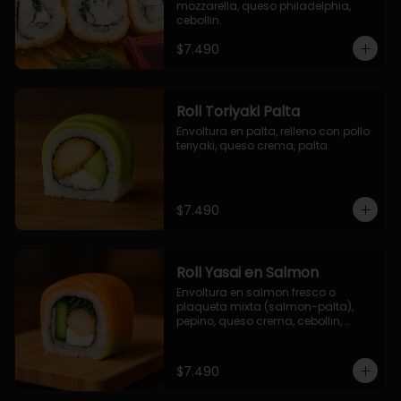
mozzarella, queso philadelphia, 
cebollin.
$7.490
Roll Toriyaki Palta
Envoltura en palta, relleno con pollo 
teriyaki, queso crema, palta.
$7.490
Roll Yasai en Salmon
Envoltura en salmon fresco o 
plaqueta mixta (salmon-palta), 
pepino, queso crema, cebollin, 
palta.
$7.490