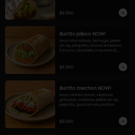
de queso (mozarella y cheddar) y 
la deliciosa salsa now.
$8.990
Burrito jalisco NOW!
Arroz atomatado, lechuga, pebre 
sin aji, jalapeño, choclo enredoso 
(choclo, ciboullete, mayonesa), 
cebolla grillada, queso mozzarella, 
salsa tari.
$8.990
Burrito mechon NOW!
Arroz cilantro limon, verduras 
grilladas, coleslaw, pebre sin aji, 
pepinillo, guacamole, porotos 
negros, mayo ajo.
$8.990