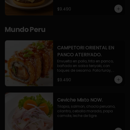
$9.490
Mundo Peru
CAMPETORI ORIENTAL EN
PANCO ATERIYADO.
Envuelto en pollo, frito en panco, 
bañado en salsa teriyaki, con 
toques de sesamo. Pollo furay, 
queso, champiñon furay, cebollin.
$9.490
Ceviche Mixto NOW.
Tilapia, salmon, choclo peruano, 
cilantro, cebolla morada, papa 
camote, leche de tigre.