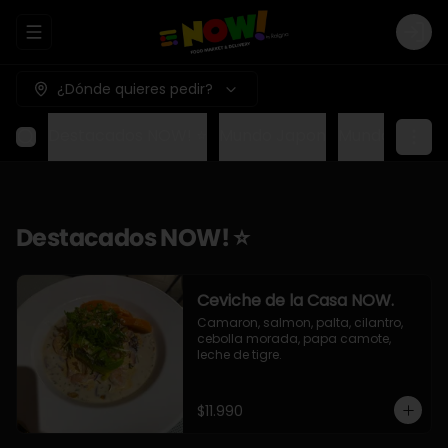
Abrir menu de navegación
Logi
¿Dónde quieres pedir?
Destacados NOW! ⭐
Mundo Japon
Mundo Méxic
Destacados NOW! ⭐
Ceviche de la Casa NOW.
Camaron, salmon, palta, cilantro, 
cebolla morada, papa camote, 
leche de tigre.
$11.990