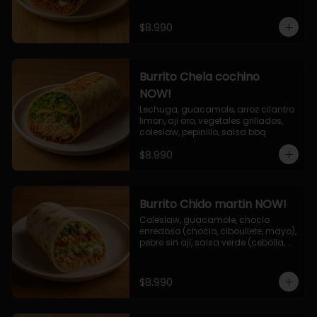
$8.990
Burrito Chela cochino
NOW!
Lechuga, guacamole, arroz cilantro 
limon, aji oro, vegetales grillados, 
coleslaw, pepinillo, salsa bbq
$8.990
Burrito Chido martin NOW!
Coleslaw, guacamole, choclo 
enredoso (choclo, ciboullete, mayo), 
pebre sin aji, salsa verde (cebolla, 
cilantro, limon), jalapeño, queso 
mozzarella, salsa tari.
$8.990