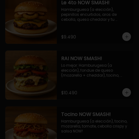
Le 4to NOW SMASH!
Hamburguesa (a elección), 
pepinillos encurtidos, aros de 
cebolla, queso cheddar y tu 
deliciosa salsa NOW!
$9.490
RAI NOW SMASH!
Lo mejor: Hamburugesa (a 
elección), fondue de queso 
(mozarella + cheddar), tocino, 
champiñon grillado, tomate, 
lechuga, cebolla grillada y salsa 
NOW!
$10.490
Tocino NOW SMASH!
Hamburguesa (a elección), tocino, 
mozarella, tomate, cebolla crispy y 
salsa NOW!