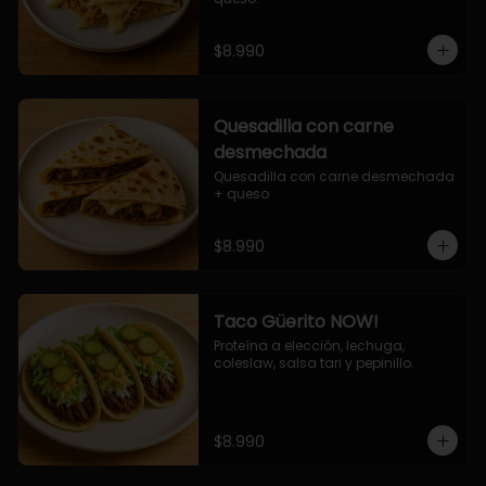
$8.990
Quesadilla con carne
desmechada
Quesadilla con carne desmechada 
+ queso
$8.990
Taco Güerito NOW!
Proteína a elección, lechuga, 
coleslaw, salsa tari y pepinillo.
$8.990