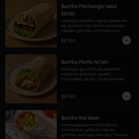
Burrito Pachanga neta
NOW!
Lechuga, porotos negros, pebre sin 
aji, guacamole, choclo enredoso, 
cebolla grillada, champiñones, 
salsa mayo ajo.
$8.990
Burrito PioPio NOW!
Lechuga, guacamole, pepinillo, 
verduras grilladas, queso 
mozzarella, aji oro, champiñones 
grillados, salsa now.
$8.990
Burrito Rai Now!
Hamburguesa smash, tocino, 
champiñon grillado, cebolla 
grillada, lechuga, tomate y fondue 