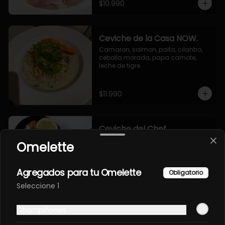
$10.990
Ceviche de la Casa NOW.
Camaron, salmon, palta, cilantro, 
cebolla morada, papa camote, 
leche de tigre.
$11.990
Ceviche del Chef.
Camaron, pulpo, salmon, palta, 
Omelette
cilantro, cebolla morada, rocotto, 
papa camote, leche de tigre.
Agregados para tu Omelette
Obligatorio
$12.990
Seleccione 1
Champiñones
EBI FURAY ORIENTAL EN