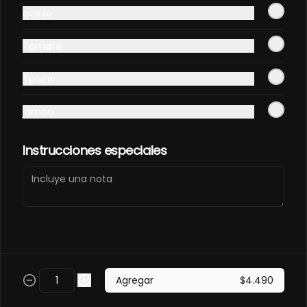
PANCO.
queso
Envuelto en pollo, frito en panco. 
Camaron furay, queso, palta, 
Tomate
champiñon furay.
$9.490
Tocino
jamon
EBI MAGURO ACEVICHON
EN PANCO.
Frito en panco, cubierto con atun 
Instrucciones especiales
fresco, salsa acevichada y toques 
de sachimi. Camaron cocido, 
queso, palmito.
$11.490
EBI SAKE FURAY
ACEVICHADO.
Envuelto en palta, cubierto con 
Agregar
$4.490
salmon fresco, salsa acevichada y 
toques de shichimi. Camaron furay, 
queso, cebollin.