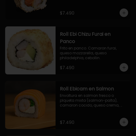
$7.490
Roll Ebi Chizu Furai en
Panco
Frito en panco. Camaron furai, 
queso mozzarella, queso 
philadelphia, cebollin.
$7.490
Roll Ebicam en Salmon
Envoltura en salmon fresco o 
plqueta mixta (salmon-palta), 
camaron cocido, queso crema, 
cebollin.
$7.490