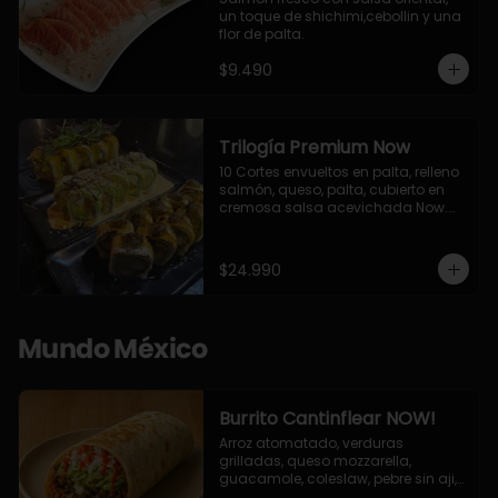
un toque de shichimi,cebollin y una 
flor de palta.
$9.490
Trilogía Premium Now
10 Cortes envueltos en palta, relleno 
salmón, queso, palta, cubierto en 
cremosa salsa acevichada Now.

10 Cortes envueltos en queso 
crema, relleno de pollo apanado y 
palta, cubierto con topping de 
$24.990
chimichurri de la casa flambeado.

10 Cortes rellenos de camaron 
apanado, palta, queso crema, 
bañado en deliciosa salsa tari, 
Mundo México
flambeada con toques de teriyaki y 
topping de furikake de salmón.
Burrito Cantinflear NOW!
Arroz atomatado, verduras 
grilladas, queso mozzarella, 
guacamole, coleslaw, pebre sin aji, 
salsa siracha (picante)