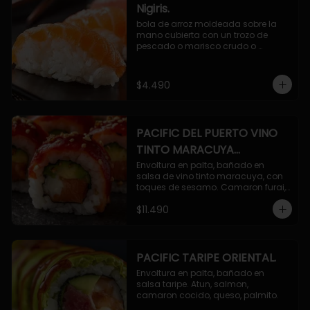
Nigiris.
bola de arroz moldeada sobre la 
mano cubierta con un trozo de 
pescado o marisco crudo o 
cocido.

3 unidades.
$4.490
PACIFIC DEL PUERTO VINO
TINTO MARACUYA
ORIENTAL.
Envoltura en palta, bañado en 
salsa de vino tinto maracuya, con 
toques de sesamo. Camaron furai, 
salmon, queso, pepino.
$11.490
PACIFIC TARIPE ORIENTAL.
Envoltura en palta, bañado en 
salsa taripe. Atun, salmon, 
camaron cocido, queso, palmito.