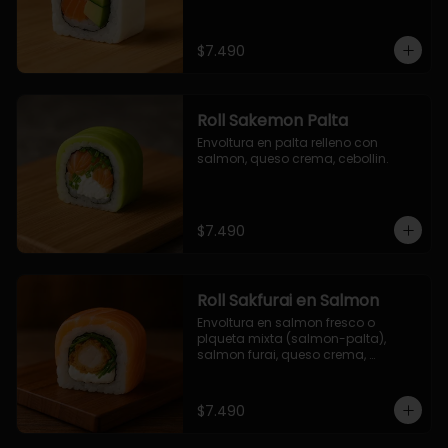
$7.490
Roll Sakemon Palta
Envoltura en palta relleno con 
salmon, queso crema, cebollin.
$7.490
Roll Sakfurai en Salmon
Envoltura en salmon fresco o 
plqueta mixta (salmon-palta), 
salmon furai, queso crema, 
cebollin.
$7.490