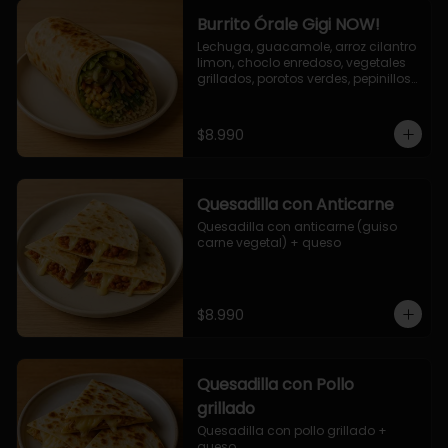
Burrito Órale Gigi NOW!
Lechuga, guacamole, arroz cilantro 
limon, choclo enredoso, vegetales 
grillados, porotos verdes, pepinillos 
encurtidos, salsa de cilantro.
$8.990
Quesadilla con Anticarne
Quesadilla con anticarne (guiso 
carne vegetal) + queso
$8.990
Quesadilla con Pollo
grillado
Quesadilla con pollo grillado + 
queso.