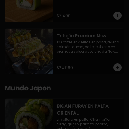
$7.490
Trilogía Premium Now
10 Cortes envueltos en palta, relleno 
salmón, queso, palta, cubierto en 
cremosa salsa acevichada Now.

10 Cortes envueltos en queso 
crema, relleno de pollo apanado y 
palta, cubierto con topping de 
$24.990
chimichurri de la casa flambeado.

10 Cortes rellenos de camaron 
apanado, palta, queso crema, 
bañado en deliciosa salsa tari, 
Mundo Japon
flambeada con toques de teriyaki y 
topping de furikake de salmón.
BIGAN FURAY EN PALTA
ORIENTAL.
Envoltura en palta, Champiñon 
furay, queso, palmito, pepino, 
cebollin. (sin arroz)