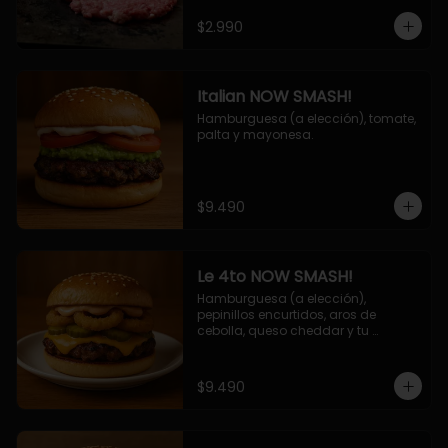
$2.990
Italian NOW SMASH!
Hamburguesa (a elección), tomate, 
palta y mayonesa.
$9.490
Le 4to NOW SMASH!
Hamburguesa (a elección), 
pepinillos encurtidos, aros de 
cebolla, queso cheddar y tu 
deliciosa salsa NOW!
$9.490