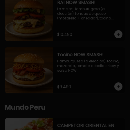
RAI NOW SMASH!
Lo mejor: Hamburugesa (a 
elección), fondue de queso 
(mozarella + cheddar), tocino, 
champiñon grillado, tomate, 
lechuga, cebolla grillada y salsa 
NOW!
$10.490
Tocino NOW SMASH!
Hamburguesa (a elección), tocino, 
mozarella, tomate, cebolla crispy y 
salsa NOW!
$9.490
Mundo Peru
CAMPETORI ORIENTAL EN