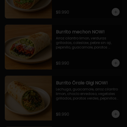
cebolla grillada, queso mozzarella, 
salsa tari.
$8.990
Burrito mechon NOW!
Arroz cilantro limon, verduras 
grilladas, coleslaw, pebre sin aji, 
pepinillo, guacamole, porotos 
negros, mayo ajo.
$8.990
Burrito Órale Gigi NOW!
Lechuga, guacamole, arroz cilantro 
limon, choclo enredoso, vegetales 
grillados, porotos verdes, pepinillos 
encurtidos, salsa de cilantro.
$8.990