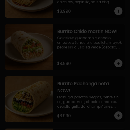
coleslaw, pepinillo, salsa bbq
$8.990
Burrito Chido martin NOW!
Coleslaw, guacamole, choclo 
enredoso (choclo, ciboullete, mayo), 
pebre sin aji, salsa verde (cebolla, 
cilantro, limon), jalapeño, queso 
mozzarella, salsa tari.
$8.990
Burrito Pachanga neta
NOW!
Lechuga, porotos negros, pebre sin 
aji, guacamole, choclo enredoso, 
cebolla grillada, champiñones, 
salsa mayo ajo.
$8.990