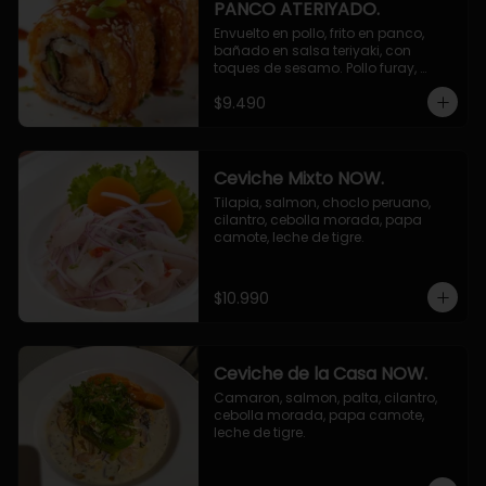
PANCO ATERIYADO.
Envuelto en pollo, frito en panco, 
bañado en salsa teriyaki, con 
toques de sesamo. Pollo furay, 
queso, champiñon furay, cebollin.
$9.490
Ceviche Mixto NOW.
Tilapia, salmon, choclo peruano, 
cilantro, cebolla morada, papa 
camote, leche de tigre.
$10.990
Ceviche de la Casa NOW.
Camaron, salmon, palta, cilantro, 
cebolla morada, papa camote, 
leche de tigre.