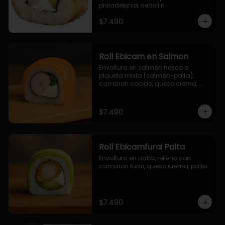
philadelphia, cebollin.
$7.490
Roll Ebicam en Salmon
Envoltura en salmon fresco o 
plqueta mixta (salmon-palta), 
camaron cocido, queso crema, 
cebollin.
$7.490
Roll Ebicamfurai Palta
Envoltura en palta, relleno con 
camaron furai, queso crema, palta.
$7.490