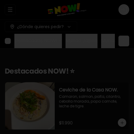
Abrir menu de navegación
Logi
¿Dónde quieres pedir?
Destacados NOW! ⭐
Mundo Japon
Mundo Méxic
Destacados NOW! ⭐
Ceviche de la Casa NOW.
Camaron, salmon, palta, cilantro, 
cebolla morada, papa camote, 
leche de tigre.
$11.990