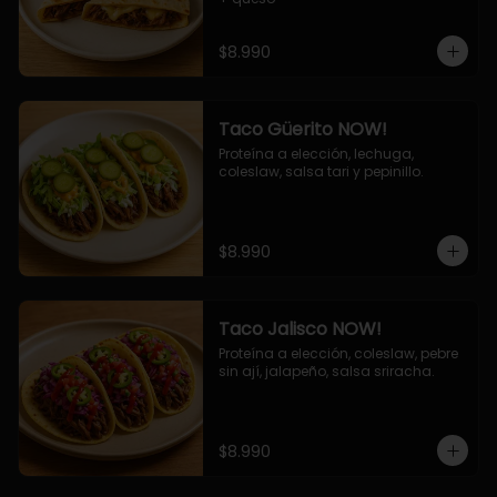
$8.990
Taco Güerito NOW!
Proteína a elección, lechuga, 
coleslaw, salsa tari y pepinillo.
$8.990
Taco Jalisco NOW!
Proteína a elección, coleslaw, pebre 
sin ají, jalapeño, salsa sriracha.
$8.990