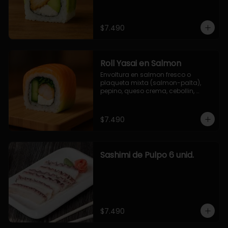
$7.490
Roll Yasai en Salmon
Envoltura en salmon fresco o 
plaqueta mixta (salmon-palta), 
pepino, queso crema, cebollin, 
palta.
$7.490
Sashimi de Pulpo 6 unid.
$7.490