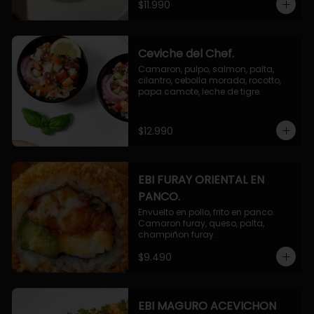
$11.990
Ceviche del Chef.
Camaron, pulpo, salmon, palta, 
cilantro, cebolla morada, rocotto, 
papa camote, leche de tigre.
$12.990
EBI FURAY ORIENTAL EN
PANCO.
Envuelto en pollo, frito en panco. 
Camaron furay, queso, palta, 
champiñon furay.
$9.490
EBI MAGURO ACEVICHON