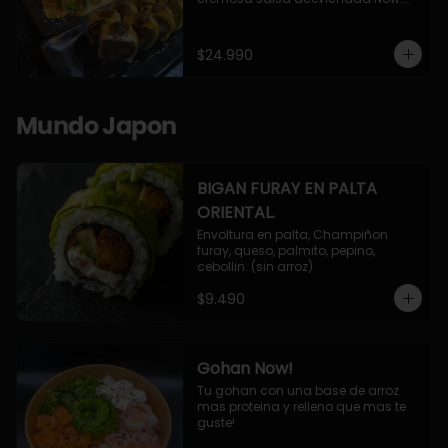
10 Cortes envueltos en queso 
crema, relleno de pollo apanado y 
palta, cubierto con topping de 
$24.990
chimichurri de la casa flambeado.

10 Cortes rellenos de camaron 
apanado, palta, queso crema, 
bañado en deliciosa salsa tari, 
Mundo Japon
flambeada con toques de teriyaki y 
topping de furikake de salmón.
BIGAN FURAY EN PALTA
ORIENTAL.
Envoltura en palta, Champiñon 
furay, queso, palmito, pepino, 
cebollin. (sin arroz)
$9.490
Gohan Now!
Tu gohan con una base de arroz 
mas proteina y relleno que mas te 
guste!