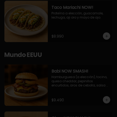
Taco Mariachi NOW!
Proteína a elección, guacamole, 
lechuga, aji oro y mayo de ajo.
$8.990
Mundo EEUU
Babi NOW SMASH!
Hamburguesa (a elección), tocino, 
queso cheddar, pepinillos 
encurtidos, aros de cebolla, salsa 
barbecue.
$9.490