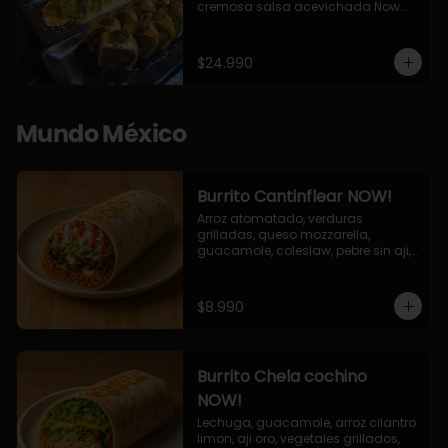
cremosa salsa acevichada Now.

10 Cortes envueltos en queso 
crema, relleno de pollo apanado y 
palta, cubierto con topping de 
$24.990
chimichurri de la casa flambeado.

10 Cortes rellenos de camaron 
apanado, palta, queso crema, 
bañado en deliciosa salsa tari, 
Mundo México
flambeada con toques de teriyaki y 
topping de furikake de salmón.
Burrito Cantinflear NOW!
Arroz atomatado, verduras 
grilladas, queso mozzarella, 
guacamole, coleslaw, pebre sin aji, 
salsa siracha (picante)
$8.990
Burrito Chela cochino
NOW!
Lechuga, guacamole, arroz cilantro 
limon, aji oro, vegetales grillados, 