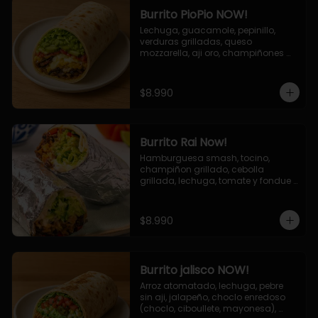
Burrito PioPio NOW!
Lechuga, guacamole, pepinillo, 
verduras grilladas, queso 
mozzarella, aji oro, champiñones 
grillados, salsa now.
$8.990
Burrito Rai Now!
Hamburguesa smash, tocino, 
champiñon grillado, cebolla 
grillada, lechuga, tomate y fondue 
de queso (mozarella y cheddar) y 
la deliciosa salsa now.
$8.990
Burrito jalisco NOW!
Arroz atomatado, lechuga, pebre 
sin aji, jalapeño, choclo enredoso 
(choclo, ciboullete, mayonesa), 