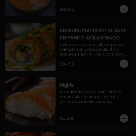
$9.490
MAGURCAM ORIENTAL SAKE
EN PANCO ACILANTRADO.
Envuelto en salmon, frito en panco, 
bañado con salsa de cilantro y 
toque de shichimi. Atun, camaron, 
queso, cebollin.
$9.490
Nigiris.
bola de arroz moldeada sobre la 
mano cubierta con un trozo de 
pescado o marisco crudo o 
cocido.

3 unidades.
$4.490