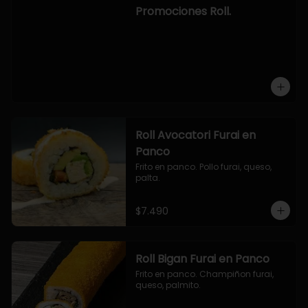
-hosomaki de camaron palta.

Promociones Roll.
OPCION2:

- pollo, queso, cebollin, envuelto en 
panco.

- camaron, queso, cebollin, 
envuelto en panco.

- palmito, pepino, queso, envuelto 
en ciboulette.

- salmon, queso, palta, envuelto en 
queso.

-hosomaki de camaron palta.
Roll Avocatori Furai en
Panco
Frito en panco. Pollo furai, queso, 
palta.
$7.490
Roll Bigan Furai en Panco
Frito en panco. Champiñon furai, 
queso, palmito.