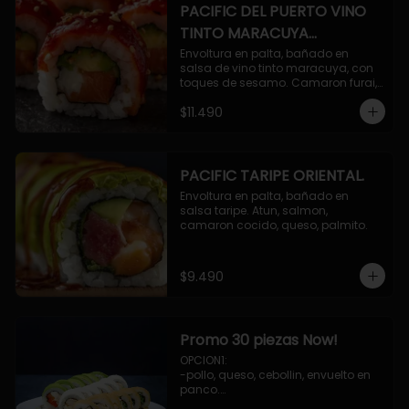
PACIFIC DEL PUERTO VINO
TINTO MARACUYA
ORIENTAL.
Envoltura en palta, bañado en 
salsa de vino tinto maracuya, con 
toques de sesamo. Camaron furai, 
salmon, queso, pepino.
$11.490
PACIFIC TARIPE ORIENTAL.
Envoltura en palta, bañado en 
salsa taripe. Atun, salmon, 
camaron cocido, queso, palmito.
$9.490
Promo 30 piezas Now!
OPCION1: 

-pollo, queso, cebollin, envuelto en 
panco.

-camaron, palta, envuelto en 