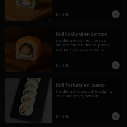
$7.490
Roll Sakfurai en Salmon
Envoltura en salmon fresco o 
plqueta mixta (salmon-palta), 
salmon furai, queso crema, 
cebollin.
$7.490
Roll Torfurai en Queso
Envoltura en queso philadelphia. 
Pollo furai, palta, cebollin.
$7.490