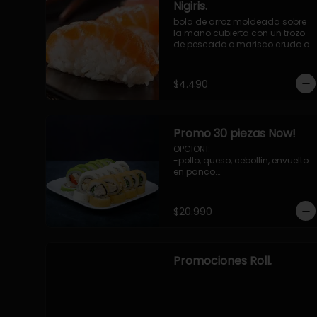
Nigiris.
bola de arroz moldeada sobre 
la mano cubierta con un trozo 
de pescado o marisco crudo o 
cocido.

3 unidades.
$4.490
Promo 30 piezas Now!
OPCION1: 

-pollo, queso, cebollin, envuelto 
en panco.

-camaron, palta, envuelto en 
queso.

-palmito, pepino, queso, 
$20.990
envuelto ciboulette o sesamo.

OPCION2:

-pollo, queso, cebollin, envuelto 
en palta.

Promociones Roll.
-camaron, palta, cebollin, 
envuelto en queso.

-palmito, queso, pepino, 
envuelto en cibulette o sesamo.

OPCION3:
