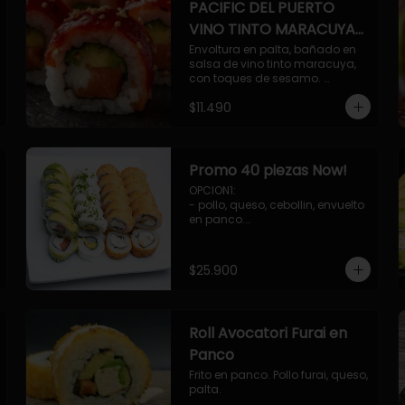
PACIFIC DEL PUERTO
VINO TINTO MARACUYA
ORIENTAL.
Envoltura en palta, bañado en 
salsa de vino tinto maracuya, 
con toques de sesamo. 
Camaron furai, salmon, queso, 
$11.490
pepino.
Promo 40 piezas Now!
OPCION1: 

- pollo, queso, cebollin, envuelto 
en panco.

- camaron, queso, cebollin, 
envuelto en panco.

- palmito, pepino, queso, 
$25.900
envuelto en palta.

- salmon, queso, palta, envuelto 
en ciboulette.

OPCION2:

Roll Avocatori Furai en
- pollo, queso, cebollin, envuelto 
en panco.

Panco
- camaron, queso, cebollin, 
Frito en panco. Pollo furai, queso, 
envuelto en palta.

palta.
- palmito, pepino, queso, 