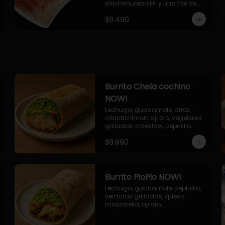
shichimi,cebollin y una flor de 
palta.
$9.490
Burrito Chela cochino
NOW!
Lechuga, guacamole, arroz 
cilantro limon, aji oro, vegetales 
grillados, coleslaw, pepinillo, 
salsa bbq
$8.990
Burrito PioPio NOW!
Lechuga, guacamole, pepinillo, 
verduras grilladas, queso 
mozzarella, aji oro, 
champiñones grillados, salsa 
now.