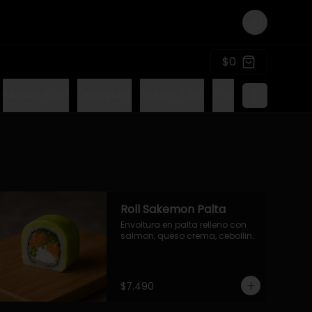
Login
$0
Mundo Italia
Desayuno
Bebestibles
Tragos sin alcohol
Roll Sakemon Palta
Envoltura en palta relleno con 
salmon, queso crema, cebollin.
$7.490