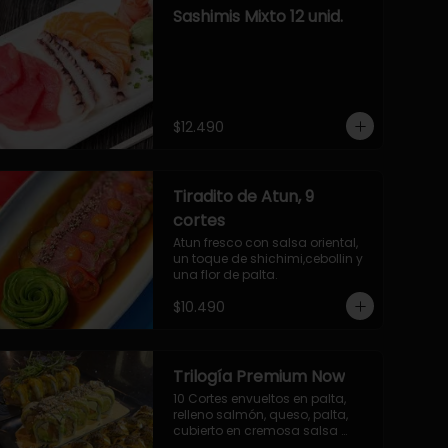
Sashimis Mixto 12 unid.
$12.490
Tiradito de Atun, 9
cortes
Atun fresco con salsa oriental, 
un toque de shichimi,cebollin y 
una flor de palta.
$10.490
Trilogía Premium Now
10 Cortes envueltos en palta, 
relleno salmón, queso, palta, 
cubierto en cremosa salsa 
acevichada Now.
