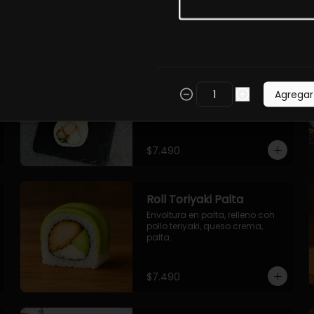
$7.490
Roll Torfurai en Queso
Envoltura en queso 
Agregar
philadelphia. Pollo furai, palta, 
cebollin.
$7.490
Roll Toriyaki Palta
Envoltura en palta, relleno con 
pollo teriyaki, queso crema, 
palta.
$7.490