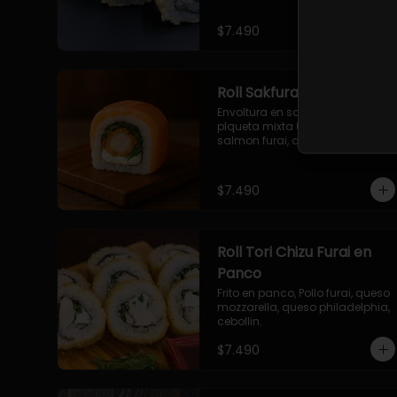
$7.490
Roll Sakfurai en Salmon
Envoltura en salmon fresco o 
plqueta mixta (salmon-palta), 
salmon furai, queso crema, 
cebollin.
$7.490
Roll Tori Chizu Furai en
Panco
Frito en panco, Pollo furai, queso 
mozzarella, queso philadelphia, 
cebollin.
$7.490