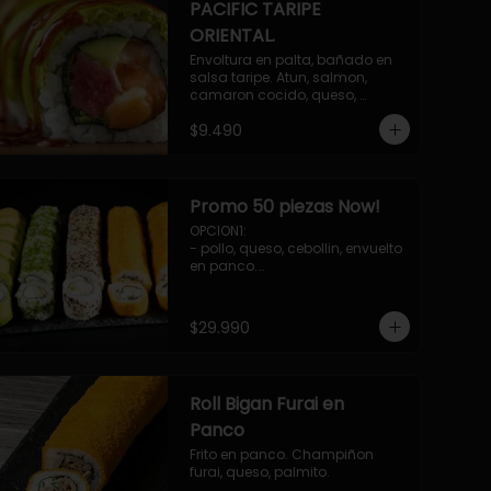
PACIFIC TARIPE
ORIENTAL.
Envoltura en palta, bañado en 
salsa taripe. Atun, salmon, 
camaron cocido, queso, 
palmito.
$9.490
Promo 50 piezas Now!
OPCION1: 

- pollo, queso, cebollin, envuelto 
en panco.

- camaron, queso, cebollin, 
envuelto en queso.

- palmito, pepino, queso, 
$29.990
envuelto en palta.

- salmon, queso, palta, envuelto 
en ciboulette.

-hosomaki de camaron palta.

Roll Bigan Furai en
OPCION2:

- pollo, queso, cebollin, envuelto 
Panco
en panco.

Frito en panco. Champiñon 
- camaron, queso, cebollin, 
furai, queso, palmito.
envuelto en panco.
