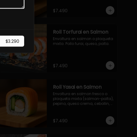
$7.490
Roll Torfurai en Salmon
Envoltura en salmon o plaqueta 
$3.290
mixta. Pollo furai, queso, palta.
$7.490
Roll Yasai en Salmon
Envoltura en salmon fresco o 
plaqueta mixta (salmon-palta), 
pepino, queso crema, cebollin, 
palta.
$7.490