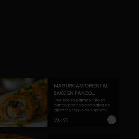
MAGURCAM ORIENTAL
SAKE EN PANCO
ACILANTRADO.
Envuelto en salmon, frito en 
panco, bañado con salsa de 
cilantro y toque de shichimi. 
Atun, camaron, queso, cebollin.
$9.490