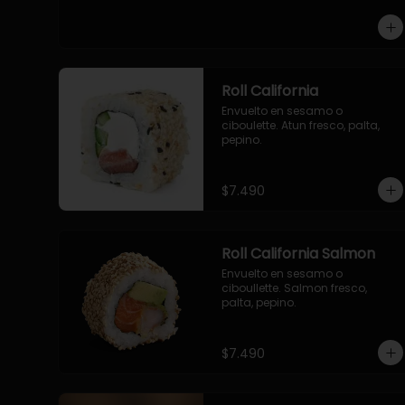
-pollo, queso cebollin, envuelto 
en panco.

-camaron, queso, cebollin, 
envuelto en panco.

-palmito, pepino, queso, 
envuelto en panco.
Roll California
Envuelto en sesamo o 
ciboulette. Atun fresco, palta, 
pepino.
$7.490
Roll California Salmon
Envuelto en sesamo o 
ciboullette. Salmon fresco, 
palta, pepino.
$7.490