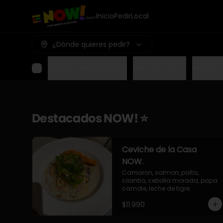
Inicio
Pedir
Local
¿Dónde quieres pedir?
Destacados NOW! ⭐
Mundo Japon
Mundo 
Destacados NOW! ⭐
Ceviche de la Casa
NOW.
Camaron, salmon, palta, 
cilantro, cebolla morada, papa 
camote, leche de tigre.
$11.990