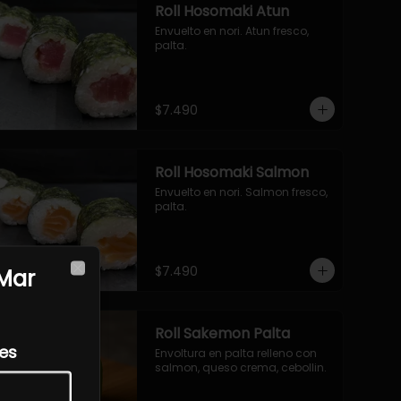
Roll Hosomaki Atun
Envuelto en nori. Atun fresco, 
palta.
$7.490
Roll Hosomaki Salmon
Envuelto en nori. Salmon fresco, 
palta.
$7.490
 Mar
Close
Roll Sakemon Palta
les
Envoltura en palta relleno con 
salmon, queso crema, cebollin.