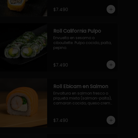
- palmito, pepino, queso, 
envuelto en ciboulette.

$7.490
- salmon, queso, palta, envuelto 
en queso.

-hosomaki de camaron palta.
Roll California Pulpo
Envuelto en sesamo o 
ciboullette. Pulpo cocido, palta, 
pepino.
$7.490
Roll Ebicam en Salmon
Envoltura en salmon fresco o 
plqueta mixta (salmon-palta), 
camaron cocido, queso crema, 
cebollin.
$7.490