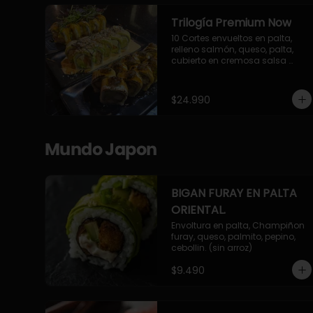
Trilogía Premium Now
10 Cortes envueltos en palta, 
relleno salmón, queso, palta, 
cubierto en cremosa salsa 
acevichada Now.

10 Cortes envueltos en queso 
crema, relleno de pollo 
$24.990
apanado y palta, cubierto con 
topping de chimichurri de la 
casa flambeado.

10 Cortes rellenos de camaron 
Mundo Japon
apanado, palta, queso crema, 
bañado en deliciosa salsa tari, 
flambeada con toques de 
teriyaki y topping de furikake de 
BIGAN FURAY EN PALTA
salmón.
ORIENTAL.
Envoltura en palta, Champiñon 
furay, queso, palmito, pepino, 
cebollin. (sin arroz)
$9.490