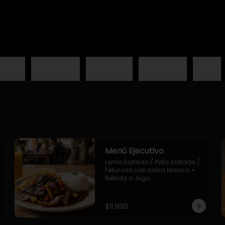
México
Mundo EEUU
Mundo Peru
Mundo Chile
Snacks
Menú Ejecutivo
Lomo Saltado / Pollo Saltado / 
Fetuccini con salsa blanca + 
Bebida o Jugo
$11.990