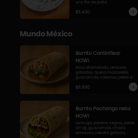
una flor de palta.
$11.490
Mundo México
Burrito Cantinflear
NOW!
Arroz atomatado, verduras 
grilladas, queso mozzarella, 
guacamole, coleslaw, pebre sin 
aji, salsa siracha (picante)
$8.990
Burrito Pachanga neta
NOW!
Lechuga, porotos negros, pebre 
sin aji, guacamole, choclo 
enredoso, cebolla grillada, 
champiñones, salsa mayo ajo.