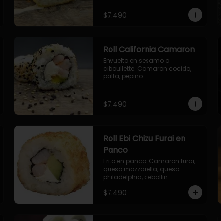
envuelto en ciboulette.

- salmon, queso, palta, envuelto 
$7.490
en queso.
Roll California Camaron
Envuelto en sesamo o 
ciboullette. Camaron cocido, 
palta, pepino.
$7.490
Roll Ebi Chizu Furai en
Panco
Frito en panco. Camaron furai, 
queso mozzarella, queso 
philadelphia, cebollin.
$7.490