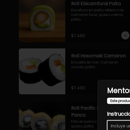
Roll Ebicamfurai Palta
Envoltura en palta, relleno con 
camaron furai, queso crema, 
palta.
$7.490
Roll Hosomaki Camaron
Envuelto en nori. Camaron 
cocido, palta.
$7.490
Mentos
Este produ
Roll Pacific Furai en
Instrucci
Panco
Frito en panco. Camaron furai, 
queso, palta.