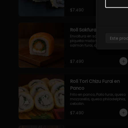
$7.490
Roll Sakfurai en Salmon
Envoltura en salmon fresco o 
Este pro
plqueta mixta (salmon-palta), 
salmon furai, queso crema, 
cebollin.
$7.490
Roll Tori Chizu Furai en
Panco
Frito en panco, Pollo furai, queso 
mozzarella, queso philadelphia, 
cebollin.
$7.490