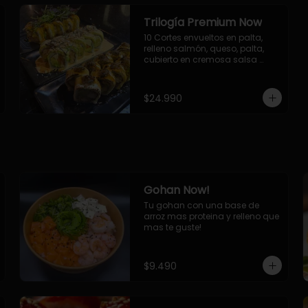
Trilogía Premium Now
10 Cortes envueltos en palta, 
relleno salmón, queso, palta, 
cubierto en cremosa salsa 
acevichada Now.

10 Cortes envueltos en queso 
crema, relleno de pollo 
$24.990
apanado y palta, cubierto con 
topping de chimichurri de la 
casa flambeado.

10 Cortes rellenos de camaron 
apanado, palta, queso crema, 
bañado en deliciosa salsa tari, 
flambeada con toques de 
teriyaki y topping de furikake de 
Gohan Now!
salmón.
Tu gohan con una base de 
arroz mas proteina y relleno que 
mas te guste!
$9.490