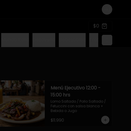
Login
$0
Mundo Italia
Desayuno
Bebestibles
Tragos sin alcohol
Menú Ejecutivo 12:00 -
15:00 hrs
Lomo Saltado / Pollo Saltado / 
Fetuccini con salsa blanca + 
Bebida o Jugo
$11.990