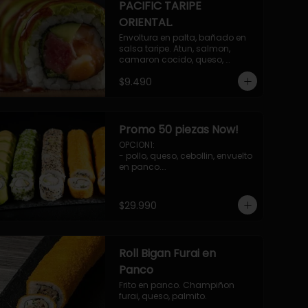
PACIFIC TARIPE
ORIENTAL.
Envoltura en palta, bañado en 
salsa taripe. Atun, salmon, 
camaron cocido, queso, 
palmito.
$9.490
Promo 50 piezas Now!
OPCION1: 

- pollo, queso, cebollin, envuelto 
en panco.

- camaron, queso, cebollin, 
envuelto en queso.

- palmito, pepino, queso, 
$29.990
envuelto en palta.

- salmon, queso, palta, envuelto 
en ciboulette.

-hosomaki de camaron palta.

Roll Bigan Furai en
OPCION2:

- pollo, queso, cebollin, envuelto 
Panco
en panco.

Frito en panco. Champiñon 
- camaron, queso, cebollin, 
furai, queso, palmito.
envuelto en panco.
