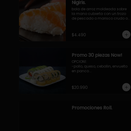
Nigiris.
bola de arroz moldeada sobre 
la mano cubierta con un trozo 
de pescado o marisco crudo o 
cocido.

3 unidades.
$4.490
Promo 30 piezas Now!
OPCION1: 

-pollo, queso, cebollin, envuelto 
en panco.

-camaron, palta, envuelto en 
queso.

-palmito, pepino, queso, 
$20.990
envuelto ciboulette o sesamo.

OPCION2:

-pollo, queso, cebollin, envuelto 
en palta.

Promociones Roll.
-camaron, palta, cebollin, 
envuelto en queso.

-palmito, queso, pepino, 
envuelto en cibulette o sesamo.

OPCION3:
