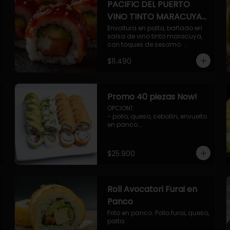
PACIFIC DEL PUERTO
VINO TINTO MARACUYA
ORIENTAL.
Envoltura en palta, bañado en 
salsa de vino tinto maracuya, 
con toques de sesamo. 
Camaron furai, salmon, queso, 
$11.490
pepino.
Promo 40 piezas Now!
OPCION1: 

- pollo, queso, cebollin, envuelto 
en panco.

- camaron, queso, cebollin, 
envuelto en panco.

- palmito, pepino, queso, 
$25.900
envuelto en palta.

- salmon, queso, palta, envuelto 
en ciboulette.

OPCION2:

Roll Avocatori Furai en
- pollo, queso, cebollin, envuelto 
en panco.

Panco
- camaron, queso, cebollin, 
Frito en panco. Pollo furai, queso, 
envuelto en palta.

palta.
- palmito, pepino, queso, 