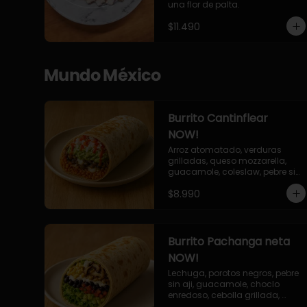
una flor de palta.
$11.490
Mundo México
Burrito Cantinflear
NOW!
Arroz atomatado, verduras 
grilladas, queso mozzarella, 
guacamole, coleslaw, pebre sin 
aji, salsa siracha (picante)
$8.990
Burrito Pachanga neta
NOW!
Lechuga, porotos negros, pebre 
sin aji, guacamole, choclo 
enredoso, cebolla grillada, 
champiñones, salsa mayo ajo.