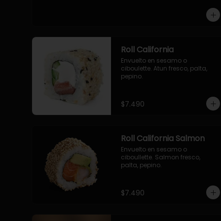
-pollo, queso cebollin, envuelto 
en panco.

-camaron, queso, cebollin, 
envuelto en panco.

-palmito, pepino, queso, 
envuelto en panco.
Roll California
Envuelto en sesamo o 
ciboulette. Atun fresco, palta, 
pepino.
$7.490
Roll California Salmon
Envuelto en sesamo o 
ciboullette. Salmon fresco, 
palta, pepino.
$7.490