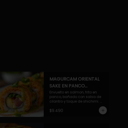
MAGURCAM ORIENTAL
SAKE EN PANCO
ACILANTRADO.
Envuelto en salmon, frito en 
panco, bañado con salsa de 
cilantro y toque de shichimi. 
Atun, camaron, queso, cebollin.
$9.490