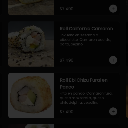
envuelto en ciboulette.

- salmon, queso, palta, envuelto 
$7.490
en queso.
Roll California Camaron
Envuelto en sesamo o 
ciboullette. Camaron cocido, 
palta, pepino.
$7.490
Roll Ebi Chizu Furai en
Panco
Frito en panco. Camaron furai, 
queso mozzarella, queso 
philadelphia, cebollin.
$7.490