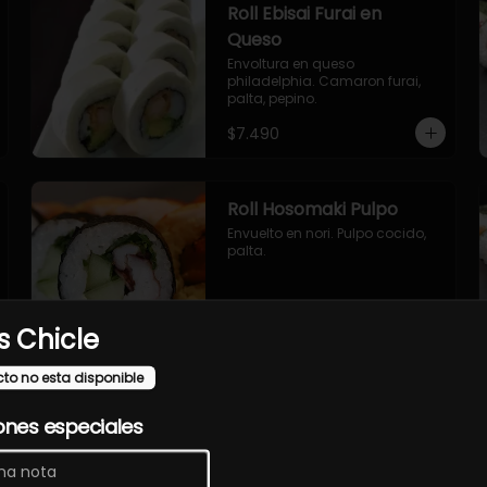
Roll Ebisai Furai en
Queso
Envoltura en queso 
philadelphia. Camaron furai, 
palta, pepino.
$7.490
Roll Hosomaki Pulpo
Envuelto en nori. Pulpo cocido, 
palta.
$7.490
 Chicle
cto no esta disponible
Roll Sakasai en Queso
ones especiales
Envoltura en queso crema, 
relleno de salmón, pepino, palta.