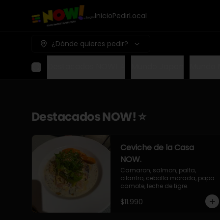
Inicio
Pedir
Local
¿Dónde quieres pedir?
Destacados NOW! ⭐
Mundo Japon
Mundo 
Destacados NOW! ⭐
Ceviche de la Casa
NOW.
Camaron, salmon, palta, 
cilantro, cebolla morada, papa 
camote, leche de tigre.
$11.990