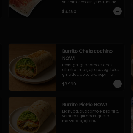
shichimi,cebollin y una flor de 
palta.
$9.490
Burrito Chela cochino
NOW!
Lechuga, guacamole, arroz 
cilantro limon, aji oro, vegetales 
grillados, coleslaw, pepinillo, 
salsa bbq
$8.990
Burrito PioPio NOW!
Lechuga, guacamole, pepinillo, 
verduras grilladas, queso 
mozzarella, aji oro, 
champiñones grillados, salsa 
now.