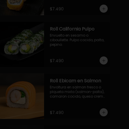
- palmito, pepino, queso, 
envuelto en ciboulette.

$7.490
- salmon, queso, palta, envuelto 
en queso.

-hosomaki de camaron palta.
Roll California Pulpo
Envuelto en sesamo o 
ciboullette. Pulpo cocido, palta, 
pepino.
$7.490
Roll Ebicam en Salmon
Envoltura en salmon fresco o 
plqueta mixta (salmon-palta), 
camaron cocido, queso crema, 
cebollin.
$7.490