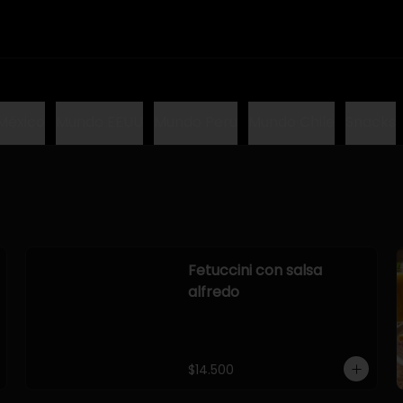
México
Mundo EEUU
Mundo Peru
Mundo Chile
Snacks
Fetuccini con salsa
alfredo
$14.500