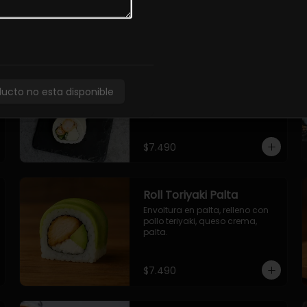
$7.490
Roll Torfurai en Queso
Envoltura en queso 
ducto no esta disponible
philadelphia. Pollo furai, palta, 
cebollin.
$7.490
Roll Toriyaki Palta
Envoltura en palta, relleno con 
pollo teriyaki, queso crema, 
palta.
$7.490