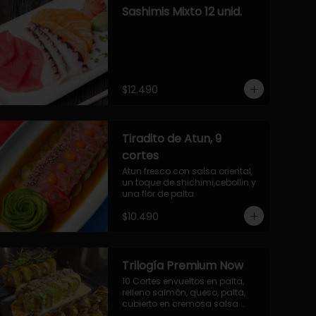
Sashimis Mixto 12 unid.
$12.490
Tiradito de Atun, 9
cortes
Atun fresco con salsa oriental, 
un toque de shichimi,cebollin y 
una flor de palta.
$10.490
Trilogía Premium Now
10 Cortes envueltos en palta, 
relleno salmón, queso, palta, 
cubierto en cremosa salsa 
acevichada Now.
