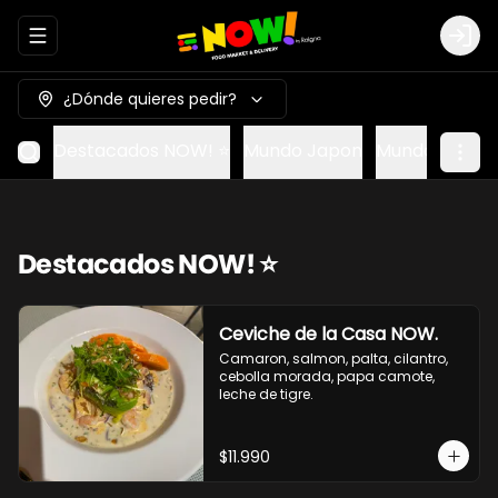
Abrir menu de navegación
Logi
¿Dónde quieres pedir?
Destacados NOW! ⭐
Mundo Japon
Mundo Méxic
Destacados NOW! ⭐
Ceviche de la Casa NOW.
Camaron, salmon, palta, cilantro, 
cebolla morada, papa camote, 
leche de tigre.
$11.990