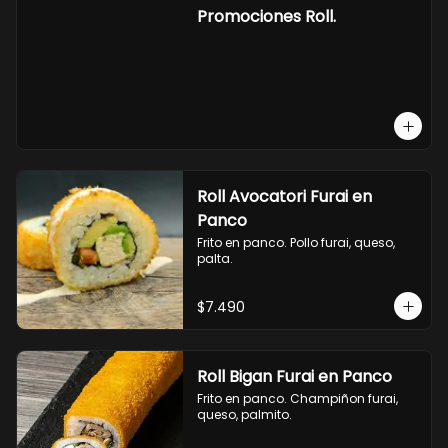
-hosomaki de camaron palta.

Promociones Roll.
OPCION2:

- pollo, queso, cebollin, envuelto en 
panco.

- camaron, queso, cebollin, 
envuelto en panco.

- palmito, pepino, queso, envuelto 
en ciboulette.

- salmon, queso, palta, envuelto en 
queso.

-hosomaki de camaron palta.
Roll Avocatori Furai en
Panco
Frito en panco. Pollo furai, queso, 
palta.
$7.490
Roll Bigan Furai en Panco
Frito en panco. Champiñon furai, 
queso, palmito.