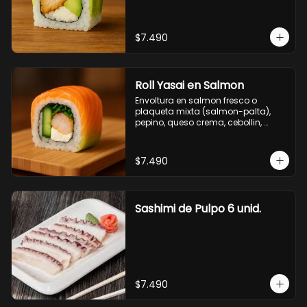
$7.490
Roll Yasai en Salmon
Envoltura en salmon fresco o 
plaqueta mixta (salmon-palta), 
pepino, queso crema, cebollin, 
palta.
$7.490
Sashimi de Pulpo 6 unid.
$7.490