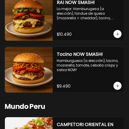
RAI NOW SMASH!
Lo mejor: Hamburugesa (a 
elección), fondue de queso 
(mozarella + cheddar), tocino, 
champiñon grillado, tomate, 
lechuga, cebolla grillada y salsa 
NOW!
$10.490
Tocino NOW SMASH!
Hamburguesa (a elección), tocino, 
mozarella, tomate, cebolla crispy y 
salsa NOW!
$9.490
Mundo Peru
CAMPETORI ORIENTAL EN