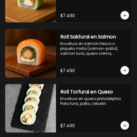
$7.490
Roll Sakfurai en Salmon
Envoltura en salmon fresco o 
plqueta mixta (salmon-palta), 
salmon furai, queso crema, 
cebollin.
$7.490
Roll Torfurai en Queso
Envoltura en queso philadelphia. 
Pollo furai, palta, cebollin.
$7.490