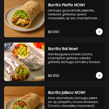
Burrito PioPio NOW!
Lechuga, guacamole, pepinillo, 
verduras grilladas, queso 
mozzarella, aji oro, champiñones 
grillados, salsa now.
$8.990
Burrito Rai Now!
Hamburguesa smash, tocino, 
champiñon grillado, cebolla 
grillada, lechuga, tomate y fondue 
de queso (mozarella y cheddar) y 
la deliciosa salsa now.
$8.990
Burrito jalisco NOW!
Arroz atomatado, lechuga, pebre 
sin aji, jalapeño, choclo enredoso 
(choclo, ciboullete, mayonesa), 