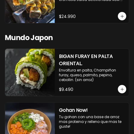
10 Cortes envueltos en queso 
crema, relleno de pollo apanado y 
palta, cubierto con topping de 
$24.990
chimichurri de la casa flambeado.

10 Cortes rellenos de camaron 
apanado, palta, queso crema, 
bañado en deliciosa salsa tari, 
Mundo Japon
flambeada con toques de teriyaki y 
topping de furikake de salmón.
BIGAN FURAY EN PALTA
ORIENTAL.
Envoltura en palta, Champiñon 
furay, queso, palmito, pepino, 
cebollin. (sin arroz)
$9.490
Gohan Now!
Tu gohan con una base de arroz 
mas proteina y relleno que mas te 
guste!