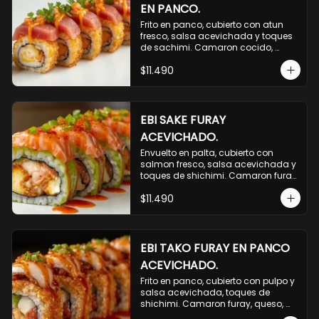
EN PANCO.
Frito en panco, cubierto con atun 
fresco, salsa acevichada y toques 
de sachimi. Camaron cocido, 
queso, palmito.
$11.490
EBI SAKE FURAY
ACEVICHADO.
Envuelto en palta, cubierto con 
salmon fresco, salsa acevichada y 
toques de shichimi. Camaron furay, 
queso, cebollin.
$11.490
EBI TAKO FURAY EN PANCO
ACEVICHADO.
Frito en panco, cubierto con pulpo y 
salsa acevichada, toques de 
shichimi. Camaron furay, queso, 
palmito.