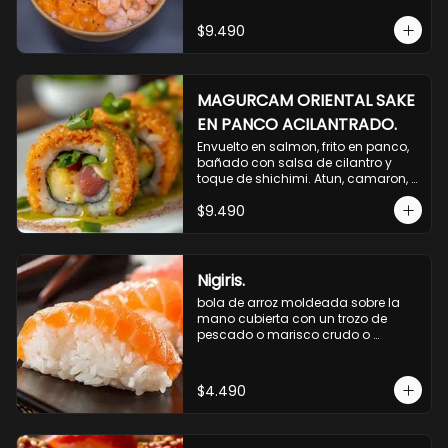
$9.490
MAGURCAM ORIENTAL SAKE
EN PANCO ACILANTRADO.
Envuelto en salmon, frito en panco, 
bañado con salsa de cilantro y 
toque de shichimi. Atun, camaron, 
queso, cebollin.
$9.490
Nigiris.
bola de arroz moldeada sobre la 
mano cubierta con un trozo de 
pescado o marisco crudo o 
cocido.

3 unidades.
$4.490