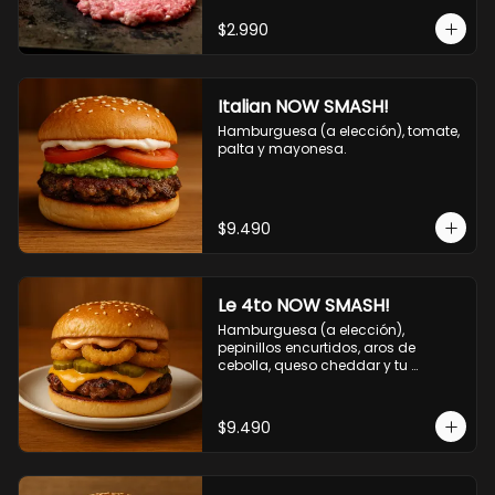
$2.990
Italian NOW SMASH!
Hamburguesa (a elección), tomate, 
palta y mayonesa.
$9.490
Le 4to NOW SMASH!
Hamburguesa (a elección), 
pepinillos encurtidos, aros de 
cebolla, queso cheddar y tu 
deliciosa salsa NOW!
$9.490