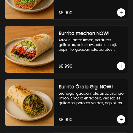
cebolla grillada, queso mozzarella, 
salsa tari.
$8.990
Burrito mechon NOW!
Arroz cilantro limon, verduras 
grilladas, coleslaw, pebre sin aji, 
pepinillo, guacamole, porotos 
negros, mayo ajo.
$8.990
Burrito Órale Gigi NOW!
Lechuga, guacamole, arroz cilantro 
limon, choclo enredoso, vegetales 
grillados, porotos verdes, pepinillos 
encurtidos, salsa de cilantro.
$8.990