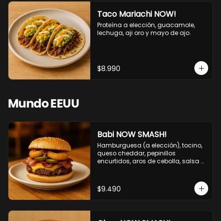
Taco Mariachi NOW!
Proteína a elección, guacamole, 
lechuga, aji oro y mayo de ajo.
$8.990
Mundo EEUU
Babi NOW SMASH!
Hamburguesa (a elección), tocino, 
queso cheddar, pepinillos 
encurtidos, aros de cebolla, salsa 
barbecue.
$9.490