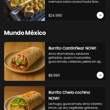
cremosa salsa acevichada Now.

10 Cortes envueltos en queso 
crema, relleno de pollo apanado y 
palta, cubierto con topping de 
$24.990
chimichurri de la casa flambeado.

10 Cortes rellenos de camaron 
apanado, palta, queso crema, 
bañado en deliciosa salsa tari, 
Mundo México
flambeada con toques de teriyaki y 
topping de furikake de salmón.
Burrito Cantinflear NOW!
Arroz atomatado, verduras 
grilladas, queso mozzarella, 
guacamole, coleslaw, pebre sin aji, 
salsa siracha (picante)
$8.990
Burrito Chela cochino
NOW!
Lechuga, guacamole, arroz cilantro 
limon, aji oro, vegetales grillados, 