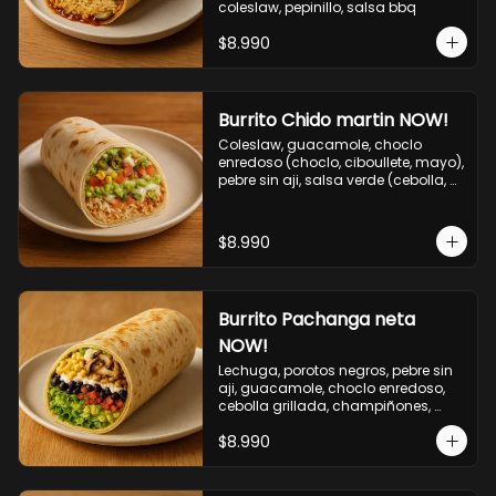
coleslaw, pepinillo, salsa bbq
$8.990
Burrito Chido martin NOW!
Coleslaw, guacamole, choclo 
enredoso (choclo, ciboullete, mayo), 
pebre sin aji, salsa verde (cebolla, 
cilantro, limon), jalapeño, queso 
mozzarella, salsa tari.
$8.990
Burrito Pachanga neta
NOW!
Lechuga, porotos negros, pebre sin 
aji, guacamole, choclo enredoso, 
cebolla grillada, champiñones, 
salsa mayo ajo.
$8.990