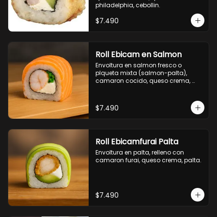
philadelphia, cebollin.
$7.490
Roll Ebicam en Salmon
Envoltura en salmon fresco o 
plqueta mixta (salmon-palta), 
camaron cocido, queso crema, 
cebollin.
$7.490
Roll Ebicamfurai Palta
Envoltura en palta, relleno con 
camaron furai, queso crema, palta.
$7.490