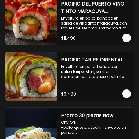
PACIFIC DEL PUERTO VINO
TINTO MARACUYA
ORIENTAL.
Envoltura en palta, bañado en 
salsa de vino tinto maracuya, con 
toques de sesamo. Camaron furai, 
salmon, queso, pepino.
$11.490
PACIFIC TARIPE ORIENTAL.
Envoltura en palta, bañado en 
salsa taripe. Atun, salmon, 
camaron cocido, queso, palmito.
$9.490
Promo 30 piezas Now!
OPCION1: 

-pollo, queso, cebollin, envuelto en 
panco.

-camaron, palta, envuelto en 