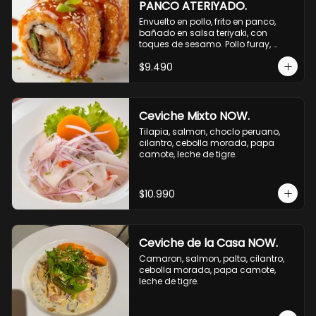
PANCO ATERIYADO.
Envuelto en pollo, frito en panco, 
bañado en salsa teriyaki, con 
toques de sesamo. Pollo furay, 
queso, champiñon furay, cebollin.
$9.490
Ceviche Mixto NOW.
Tilapia, salmon, choclo peruano, 
cilantro, cebolla morada, papa 
camote, leche de tigre.
$10.990
Ceviche de la Casa NOW.
Camaron, salmon, palta, cilantro, 
cebolla morada, papa camote, 
leche de tigre.