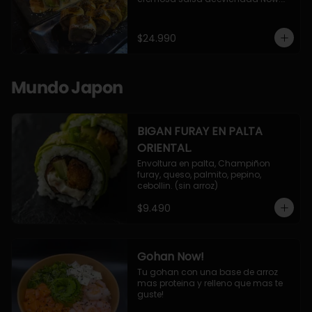
10 Cortes envueltos en queso 
crema, relleno de pollo apanado y 
palta, cubierto con topping de 
$24.990
chimichurri de la casa flambeado.

10 Cortes rellenos de camaron 
apanado, palta, queso crema, 
bañado en deliciosa salsa tari, 
Mundo Japon
flambeada con toques de teriyaki y 
topping de furikake de salmón.
BIGAN FURAY EN PALTA
ORIENTAL.
Envoltura en palta, Champiñon 
furay, queso, palmito, pepino, 
cebollin. (sin arroz)
$9.490
Gohan Now!
Tu gohan con una base de arroz 
mas proteina y relleno que mas te 
guste!