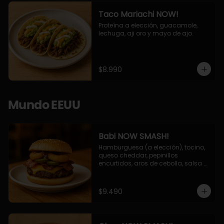
Taco Mariachi NOW!
Proteína a elección, guacamole, 
lechuga, aji oro y mayo de ajo.
$8.990
Mundo EEUU
Babi NOW SMASH!
Hamburguesa (a elección), tocino, 
queso cheddar, pepinillos 
encurtidos, aros de cebolla, salsa 
barbecue.
$9.490