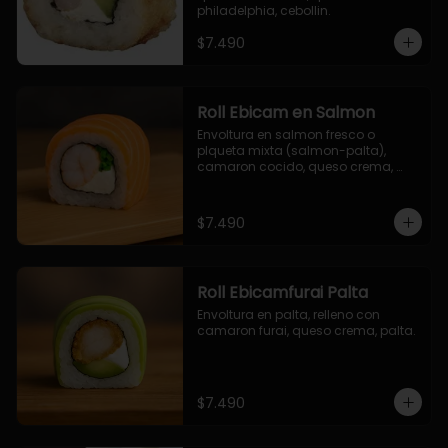
philadelphia, cebollin.
$7.490
Roll Ebicam en Salmon
Envoltura en salmon fresco o 
plqueta mixta (salmon-palta), 
camaron cocido, queso crema, 
cebollin.
$7.490
Roll Ebicamfurai Palta
Envoltura en palta, relleno con 
camaron furai, queso crema, palta.
$7.490