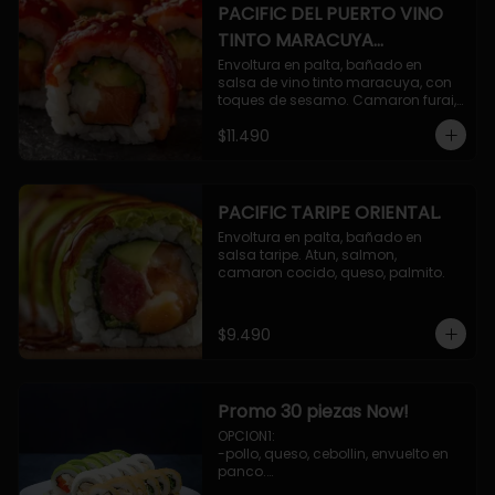
PACIFIC DEL PUERTO VINO
TINTO MARACUYA
ORIENTAL.
Envoltura en palta, bañado en 
salsa de vino tinto maracuya, con 
toques de sesamo. Camaron furai, 
salmon, queso, pepino.
$11.490
PACIFIC TARIPE ORIENTAL.
Envoltura en palta, bañado en 
salsa taripe. Atun, salmon, 
camaron cocido, queso, palmito.
$9.490
Promo 30 piezas Now!
OPCION1: 

-pollo, queso, cebollin, envuelto en 
panco.

-camaron, palta, envuelto en 