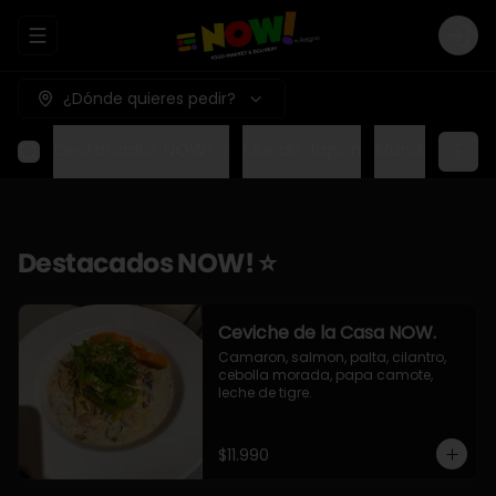
Abrir menu de navegación
Logi
¿Dónde quieres pedir?
Destacados NOW! ⭐
Mundo Japon
Mundo Méxic
Destacados NOW! ⭐
Ceviche de la Casa NOW.
Camaron, salmon, palta, cilantro, 
cebolla morada, papa camote, 
leche de tigre.
$11.990