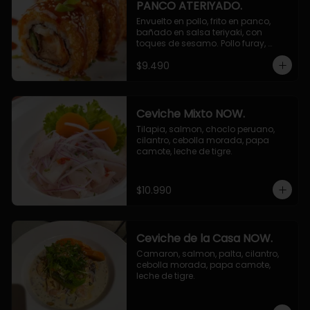
PANCO ATERIYADO.
Envuelto en pollo, frito en panco, 
bañado en salsa teriyaki, con 
toques de sesamo. Pollo furay, 
queso, champiñon furay, cebollin.
$9.490
Ceviche Mixto NOW.
Tilapia, salmon, choclo peruano, 
cilantro, cebolla morada, papa 
camote, leche de tigre.
$10.990
Ceviche de la Casa NOW.
Camaron, salmon, palta, cilantro, 
cebolla morada, papa camote, 
leche de tigre.