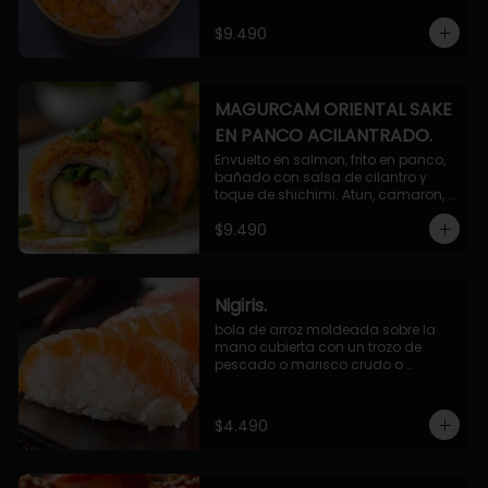
$9.490
MAGURCAM ORIENTAL SAKE
EN PANCO ACILANTRADO.
Envuelto en salmon, frito en panco, 
bañado con salsa de cilantro y 
toque de shichimi. Atun, camaron, 
queso, cebollin.
$9.490
Nigiris.
bola de arroz moldeada sobre la 
mano cubierta con un trozo de 
pescado o marisco crudo o 
cocido.

3 unidades.
$4.490