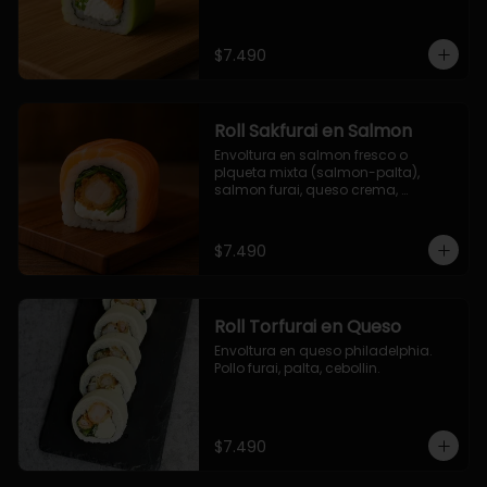
$7.490
Roll Sakfurai en Salmon
Envoltura en salmon fresco o 
plqueta mixta (salmon-palta), 
salmon furai, queso crema, 
cebollin.
$7.490
Roll Torfurai en Queso
Envoltura en queso philadelphia. 
Pollo furai, palta, cebollin.
$7.490