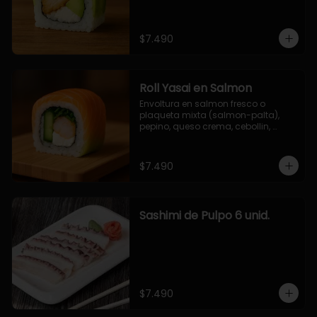
$7.490
Roll Yasai en Salmon
Envoltura en salmon fresco o 
plaqueta mixta (salmon-palta), 
pepino, queso crema, cebollin, 
palta.
$7.490
Sashimi de Pulpo 6 unid.
$7.490