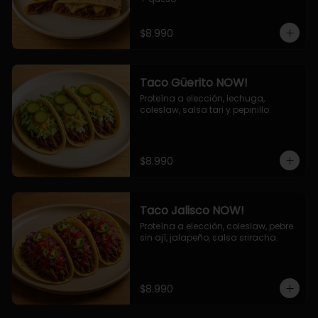
$8.990
Taco Güerito NOW!
Proteína a elección, lechuga, 
coleslaw, salsa tari y pepinillo.
$8.990
Taco Jalisco NOW!
Proteína a elección, coleslaw, pebre 
sin ají, jalapeño, salsa sriracha.
$8.990