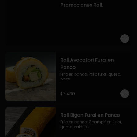
-hosomaki de camaron palta.

Promociones Roll.
OPCION2:

- pollo, queso, cebollin, envuelto en 
panco.

- camaron, queso, cebollin, 
envuelto en panco.

- palmito, pepino, queso, envuelto 
en ciboulette.

- salmon, queso, palta, envuelto en 
queso.

-hosomaki de camaron palta.
Roll Avocatori Furai en
Panco
Frito en panco. Pollo furai, queso, 
palta.
$7.490
Roll Bigan Furai en Panco
Frito en panco. Champiñon furai, 
queso, palmito.