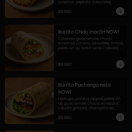
coleslaw, pepinillo, salsa bbq
$8.990
Burrito Chido martin NOW!
Coleslaw, guacamole, choclo 
enredoso (choclo, ciboullete, mayo), 
pebre sin aji, salsa verde (cebolla, 
cilantro, limon), jalapeño, queso 
mozzarella, salsa tari.
$8.990
Burrito Pachanga neta
NOW!
Lechuga, porotos negros, pebre sin 
aji, guacamole, choclo enredoso, 
cebolla grillada, champiñones, 
salsa mayo ajo.
$8.990