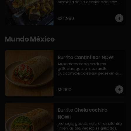
cremosa salsa acevichada Now.

10 Cortes envueltos en queso 
crema, relleno de pollo apanado y 
palta, cubierto con topping de 
$24.990
chimichurri de la casa flambeado.

10 Cortes rellenos de camaron 
apanado, palta, queso crema, 
bañado en deliciosa salsa tari, 
Mundo México
flambeada con toques de teriyaki y 
topping de furikake de salmón.
Burrito Cantinflear NOW!
Arroz atomatado, verduras 
grilladas, queso mozzarella, 
guacamole, coleslaw, pebre sin aji, 
salsa siracha (picante)
$8.990
Burrito Chela cochino
NOW!
Lechuga, guacamole, arroz cilantro 
limon, aji oro, vegetales grillados, 