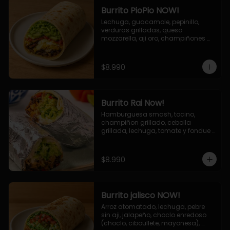
Burrito PioPio NOW!
Lechuga, guacamole, pepinillo, 
verduras grilladas, queso 
mozzarella, aji oro, champiñones 
grillados, salsa now.
$8.990
Burrito Rai Now!
Hamburguesa smash, tocino, 
champiñon grillado, cebolla 
grillada, lechuga, tomate y fondue 
de queso (mozarella y cheddar) y 
la deliciosa salsa now.
$8.990
Burrito jalisco NOW!
Arroz atomatado, lechuga, pebre 
sin aji, jalapeño, choclo enredoso 
(choclo, ciboullete, mayonesa), 