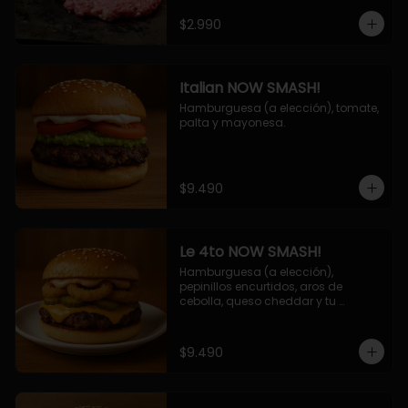
$2.990
Italian NOW SMASH!
Hamburguesa (a elección), tomate, 
palta y mayonesa.
$9.490
Le 4to NOW SMASH!
Hamburguesa (a elección), 
pepinillos encurtidos, aros de 
cebolla, queso cheddar y tu 
deliciosa salsa NOW!
$9.490