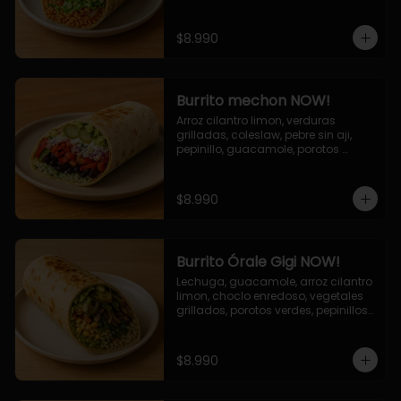
cebolla grillada, queso mozzarella, 
salsa tari.
$8.990
Burrito mechon NOW!
Arroz cilantro limon, verduras 
grilladas, coleslaw, pebre sin aji, 
pepinillo, guacamole, porotos 
negros, mayo ajo.
$8.990
Burrito Órale Gigi NOW!
Lechuga, guacamole, arroz cilantro 
limon, choclo enredoso, vegetales 
grillados, porotos verdes, pepinillos 
encurtidos, salsa de cilantro.
$8.990