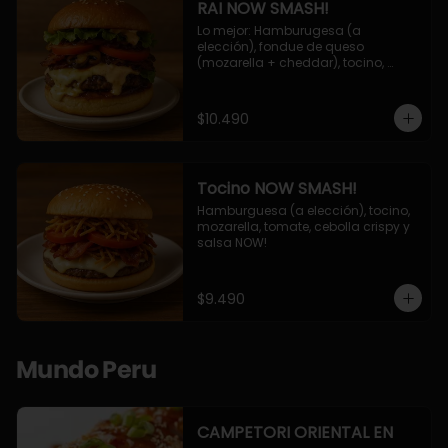
RAI NOW SMASH!
Lo mejor: Hamburugesa (a 
elección), fondue de queso 
(mozarella + cheddar), tocino, 
champiñon grillado, tomate, 
lechuga, cebolla grillada y salsa 
NOW!
$10.490
Tocino NOW SMASH!
Hamburguesa (a elección), tocino, 
mozarella, tomate, cebolla crispy y 
salsa NOW!
$9.490
Mundo Peru
CAMPETORI ORIENTAL EN