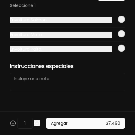
EN PANCO.
Seleccione 1
Frito en panco, cubierto con atun 
fresco, salsa acevichada y toques 
Envoltura Salmon.
de sachimi. Camaron cocido, 
queso, palmito.
$11.490
Envoltura Mixto.
Envoltura Palta.
EBI SAKE FURAY
ACEVICHADO.
Envuelto en palta, cubierto con 
Instrucciones especiales
salmon fresco, salsa acevichada y 
toques de shichimi. Camaron furay, 
queso, cebollin.
$11.490
EBI TAKO FURAY EN PANCO
ACEVICHADO.
Frito en panco, cubierto con pulpo y 
Agregar
$7.490
salsa acevichada, toques de 
shichimi. Camaron furay, queso, 
palmito.