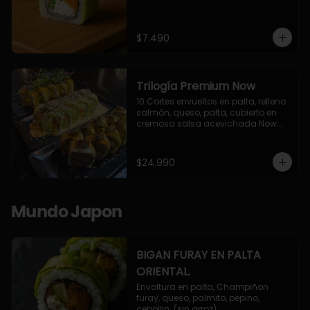
$7.490
Trilogía Premium Now
10 Cortes envueltos en palta, relleno 
salmón, queso, palta, cubierto en 
cremosa salsa acevichada Now.

10 Cortes envueltos en queso 
crema, relleno de pollo apanado y 
palta, cubierto con topping de 
$24.990
chimichurri de la casa flambeado.

10 Cortes rellenos de camaron 
apanado, palta, queso crema, 
bañado en deliciosa salsa tari, 
Mundo Japon
flambeada con toques de teriyaki y 
topping de furikake de salmón.
BIGAN FURAY EN PALTA
ORIENTAL.
Envoltura en palta, Champiñon 
furay, queso, palmito, pepino, 
cebollin. (sin arroz)