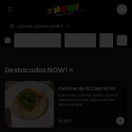
Abrir menu de navegación
Logi
¿Dónde quieres pedir?
Destacados NOW! ⭐
Mundo Japon
Mundo Méxic
Destacados NOW! ⭐
Ceviche de la Casa NOW.
Camaron, salmon, palta, cilantro, 
cebolla morada, papa camote, 
leche de tigre.
$11.990