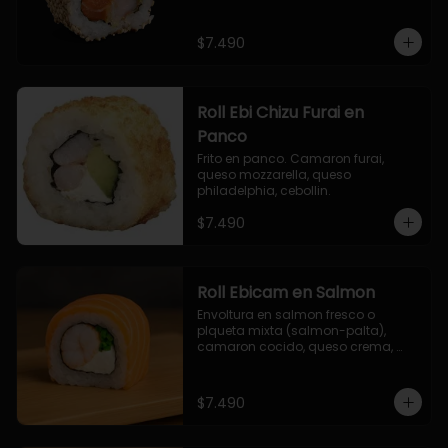
$7.490
Roll Ebi Chizu Furai en
Panco
Frito en panco. Camaron furai, 
queso mozzarella, queso 
philadelphia, cebollin.
$7.490
Roll Ebicam en Salmon
Envoltura en salmon fresco o 
plqueta mixta (salmon-palta), 
camaron cocido, queso crema, 
cebollin.
$7.490