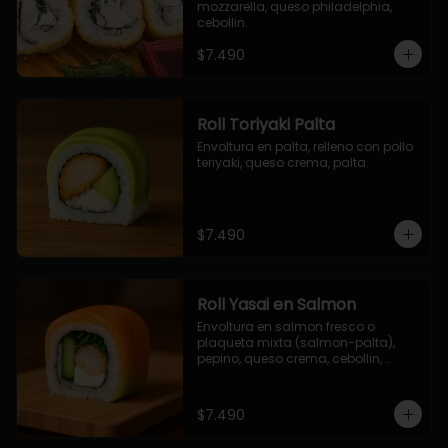
mozzarella, queso philadelphia, 
cebollin.
$7.490
Roll Toriyaki Palta
Envoltura en palta, relleno con pollo 
teriyaki, queso crema, palta.
$7.490
Roll Yasai en Salmon
Envoltura en salmon fresco o 
plaqueta mixta (salmon-palta), 
pepino, queso crema, cebollin, 
palta.
$7.490