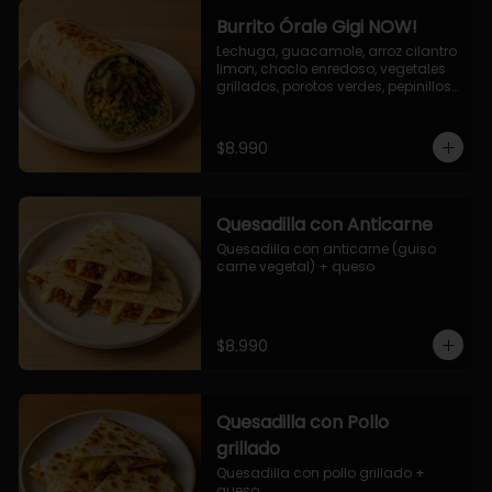
Burrito Órale Gigi NOW!
Lechuga, guacamole, arroz cilantro 
limon, choclo enredoso, vegetales 
grillados, porotos verdes, pepinillos 
encurtidos, salsa de cilantro.
$8.990
Quesadilla con Anticarne
Quesadilla con anticarne (guiso 
carne vegetal) + queso
$8.990
Quesadilla con Pollo
grillado
Quesadilla con pollo grillado + 
queso.