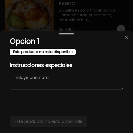
PANCO.
Envuelto en pollo, frito en panco. 
Camaron furay, queso, palta, 
champiñon furay.
$9.490
Opcion 1
EBI MAGURO ACEVICHON
Este producto no esta disponible
EN PANCO.
Frito en panco, cubierto con atun 
Instrucciones especiales
fresco, salsa acevichada y toques 
de sachimi. Camaron cocido, 
queso, palmito.
$11.490
EBI SAKE FURAY
ACEVICHADO.
Envuelto en palta, cubierto con 
Este producto no esta disponible
salmon fresco, salsa acevichada y 
toques de shichimi. Camaron furay, 
queso, cebollin.