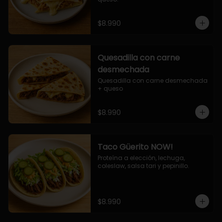
$8.990
Quesadilla con carne
desmechada
Quesadilla con carne desmechada 
+ queso
$8.990
Taco Güerito NOW!
Proteína a elección, lechuga, 
coleslaw, salsa tari y pepinillo.
$8.990