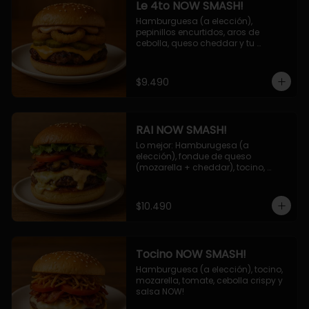
Le 4to NOW SMASH!
Hamburguesa (a elección), 
pepinillos encurtidos, aros de 
cebolla, queso cheddar y tu 
deliciosa salsa NOW!
$9.490
RAI NOW SMASH!
Lo mejor: Hamburugesa (a 
elección), fondue de queso 
(mozarella + cheddar), tocino, 
champiñon grillado, tomate, 
lechuga, cebolla grillada y salsa 
NOW!
$10.490
Tocino NOW SMASH!
Hamburguesa (a elección), tocino, 
mozarella, tomate, cebolla crispy y 
salsa NOW!