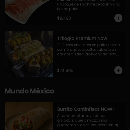
un toque de shichimi,cebollin y una 
flor de palta.
$9.490
Trilogía Premium Now
10 Cortes envueltos en palta, relleno 
salmón, queso, palta, cubierto en 
cremosa salsa acevichada Now.

10 Cortes envueltos en queso 
crema, relleno de pollo apanado y 
palta, cubierto con topping de 
$24.990
chimichurri de la casa flambeado.

10 Cortes rellenos de camaron 
apanado, palta, queso crema, 
bañado en deliciosa salsa tari, 
Mundo México
flambeada con toques de teriyaki y 
topping de furikake de salmón.
Burrito Cantinflear NOW!
Arroz atomatado, verduras 
grilladas, queso mozzarella, 
guacamole, coleslaw, pebre sin aji, 
salsa siracha (picante)