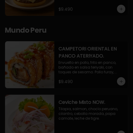
$9.490
Mundo Peru
CAMPETORI ORIENTAL EN
PANCO ATERIYADO.
Envuelto en pollo, frito en panco, 
bañado en salsa teriyaki, con 
toques de sesamo. Pollo furay, 
queso, champiñon furay, cebollin.
$9.490
Ceviche Mixto NOW.
Tilapia, salmon, choclo peruano, 
cilantro, cebolla morada, papa 
camote, leche de tigre.