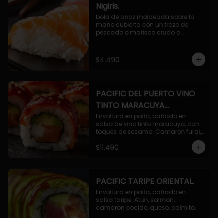
Nigiris.
bola de arroz moldeada sobre la 
mano cubierta con un trozo de 
pescado o marisco crudo o 
cocido.

3 unidades.
$4.490
PACIFIC DEL PUERTO VINO
TINTO MARACUYA
ORIENTAL.
Envoltura en palta, bañado en 
salsa de vino tinto maracuya, con 
toques de sesamo. Camaron furai, 
salmon, queso, pepino.
$11.490
PACIFIC TARIPE ORIENTAL.
Envoltura en palta, bañado en 
salsa taripe. Atun, salmon, 
camaron cocido, queso, palmito.