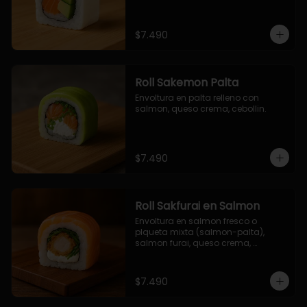
$7.490
Roll Sakemon Palta
Envoltura en palta relleno con 
salmon, queso crema, cebollin.
$7.490
Roll Sakfurai en Salmon
Envoltura en salmon fresco o 
plqueta mixta (salmon-palta), 
salmon furai, queso crema, 
cebollin.
$7.490