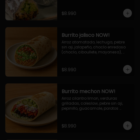
de queso (mozarella y cheddar) y 
la deliciosa salsa now.
$8.990
Burrito jalisco NOW!
Arroz atomatado, lechuga, pebre 
sin aji, jalapeño, choclo enredoso 
(choclo, ciboullete, mayonesa), 
cebolla grillada, queso mozzarella, 
salsa tari.
$8.990
Burrito mechon NOW!
Arroz cilantro limon, verduras 
grilladas, coleslaw, pebre sin aji, 
pepinillo, guacamole, porotos 
negros, mayo ajo.
$8.990