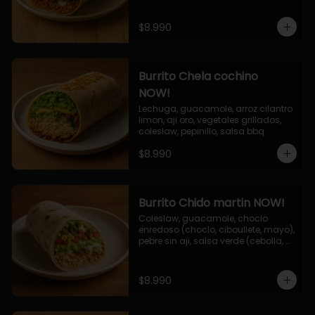
$8.990
Burrito Chela cochino
NOW!
Lechuga, guacamole, arroz cilantro 
limon, aji oro, vegetales grillados, 
coleslaw, pepinillo, salsa bbq
$8.990
Burrito Chido martin NOW!
Coleslaw, guacamole, choclo 
enredoso (choclo, ciboullete, mayo), 
pebre sin aji, salsa verde (cebolla, 
cilantro, limon), jalapeño, queso 
mozzarella, salsa tari.
$8.990