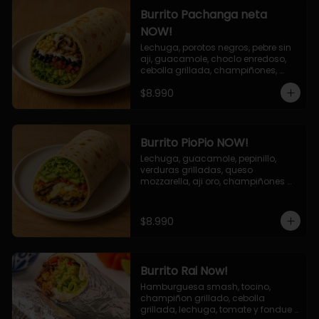
Burrito Pachanga neta
NOW!
Lechuga, porotos negros, pebre sin 
aji, guacamole, choclo enredoso, 
cebolla grillada, champiñones, 
salsa mayo ajo.
$8.990
Burrito PioPio NOW!
Lechuga, guacamole, pepinillo, 
verduras grilladas, queso 
mozzarella, aji oro, champiñones 
grillados, salsa now.
$8.990
Burrito Rai Now!
Hamburguesa smash, tocino, 
champiñon grillado, cebolla 
grillada, lechuga, tomate y fondue 