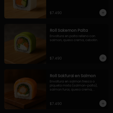
$7.490
Roll Sakemon Palta
Envoltura en palta relleno con 
salmon, queso crema, cebollin.
$7.490
Roll Sakfurai en Salmon
Envoltura en salmon fresco o 
plqueta mixta (salmon-palta), 
salmon furai, queso crema, 
cebollin.
$7.490