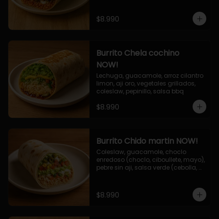
$8.990
Burrito Chela cochino
NOW!
Lechuga, guacamole, arroz cilantro 
limon, aji oro, vegetales grillados, 
coleslaw, pepinillo, salsa bbq
$8.990
Burrito Chido martin NOW!
Coleslaw, guacamole, choclo 
enredoso (choclo, ciboullete, mayo), 
pebre sin aji, salsa verde (cebolla, 
cilantro, limon), jalapeño, queso 
mozzarella, salsa tari.
$8.990