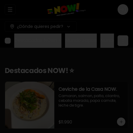
Abrir menu de navegación
Logi
¿Dónde quieres pedir?
Destacados NOW! ⭐
Mundo Japon
Mundo Méxic
Destacados NOW! ⭐
Ceviche de la Casa NOW.
Camaron, salmon, palta, cilantro, 
cebolla morada, papa camote, 
leche de tigre.
$11.990