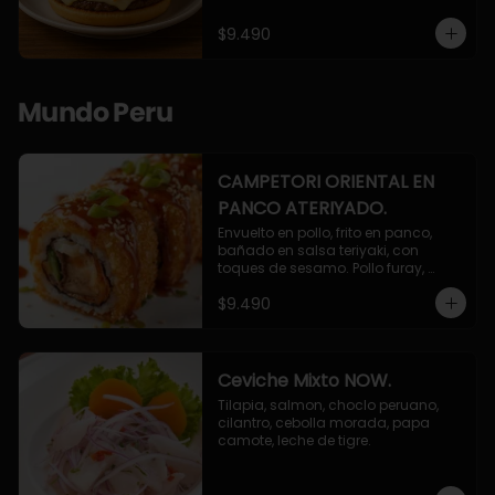
$9.490
Mundo Peru
CAMPETORI ORIENTAL EN
PANCO ATERIYADO.
Envuelto en pollo, frito en panco, 
bañado en salsa teriyaki, con 
toques de sesamo. Pollo furay, 
queso, champiñon furay, cebollin.
$9.490
Ceviche Mixto NOW.
Tilapia, salmon, choclo peruano, 
cilantro, cebolla morada, papa 
camote, leche de tigre.