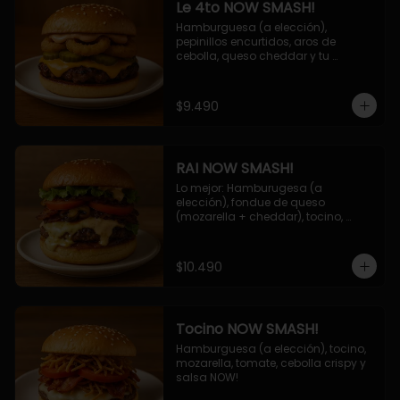
Le 4to NOW SMASH!
Hamburguesa (a elección), 
pepinillos encurtidos, aros de 
cebolla, queso cheddar y tu 
deliciosa salsa NOW!
$9.490
RAI NOW SMASH!
Lo mejor: Hamburugesa (a 
elección), fondue de queso 
(mozarella + cheddar), tocino, 
champiñon grillado, tomate, 
lechuga, cebolla grillada y salsa 
NOW!
$10.490
Tocino NOW SMASH!
Hamburguesa (a elección), tocino, 
mozarella, tomate, cebolla crispy y 
salsa NOW!