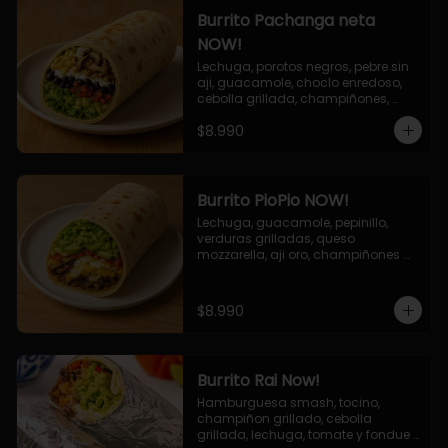
Burrito Pachanga neta
NOW!
Lechuga, porotos negros, pebre sin 
aji, guacamole, choclo enredoso, 
cebolla grillada, champiñones, 
salsa mayo ajo.
$8.990
Burrito PioPio NOW!
Lechuga, guacamole, pepinillo, 
verduras grilladas, queso 
mozzarella, aji oro, champiñones 
grillados, salsa now.
$8.990
Burrito Rai Now!
Hamburguesa smash, tocino, 
champiñon grillado, cebolla 
grillada, lechuga, tomate y fondue 