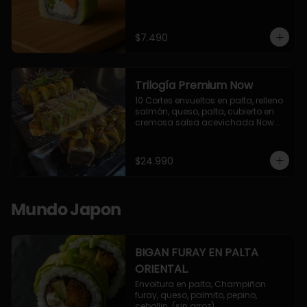
$7.490
Trilogía Premium Now
10 Cortes envueltos en palta, relleno 
salmón, queso, palta, cubierto en 
cremosa salsa acevichada Now.

10 Cortes envueltos en queso 
crema, relleno de pollo apanado y 
palta, cubierto con topping de 
$24.990
chimichurri de la casa flambeado.

10 Cortes rellenos de camaron 
apanado, palta, queso crema, 
bañado en deliciosa salsa tari, 
Mundo Japon
flambeada con toques de teriyaki y 
topping de furikake de salmón.
BIGAN FURAY EN PALTA
ORIENTAL.
Envoltura en palta, Champiñon 
furay, queso, palmito, pepino, 
cebollin. (sin arroz)