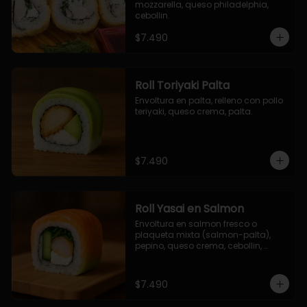
mozzarella, queso philadelphia, 
cebollin.
$7.490
Roll Toriyaki Palta
Envoltura en palta, relleno con pollo 
teriyaki, queso crema, palta.
$7.490
Roll Yasai en Salmon
Envoltura en salmon fresco o 
plaqueta mixta (salmon-palta), 
pepino, queso crema, cebollin, 
palta.
$7.490