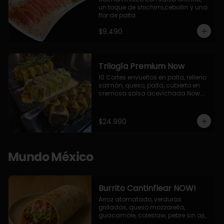
un toque de shichimi,cebollin y una 
flor de palta.
$9.490
Trilogía Premium Now
10 Cortes envueltos en palta, relleno 
salmón, queso, palta, cubierto en 
cremosa salsa acevichada Now.

10 Cortes envueltos en queso 
crema, relleno de pollo apanado y 
palta, cubierto con topping de 
$24.990
chimichurri de la casa flambeado.

10 Cortes rellenos de camaron 
apanado, palta, queso crema, 
bañado en deliciosa salsa tari, 
Mundo México
flambeada con toques de teriyaki y 
topping de furikake de salmón.
Burrito Cantinflear NOW!
Arroz atomatado, verduras 
grilladas, queso mozzarella, 
guacamole, coleslaw, pebre sin aji, 
salsa siracha (picante)