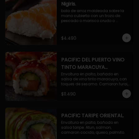
Nigiris.
bola de arroz moldeada sobre la 
mano cubierta con un trozo de 
pescado o marisco crudo o 
cocido.

3 unidades.
$4.490
PACIFIC DEL PUERTO VINO
TINTO MARACUYA
ORIENTAL.
Envoltura en palta, bañado en 
salsa de vino tinto maracuya, con 
toques de sesamo. Camaron furai, 
salmon, queso, pepino.
$11.490
PACIFIC TARIPE ORIENTAL.
Envoltura en palta, bañado en 
salsa taripe. Atun, salmon, 
camaron cocido, queso, palmito.