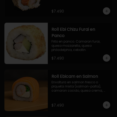
$7.490
Roll Ebi Chizu Furai en
Panco
Frito en panco. Camaron furai, 
queso mozzarella, queso 
philadelphia, cebollin.
$7.490
Roll Ebicam en Salmon
Envoltura en salmon fresco o 
plqueta mixta (salmon-palta), 
camaron cocido, queso crema, 
cebollin.
$7.490