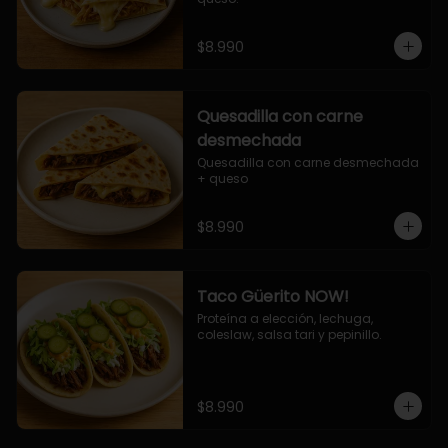
$8.990
Quesadilla con carne
desmechada
Quesadilla con carne desmechada 
+ queso
$8.990
Taco Güerito NOW!
Proteína a elección, lechuga, 
coleslaw, salsa tari y pepinillo.
$8.990