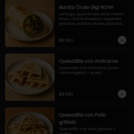
Burrito Órale Gigi NOW!
Lechuga, guacamole, arroz cilantro 
limon, choclo enredoso, vegetales 
grillados, porotos verdes, pepinillos 
encurtidos, salsa de cilantro.
$8.990
Quesadilla con Anticarne
Quesadilla con anticarne (guiso 
carne vegetal) + queso
$8.990
Quesadilla con Pollo
grillado
Quesadilla con pollo grillado + 
queso.