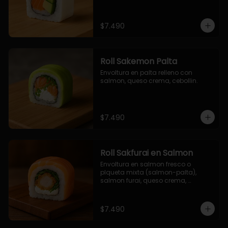
$7.490
Roll Sakemon Palta
Envoltura en palta relleno con 
salmon, queso crema, cebollin.
$7.490
Roll Sakfurai en Salmon
Envoltura en salmon fresco o 
plqueta mixta (salmon-palta), 
salmon furai, queso crema, 
cebollin.
$7.490