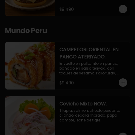
$9.490
Mundo Peru
CAMPETORI ORIENTAL EN
PANCO ATERIYADO.
Envuelto en pollo, frito en panco, 
bañado en salsa teriyaki, con 
toques de sesamo. Pollo furay, 
queso, champiñon furay, cebollin.
$9.490
Ceviche Mixto NOW.
Tilapia, salmon, choclo peruano, 
cilantro, cebolla morada, papa 
camote, leche de tigre.