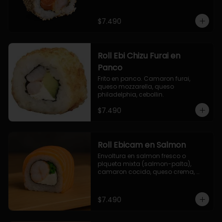
$7.490
Roll Ebi Chizu Furai en
Panco
Frito en panco. Camaron furai, 
queso mozzarella, queso 
philadelphia, cebollin.
$7.490
Roll Ebicam en Salmon
Envoltura en salmon fresco o 
plqueta mixta (salmon-palta), 
camaron cocido, queso crema, 
cebollin.
$7.490