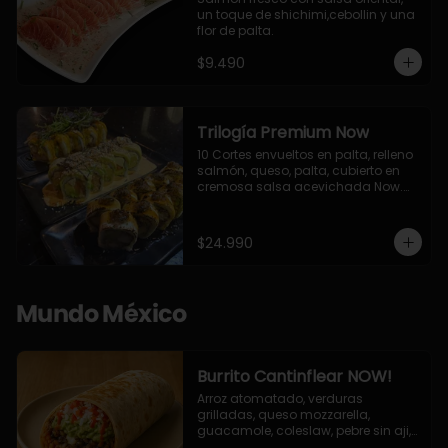
un toque de shichimi,cebollin y una 
flor de palta.
$9.490
Trilogía Premium Now
10 Cortes envueltos en palta, relleno 
salmón, queso, palta, cubierto en 
cremosa salsa acevichada Now.

10 Cortes envueltos en queso 
crema, relleno de pollo apanado y 
palta, cubierto con topping de 
$24.990
chimichurri de la casa flambeado.

10 Cortes rellenos de camaron 
apanado, palta, queso crema, 
bañado en deliciosa salsa tari, 
Mundo México
flambeada con toques de teriyaki y 
topping de furikake de salmón.
Burrito Cantinflear NOW!
Arroz atomatado, verduras 
grilladas, queso mozzarella, 
guacamole, coleslaw, pebre sin aji, 
salsa siracha (picante)