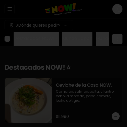
Abrir menu de navegación
Logi
¿Dónde quieres pedir?
Destacados NOW! ⭐
Mundo Japon
Mundo Méxic
Destacados NOW! ⭐
Ceviche de la Casa NOW.
Camaron, salmon, palta, cilantro, 
cebolla morada, papa camote, 
leche de tigre.
$11.990