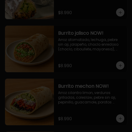
de queso (mozarella y cheddar) y 
la deliciosa salsa now.
$8.990
Burrito jalisco NOW!
Arroz atomatado, lechuga, pebre 
sin aji, jalapeño, choclo enredoso 
(choclo, ciboullete, mayonesa), 
cebolla grillada, queso mozzarella, 
salsa tari.
$8.990
Burrito mechon NOW!
Arroz cilantro limon, verduras 
grilladas, coleslaw, pebre sin aji, 
pepinillo, guacamole, porotos 
negros, mayo ajo.
$8.990