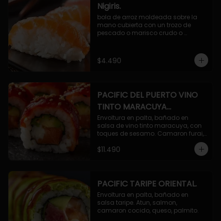
Nigiris.
bola de arroz moldeada sobre la 
mano cubierta con un trozo de 
pescado o marisco crudo o 
cocido.

3 unidades.
$4.490
PACIFIC DEL PUERTO VINO
TINTO MARACUYA
ORIENTAL.
Envoltura en palta, bañado en 
salsa de vino tinto maracuya, con 
toques de sesamo. Camaron furai, 
salmon, queso, pepino.
$11.490
PACIFIC TARIPE ORIENTAL.
Envoltura en palta, bañado en 
salsa taripe. Atun, salmon, 
camaron cocido, queso, palmito.