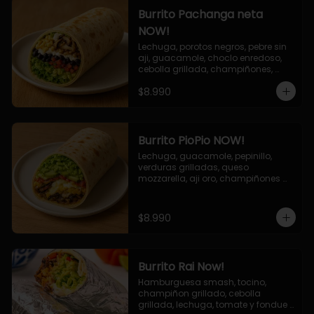
Burrito Pachanga neta
NOW!
Lechuga, porotos negros, pebre sin 
aji, guacamole, choclo enredoso, 
cebolla grillada, champiñones, 
salsa mayo ajo.
$8.990
Burrito PioPio NOW!
Lechuga, guacamole, pepinillo, 
verduras grilladas, queso 
mozzarella, aji oro, champiñones 
grillados, salsa now.
$8.990
Burrito Rai Now!
Hamburguesa smash, tocino, 
champiñon grillado, cebolla 
grillada, lechuga, tomate y fondue 