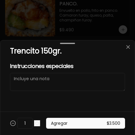
PANCO.
Envuelto en pollo, frito en panco. 
Camaron furay, queso, palta, 
champiñon furay.
$9.490
Trencito 150gr.
EBI MAGURO ACEVICHON
EN PANCO.
Frito en panco, cubierto con atun 
Instrucciones especiales
fresco, salsa acevichada y toques 
de sachimi. Camaron cocido, 
queso, palmito.
$11.490
EBI SAKE FURAY
ACEVICHADO.
Envuelto en palta, cubierto con 
Agregar
$3.500
salmon fresco, salsa acevichada y 
toques de shichimi. Camaron furay, 
queso, cebollin.