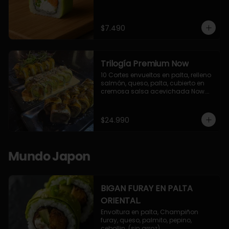
$7.490
Trilogía Premium Now
10 Cortes envueltos en palta, relleno 
salmón, queso, palta, cubierto en 
cremosa salsa acevichada Now.

10 Cortes envueltos en queso 
crema, relleno de pollo apanado y 
palta, cubierto con topping de 
$24.990
chimichurri de la casa flambeado.

10 Cortes rellenos de camaron 
apanado, palta, queso crema, 
bañado en deliciosa salsa tari, 
Mundo Japon
flambeada con toques de teriyaki y 
topping de furikake de salmón.
BIGAN FURAY EN PALTA
ORIENTAL.
Envoltura en palta, Champiñon 
furay, queso, palmito, pepino, 
cebollin. (sin arroz)