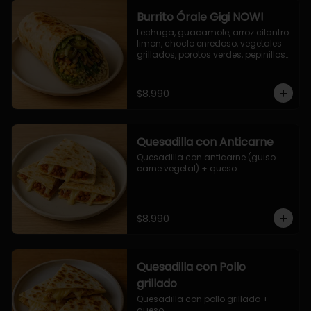
Burrito Órale Gigi NOW!
Lechuga, guacamole, arroz cilantro 
limon, choclo enredoso, vegetales 
grillados, porotos verdes, pepinillos 
encurtidos, salsa de cilantro.
$8.990
Quesadilla con Anticarne
Quesadilla con anticarne (guiso 
carne vegetal) + queso
$8.990
Quesadilla con Pollo
grillado
Quesadilla con pollo grillado + 
queso.