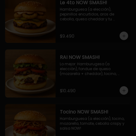
Le 4to NOW SMASH!
Hamburguesa (a elección), 
pepinillos encurtidos, aros de 
cebolla, queso cheddar y tu 
deliciosa salsa NOW!
$9.490
RAI NOW SMASH!
Lo mejor: Hamburugesa (a 
elección), fondue de queso 
(mozarella + cheddar), tocino, 
champiñon grillado, tomate, 
lechuga, cebolla grillada y salsa 
NOW!
$10.490
Tocino NOW SMASH!
Hamburguesa (a elección), tocino, 
mozarella, tomate, cebolla crispy y 
salsa NOW!