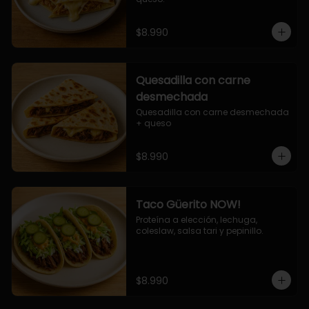
$8.990
Quesadilla con carne
desmechada
Quesadilla con carne desmechada 
+ queso
$8.990
Taco Güerito NOW!
Proteína a elección, lechuga, 
coleslaw, salsa tari y pepinillo.
$8.990