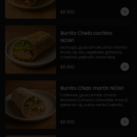
$8.990
Burrito Chela cochino
NOW!
Lechuga, guacamole, arroz cilantro 
limon, aji oro, vegetales grillados, 
coleslaw, pepinillo, salsa bbq
$8.990
Burrito Chido martin NOW!
Coleslaw, guacamole, choclo 
enredoso (choclo, ciboullete, mayo), 
pebre sin aji, salsa verde (cebolla, 
cilantro, limon), jalapeño, queso 
mozzarella, salsa tari.
$8.990