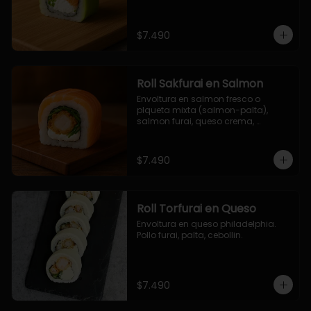
$7.490
Roll Sakfurai en Salmon
Envoltura en salmon fresco o 
plqueta mixta (salmon-palta), 
salmon furai, queso crema, 
cebollin.
$7.490
Roll Torfurai en Queso
Envoltura en queso philadelphia. 
Pollo furai, palta, cebollin.
$7.490