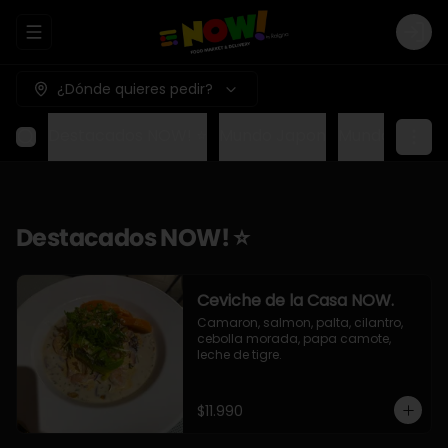
Abrir menu de navegación
Logi
¿Dónde quieres pedir?
Destacados NOW! ⭐
Mundo Japon
Mundo Méxic
Destacados NOW! ⭐
Ceviche de la Casa NOW.
Camaron, salmon, palta, cilantro, 
cebolla morada, papa camote, 
leche de tigre.
$11.990