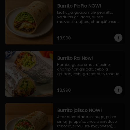
Burrito PioPio NOW!
Lechuga, guacamole, pepinillo, 
verduras grilladas, queso 
mozzarella, aji oro, champiñones 
grillados, salsa now.
$8.990
Burrito Rai Now!
Hamburguesa smash, tocino, 
champiñon grillado, cebolla 
grillada, lechuga, tomate y fondue 
de queso (mozarella y cheddar) y 
la deliciosa salsa now.
$8.990
Burrito jalisco NOW!
Arroz atomatado, lechuga, pebre 
sin aji, jalapeño, choclo enredoso 
(choclo, ciboullete, mayonesa), 