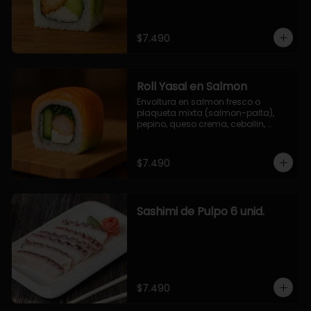
$7.490
Roll Yasai en Salmon
Envoltura en salmon fresco o 
plaqueta mixta (salmon-palta), 
pepino, queso crema, cebollin, 
palta.
$7.490
Sashimi de Pulpo 6 unid.
$7.490