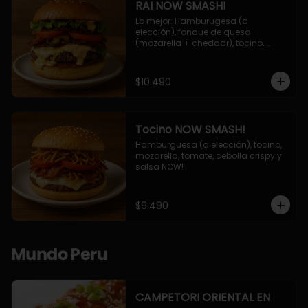
RAI NOW SMASH!
Lo mejor: Hamburugesa (a 
elección), fondue de queso 
(mozarella + cheddar), tocino, 
champiñon grillado, tomate, 
lechuga, cebolla grillada y salsa 
NOW!
$10.490
Tocino NOW SMASH!
Hamburguesa (a elección), tocino, 
mozarella, tomate, cebolla crispy y 
salsa NOW!
$9.490
Mundo Peru
CAMPETORI ORIENTAL EN