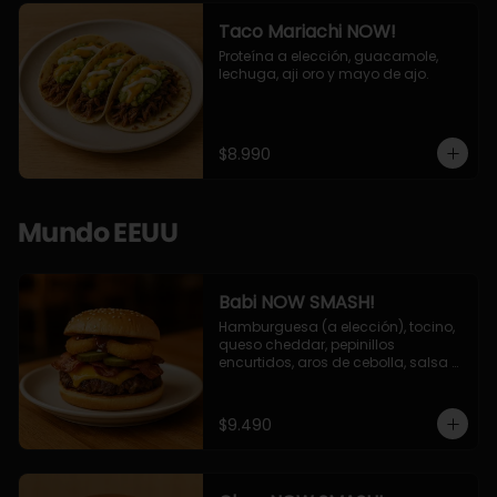
Taco Mariachi NOW!
Proteína a elección, guacamole, 
lechuga, aji oro y mayo de ajo.
$8.990
Mundo EEUU
Babi NOW SMASH!
Hamburguesa (a elección), tocino, 
queso cheddar, pepinillos 
encurtidos, aros de cebolla, salsa 
barbecue.
$9.490