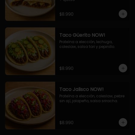
$8.990
Taco Güerito NOW!
Proteína a elección, lechuga, 
coleslaw, salsa tari y pepinillo.
$8.990
Taco Jalisco NOW!
Proteína a elección, coleslaw, pebre 
sin ají, jalapeño, salsa sriracha.
$8.990