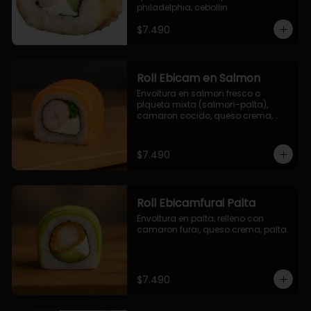
philadelphia, cebollin.
$7.490
Roll Ebicam en Salmon
Envoltura en salmon fresco o 
plqueta mixta (salmon-palta), 
camaron cocido, queso crema, 
cebollin.
$7.490
Roll Ebicamfurai Palta
Envoltura en palta, relleno con 
camaron furai, queso crema, palta.
$7.490