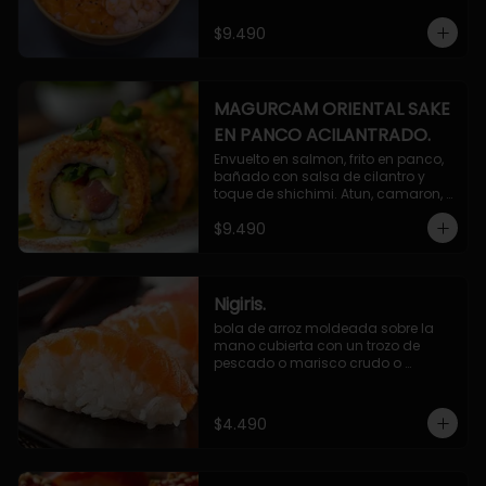
$9.490
MAGURCAM ORIENTAL SAKE
EN PANCO ACILANTRADO.
Envuelto en salmon, frito en panco, 
bañado con salsa de cilantro y 
toque de shichimi. Atun, camaron, 
queso, cebollin.
$9.490
Nigiris.
bola de arroz moldeada sobre la 
mano cubierta con un trozo de 
pescado o marisco crudo o 
cocido.

3 unidades.
$4.490