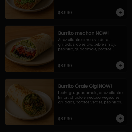
cebolla grillada, queso mozzarella, 
salsa tari.
$8.990
Burrito mechon NOW!
Arroz cilantro limon, verduras 
grilladas, coleslaw, pebre sin aji, 
pepinillo, guacamole, porotos 
negros, mayo ajo.
$8.990
Burrito Órale Gigi NOW!
Lechuga, guacamole, arroz cilantro 
limon, choclo enredoso, vegetales 
grillados, porotos verdes, pepinillos 
encurtidos, salsa de cilantro.
$8.990