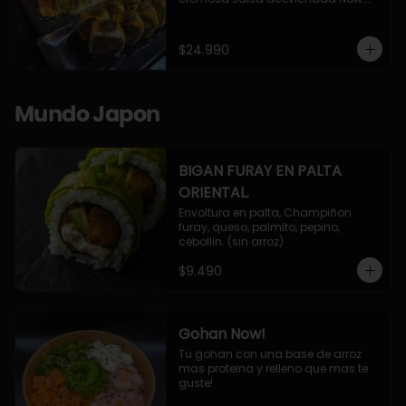
10 Cortes envueltos en queso 
crema, relleno de pollo apanado y 
palta, cubierto con topping de 
$24.990
chimichurri de la casa flambeado.

10 Cortes rellenos de camaron 
apanado, palta, queso crema, 
bañado en deliciosa salsa tari, 
Mundo Japon
flambeada con toques de teriyaki y 
topping de furikake de salmón.
BIGAN FURAY EN PALTA
ORIENTAL.
Envoltura en palta, Champiñon 
furay, queso, palmito, pepino, 
cebollin. (sin arroz)
$9.490
Gohan Now!
Tu gohan con una base de arroz 
mas proteina y relleno que mas te 
guste!