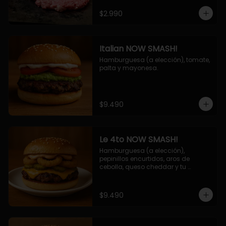
$2.990
Italian NOW SMASH!
Hamburguesa (a elección), tomate, 
palta y mayonesa.
$9.490
Le 4to NOW SMASH!
Hamburguesa (a elección), 
pepinillos encurtidos, aros de 
cebolla, queso cheddar y tu 
deliciosa salsa NOW!
$9.490