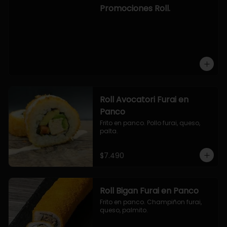
-hosomaki de camaron palta.

Promociones Roll.
OPCION2:

- pollo, queso, cebollin, envuelto en 
panco.

- camaron, queso, cebollin, 
envuelto en panco.

- palmito, pepino, queso, envuelto 
en ciboulette.

- salmon, queso, palta, envuelto en 
queso.

-hosomaki de camaron palta.
Roll Avocatori Furai en
Panco
Frito en panco. Pollo furai, queso, 
palta.
$7.490
Roll Bigan Furai en Panco
Frito en panco. Champiñon furai, 
queso, palmito.