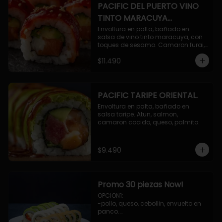
PACIFIC DEL PUERTO VINO
TINTO MARACUYA
ORIENTAL.
Envoltura en palta, bañado en 
salsa de vino tinto maracuya, con 
toques de sesamo. Camaron furai, 
salmon, queso, pepino.
$11.490
PACIFIC TARIPE ORIENTAL.
Envoltura en palta, bañado en 
salsa taripe. Atun, salmon, 
camaron cocido, queso, palmito.
$9.490
Promo 30 piezas Now!
OPCION1: 

-pollo, queso, cebollin, envuelto en 
panco.

-camaron, palta, envuelto en 