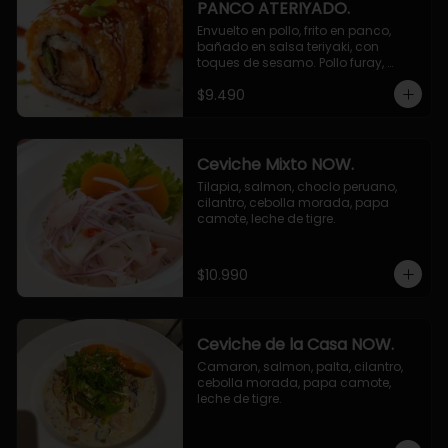
PANCO ATERIYADO.
Envuelto en pollo, frito en panco, 
bañado en salsa teriyaki, con 
toques de sesamo. Pollo furay, 
queso, champiñon furay, cebollin.
$9.490
Ceviche Mixto NOW.
Tilapia, salmon, choclo peruano, 
cilantro, cebolla morada, papa 
camote, leche de tigre.
$10.990
Ceviche de la Casa NOW.
Camaron, salmon, palta, cilantro, 
cebolla morada, papa camote, 
leche de tigre.