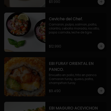
$11.990
Ceviche del Chef.
Camaron, pulpo, salmon, palta, 
cilantro, cebolla morada, rocotto, 
papa camote, leche de tigre.
$12.990
EBI FURAY ORIENTAL EN
PANCO.
Envuelto en pollo, frito en panco. 
Camaron furay, queso, palta, 
champiñon furay.
$9.490
EBI MAGURO ACEVICHON