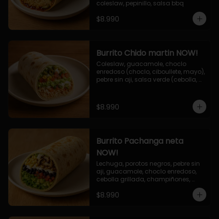
coleslaw, pepinillo, salsa bbq
$8.990
Burrito Chido martin NOW!
Coleslaw, guacamole, choclo 
enredoso (choclo, ciboullete, mayo), 
pebre sin aji, salsa verde (cebolla, 
cilantro, limon), jalapeño, queso 
mozzarella, salsa tari.
$8.990
Burrito Pachanga neta
NOW!
Lechuga, porotos negros, pebre sin 
aji, guacamole, choclo enredoso, 
cebolla grillada, champiñones, 
salsa mayo ajo.
$8.990