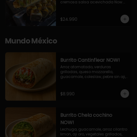
cremosa salsa acevichada Now.

10 Cortes envueltos en queso 
crema, relleno de pollo apanado y 
palta, cubierto con topping de 
$24.990
chimichurri de la casa flambeado.

10 Cortes rellenos de camaron 
apanado, palta, queso crema, 
bañado en deliciosa salsa tari, 
Mundo México
flambeada con toques de teriyaki y 
topping de furikake de salmón.
Burrito Cantinflear NOW!
Arroz atomatado, verduras 
grilladas, queso mozzarella, 
guacamole, coleslaw, pebre sin aji, 
salsa siracha (picante)
$8.990
Burrito Chela cochino
NOW!
Lechuga, guacamole, arroz cilantro 
limon, aji oro, vegetales grillados, 