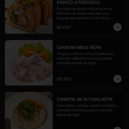
PANCO ATERIYADO.
Envuelto en pollo, frito en panco, 
bañado en salsa teriyaki, con 
toques de sesamo. Pollo furay, 
queso, champiñon furay, cebollin.
$9.490
Ceviche Mixto NOW.
Tilapia, salmon, choclo peruano, 
cilantro, cebolla morada, papa 
camote, leche de tigre.
$10.990
Ceviche de la Casa NOW.
Camaron, salmon, palta, cilantro, 
cebolla morada, papa camote, 
leche de tigre.