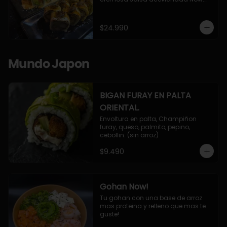
10 Cortes envueltos en queso 
crema, relleno de pollo apanado y 
palta, cubierto con topping de 
$24.990
chimichurri de la casa flambeado.

10 Cortes rellenos de camaron 
apanado, palta, queso crema, 
bañado en deliciosa salsa tari, 
Mundo Japon
flambeada con toques de teriyaki y 
topping de furikake de salmón.
BIGAN FURAY EN PALTA
ORIENTAL.
Envoltura en palta, Champiñon 
furay, queso, palmito, pepino, 
cebollin. (sin arroz)
$9.490
Gohan Now!
Tu gohan con una base de arroz 
mas proteina y relleno que mas te 
guste!