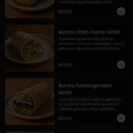
coleslaw, pepinillo, salsa bbq
$8.990
Burrito Chido martin NOW!
Coleslaw, guacamole, choclo 
enredoso (choclo, ciboullete, mayo), 
pebre sin aji, salsa verde (cebolla, 
cilantro, limon), jalapeño, queso 
mozzarella, salsa tari.
$8.990
Burrito Pachanga neta
NOW!
Lechuga, porotos negros, pebre sin 
aji, guacamole, choclo enredoso, 
cebolla grillada, champiñones, 
salsa mayo ajo.
$8.990