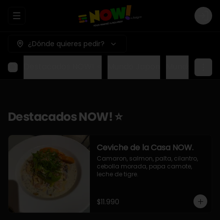
Abrir menu de navegación
Logi
¿Dónde quieres pedir?
Destacados NOW! ⭐
Mundo Japon
Mundo Méxic
Destacados NOW! ⭐
Ceviche de la Casa NOW.
Camaron, salmon, palta, cilantro, 
cebolla morada, papa camote, 
leche de tigre.
$11.990