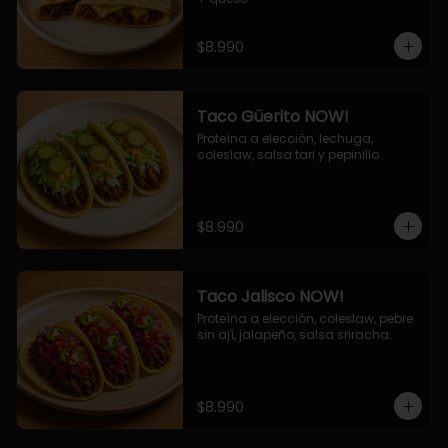
$8.990
Taco Güerito NOW!
Proteína a elección, lechuga, 
coleslaw, salsa tari y pepinillo.
$8.990
Taco Jalisco NOW!
Proteína a elección, coleslaw, pebre 
sin ají, jalapeño, salsa sriracha.
$8.990