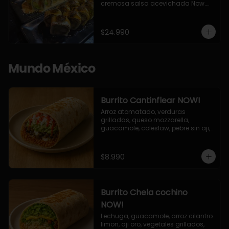
cremosa salsa acevichada Now.

10 Cortes envueltos en queso 
crema, relleno de pollo apanado y 
palta, cubierto con topping de 
$24.990
chimichurri de la casa flambeado.

10 Cortes rellenos de camaron 
apanado, palta, queso crema, 
bañado en deliciosa salsa tari, 
Mundo México
flambeada con toques de teriyaki y 
topping de furikake de salmón.
Burrito Cantinflear NOW!
Arroz atomatado, verduras 
grilladas, queso mozzarella, 
guacamole, coleslaw, pebre sin aji, 
salsa siracha (picante)
$8.990
Burrito Chela cochino
NOW!
Lechuga, guacamole, arroz cilantro 
limon, aji oro, vegetales grillados, 