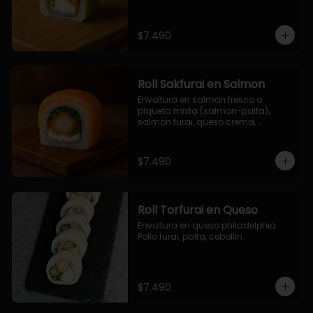
$7.490
Roll Sakfurai en Salmon
Envoltura en salmon fresco o 
plqueta mixta (salmon-palta), 
salmon furai, queso crema, 
cebollin.
$7.490
Roll Torfurai en Queso
Envoltura en queso philadelphia. 
Pollo furai, palta, cebollin.
$7.490