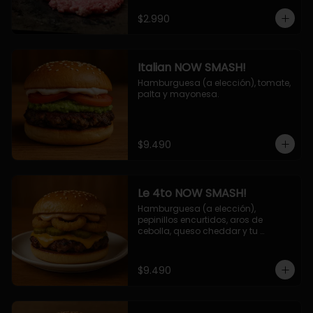
$2.990
Italian NOW SMASH!
Hamburguesa (a elección), tomate, 
palta y mayonesa.
$9.490
Le 4to NOW SMASH!
Hamburguesa (a elección), 
pepinillos encurtidos, aros de 
cebolla, queso cheddar y tu 
deliciosa salsa NOW!
$9.490