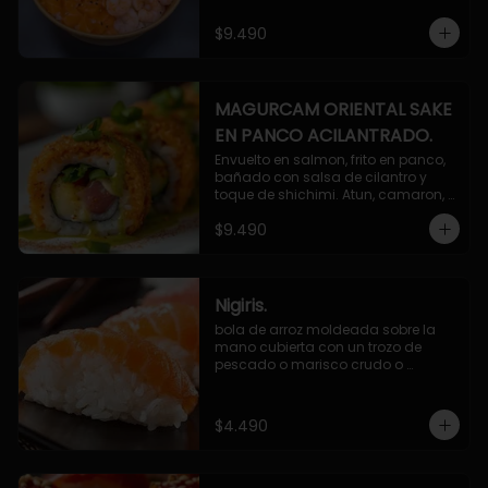
$9.490
MAGURCAM ORIENTAL SAKE
EN PANCO ACILANTRADO.
Envuelto en salmon, frito en panco, 
bañado con salsa de cilantro y 
toque de shichimi. Atun, camaron, 
queso, cebollin.
$9.490
Nigiris.
bola de arroz moldeada sobre la 
mano cubierta con un trozo de 
pescado o marisco crudo o 
cocido.

3 unidades.
$4.490