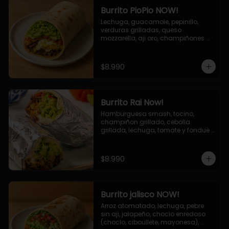
Burrito PioPio NOW!
Lechuga, guacamole, pepinillo, 
verduras grilladas, queso 
mozzarella, aji oro, champiñones 
grillados, salsa now.
$8.990
Burrito Rai Now!
Hamburguesa smash, tocino, 
champiñon grillado, cebolla 
grillada, lechuga, tomate y fondue 
de queso (mozarella y cheddar) y 
la deliciosa salsa now.
$8.990
Burrito jalisco NOW!
Arroz atomatado, lechuga, pebre 
sin aji, jalapeño, choclo enredoso 
(choclo, ciboullete, mayonesa), 