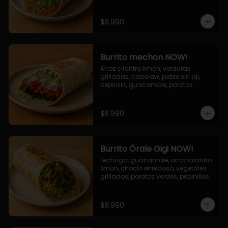
cebolla grillada, queso mozzarella, 
salsa tari.
$8.990
Burrito mechon NOW!
Arroz cilantro limon, verduras 
grilladas, coleslaw, pebre sin aji, 
pepinillo, guacamole, porotos 
negros, mayo ajo.
$8.990
Burrito Órale Gigi NOW!
Lechuga, guacamole, arroz cilantro 
limon, choclo enredoso, vegetales 
grillados, porotos verdes, pepinillos 
encurtidos, salsa de cilantro.
$8.990