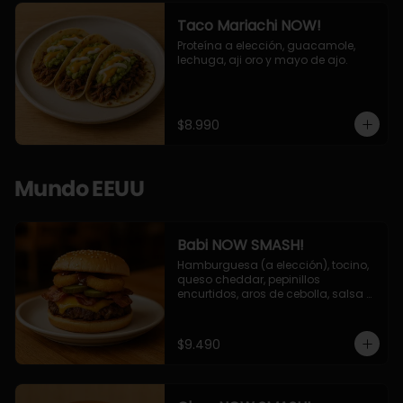
Taco Mariachi NOW!
Proteína a elección, guacamole, 
lechuga, aji oro y mayo de ajo.
$8.990
Mundo EEUU
Babi NOW SMASH!
Hamburguesa (a elección), tocino, 
queso cheddar, pepinillos 
encurtidos, aros de cebolla, salsa 
barbecue.
$9.490