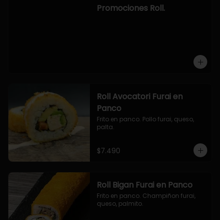
-hosomaki de camaron palta.

Promociones Roll.
OPCION2:

- pollo, queso, cebollin, envuelto en 
panco.

- camaron, queso, cebollin, 
envuelto en panco.

- palmito, pepino, queso, envuelto 
en ciboulette.

- salmon, queso, palta, envuelto en 
queso.

-hosomaki de camaron palta.
Roll Avocatori Furai en
Panco
Frito en panco. Pollo furai, queso, 
palta.
$7.490
Roll Bigan Furai en Panco
Frito en panco. Champiñon furai, 
queso, palmito.