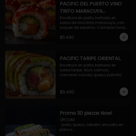
PACIFIC DEL PUERTO VINO
TINTO MARACUYA
ORIENTAL.
Envoltura en palta, bañado en 
salsa de vino tinto maracuya, con 
toques de sesamo. Camaron furai, 
salmon, queso, pepino.
$11.490
PACIFIC TARIPE ORIENTAL.
Envoltura en palta, bañado en 
salsa taripe. Atun, salmon, 
camaron cocido, queso, palmito.
$9.490
Promo 30 piezas Now!
OPCION1: 

-pollo, queso, cebollin, envuelto en 
panco.

-camaron, palta, envuelto en 