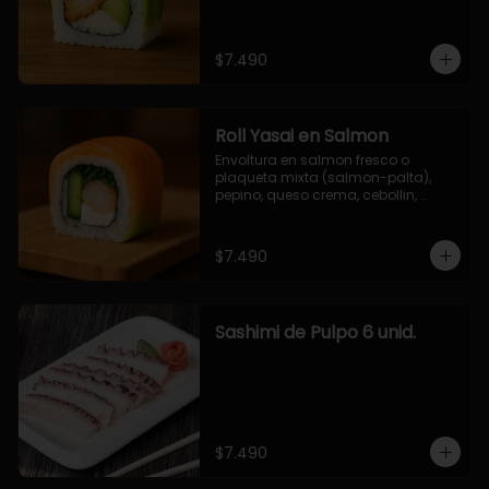
$7.490
Roll Yasai en Salmon
Envoltura en salmon fresco o 
plaqueta mixta (salmon-palta), 
pepino, queso crema, cebollin, 
palta.
$7.490
Sashimi de Pulpo 6 unid.
$7.490