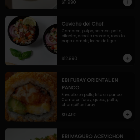
$11.990
Ceviche del Chef.
Camaron, pulpo, salmon, palta, 
cilantro, cebolla morada, rocotto, 
papa camote, leche de tigre.
$12.990
EBI FURAY ORIENTAL EN
PANCO.
Envuelto en pollo, frito en panco. 
Camaron furay, queso, palta, 
champiñon furay.
$9.490
EBI MAGURO ACEVICHON