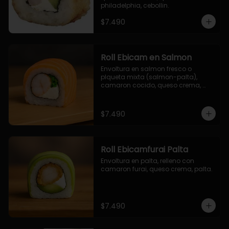
philadelphia, cebollin.
$7.490
Roll Ebicam en Salmon
Envoltura en salmon fresco o 
plqueta mixta (salmon-palta), 
camaron cocido, queso crema, 
cebollin.
$7.490
Roll Ebicamfurai Palta
Envoltura en palta, relleno con 
camaron furai, queso crema, palta.
$7.490