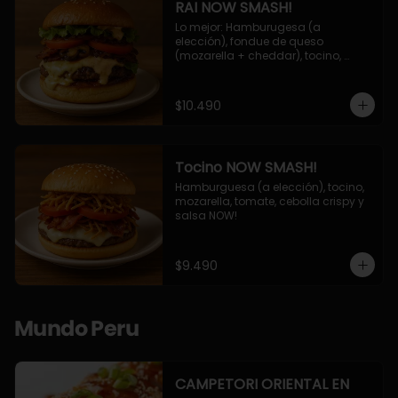
RAI NOW SMASH!
Lo mejor: Hamburugesa (a 
elección), fondue de queso 
(mozarella + cheddar), tocino, 
champiñon grillado, tomate, 
lechuga, cebolla grillada y salsa 
NOW!
$10.490
Tocino NOW SMASH!
Hamburguesa (a elección), tocino, 
mozarella, tomate, cebolla crispy y 
salsa NOW!
$9.490
Mundo Peru
CAMPETORI ORIENTAL EN