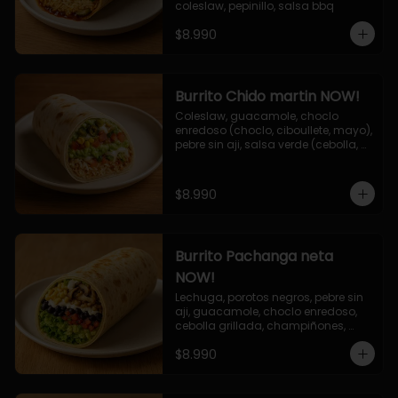
coleslaw, pepinillo, salsa bbq
$8.990
Burrito Chido martin NOW!
Coleslaw, guacamole, choclo 
enredoso (choclo, ciboullete, mayo), 
pebre sin aji, salsa verde (cebolla, 
cilantro, limon), jalapeño, queso 
mozzarella, salsa tari.
$8.990
Burrito Pachanga neta
NOW!
Lechuga, porotos negros, pebre sin 
aji, guacamole, choclo enredoso, 
cebolla grillada, champiñones, 
salsa mayo ajo.
$8.990