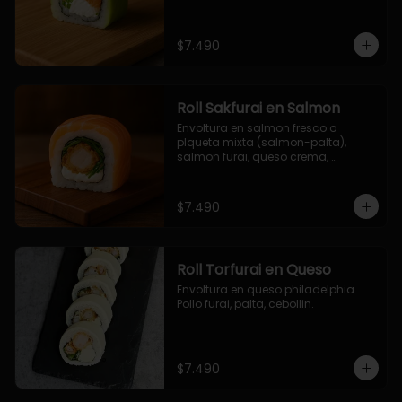
$7.490
Roll Sakfurai en Salmon
Envoltura en salmon fresco o 
plqueta mixta (salmon-palta), 
salmon furai, queso crema, 
cebollin.
$7.490
Roll Torfurai en Queso
Envoltura en queso philadelphia. 
Pollo furai, palta, cebollin.
$7.490