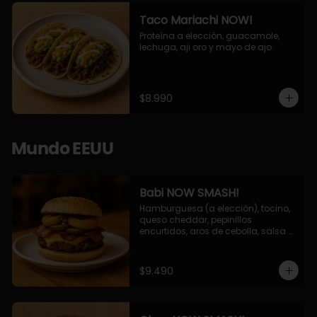
Taco Mariachi NOW!
Proteína a elección, guacamole, 
lechuga, aji oro y mayo de ajo.
$8.990
Mundo EEUU
Babi NOW SMASH!
Hamburguesa (a elección), tocino, 
queso cheddar, pepinillos 
encurtidos, aros de cebolla, salsa 
barbecue.
$9.490