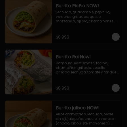
Burrito PioPio NOW!
Lechuga, guacamole, pepinillo, 
verduras grilladas, queso 
mozzarella, aji oro, champiñones 
grillados, salsa now.
$8.990
Burrito Rai Now!
Hamburguesa smash, tocino, 
champiñon grillado, cebolla 
grillada, lechuga, tomate y fondue 
de queso (mozarella y cheddar) y 
la deliciosa salsa now.
$8.990
Burrito jalisco NOW!
Arroz atomatado, lechuga, pebre 
sin aji, jalapeño, choclo enredoso 
(choclo, ciboullete, mayonesa), 