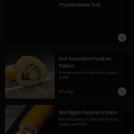
-hosomaki de camaron palta.

Promociones Roll.
OPCION2:

- pollo, queso, cebollin, envuelto en 
panco.

- camaron, queso, cebollin, 
envuelto en panco.

- palmito, pepino, queso, envuelto 
en ciboulette.

- salmon, queso, palta, envuelto en 
queso.

-hosomaki de camaron palta.
Roll Avocatori Furai en
Panco
Frito en panco. Pollo furai, queso, 
palta.
$7.490
Roll Bigan Furai en Panco
Frito en panco. Champiñon furai, 
queso, palmito.