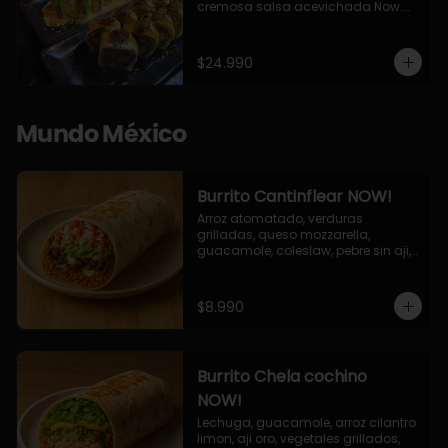
cremosa salsa acevichada Now.

10 Cortes envueltos en queso 
crema, relleno de pollo apanado y 
palta, cubierto con topping de 
$24.990
chimichurri de la casa flambeado.

10 Cortes rellenos de camaron 
apanado, palta, queso crema, 
bañado en deliciosa salsa tari, 
Mundo México
flambeada con toques de teriyaki y 
topping de furikake de salmón.
Burrito Cantinflear NOW!
Arroz atomatado, verduras 
grilladas, queso mozzarella, 
guacamole, coleslaw, pebre sin aji, 
salsa siracha (picante)
$8.990
Burrito Chela cochino
NOW!
Lechuga, guacamole, arroz cilantro 
limon, aji oro, vegetales grillados, 