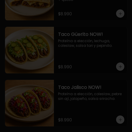
$8.990
Taco Güerito NOW!
Proteína a elección, lechuga, 
coleslaw, salsa tari y pepinillo.
$8.990
Taco Jalisco NOW!
Proteína a elección, coleslaw, pebre 
sin ají, jalapeño, salsa sriracha.
$8.990