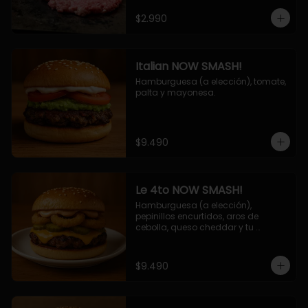
$2.990
Italian NOW SMASH!
Hamburguesa (a elección), tomate, 
palta y mayonesa.
$9.490
Le 4to NOW SMASH!
Hamburguesa (a elección), 
pepinillos encurtidos, aros de 
cebolla, queso cheddar y tu 
deliciosa salsa NOW!
$9.490