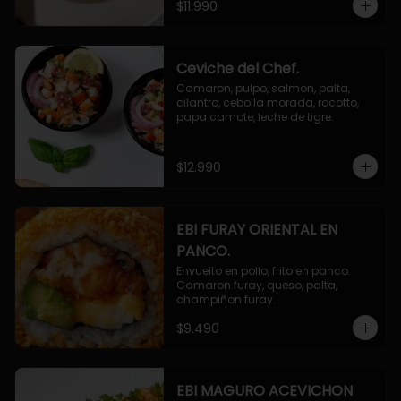
$11.990
Ceviche del Chef.
Camaron, pulpo, salmon, palta, 
cilantro, cebolla morada, rocotto, 
papa camote, leche de tigre.
$12.990
EBI FURAY ORIENTAL EN
PANCO.
Envuelto en pollo, frito en panco. 
Camaron furay, queso, palta, 
champiñon furay.
$9.490
EBI MAGURO ACEVICHON