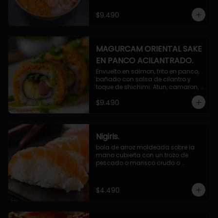
$9.490
MAGURCAM ORIENTAL SAKE
EN PANCO ACILANTRADO.
Envuelto en salmon, frito en panco, 
bañado con salsa de cilantro y 
toque de shichimi. Atun, camaron, 
queso, cebollin.
$9.490
Nigiris.
bola de arroz moldeada sobre la 
mano cubierta con un trozo de 
pescado o marisco crudo o 
cocido.

3 unidades.
$4.490