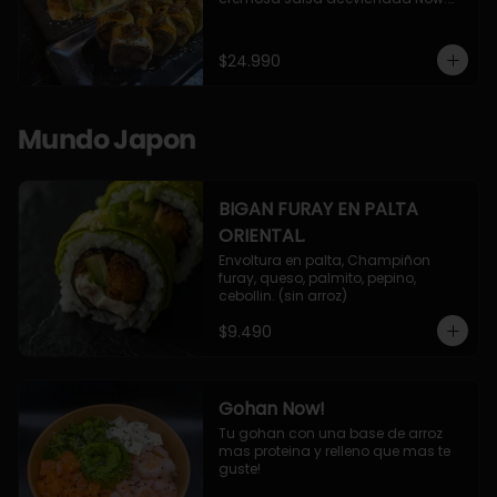
10 Cortes envueltos en queso 
crema, relleno de pollo apanado y 
palta, cubierto con topping de 
$24.990
chimichurri de la casa flambeado.

10 Cortes rellenos de camaron 
apanado, palta, queso crema, 
bañado en deliciosa salsa tari, 
Mundo Japon
flambeada con toques de teriyaki y 
topping de furikake de salmón.
BIGAN FURAY EN PALTA
ORIENTAL.
Envoltura en palta, Champiñon 
furay, queso, palmito, pepino, 
cebollin. (sin arroz)
$9.490
Gohan Now!
Tu gohan con una base de arroz 
mas proteina y relleno que mas te 
guste!