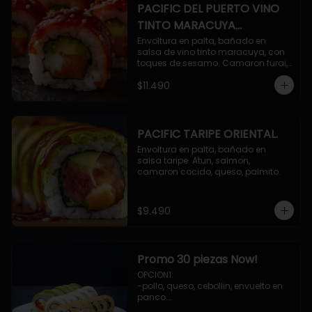
PACIFIC DEL PUERTO VINO
TINTO MARACUYA
ORIENTAL.
Envoltura en palta, bañado en 
salsa de vino tinto maracuya, con 
toques de sesamo. Camaron furai, 
salmon, queso, pepino.
$11.490
PACIFIC TARIPE ORIENTAL.
Envoltura en palta, bañado en 
salsa taripe. Atun, salmon, 
camaron cocido, queso, palmito.
$9.490
Promo 30 piezas Now!
OPCION1: 

-pollo, queso, cebollin, envuelto en 
panco.

-camaron, palta, envuelto en 