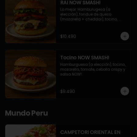
RAI NOW SMASH!
Lo mejor: Hamburugesa (a 
elección), fondue de queso 
(mozarella + cheddar), tocino, 
champiñon grillado, tomate, 
lechuga, cebolla grillada y salsa 
NOW!
$10.490
Tocino NOW SMASH!
Hamburguesa (a elección), tocino, 
mozarella, tomate, cebolla crispy y 
salsa NOW!
$9.490
Mundo Peru
CAMPETORI ORIENTAL EN