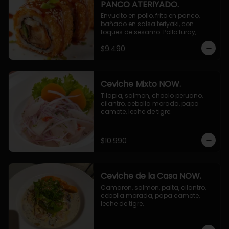
PANCO ATERIYADO.
Envuelto en pollo, frito en panco, 
bañado en salsa teriyaki, con 
toques de sesamo. Pollo furay, 
queso, champiñon furay, cebollin.
$9.490
Ceviche Mixto NOW.
Tilapia, salmon, choclo peruano, 
cilantro, cebolla morada, papa 
camote, leche de tigre.
$10.990
Ceviche de la Casa NOW.
Camaron, salmon, palta, cilantro, 
cebolla morada, papa camote, 
leche de tigre.