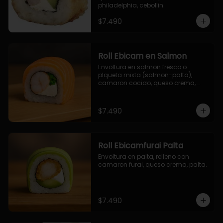
philadelphia, cebollin.
$7.490
Roll Ebicam en Salmon
Envoltura en salmon fresco o 
plqueta mixta (salmon-palta), 
camaron cocido, queso crema, 
cebollin.
$7.490
Roll Ebicamfurai Palta
Envoltura en palta, relleno con 
camaron furai, queso crema, palta.
$7.490