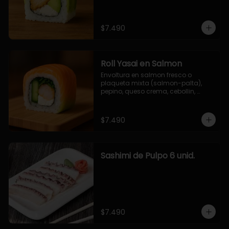
$7.490
Roll Yasai en Salmon
Envoltura en salmon fresco o 
plaqueta mixta (salmon-palta), 
pepino, queso crema, cebollin, 
palta.
$7.490
Sashimi de Pulpo 6 unid.
$7.490