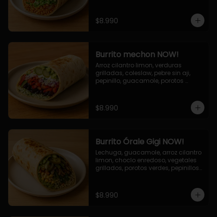
cebolla grillada, queso mozzarella, 
salsa tari.
$8.990
Burrito mechon NOW!
Arroz cilantro limon, verduras 
grilladas, coleslaw, pebre sin aji, 
pepinillo, guacamole, porotos 
negros, mayo ajo.
$8.990
Burrito Órale Gigi NOW!
Lechuga, guacamole, arroz cilantro 
limon, choclo enredoso, vegetales 
grillados, porotos verdes, pepinillos 
encurtidos, salsa de cilantro.
$8.990