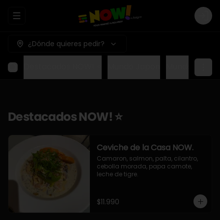
Abrir menu de navegación
Logi
¿Dónde quieres pedir?
Destacados NOW! ⭐
Mundo Japon
Mundo Méxic
Destacados NOW! ⭐
Ceviche de la Casa NOW.
Camaron, salmon, palta, cilantro, 
cebolla morada, papa camote, 
leche de tigre.
$11.990