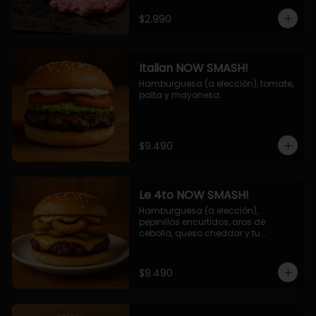
$2.990
Italian NOW SMASH!
Hamburguesa (a elección), tomate, 
palta y mayonesa.
$9.490
Le 4to NOW SMASH!
Hamburguesa (a elección), 
pepinillos encurtidos, aros de 
cebolla, queso cheddar y tu 
deliciosa salsa NOW!
$9.490