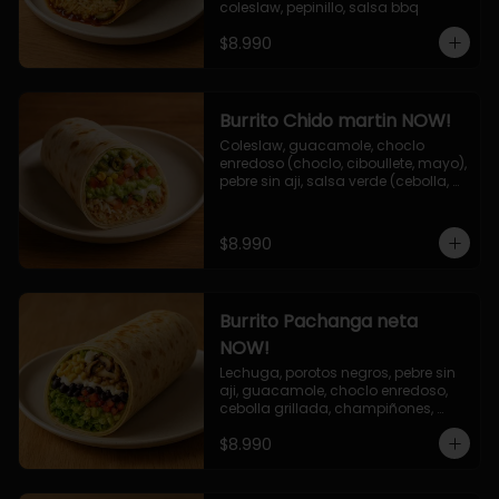
coleslaw, pepinillo, salsa bbq
$8.990
Burrito Chido martin NOW!
Coleslaw, guacamole, choclo 
enredoso (choclo, ciboullete, mayo), 
pebre sin aji, salsa verde (cebolla, 
cilantro, limon), jalapeño, queso 
mozzarella, salsa tari.
$8.990
Burrito Pachanga neta
NOW!
Lechuga, porotos negros, pebre sin 
aji, guacamole, choclo enredoso, 
cebolla grillada, champiñones, 
salsa mayo ajo.
$8.990