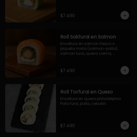
$7.490
Roll Sakfurai en Salmon
Envoltura en salmon fresco o 
plqueta mixta (salmon-palta), 
salmon furai, queso crema, 
cebollin.
$7.490
Roll Torfurai en Queso
Envoltura en queso philadelphia. 
Pollo furai, palta, cebollin.
$7.490