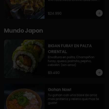
10 Cortes envueltos en queso 
crema, relleno de pollo apanado y 
palta, cubierto con topping de 
$24.990
chimichurri de la casa flambeado.

10 Cortes rellenos de camaron 
apanado, palta, queso crema, 
bañado en deliciosa salsa tari, 
Mundo Japon
flambeada con toques de teriyaki y 
topping de furikake de salmón.
BIGAN FURAY EN PALTA
ORIENTAL.
Envoltura en palta, Champiñon 
furay, queso, palmito, pepino, 
cebollin. (sin arroz)
$9.490
Gohan Now!
Tu gohan con una base de arroz 
mas proteina y relleno que mas te 
guste!