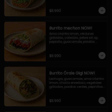
cebolla grillada, queso mozzarella, 
salsa tari.
$8.990
Burrito mechon NOW!
Arroz cilantro limon, verduras 
grilladas, coleslaw, pebre sin aji, 
pepinillo, guacamole, porotos 
negros, mayo ajo.
$8.990
Burrito Órale Gigi NOW!
Lechuga, guacamole, arroz cilantro 
limon, choclo enredoso, vegetales 
grillados, porotos verdes, pepinillos 
encurtidos, salsa de cilantro.
$8.990