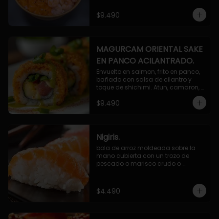
$9.490
MAGURCAM ORIENTAL SAKE
EN PANCO ACILANTRADO.
Envuelto en salmon, frito en panco, 
bañado con salsa de cilantro y 
toque de shichimi. Atun, camaron, 
queso, cebollin.
$9.490
Nigiris.
bola de arroz moldeada sobre la 
mano cubierta con un trozo de 
pescado o marisco crudo o 
cocido.

3 unidades.
$4.490