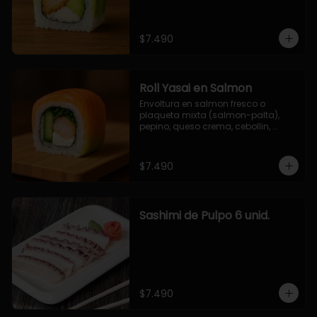
$7.490
Roll Yasai en Salmon
Envoltura en salmon fresco o 
plaqueta mixta (salmon-palta), 
pepino, queso crema, cebollin, 
palta.
$7.490
Sashimi de Pulpo 6 unid.
$7.490