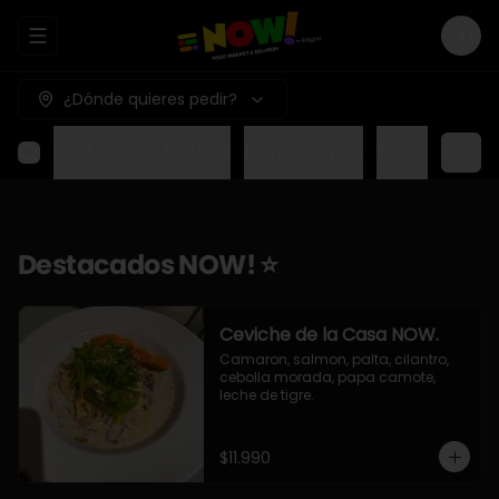
Abrir menu de navegación
Logi
¿Dónde quieres pedir?
Destacados NOW! ⭐
Mundo Japon
Mundo Méxic
Destacados NOW! ⭐
Ceviche de la Casa NOW.
Camaron, salmon, palta, cilantro, 
cebolla morada, papa camote, 
leche de tigre.
$11.990