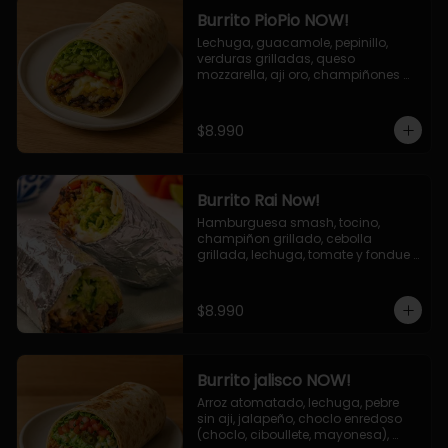
Burrito PioPio NOW!
Lechuga, guacamole, pepinillo, 
verduras grilladas, queso 
mozzarella, aji oro, champiñones 
grillados, salsa now.
$8.990
Burrito Rai Now!
Hamburguesa smash, tocino, 
champiñon grillado, cebolla 
grillada, lechuga, tomate y fondue 
de queso (mozarella y cheddar) y 
la deliciosa salsa now.
$8.990
Burrito jalisco NOW!
Arroz atomatado, lechuga, pebre 
sin aji, jalapeño, choclo enredoso 
(choclo, ciboullete, mayonesa), 