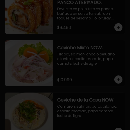
PANCO ATERIYADO.
Envuelto en pollo, frito en panco, 
bañado en salsa teriyaki, con 
toques de sesamo. Pollo furay, 
queso, champiñon furay, cebollin.
$9.490
Ceviche Mixto NOW.
Tilapia, salmon, choclo peruano, 
cilantro, cebolla morada, papa 
camote, leche de tigre.
$10.990
Ceviche de la Casa NOW.
Camaron, salmon, palta, cilantro, 
cebolla morada, papa camote, 
leche de tigre.