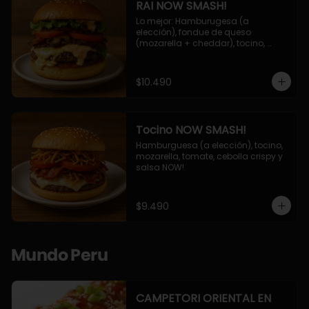
RAI NOW SMASH!
Lo mejor: Hamburugesa (a 
elección), fondue de queso 
(mozarella + cheddar), tocino, 
champiñon grillado, tomate, 
lechuga, cebolla grillada y salsa 
NOW!
$10.490
Tocino NOW SMASH!
Hamburguesa (a elección), tocino, 
mozarella, tomate, cebolla crispy y 
salsa NOW!
$9.490
Mundo Peru
CAMPETORI ORIENTAL EN