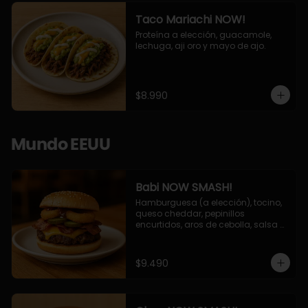
Taco Mariachi NOW!
Proteína a elección, guacamole, 
lechuga, aji oro y mayo de ajo.
$8.990
Mundo EEUU
Babi NOW SMASH!
Hamburguesa (a elección), tocino, 
queso cheddar, pepinillos 
encurtidos, aros de cebolla, salsa 
barbecue.
$9.490