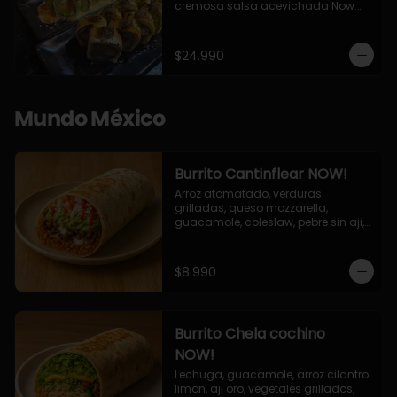
cremosa salsa acevichada Now.

10 Cortes envueltos en queso 
crema, relleno de pollo apanado y 
palta, cubierto con topping de 
$24.990
chimichurri de la casa flambeado.

10 Cortes rellenos de camaron 
apanado, palta, queso crema, 
bañado en deliciosa salsa tari, 
Mundo México
flambeada con toques de teriyaki y 
topping de furikake de salmón.
Burrito Cantinflear NOW!
Arroz atomatado, verduras 
grilladas, queso mozzarella, 
guacamole, coleslaw, pebre sin aji, 
salsa siracha (picante)
$8.990
Burrito Chela cochino
NOW!
Lechuga, guacamole, arroz cilantro 
limon, aji oro, vegetales grillados, 