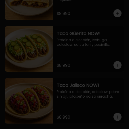
$8.990
Taco Güerito NOW!
Proteína a elección, lechuga, 
coleslaw, salsa tari y pepinillo.
$8.990
Taco Jalisco NOW!
Proteína a elección, coleslaw, pebre 
sin ají, jalapeño, salsa sriracha.
$8.990