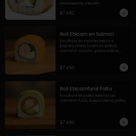
philadelphia, cebollin.
$7.490
Roll Ebicam en Salmon
Envoltura en salmon fresco o 
plqueta mixta (salmon-palta), 
camaron cocido, queso crema, 
cebollin.
$7.490
Roll Ebicamfurai Palta
Envoltura en palta, relleno con 
camaron furai, queso crema, palta.
$7.490