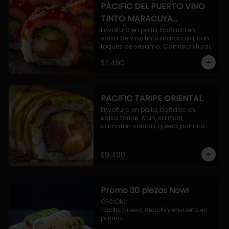
PACIFIC DEL PUERTO VINO
TINTO MARACUYA
ORIENTAL.
Envoltura en palta, bañado en 
salsa de vino tinto maracuya, con 
toques de sesamo. Camaron furai, 
salmon, queso, pepino.
$11.490
PACIFIC TARIPE ORIENTAL.
Envoltura en palta, bañado en 
salsa taripe. Atun, salmon, 
camaron cocido, queso, palmito.
$9.490
Promo 30 piezas Now!
OPCION1: 

-pollo, queso, cebollin, envuelto en 
panco.

-camaron, palta, envuelto en 