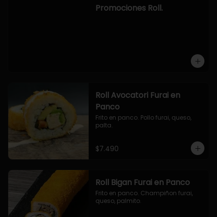
-hosomaki de camaron palta.

Promociones Roll.
OPCION2:

- pollo, queso, cebollin, envuelto en 
panco.

- camaron, queso, cebollin, 
envuelto en panco.

- palmito, pepino, queso, envuelto 
en ciboulette.

- salmon, queso, palta, envuelto en 
queso.

-hosomaki de camaron palta.
Roll Avocatori Furai en
Panco
Frito en panco. Pollo furai, queso, 
palta.
$7.490
Roll Bigan Furai en Panco
Frito en panco. Champiñon furai, 
queso, palmito.