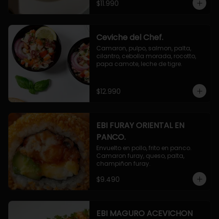
$11.990
Ceviche del Chef.
Camaron, pulpo, salmon, palta, 
cilantro, cebolla morada, rocotto, 
papa camote, leche de tigre.
$12.990
EBI FURAY ORIENTAL EN
PANCO.
Envuelto en pollo, frito en panco. 
Camaron furay, queso, palta, 
champiñon furay.
$9.490
EBI MAGURO ACEVICHON