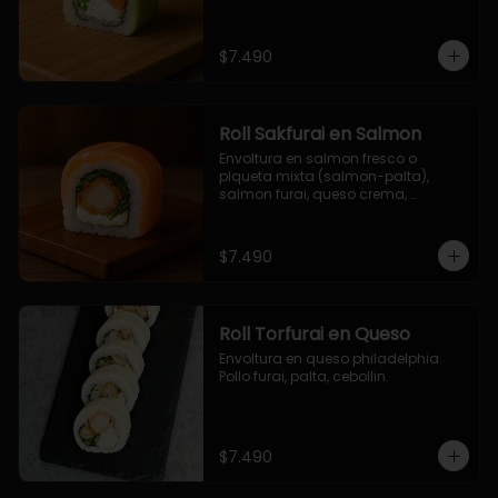
$7.490
Roll Sakfurai en Salmon
Envoltura en salmon fresco o 
plqueta mixta (salmon-palta), 
salmon furai, queso crema, 
cebollin.
$7.490
Roll Torfurai en Queso
Envoltura en queso philadelphia. 
Pollo furai, palta, cebollin.
$7.490