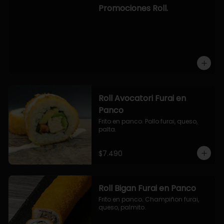
-hosomaki de camaron palta.

Promociones Roll.
OPCION2:

- pollo, queso, cebollin, envuelto en 
panco.

- camaron, queso, cebollin, 
envuelto en panco.

- palmito, pepino, queso, envuelto 
en ciboulette.

- salmon, queso, palta, envuelto en 
queso.

-hosomaki de camaron palta.
Roll Avocatori Furai en
Panco
Frito en panco. Pollo furai, queso, 
palta.
$7.490
Roll Bigan Furai en Panco
Frito en panco. Champiñon furai, 
queso, palmito.