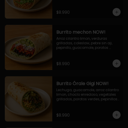
cebolla grillada, queso mozzarella, 
salsa tari.
$8.990
Burrito mechon NOW!
Arroz cilantro limon, verduras 
grilladas, coleslaw, pebre sin aji, 
pepinillo, guacamole, porotos 
negros, mayo ajo.
$8.990
Burrito Órale Gigi NOW!
Lechuga, guacamole, arroz cilantro 
limon, choclo enredoso, vegetales 
grillados, porotos verdes, pepinillos 
encurtidos, salsa de cilantro.
$8.990