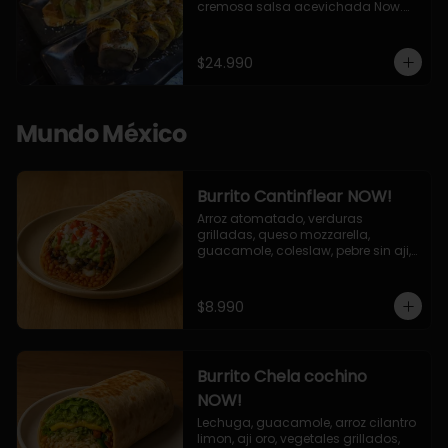
cremosa salsa acevichada Now.

10 Cortes envueltos en queso 
crema, relleno de pollo apanado y 
palta, cubierto con topping de 
$24.990
chimichurri de la casa flambeado.

10 Cortes rellenos de camaron 
apanado, palta, queso crema, 
bañado en deliciosa salsa tari, 
Mundo México
flambeada con toques de teriyaki y 
topping de furikake de salmón.
Burrito Cantinflear NOW!
Arroz atomatado, verduras 
grilladas, queso mozzarella, 
guacamole, coleslaw, pebre sin aji, 
salsa siracha (picante)
$8.990
Burrito Chela cochino
NOW!
Lechuga, guacamole, arroz cilantro 
limon, aji oro, vegetales grillados, 