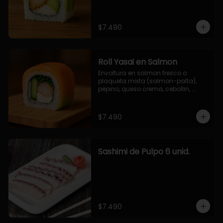
$7.490
Roll Yasai en Salmon
Envoltura en salmon fresco o 
plaqueta mixta (salmon-palta), 
pepino, queso crema, cebollin, 
palta.
$7.490
Sashimi de Pulpo 6 unid.
$7.490