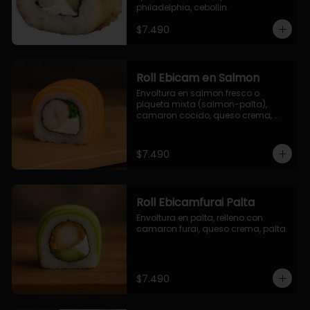
philadelphia, cebollin.
$7.490
Roll Ebicam en Salmon
Envoltura en salmon fresco o 
plqueta mixta (salmon-palta), 
camaron cocido, queso crema, 
cebollin.
$7.490
Roll Ebicamfurai Palta
Envoltura en palta, relleno con 
camaron furai, queso crema, palta.
$7.490