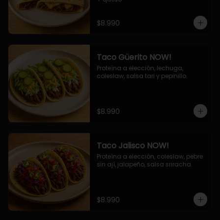
$8.990
Taco Güerito NOW!
Proteína a elección, lechuga, 
coleslaw, salsa tari y pepinillo.
$8.990
Taco Jalisco NOW!
Proteína a elección, coleslaw, pebre 
sin ají, jalapeño, salsa sriracha.
$8.990