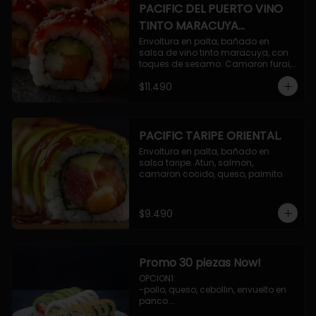
PACIFIC DEL PUERTO VINO
TINTO MARACUYA
ORIENTAL.
Envoltura en palta, bañado en 
salsa de vino tinto maracuya, con 
toques de sesamo. Camaron furai, 
salmon, queso, pepino.
$11.490
PACIFIC TARIPE ORIENTAL.
Envoltura en palta, bañado en 
salsa taripe. Atun, salmon, 
camaron cocido, queso, palmito.
$9.490
Promo 30 piezas Now!
OPCION1: 

-pollo, queso, cebollin, envuelto en 
panco.

-camaron, palta, envuelto en 