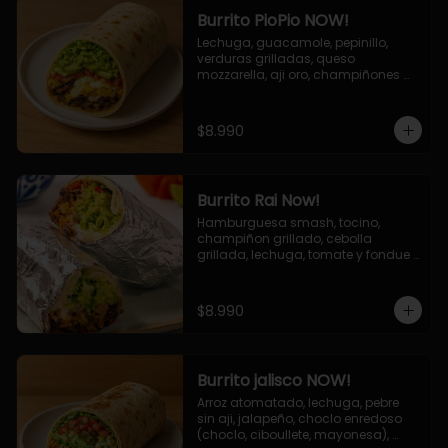
Burrito PioPio NOW!
Lechuga, guacamole, pepinillo, 
verduras grilladas, queso 
mozzarella, aji oro, champiñones 
grillados, salsa now.
$8.990
Burrito Rai Now!
Hamburguesa smash, tocino, 
champiñon grillado, cebolla 
grillada, lechuga, tomate y fondue 
de queso (mozarella y cheddar) y 
la deliciosa salsa now.
$8.990
Burrito jalisco NOW!
Arroz atomatado, lechuga, pebre 
sin aji, jalapeño, choclo enredoso 
(choclo, ciboullete, mayonesa), 