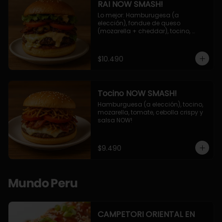
RAI NOW SMASH!
Lo mejor: Hamburugesa (a 
elección), fondue de queso 
(mozarella + cheddar), tocino, 
champiñon grillado, tomate, 
lechuga, cebolla grillada y salsa 
NOW!
$10.490
Tocino NOW SMASH!
Hamburguesa (a elección), tocino, 
mozarella, tomate, cebolla crispy y 
salsa NOW!
$9.490
Mundo Peru
CAMPETORI ORIENTAL EN