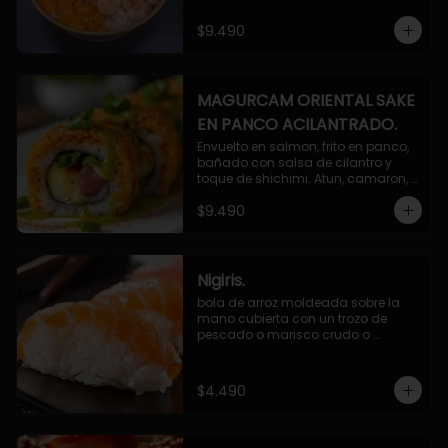
$9.490
MAGURCAM ORIENTAL SAKE
EN PANCO ACILANTRADO.
Envuelto en salmon, frito en panco, 
bañado con salsa de cilantro y 
toque de shichimi. Atun, camaron, 
queso, cebollin.
$9.490
Nigiris.
bola de arroz moldeada sobre la 
mano cubierta con un trozo de 
pescado o marisco crudo o 
cocido.

3 unidades.
$4.490