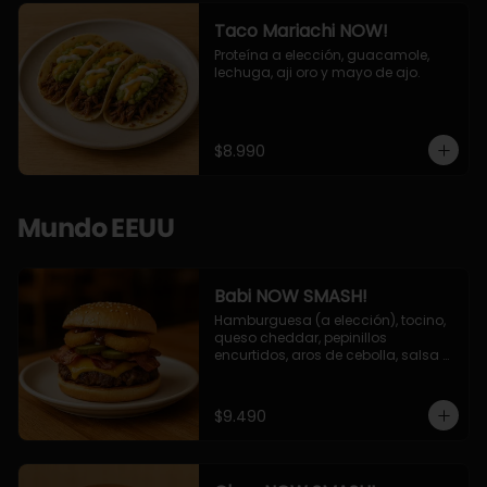
Taco Mariachi NOW!
Proteína a elección, guacamole, 
lechuga, aji oro y mayo de ajo.
$8.990
Mundo EEUU
Babi NOW SMASH!
Hamburguesa (a elección), tocino, 
queso cheddar, pepinillos 
encurtidos, aros de cebolla, salsa 
barbecue.
$9.490