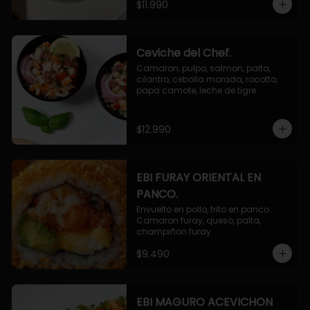
$11.990
Ceviche del Chef.
Camaron, pulpo, salmon, palta, 
cilantro, cebolla morada, rocotto, 
papa camote, leche de tigre.
$12.990
EBI FURAY ORIENTAL EN
PANCO.
Envuelto en pollo, frito en panco. 
Camaron furay, queso, palta, 
champiñon furay.
$9.490
EBI MAGURO ACEVICHON