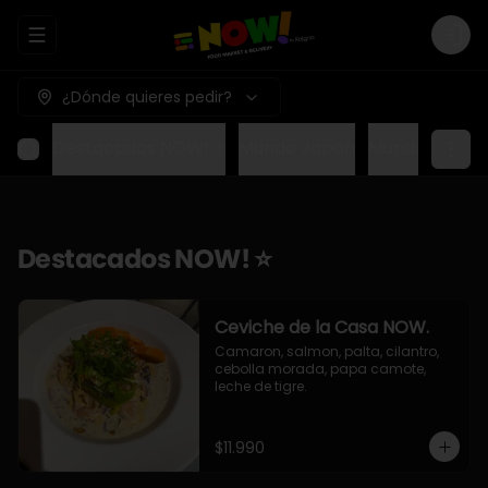
Abrir menu de navegación
Logi
¿Dónde quieres pedir?
Destacados NOW! ⭐
Mundo Japon
Mundo Méxic
Destacados NOW! ⭐
Ceviche de la Casa NOW.
Camaron, salmon, palta, cilantro, 
cebolla morada, papa camote, 
leche de tigre.
$11.990