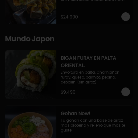
10 Cortes envueltos en queso 
crema, relleno de pollo apanado y 
palta, cubierto con topping de 
$24.990
chimichurri de la casa flambeado.

10 Cortes rellenos de camaron 
apanado, palta, queso crema, 
bañado en deliciosa salsa tari, 
Mundo Japon
flambeada con toques de teriyaki y 
topping de furikake de salmón.
BIGAN FURAY EN PALTA
ORIENTAL.
Envoltura en palta, Champiñon 
furay, queso, palmito, pepino, 
cebollin. (sin arroz)
$9.490
Gohan Now!
Tu gohan con una base de arroz 
mas proteina y relleno que mas te 
guste!