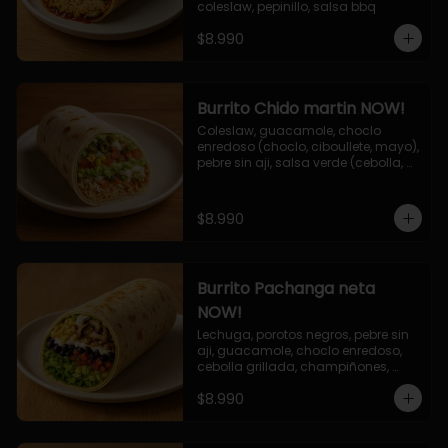
coleslaw, pepinillo, salsa bbq
$8.990
Burrito Chido martin NOW!
Coleslaw, guacamole, choclo 
enredoso (choclo, ciboullete, mayo), 
pebre sin aji, salsa verde (cebolla, 
cilantro, limon), jalapeño, queso 
mozzarella, salsa tari.
$8.990
Burrito Pachanga neta
NOW!
Lechuga, porotos negros, pebre sin 
aji, guacamole, choclo enredoso, 
cebolla grillada, champiñones, 
salsa mayo ajo.
$8.990