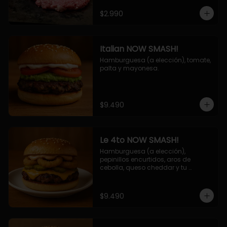
$2.990
Italian NOW SMASH!
Hamburguesa (a elección), tomate, 
palta y mayonesa.
$9.490
Le 4to NOW SMASH!
Hamburguesa (a elección), 
pepinillos encurtidos, aros de 
cebolla, queso cheddar y tu 
deliciosa salsa NOW!
$9.490