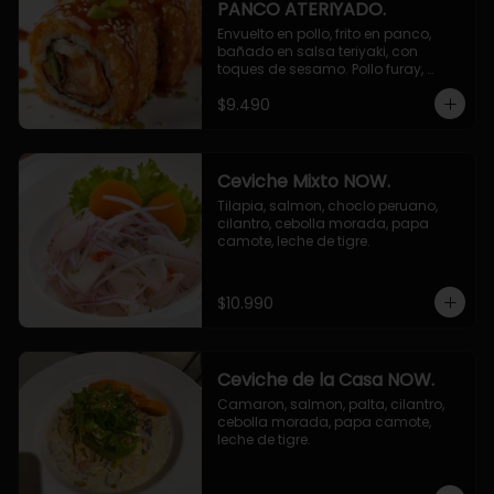
PANCO ATERIYADO.
Envuelto en pollo, frito en panco, 
bañado en salsa teriyaki, con 
toques de sesamo. Pollo furay, 
queso, champiñon furay, cebollin.
$9.490
Ceviche Mixto NOW.
Tilapia, salmon, choclo peruano, 
cilantro, cebolla morada, papa 
camote, leche de tigre.
$10.990
Ceviche de la Casa NOW.
Camaron, salmon, palta, cilantro, 
cebolla morada, papa camote, 
leche de tigre.