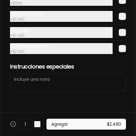
PANCO.
+
$990
Envuelto en pollo, frito en panco. 
Queso Cheddar
Camaron furay, queso, palta, 
+
$1.490
champiñon furay.
Mayo ajo
$9.490
+
$1.490
Sriracha (picante)
EBI MAGURO ACEVICHON
+
$1.490
EN PANCO.
Frito en panco, cubierto con atun 
Instrucciones especiales
fresco, salsa acevichada y toques 
de sachimi. Camaron cocido, 
queso, palmito.
$11.490
EBI SAKE FURAY
ACEVICHADO.
Envuelto en palta, cubierto con 
Agregar
$2.490
salmon fresco, salsa acevichada y 
toques de shichimi. Camaron furay, 
queso, cebollin.