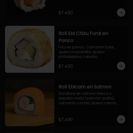
$7.490
Roll Ebi Chizu Furai en
Panco
Frito en panco. Camaron furai, 
queso mozzarella, queso 
philadelphia, cebollin.
$7.490
Roll Ebicam en Salmon
Envoltura en salmon fresco o 
plqueta mixta (salmon-palta), 
camaron cocido, queso crema, 
cebollin.
$7.490