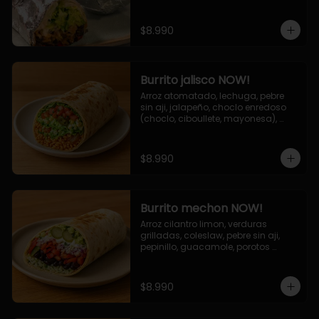
de queso (mozarella y cheddar) y 
la deliciosa salsa now.
$8.990
Burrito jalisco NOW!
Arroz atomatado, lechuga, pebre 
sin aji, jalapeño, choclo enredoso 
(choclo, ciboullete, mayonesa), 
cebolla grillada, queso mozzarella, 
salsa tari.
$8.990
Burrito mechon NOW!
Arroz cilantro limon, verduras 
grilladas, coleslaw, pebre sin aji, 
pepinillo, guacamole, porotos 
negros, mayo ajo.
$8.990