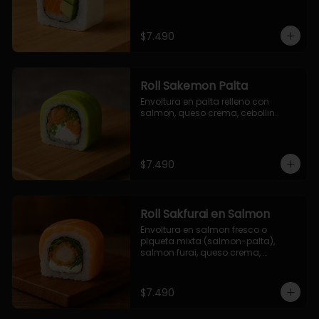
$7.490
Roll Sakemon Palta
Envoltura en palta relleno con 
salmon, queso crema, cebollin.
$7.490
Roll Sakfurai en Salmon
Envoltura en salmon fresco o 
plqueta mixta (salmon-palta), 
salmon furai, queso crema, 
cebollin.
$7.490