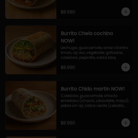
$8.990
Burrito Chela cochino
NOW!
Lechuga, guacamole, arroz cilantro 
limon, aji oro, vegetales grillados, 
coleslaw, pepinillo, salsa bbq
$8.990
Burrito Chido martin NOW!
Coleslaw, guacamole, choclo 
enredoso (choclo, ciboullete, mayo), 
pebre sin aji, salsa verde (cebolla, 
cilantro, limon), jalapeño, queso 
mozzarella, salsa tari.
$8.990