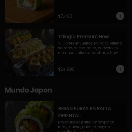
$7.490
Trilogía Premium Now
10 Cortes envueltos en palta, relleno 
salmón, queso, palta, cubierto en 
cremosa salsa acevichada Now.

10 Cortes envueltos en queso 
crema, relleno de pollo apanado y 
palta, cubierto con topping de 
$24.990
chimichurri de la casa flambeado.

10 Cortes rellenos de camaron 
apanado, palta, queso crema, 
bañado en deliciosa salsa tari, 
Mundo Japon
flambeada con toques de teriyaki y 
topping de furikake de salmón.
BIGAN FURAY EN PALTA
ORIENTAL.
Envoltura en palta, Champiñon 
furay, queso, palmito, pepino, 
cebollin. (sin arroz)