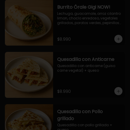
Burrito Órale Gigi NOW!
Lechuga, guacamole, arroz cilantro 
limon, choclo enredoso, vegetales 
grillados, porotos verdes, pepinillos 
encurtidos, salsa de cilantro.
$8.990
Quesadilla con Anticarne
Quesadilla con anticarne (guiso 
carne vegetal) + queso
$8.990
Quesadilla con Pollo
grillado
Quesadilla con pollo grillado + 
queso.