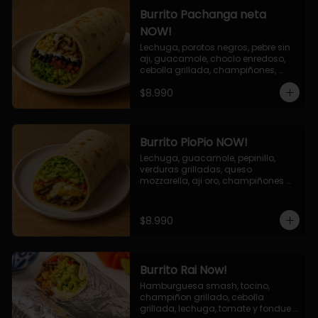
Burrito Pachanga neta
NOW!
Lechuga, porotos negros, pebre sin 
aji, guacamole, choclo enredoso, 
cebolla grillada, champiñones, 
salsa mayo ajo.
$8.990
Burrito PioPio NOW!
Lechuga, guacamole, pepinillo, 
verduras grilladas, queso 
mozzarella, aji oro, champiñones 
grillados, salsa now.
$8.990
Burrito Rai Now!
Hamburguesa smash, tocino, 
champiñon grillado, cebolla 
grillada, lechuga, tomate y fondue 