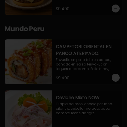
$9.490
Mundo Peru
CAMPETORI ORIENTAL EN
PANCO ATERIYADO.
Envuelto en pollo, frito en panco, 
bañado en salsa teriyaki, con 
toques de sesamo. Pollo furay, 
queso, champiñon furay, cebollin.
$9.490
Ceviche Mixto NOW.
Tilapia, salmon, choclo peruano, 
cilantro, cebolla morada, papa 
camote, leche de tigre.