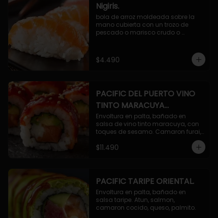
Nigiris.
bola de arroz moldeada sobre la 
mano cubierta con un trozo de 
pescado o marisco crudo o 
cocido.

3 unidades.
$4.490
PACIFIC DEL PUERTO VINO
TINTO MARACUYA
ORIENTAL.
Envoltura en palta, bañado en 
salsa de vino tinto maracuya, con 
toques de sesamo. Camaron furai, 
salmon, queso, pepino.
$11.490
PACIFIC TARIPE ORIENTAL.
Envoltura en palta, bañado en 
salsa taripe. Atun, salmon, 
camaron cocido, queso, palmito.