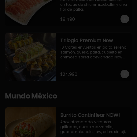
un toque de shichimi,cebollin y una 
flor de palta.
$9.490
Trilogía Premium Now
10 Cortes envueltos en palta, relleno 
salmón, queso, palta, cubierto en 
cremosa salsa acevichada Now.

10 Cortes envueltos en queso 
crema, relleno de pollo apanado y 
palta, cubierto con topping de 
$24.990
chimichurri de la casa flambeado.

10 Cortes rellenos de camaron 
apanado, palta, queso crema, 
bañado en deliciosa salsa tari, 
Mundo México
flambeada con toques de teriyaki y 
topping de furikake de salmón.
Burrito Cantinflear NOW!
Arroz atomatado, verduras 
grilladas, queso mozzarella, 
guacamole, coleslaw, pebre sin aji, 
salsa siracha (picante)