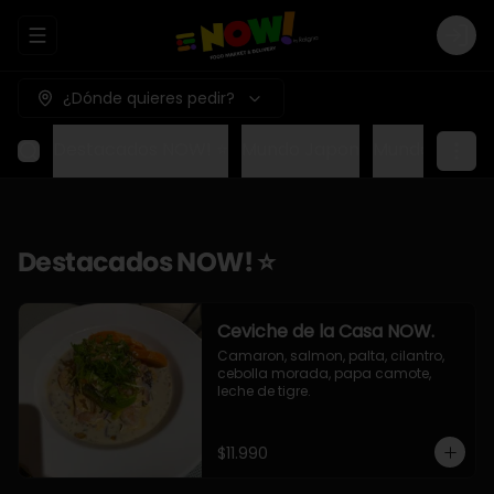
Abrir menu de navegación
Logi
¿Dónde quieres pedir?
Destacados NOW! ⭐
Mundo Japon
Mundo Méxic
Destacados NOW! ⭐
Ceviche de la Casa NOW.
Camaron, salmon, palta, cilantro, 
cebolla morada, papa camote, 
leche de tigre.
$11.990