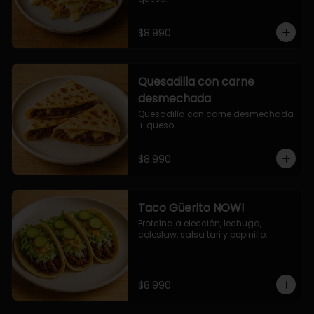
$8.990
Quesadilla con carne
desmechada
Quesadilla con carne desmechada 
+ queso
$8.990
Taco Güerito NOW!
Proteína a elección, lechuga, 
coleslaw, salsa tari y pepinillo.
$8.990