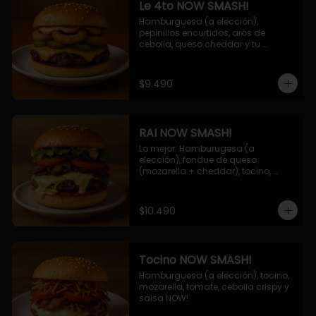
Le 4to NOW SMASH!
Hamburguesa (a elección), 
pepinillos encurtidos, aros de 
cebolla, queso cheddar y tu 
deliciosa salsa NOW!
$9.490
RAI NOW SMASH!
Lo mejor: Hamburugesa (a 
elección), fondue de queso 
(mozarella + cheddar), tocino, 
champiñon grillado, tomate, 
lechuga, cebolla grillada y salsa 
NOW!
$10.490
Tocino NOW SMASH!
Hamburguesa (a elección), tocino, 
mozarella, tomate, cebolla crispy y 
salsa NOW!