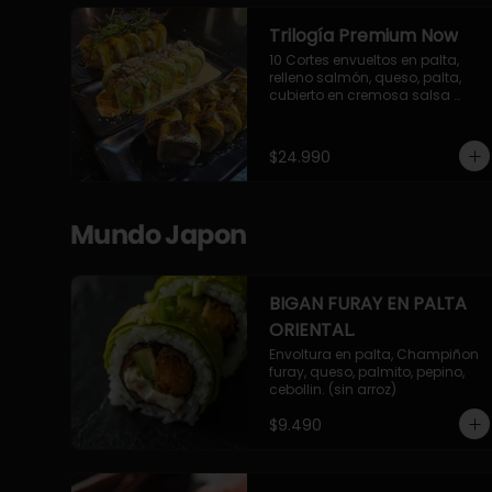
Trilogía Premium Now
10 Cortes envueltos en palta, 
relleno salmón, queso, palta, 
cubierto en cremosa salsa 
acevichada Now.

10 Cortes envueltos en queso 
crema, relleno de pollo 
$24.990
apanado y palta, cubierto con 
topping de chimichurri de la 
casa flambeado.

10 Cortes rellenos de camaron 
Mundo Japon
apanado, palta, queso crema, 
bañado en deliciosa salsa tari, 
flambeada con toques de 
teriyaki y topping de furikake de 
BIGAN FURAY EN PALTA
salmón.
ORIENTAL.
Envoltura en palta, Champiñon 
furay, queso, palmito, pepino, 
cebollin. (sin arroz)
$9.490