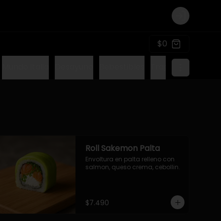
Login
$0
Mundo Italia
Desayuno
Bebestibles
Tragos sin alcohol
Roll Sakemon Palta
Envoltura en palta relleno con 
salmon, queso crema, cebollin.
$7.490