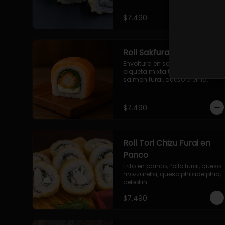
$7.490
Roll Sakfurai en Salmon
Envoltura en salmon fresco o 
plqueta mixta (salmon-palta), 
salmon furai, queso crema, 
cebollin.
$7.490
Roll Tori Chizu Furai en
Panco
Frito en panco, Pollo furai, queso 
mozzarella, queso philadelphia, 
cebollin.
$7.490