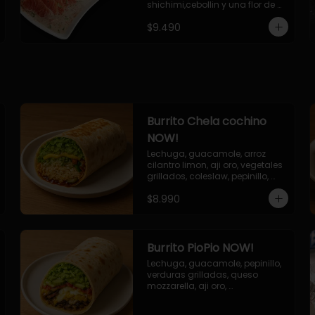
shichimi,cebollin y una flor de 
palta.
$9.490
Burrito Chela cochino
NOW!
Lechuga, guacamole, arroz 
cilantro limon, aji oro, vegetales 
grillados, coleslaw, pepinillo, 
salsa bbq
$8.990
Burrito PioPio NOW!
Lechuga, guacamole, pepinillo, 
verduras grilladas, queso 
mozzarella, aji oro, 
champiñones grillados, salsa 
now.