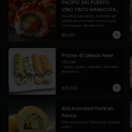
PACIFIC DEL PUERTO
VINO TINTO MARACUYA
ORIENTAL.
Envoltura en palta, bañado en 
salsa de vino tinto maracuya, 
con toques de sesamo. 
Camaron furai, salmon, queso, 
$11.490
pepino.
Promo 40 piezas Now!
OPCION1: 

- pollo, queso, cebollin, envuelto 
en panco.

- camaron, queso, cebollin, 
envuelto en panco.

- palmito, pepino, queso, 
$25.900
envuelto en palta.

- salmon, queso, palta, envuelto 
en ciboulette.

OPCION2:

Roll Avocatori Furai en
- pollo, queso, cebollin, envuelto 
en panco.

Panco
- camaron, queso, cebollin, 
Frito en panco. Pollo furai, queso, 
envuelto en palta.

palta.
- palmito, pepino, queso, 