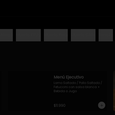
México
Mundo EEUU
Mundo Peru
Mundo Chile
Snacks
Menú Ejecutivo
Lomo Saltado / Pollo Saltado / 
Fetuccini con salsa blanca + 
Bebida o Jugo
$11.990