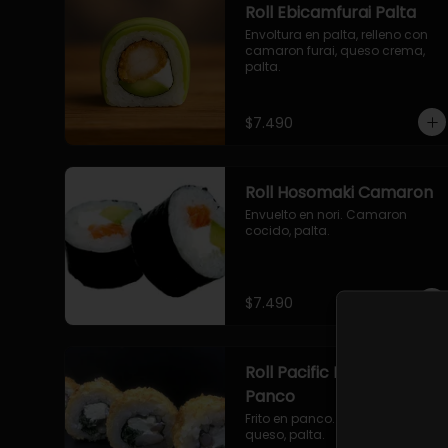
Roll Ebicamfurai Palta
Envoltura en palta, relleno con 
camaron furai, queso crema, 
palta.
$7.490
Roll Hosomaki Camaron
Envuelto en nori. Camaron 
cocido, palta.
$7.490
Roll Pacific Furai en
Panco
Frito en panco. Camaron furai, 
queso, palta.