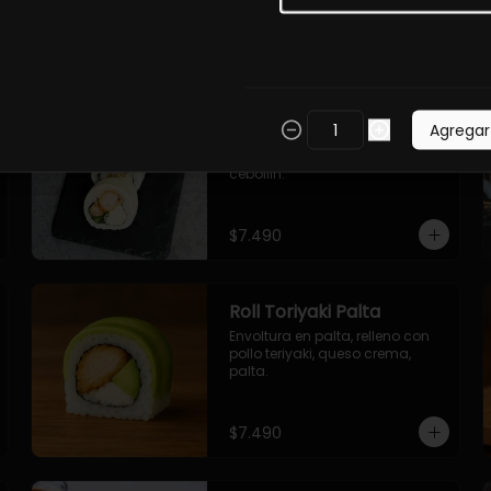
$7.490
Roll Torfurai en Queso
Agregar
Envoltura en queso 
philadelphia. Pollo furai, palta, 
cebollin.
$7.490
Roll Toriyaki Palta
Envoltura en palta, relleno con 
pollo teriyaki, queso crema, 
palta.
$7.490