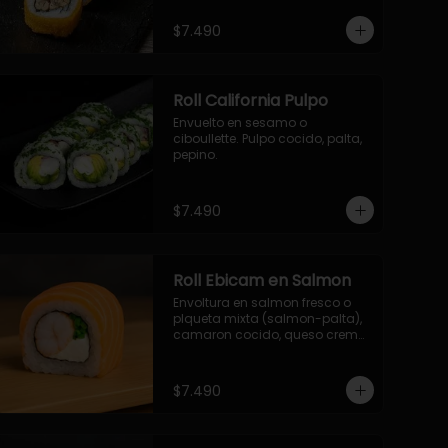
- palmito, pepino, queso, 
envuelto en ciboulette.

$7.490
- salmon, queso, palta, envuelto 
en queso.

-hosomaki de camaron palta.
Roll California Pulpo
Envuelto en sesamo o 
ciboullette. Pulpo cocido, palta, 
pepino.
$7.490
Roll Ebicam en Salmon
Envoltura en salmon fresco o 
plqueta mixta (salmon-palta), 
camaron cocido, queso crema, 
cebollin.
$7.490