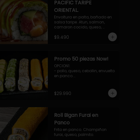
PACIFIC TARIPE
ORIENTAL.
Envoltura en palta, bañado en 
salsa taripe. Atun, salmon, 
camaron cocido, queso, 
palmito.
$9.490
Promo 50 piezas Now!
OPCION1: 

- pollo, queso, cebollin, envuelto 
en panco.

- camaron, queso, cebollin, 
envuelto en queso.

- palmito, pepino, queso, 
$29.990
envuelto en palta.

- salmon, queso, palta, envuelto 
en ciboulette.

-hosomaki de camaron palta.

Roll Bigan Furai en
OPCION2:

- pollo, queso, cebollin, envuelto 
Panco
en panco.

Frito en panco. Champiñon 
- camaron, queso, cebollin, 
furai, queso, palmito.
envuelto en panco.
