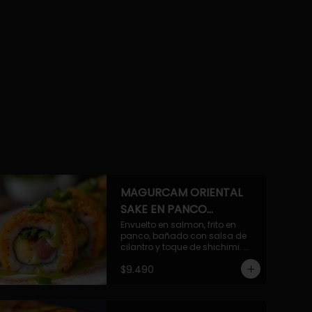
MAGURCAM ORIENTAL
SAKE EN PANCO
ACILANTRADO.
Envuelto en salmon, frito en 
panco, bañado con salsa de 
cilantro y toque de shichimi. 
Atun, camaron, queso, cebollin.
$9.490