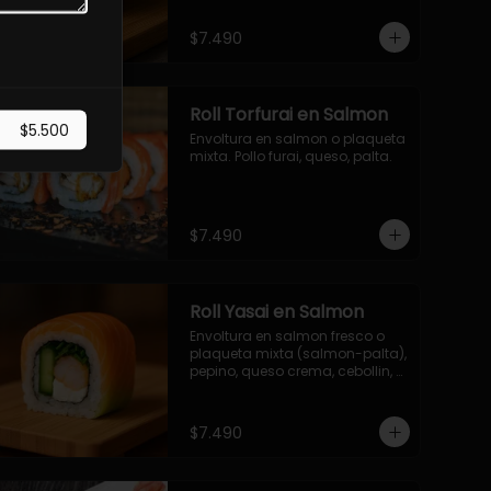
$7.490
Roll Torfurai en Salmon
$5.500
Envoltura en salmon o plaqueta 
mixta. Pollo furai, queso, palta.
$7.490
Roll Yasai en Salmon
Envoltura en salmon fresco o 
plaqueta mixta (salmon-palta), 
pepino, queso crema, cebollin, 
palta.
$7.490