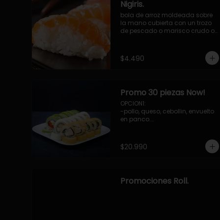
Nigiris.
bola de arroz moldeada sobre 
la mano cubierta con un trozo 
de pescado o marisco crudo o 
cocido.

3 unidades.
$4.490
Promo 30 piezas Now!
OPCION1: 

-pollo, queso, cebollin, envuelto 
en panco.

-camaron, palta, envuelto en 
queso.

-palmito, pepino, queso, 
$20.990
envuelto ciboulette o sesamo.

OPCION2:

-pollo, queso, cebollin, envuelto 
en palta.

Promociones Roll.
-camaron, palta, cebollin, 
envuelto en queso.

-palmito, queso, pepino, 
envuelto en cibulette o sesamo.

OPCION3:
