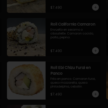
envuelto en ciboulette.

- salmon, queso, palta, envuelto 
$7.490
en queso.
Roll California Camaron
Envuelto en sesamo o 
ciboullette. Camaron cocido, 
palta, pepino.
$7.490
Roll Ebi Chizu Furai en
Panco
Frito en panco. Camaron furai, 
queso mozzarella, queso 
philadelphia, cebollin.
$7.490