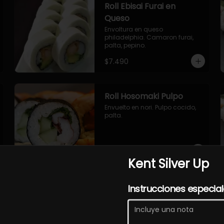
Roll Ebisai Furai en
Queso
Envoltura en queso 
philadelphia. Camaron furai, 
palta, pepino.
$7.490
Roll Hosomaki Pulpo
Envuelto en nori. Pulpo cocido, 
palta.
$7.490
Kent Silver Up
Roll Sakasai en Queso
Instrucciones especia
Envoltura en queso crema, 
relleno de salmón, pepino, palta.