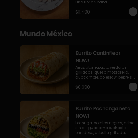
una flor de palta.
$11.490
Mundo México
Burrito Cantinflear
NOW!
Arroz atomatado, verduras 
grilladas, queso mozzarella, 
guacamole, coleslaw, pebre sin 
aji, salsa siracha (picante)
$8.990
Burrito Pachanga neta
NOW!
Lechuga, porotos negros, pebre 
sin aji, guacamole, choclo 
enredoso, cebolla grillada, 
champiñones, salsa mayo ajo.