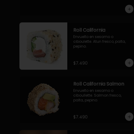
-pollo, queso cebollin, envuelto 
en panco.

-camaron, queso, cebollin, 
envuelto en panco.

-palmito, pepino, queso, 
envuelto en panco.
Roll California
Envuelto en sesamo o 
ciboulette. Atun fresco, palta, 
pepino.
$7.490
Roll California Salmon
Envuelto en sesamo o 
ciboullette. Salmon fresco, 
palta, pepino.
$7.490