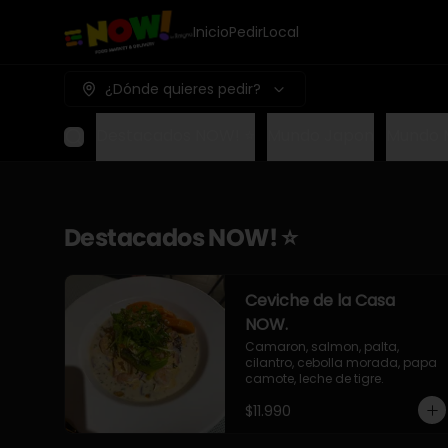
Inicio
Pedir
Local
¿Dónde quieres pedir?
Destacados NOW! ⭐
Mundo Japon
Mundo 
Destacados NOW! ⭐
Ceviche de la Casa
NOW.
Camaron, salmon, palta, 
cilantro, cebolla morada, papa 
camote, leche de tigre.
$11.990