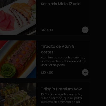
Sashimis Mixto 12 unid.
$12.490
Tiradito de Atun, 9
cortes
Atun fresco con salsa oriental, 
un toque de shichimi,cebollin y 
una flor de palta.
$10.490
Trilogía Premium Now
10 Cortes envueltos en palta, 
relleno salmón, queso, palta, 
cubierto en cremosa salsa 
acevichada Now.
