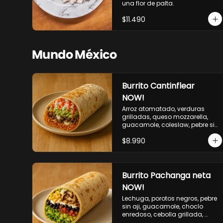
una flor de palta.
$11.490
Mundo México
Burrito Cantinflear
NOW!
Arroz atomatado, verduras 
grilladas, queso mozzarella, 
guacamole, coleslaw, pebre sin 
aji, salsa siracha (picante)
$8.990
Burrito Pachanga neta
NOW!
Lechuga, porotos negros, pebre 
sin aji, guacamole, choclo 
enredoso, cebolla grillada, 
champiñones, salsa mayo ajo.