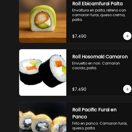
Roll Ebicamfurai Palta
Envoltura en palta, relleno con 
camaron furai, queso crema, 
palta.
$7.490
Roll Hosomaki Camaron
Envuelto en nori. Camaron 
cocido, palta.
$7.490
Roll Pacific Furai en
Panco
Frito en panco. Camaron furai, 
queso, palta.