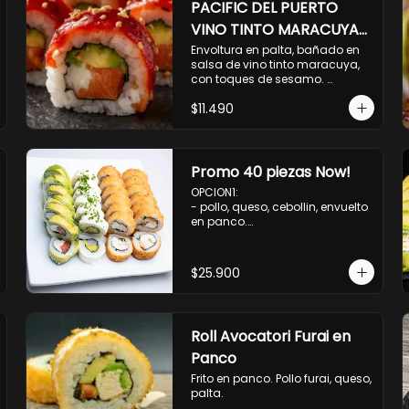
PACIFIC DEL PUERTO
VINO TINTO MARACUYA
ORIENTAL.
Envoltura en palta, bañado en 
salsa de vino tinto maracuya, 
con toques de sesamo. 
Camaron furai, salmon, queso, 
$11.490
pepino.
Promo 40 piezas Now!
OPCION1: 

- pollo, queso, cebollin, envuelto 
en panco.

- camaron, queso, cebollin, 
envuelto en panco.

- palmito, pepino, queso, 
$25.900
envuelto en palta.

- salmon, queso, palta, envuelto 
en ciboulette.

OPCION2:

Roll Avocatori Furai en
- pollo, queso, cebollin, envuelto 
en panco.

Panco
- camaron, queso, cebollin, 
Frito en panco. Pollo furai, queso, 
envuelto en palta.

palta.
- palmito, pepino, queso, 