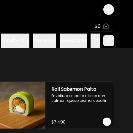
Login
$0
Mundo Italia
Desayuno
Bebestibles
Tragos sin alcohol
Roll Sakemon Palta
Envoltura en palta relleno con 
salmon, queso crema, cebollin.
$7.490