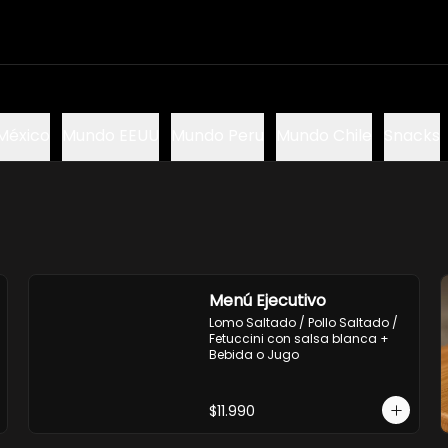
México
Mundo EEUU
Mundo Peru
Mundo Chile
Snacks
Menú Ejecutivo
Lomo Saltado / Pollo Saltado / 
Fetuccini con salsa blanca + 
Bebida o Jugo
$11.990