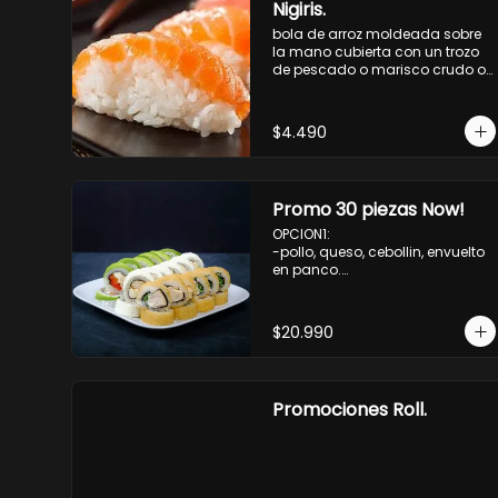
Nigiris.
bola de arroz moldeada sobre 
la mano cubierta con un trozo 
de pescado o marisco crudo o 
cocido.

3 unidades.
$4.490
Promo 30 piezas Now!
OPCION1: 

-pollo, queso, cebollin, envuelto 
en panco.

-camaron, palta, envuelto en 
queso.

-palmito, pepino, queso, 
$20.990
envuelto ciboulette o sesamo.

OPCION2:

-pollo, queso, cebollin, envuelto 
en palta.

Promociones Roll.
-camaron, palta, cebollin, 
envuelto en queso.

-palmito, queso, pepino, 
envuelto en cibulette o sesamo.

OPCION3:
