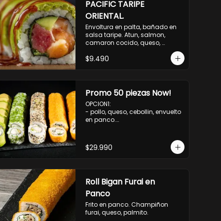
PACIFIC TARIPE
ORIENTAL.
Envoltura en palta, bañado en 
salsa taripe. Atun, salmon, 
camaron cocido, queso, 
palmito.
$9.490
Promo 50 piezas Now!
OPCION1: 

- pollo, queso, cebollin, envuelto 
en panco.

- camaron, queso, cebollin, 
envuelto en queso.

- palmito, pepino, queso, 
$29.990
envuelto en palta.

- salmon, queso, palta, envuelto 
en ciboulette.

-hosomaki de camaron palta.

Roll Bigan Furai en
OPCION2:

- pollo, queso, cebollin, envuelto 
Panco
en panco.

Frito en panco. Champiñon 
- camaron, queso, cebollin, 
furai, queso, palmito.
envuelto en panco.
