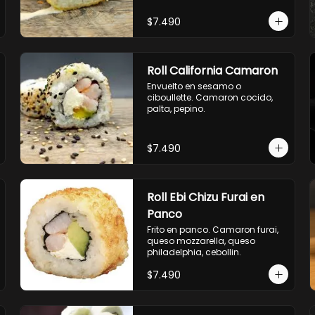
envuelto en ciboulette.

- salmon, queso, palta, envuelto 
$7.490
en queso.
Roll California Camaron
Envuelto en sesamo o 
ciboullette. Camaron cocido, 
palta, pepino.
$7.490
Roll Ebi Chizu Furai en
Panco
Frito en panco. Camaron furai, 
queso mozzarella, queso 
philadelphia, cebollin.
$7.490