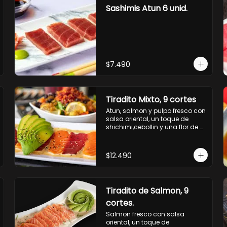
Sashimis Atun 6 unid.
$7.490
Tiradito Mixto, 9 cortes
Atun, salmon y pulpo fresco con 
salsa oriental, un toque de 
shichimi,cebollin y una flor de 
palta.
$12.490
Tiradito de Salmon, 9
cortes.
Salmon fresco con salsa 
oriental, un toque de 