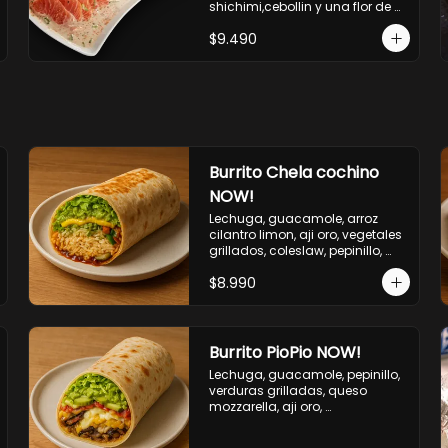
shichimi,cebollin y una flor de 
palta.
$9.490
Burrito Chela cochino
NOW!
Lechuga, guacamole, arroz 
cilantro limon, aji oro, vegetales 
grillados, coleslaw, pepinillo, 
salsa bbq
$8.990
Burrito PioPio NOW!
Lechuga, guacamole, pepinillo, 
verduras grilladas, queso 
mozzarella, aji oro, 
champiñones grillados, salsa 
now.