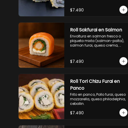
$7.490
Roll Sakfurai en Salmon
Envoltura en salmon fresco o 
plqueta mixta (salmon-palta), 
salmon furai, queso crema, 
cebollin.
$7.490
Roll Tori Chizu Furai en
Panco
Frito en panco, Pollo furai, queso 
mozzarella, queso philadelphia, 
cebollin.
$7.490