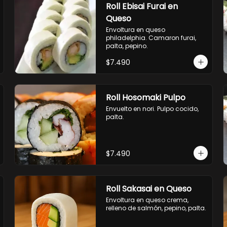
Roll Ebisai Furai en
Queso
Envoltura en queso 
philadelphia. Camaron furai, 
palta, pepino.
$7.490
Roll Hosomaki Pulpo
Envuelto en nori. Pulpo cocido, 
palta.
$7.490
Roll Sakasai en Queso
Envoltura en queso crema, 
relleno de salmón, pepino, palta.