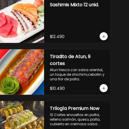
Sashimis Mixto 12 unid.
$12.490
Tiradito de Atun, 9
cortes
Atun fresco con salsa oriental, 
un toque de shichimi,cebollin y 
una flor de palta.
$10.490
Trilogía Premium Now
10 Cortes envueltos en palta, 
relleno salmón, queso, palta, 
cubierto en cremosa salsa 
acevichada Now.
