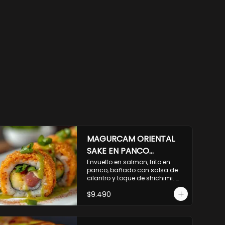
MAGURCAM ORIENTAL
SAKE EN PANCO
ACILANTRADO.
Envuelto en salmon, frito en 
panco, bañado con salsa de 
cilantro y toque de shichimi. 
Atun, camaron, queso, cebollin.
$9.490