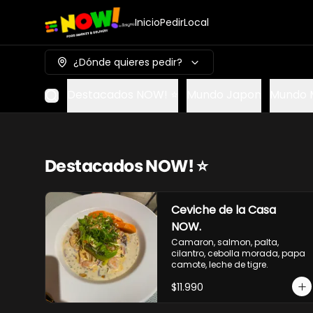
Inicio
Pedir
Local
¿Dónde quieres pedir?
Destacados NOW! ⭐
Mundo Japon
Mundo 
Destacados NOW! ⭐
Ceviche de la Casa
NOW.
Camaron, salmon, palta, 
cilantro, cebolla morada, papa 
camote, leche de tigre.
$11.990