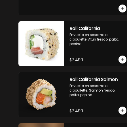
-pollo, queso cebollin, envuelto 
en panco.

-camaron, queso, cebollin, 
envuelto en panco.

-palmito, pepino, queso, 
envuelto en panco.
Roll California
Envuelto en sesamo o 
ciboulette. Atun fresco, palta, 
pepino.
$7.490
Roll California Salmon
Envuelto en sesamo o 
ciboullette. Salmon fresco, 
palta, pepino.
$7.490