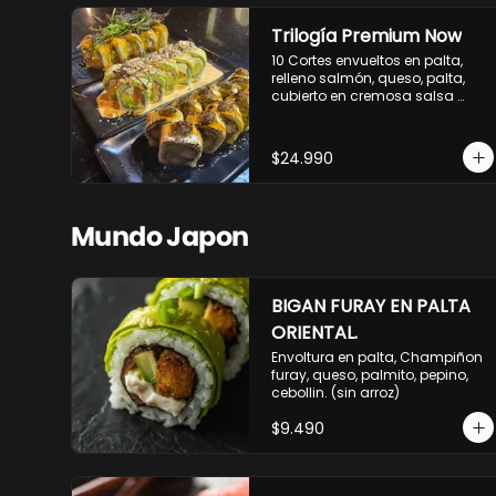
Trilogía Premium Now
10 Cortes envueltos en palta, 
relleno salmón, queso, palta, 
cubierto en cremosa salsa 
acevichada Now.

10 Cortes envueltos en queso 
crema, relleno de pollo 
$24.990
apanado y palta, cubierto con 
topping de chimichurri de la 
casa flambeado.

10 Cortes rellenos de camaron 
Mundo Japon
apanado, palta, queso crema, 
bañado en deliciosa salsa tari, 
flambeada con toques de 
teriyaki y topping de furikake de 
BIGAN FURAY EN PALTA
salmón.
ORIENTAL.
Envoltura en palta, Champiñon 
furay, queso, palmito, pepino, 
cebollin. (sin arroz)
$9.490