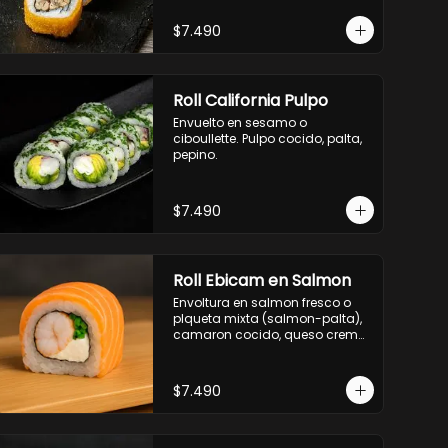
- palmito, pepino, queso, 
envuelto en ciboulette.

$7.490
- salmon, queso, palta, envuelto 
en queso.

-hosomaki de camaron palta.
Roll California Pulpo
Envuelto en sesamo o 
ciboullette. Pulpo cocido, palta, 
pepino.
$7.490
Roll Ebicam en Salmon
Envoltura en salmon fresco o 
plqueta mixta (salmon-palta), 
camaron cocido, queso crema, 
cebollin.
$7.490