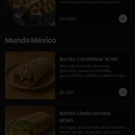
cremosa salsa acevichada Now.

10 Cortes envueltos en queso 
crema, relleno de pollo apanado y 
palta, cubierto con topping de 
$24.990
chimichurri de la casa flambeado.

10 Cortes rellenos de camaron 
apanado, palta, queso crema, 
bañado en deliciosa salsa tari, 
Mundo México
flambeada con toques de teriyaki y 
topping de furikake de salmón.
Burrito Cantinflear NOW!
Arroz atomatado, verduras 
grilladas, queso mozzarella, 
guacamole, coleslaw, pebre sin aji, 
salsa siracha (picante)
$8.990
Burrito Chela cochino
NOW!
Lechuga, guacamole, arroz cilantro 
limon, aji oro, vegetales grillados, 