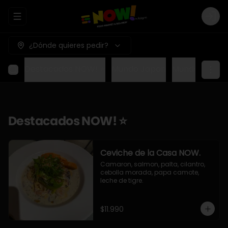
Abrir menu de navegación
Logi
¿Dónde quieres pedir?
Destacados NOW! ⭐
Mundo Japon
Mundo Méxic
Destacados NOW! ⭐
Ceviche de la Casa NOW.
Camaron, salmon, palta, cilantro, 
cebolla morada, papa camote, 
leche de tigre.
$11.990