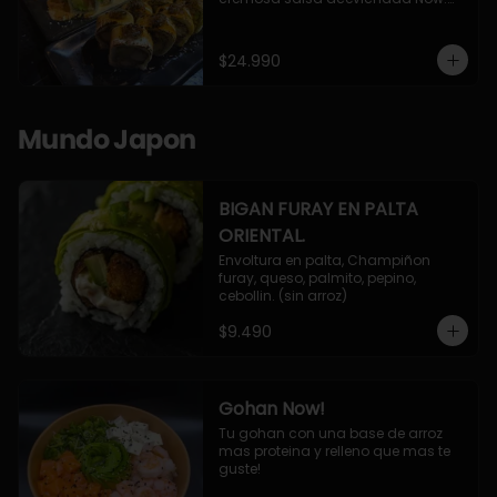
10 Cortes envueltos en queso 
crema, relleno de pollo apanado y 
palta, cubierto con topping de 
$24.990
chimichurri de la casa flambeado.

10 Cortes rellenos de camaron 
apanado, palta, queso crema, 
bañado en deliciosa salsa tari, 
Mundo Japon
flambeada con toques de teriyaki y 
topping de furikake de salmón.
BIGAN FURAY EN PALTA
ORIENTAL.
Envoltura en palta, Champiñon 
furay, queso, palmito, pepino, 
cebollin. (sin arroz)
$9.490
Gohan Now!
Tu gohan con una base de arroz 
mas proteina y relleno que mas te 
guste!