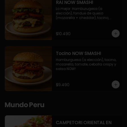
RAI NOW SMASH!
Lo mejor: Hamburugesa (a 
elección), fondue de queso 
(mozarella + cheddar), tocino, 
champiñon grillado, tomate, 
lechuga, cebolla grillada y salsa 
NOW!
$10.490
Tocino NOW SMASH!
Hamburguesa (a elección), tocino, 
mozarella, tomate, cebolla crispy y 
salsa NOW!
$9.490
Mundo Peru
CAMPETORI ORIENTAL EN