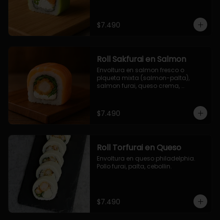
$7.490
Roll Sakfurai en Salmon
Envoltura en salmon fresco o 
plqueta mixta (salmon-palta), 
salmon furai, queso crema, 
cebollin.
$7.490
Roll Torfurai en Queso
Envoltura en queso philadelphia. 
Pollo furai, palta, cebollin.
$7.490