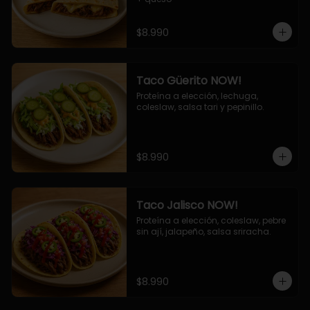
$8.990
Taco Güerito NOW!
Proteína a elección, lechuga, 
coleslaw, salsa tari y pepinillo.
$8.990
Taco Jalisco NOW!
Proteína a elección, coleslaw, pebre 
sin ají, jalapeño, salsa sriracha.
$8.990