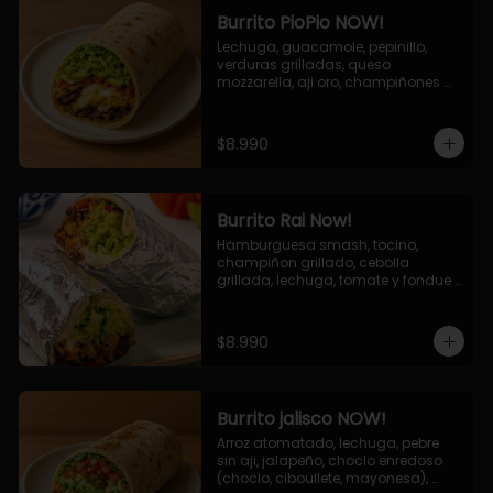
Burrito PioPio NOW!
Lechuga, guacamole, pepinillo, 
verduras grilladas, queso 
mozzarella, aji oro, champiñones 
grillados, salsa now.
$8.990
Burrito Rai Now!
Hamburguesa smash, tocino, 
champiñon grillado, cebolla 
grillada, lechuga, tomate y fondue 
de queso (mozarella y cheddar) y 
la deliciosa salsa now.
$8.990
Burrito jalisco NOW!
Arroz atomatado, lechuga, pebre 
sin aji, jalapeño, choclo enredoso 
(choclo, ciboullete, mayonesa), 