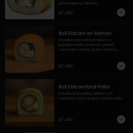
philadelphia, cebollin.
$7.490
Roll Ebicam en Salmon
Envoltura en salmon fresco o 
plqueta mixta (salmon-palta), 
camaron cocido, queso crema, 
cebollin.
$7.490
Roll Ebicamfurai Palta
Envoltura en palta, relleno con 
camaron furai, queso crema, palta.
$7.490