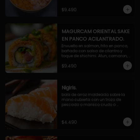
$9.490
MAGURCAM ORIENTAL SAKE
EN PANCO ACILANTRADO.
Envuelto en salmon, frito en panco, 
bañado con salsa de cilantro y 
toque de shichimi. Atun, camaron, 
queso, cebollin.
$9.490
Nigiris.
bola de arroz moldeada sobre la 
mano cubierta con un trozo de 
pescado o marisco crudo o 
cocido.

3 unidades.
$4.490