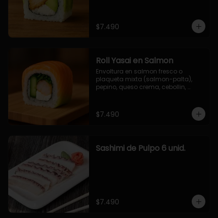
$7.490
Roll Yasai en Salmon
Envoltura en salmon fresco o 
plaqueta mixta (salmon-palta), 
pepino, queso crema, cebollin, 
palta.
$7.490
Sashimi de Pulpo 6 unid.
$7.490