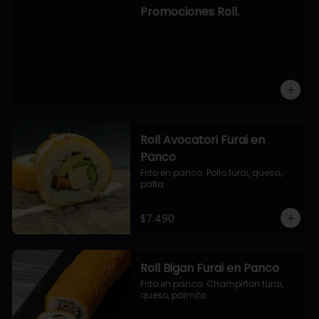
-hosomaki de camaron palta.

Promociones Roll.
OPCION2:

- pollo, queso, cebollin, envuelto en 
panco.

- camaron, queso, cebollin, 
envuelto en panco.

- palmito, pepino, queso, envuelto 
en ciboulette.

- salmon, queso, palta, envuelto en 
queso.

-hosomaki de camaron palta.
Roll Avocatori Furai en
Panco
Frito en panco. Pollo furai, queso, 
palta.
$7.490
Roll Bigan Furai en Panco
Frito en panco. Champiñon furai, 
queso, palmito.