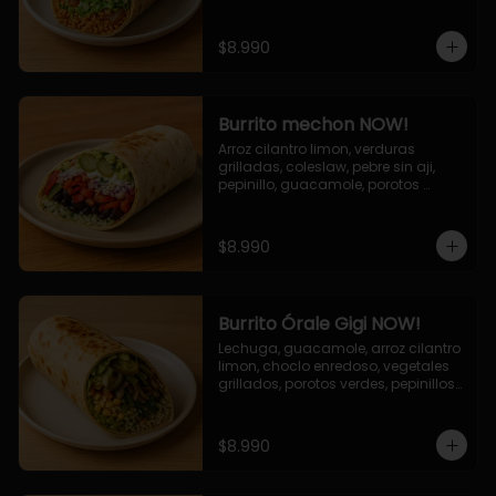
cebolla grillada, queso mozzarella, 
salsa tari.
$8.990
Burrito mechon NOW!
Arroz cilantro limon, verduras 
grilladas, coleslaw, pebre sin aji, 
pepinillo, guacamole, porotos 
negros, mayo ajo.
$8.990
Burrito Órale Gigi NOW!
Lechuga, guacamole, arroz cilantro 
limon, choclo enredoso, vegetales 
grillados, porotos verdes, pepinillos 
encurtidos, salsa de cilantro.
$8.990