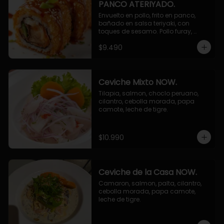
PANCO ATERIYADO.
Envuelto en pollo, frito en panco, 
bañado en salsa teriyaki, con 
toques de sesamo. Pollo furay, 
queso, champiñon furay, cebollin.
$9.490
Ceviche Mixto NOW.
Tilapia, salmon, choclo peruano, 
cilantro, cebolla morada, papa 
camote, leche de tigre.
$10.990
Ceviche de la Casa NOW.
Camaron, salmon, palta, cilantro, 
cebolla morada, papa camote, 
leche de tigre.