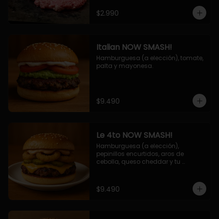
$2.990
Italian NOW SMASH!
Hamburguesa (a elección), tomate, 
palta y mayonesa.
$9.490
Le 4to NOW SMASH!
Hamburguesa (a elección), 
pepinillos encurtidos, aros de 
cebolla, queso cheddar y tu 
deliciosa salsa NOW!
$9.490