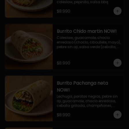
coleslaw, pepinillo, salsa bbq
$8.990
Burrito Chido martin NOW!
Coleslaw, guacamole, choclo 
enredoso (choclo, ciboullete, mayo), 
pebre sin aji, salsa verde (cebolla, 
cilantro, limon), jalapeño, queso 
mozzarella, salsa tari.
$8.990
Burrito Pachanga neta
NOW!
Lechuga, porotos negros, pebre sin 
aji, guacamole, choclo enredoso, 
cebolla grillada, champiñones, 
salsa mayo ajo.
$8.990