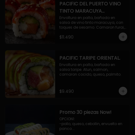
PACIFIC DEL PUERTO VINO
TINTO MARACUYA
ORIENTAL.
Envoltura en palta, bañado en 
salsa de vino tinto maracuya, con 
toques de sesamo. Camaron furai, 
salmon, queso, pepino.
$11.490
PACIFIC TARIPE ORIENTAL.
Envoltura en palta, bañado en 
salsa taripe. Atun, salmon, 
camaron cocido, queso, palmito.
$9.490
Promo 30 piezas Now!
OPCION1: 

-pollo, queso, cebollin, envuelto en 
panco.

-camaron, palta, envuelto en 