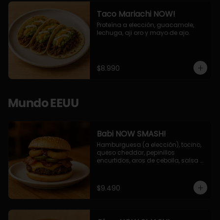
Taco Mariachi NOW!
Proteína a elección, guacamole, 
lechuga, aji oro y mayo de ajo.
$8.990
Mundo EEUU
Babi NOW SMASH!
Hamburguesa (a elección), tocino, 
queso cheddar, pepinillos 
encurtidos, aros de cebolla, salsa 
barbecue.
$9.490