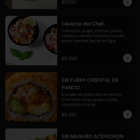
$11.990
Ceviche del Chef.
Camaron, pulpo, salmon, palta, 
cilantro, cebolla morada, rocotto, 
papa camote, leche de tigre.
$12.990
EBI FURAY ORIENTAL EN
PANCO.
Envuelto en pollo, frito en panco. 
Camaron furay, queso, palta, 
champiñon furay.
$9.490
EBI MAGURO ACEVICHON