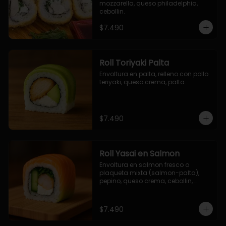
mozzarella, queso philadelphia, 
cebollin.
$7.490
Roll Toriyaki Palta
Envoltura en palta, relleno con pollo 
teriyaki, queso crema, palta.
$7.490
Roll Yasai en Salmon
Envoltura en salmon fresco o 
plaqueta mixta (salmon-palta), 
pepino, queso crema, cebollin, 
palta.
$7.490