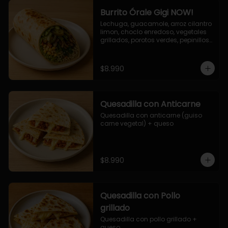
Burrito Órale Gigi NOW!
Lechuga, guacamole, arroz cilantro 
limon, choclo enredoso, vegetales 
grillados, porotos verdes, pepinillos 
encurtidos, salsa de cilantro.
$8.990
Quesadilla con Anticarne
Quesadilla con anticarne (guiso 
carne vegetal) + queso
$8.990
Quesadilla con Pollo
grillado
Quesadilla con pollo grillado + 
queso.