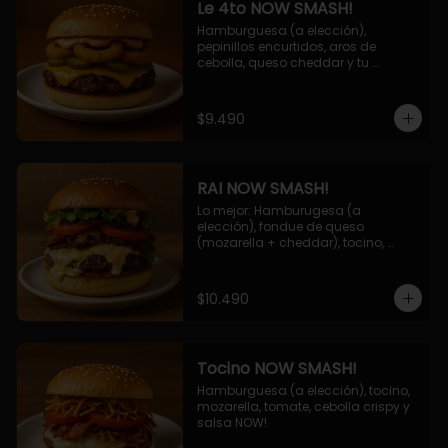
Le 4to NOW SMASH!
Hamburguesa (a elección), 
pepinillos encurtidos, aros de 
cebolla, queso cheddar y tu 
deliciosa salsa NOW!
$9.490
RAI NOW SMASH!
Lo mejor: Hamburugesa (a 
elección), fondue de queso 
(mozarella + cheddar), tocino, 
champiñon grillado, tomate, 
lechuga, cebolla grillada y salsa 
NOW!
$10.490
Tocino NOW SMASH!
Hamburguesa (a elección), tocino, 
mozarella, tomate, cebolla crispy y 
salsa NOW!