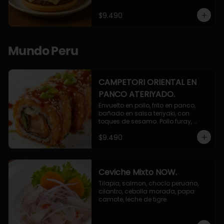
$9.490
Mundo Peru
CAMPETORI ORIENTAL EN
PANCO ATERIYADO.
Envuelto en pollo, frito en panco, 
bañado en salsa teriyaki, con 
toques de sesamo. Pollo furay, 
queso, champiñon furay, cebollin.
$9.490
Ceviche Mixto NOW.
Tilapia, salmon, choclo peruano, 
cilantro, cebolla morada, papa 
camote, leche de tigre.