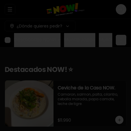
Abrir menu de navegación
Logi
¿Dónde quieres pedir?
Destacados NOW! ⭐
Mundo Japon
Mundo Méxic
Destacados NOW! ⭐
Ceviche de la Casa NOW.
Camaron, salmon, palta, cilantro, 
cebolla morada, papa camote, 
leche de tigre.
$11.990