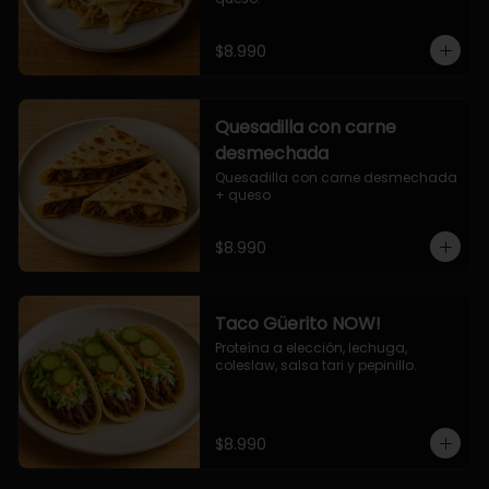
$8.990
Quesadilla con carne
desmechada
Quesadilla con carne desmechada 
+ queso
$8.990
Taco Güerito NOW!
Proteína a elección, lechuga, 
coleslaw, salsa tari y pepinillo.
$8.990