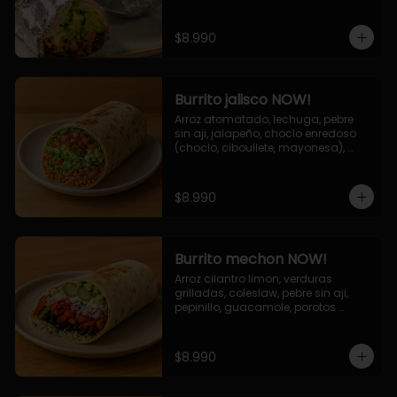
de queso (mozarella y cheddar) y 
la deliciosa salsa now.
$8.990
Burrito jalisco NOW!
Arroz atomatado, lechuga, pebre 
sin aji, jalapeño, choclo enredoso 
(choclo, ciboullete, mayonesa), 
cebolla grillada, queso mozzarella, 
salsa tari.
$8.990
Burrito mechon NOW!
Arroz cilantro limon, verduras 
grilladas, coleslaw, pebre sin aji, 
pepinillo, guacamole, porotos 
negros, mayo ajo.
$8.990