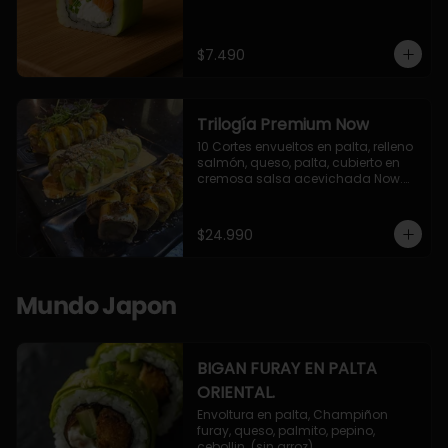
$7.490
Trilogía Premium Now
10 Cortes envueltos en palta, relleno 
salmón, queso, palta, cubierto en 
cremosa salsa acevichada Now.

10 Cortes envueltos en queso 
crema, relleno de pollo apanado y 
palta, cubierto con topping de 
$24.990
chimichurri de la casa flambeado.

10 Cortes rellenos de camaron 
apanado, palta, queso crema, 
bañado en deliciosa salsa tari, 
Mundo Japon
flambeada con toques de teriyaki y 
topping de furikake de salmón.
BIGAN FURAY EN PALTA
ORIENTAL.
Envoltura en palta, Champiñon 
furay, queso, palmito, pepino, 
cebollin. (sin arroz)