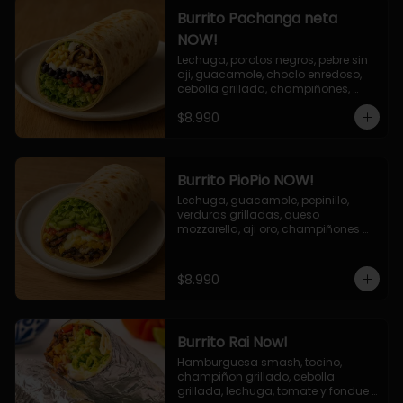
Burrito Pachanga neta
NOW!
Lechuga, porotos negros, pebre sin 
aji, guacamole, choclo enredoso, 
cebolla grillada, champiñones, 
salsa mayo ajo.
$8.990
Burrito PioPio NOW!
Lechuga, guacamole, pepinillo, 
verduras grilladas, queso 
mozzarella, aji oro, champiñones 
grillados, salsa now.
$8.990
Burrito Rai Now!
Hamburguesa smash, tocino, 
champiñon grillado, cebolla 
grillada, lechuga, tomate y fondue 