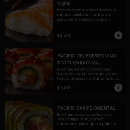
Nigiris.
bola de arroz moldeada sobre la 
mano cubierta con un trozo de 
pescado o marisco crudo o 
cocido.

3 unidades.
$4.490
PACIFIC DEL PUERTO VINO
TINTO MARACUYA
ORIENTAL.
Envoltura en palta, bañado en 
salsa de vino tinto maracuya, con 
toques de sesamo. Camaron furai, 
salmon, queso, pepino.
$11.490
PACIFIC TARIPE ORIENTAL.
Envoltura en palta, bañado en 
salsa taripe. Atun, salmon, 
camaron cocido, queso, palmito.