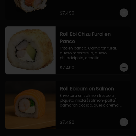
$7.490
Roll Ebi Chizu Furai en
Panco
Frito en panco. Camaron furai, 
queso mozzarella, queso 
philadelphia, cebollin.
$7.490
Roll Ebicam en Salmon
Envoltura en salmon fresco o 
plqueta mixta (salmon-palta), 
camaron cocido, queso crema, 
cebollin.
$7.490