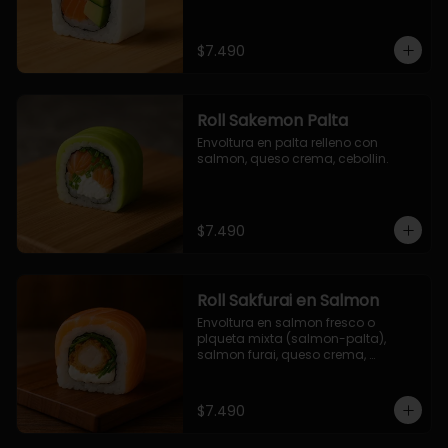
$7.490
Roll Sakemon Palta
Envoltura en palta relleno con 
salmon, queso crema, cebollin.
$7.490
Roll Sakfurai en Salmon
Envoltura en salmon fresco o 
plqueta mixta (salmon-palta), 
salmon furai, queso crema, 
cebollin.
$7.490