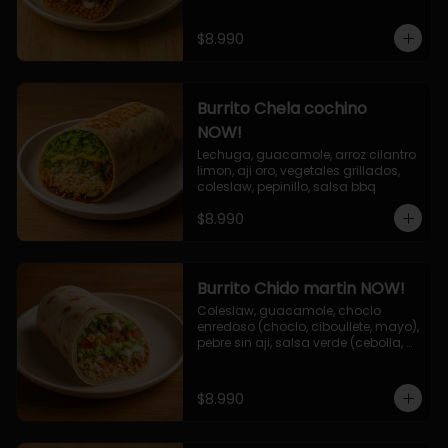
$8.990
Burrito Chela cochino
NOW!
Lechuga, guacamole, arroz cilantro 
limon, aji oro, vegetales grillados, 
coleslaw, pepinillo, salsa bbq
$8.990
Burrito Chido martin NOW!
Coleslaw, guacamole, choclo 
enredoso (choclo, ciboullete, mayo), 
pebre sin aji, salsa verde (cebolla, 
cilantro, limon), jalapeño, queso 
mozzarella, salsa tari.
$8.990