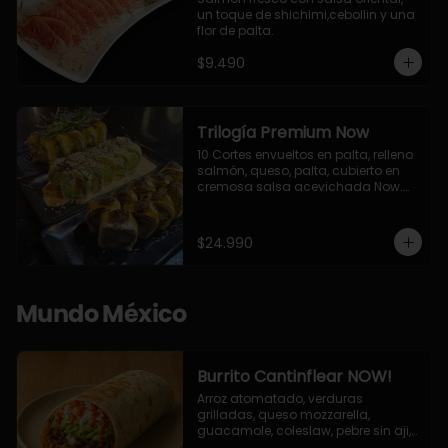
un toque de shichimi,cebollin y una 
flor de palta.
$9.490
Trilogía Premium Now
10 Cortes envueltos en palta, relleno 
salmón, queso, palta, cubierto en 
cremosa salsa acevichada Now.

10 Cortes envueltos en queso 
crema, relleno de pollo apanado y 
palta, cubierto con topping de 
$24.990
chimichurri de la casa flambeado.

10 Cortes rellenos de camaron 
apanado, palta, queso crema, 
bañado en deliciosa salsa tari, 
Mundo México
flambeada con toques de teriyaki y 
topping de furikake de salmón.
Burrito Cantinflear NOW!
Arroz atomatado, verduras 
grilladas, queso mozzarella, 
guacamole, coleslaw, pebre sin aji, 
salsa siracha (picante)