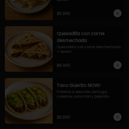
$8.990
Quesadilla con carne
desmechada
Quesadilla con carne desmechada 
+ queso
$8.990
Taco Güerito NOW!
Proteína a elección, lechuga, 
coleslaw, salsa tari y pepinillo.
$8.990