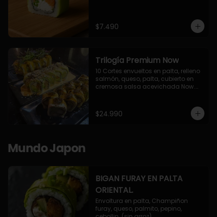
$7.490
Trilogía Premium Now
10 Cortes envueltos en palta, relleno 
salmón, queso, palta, cubierto en 
cremosa salsa acevichada Now.

10 Cortes envueltos en queso 
crema, relleno de pollo apanado y 
palta, cubierto con topping de 
$24.990
chimichurri de la casa flambeado.

10 Cortes rellenos de camaron 
apanado, palta, queso crema, 
bañado en deliciosa salsa tari, 
Mundo Japon
flambeada con toques de teriyaki y 
topping de furikake de salmón.
BIGAN FURAY EN PALTA
ORIENTAL.
Envoltura en palta, Champiñon 
furay, queso, palmito, pepino, 
cebollin. (sin arroz)