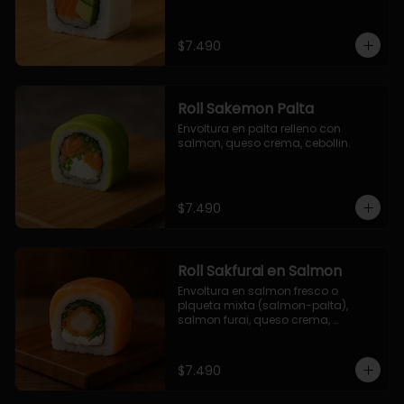
$7.490
Roll Sakemon Palta
Envoltura en palta relleno con 
salmon, queso crema, cebollin.
$7.490
Roll Sakfurai en Salmon
Envoltura en salmon fresco o 
plqueta mixta (salmon-palta), 
salmon furai, queso crema, 
cebollin.
$7.490