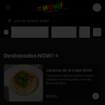
Abrir menu de navegación
Logi
¿Dónde quieres pedir?
Destacados NOW! ⭐
Mundo Japon
Mundo Méxic
Destacados NOW! ⭐
Ceviche de la Casa NOW.
Camaron, salmon, palta, cilantro, 
cebolla morada, papa camote, 
leche de tigre.
$11.990