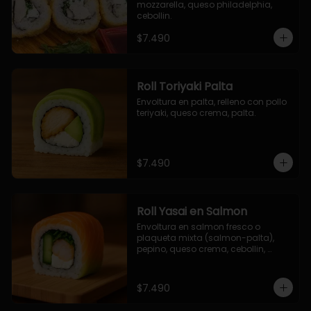
mozzarella, queso philadelphia, 
cebollin.
$7.490
Roll Toriyaki Palta
Envoltura en palta, relleno con pollo 
teriyaki, queso crema, palta.
$7.490
Roll Yasai en Salmon
Envoltura en salmon fresco o 
plaqueta mixta (salmon-palta), 
pepino, queso crema, cebollin, 
palta.
$7.490