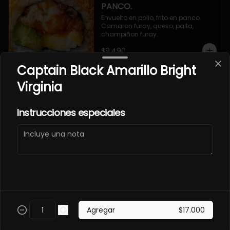
PANCO.
Envuelto en pollo, frito en panco. 
Camaron furay, queso, palta, 
champiñon furay.
$9.490
Captain Black Amarillo Bright
Virginia
EBI MAGURO ACEVICHON
EN PANCO.
Frito en panco, cubierto con atun 
Instrucciones especiales
fresco, salsa acevichada y toques 
de sachimi. Camaron cocido, 
queso, palmito.
$11.490
EBI SAKE FURAY
ACEVICHADO.
Envuelto en palta, cubierto con 
Agregar
$17.000
salmon fresco, salsa acevichada y 
toques de shichimi. Camaron furay, 
queso, cebollin.