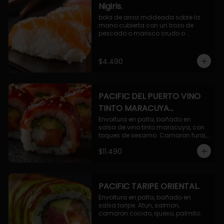
Nigiris.
bola de arroz moldeada sobre la 
mano cubierta con un trozo de 
pescado o marisco crudo o 
cocido.

3 unidades.
$4.490
PACIFIC DEL PUERTO VINO
TINTO MARACUYA
ORIENTAL.
Envoltura en palta, bañado en 
salsa de vino tinto maracuya, con 
toques de sesamo. Camaron furai, 
salmon, queso, pepino.
$11.490
PACIFIC TARIPE ORIENTAL.
Envoltura en palta, bañado en 
salsa taripe. Atun, salmon, 
camaron cocido, queso, palmito.