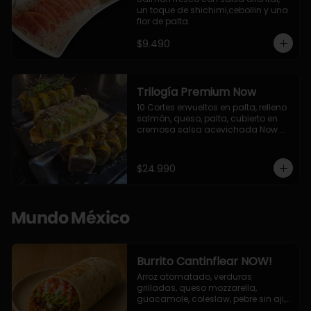
un toque de shichimi,cebollin y una 
flor de palta.
$9.490
Trilogía Premium Now
10 Cortes envueltos en palta, relleno 
salmón, queso, palta, cubierto en 
cremosa salsa acevichada Now.

10 Cortes envueltos en queso 
crema, relleno de pollo apanado y 
palta, cubierto con topping de 
$24.990
chimichurri de la casa flambeado.

10 Cortes rellenos de camaron 
apanado, palta, queso crema, 
bañado en deliciosa salsa tari, 
Mundo México
flambeada con toques de teriyaki y 
topping de furikake de salmón.
Burrito Cantinflear NOW!
Arroz atomatado, verduras 
grilladas, queso mozzarella, 
guacamole, coleslaw, pebre sin aji, 
salsa siracha (picante)