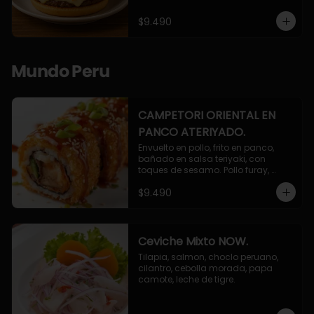
$9.490
Mundo Peru
CAMPETORI ORIENTAL EN
PANCO ATERIYADO.
Envuelto en pollo, frito en panco, 
bañado en salsa teriyaki, con 
toques de sesamo. Pollo furay, 
queso, champiñon furay, cebollin.
$9.490
Ceviche Mixto NOW.
Tilapia, salmon, choclo peruano, 
cilantro, cebolla morada, papa 
camote, leche de tigre.