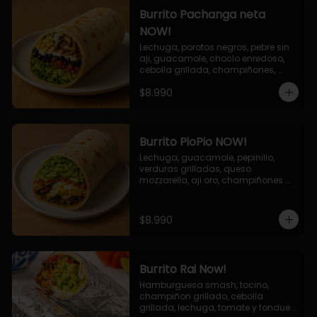
Burrito Pachanga neta
NOW!
Lechuga, porotos negros, pebre sin 
aji, guacamole, choclo enredoso, 
cebolla grillada, champiñones, 
salsa mayo ajo.
$8.990
Burrito PioPio NOW!
Lechuga, guacamole, pepinillo, 
verduras grilladas, queso 
mozzarella, aji oro, champiñones 
grillados, salsa now.
$8.990
Burrito Rai Now!
Hamburguesa smash, tocino, 
champiñon grillado, cebolla 
grillada, lechuga, tomate y fondue 