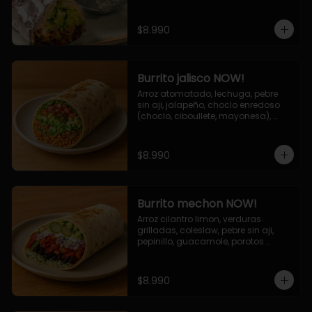
de queso (mozarella y cheddar) y 
la deliciosa salsa now.
$8.990
Burrito jalisco NOW!
Arroz atomatado, lechuga, pebre 
sin aji, jalapeño, choclo enredoso 
(choclo, ciboullete, mayonesa), 
cebolla grillada, queso mozzarella, 
salsa tari.
$8.990
Burrito mechon NOW!
Arroz cilantro limon, verduras 
grilladas, coleslaw, pebre sin aji, 
pepinillo, guacamole, porotos 
negros, mayo ajo.
$8.990