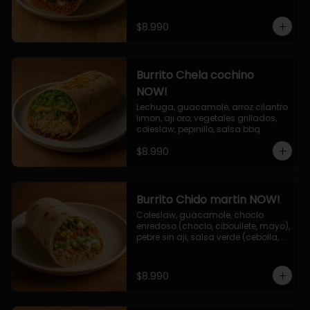
$8.990
Burrito Chela cochino
NOW!
Lechuga, guacamole, arroz cilantro 
limon, aji oro, vegetales grillados, 
coleslaw, pepinillo, salsa bbq
$8.990
Burrito Chido martin NOW!
Coleslaw, guacamole, choclo 
enredoso (choclo, ciboullete, mayo), 
pebre sin aji, salsa verde (cebolla, 
cilantro, limon), jalapeño, queso 
mozzarella, salsa tari.
$8.990