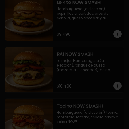
Le 4to NOW SMASH!
Hamburguesa (a elección), 
pepinillos encurtidos, aros de 
cebolla, queso cheddar y tu 
deliciosa salsa NOW!
$9.490
RAI NOW SMASH!
Lo mejor: Hamburugesa (a 
elección), fondue de queso 
(mozarella + cheddar), tocino, 
champiñon grillado, tomate, 
lechuga, cebolla grillada y salsa 
NOW!
$10.490
Tocino NOW SMASH!
Hamburguesa (a elección), tocino, 
mozarella, tomate, cebolla crispy y 
salsa NOW!