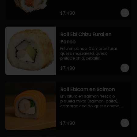
$7.490
Roll Ebi Chizu Furai en
Panco
Frito en panco. Camaron furai, 
queso mozzarella, queso 
philadelphia, cebollin.
$7.490
Roll Ebicam en Salmon
Envoltura en salmon fresco o 
plqueta mixta (salmon-palta), 
camaron cocido, queso crema, 
cebollin.
$7.490