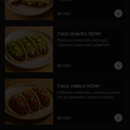
$8.990
Taco Güerito NOW!
Proteína a elección, lechuga, 
coleslaw, salsa tari y pepinillo.
$8.990
Taco Jalisco NOW!
Proteína a elección, coleslaw, pebre 
sin ají, jalapeño, salsa sriracha.
$8.990