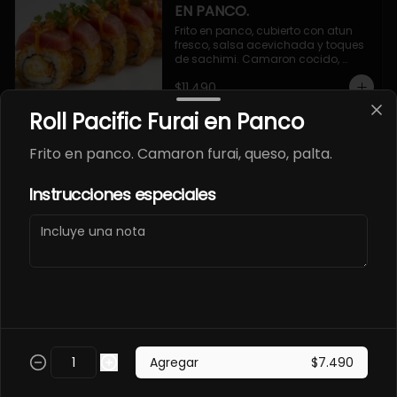
EN PANCO.
Frito en panco, cubierto con atun 
fresco, salsa acevichada y toques 
de sachimi. Camaron cocido, 
queso, palmito.
$11.490
Roll Pacific Furai en Panco
EBI SAKE FURAY
Frito en panco. Camaron furai, queso, palta.
ACEVICHADO.
Envuelto en palta, cubierto con 
Instrucciones especiales
salmon fresco, salsa acevichada y 
toques de shichimi. Camaron furay, 
queso, cebollin.
$11.490
EBI TAKO FURAY EN PANCO
ACEVICHADO.
Frito en panco, cubierto con pulpo y 
Agregar
$7.490
salsa acevichada, toques de 
shichimi. Camaron furay, queso, 
palmito.