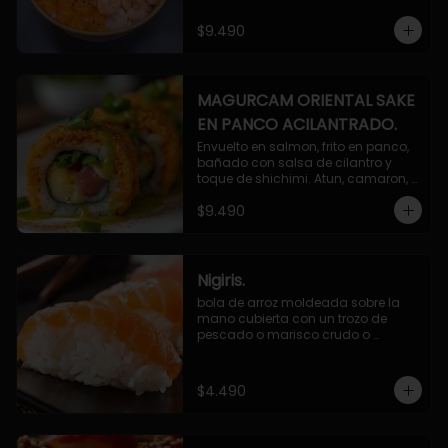
$9.490
MAGURCAM ORIENTAL SAKE
EN PANCO ACILANTRADO.
Envuelto en salmon, frito en panco, 
bañado con salsa de cilantro y 
toque de shichimi. Atun, camaron, 
queso, cebollin.
$9.490
Nigiris.
bola de arroz moldeada sobre la 
mano cubierta con un trozo de 
pescado o marisco crudo o 
cocido.

3 unidades.
$4.490