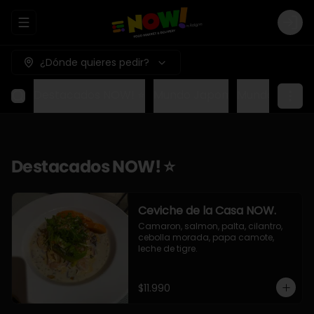
Abrir menu de navegación
Logi
¿Dónde quieres pedir?
Destacados NOW! ⭐
Mundo Japon
Mundo Méxic
Destacados NOW! ⭐
Ceviche de la Casa NOW.
Camaron, salmon, palta, cilantro, 
cebolla morada, papa camote, 
leche de tigre.
$11.990