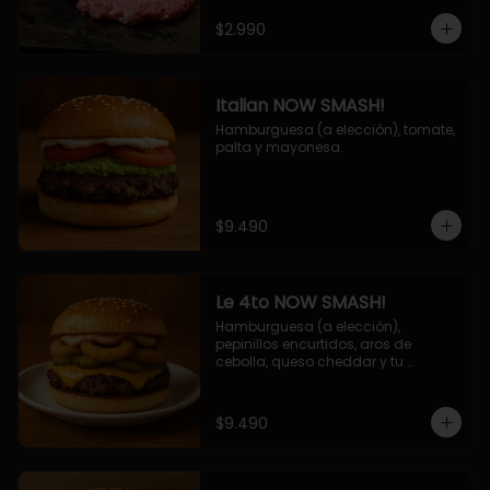
$2.990
Italian NOW SMASH!
Hamburguesa (a elección), tomate, 
palta y mayonesa.
$9.490
Le 4to NOW SMASH!
Hamburguesa (a elección), 
pepinillos encurtidos, aros de 
cebolla, queso cheddar y tu 
deliciosa salsa NOW!
$9.490