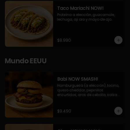
Taco Mariachi NOW!
Proteína a elección, guacamole, 
lechuga, aji oro y mayo de ajo.
$8.990
Mundo EEUU
Babi NOW SMASH!
Hamburguesa (a elección), tocino, 
queso cheddar, pepinillos 
encurtidos, aros de cebolla, salsa 
barbecue.
$9.490