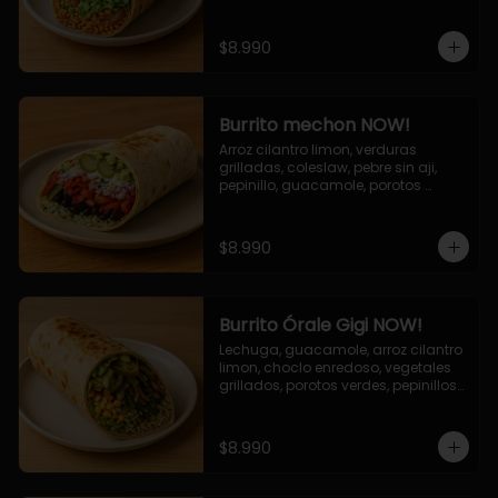
cebolla grillada, queso mozzarella, 
salsa tari.
$8.990
Burrito mechon NOW!
Arroz cilantro limon, verduras 
grilladas, coleslaw, pebre sin aji, 
pepinillo, guacamole, porotos 
negros, mayo ajo.
$8.990
Burrito Órale Gigi NOW!
Lechuga, guacamole, arroz cilantro 
limon, choclo enredoso, vegetales 
grillados, porotos verdes, pepinillos 
encurtidos, salsa de cilantro.
$8.990