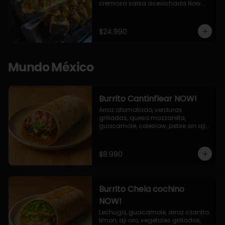
cremosa salsa acevichada Now.

10 Cortes envueltos en queso 
crema, relleno de pollo apanado y 
palta, cubierto con topping de 
$24.990
chimichurri de la casa flambeado.

10 Cortes rellenos de camaron 
apanado, palta, queso crema, 
bañado en deliciosa salsa tari, 
Mundo México
flambeada con toques de teriyaki y 
topping de furikake de salmón.
Burrito Cantinflear NOW!
Arroz atomatado, verduras 
grilladas, queso mozzarella, 
guacamole, coleslaw, pebre sin aji, 
salsa siracha (picante)
$8.990
Burrito Chela cochino
NOW!
Lechuga, guacamole, arroz cilantro 
limon, aji oro, vegetales grillados, 