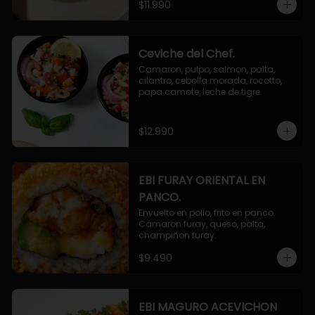
$11.990
Ceviche del Chef.
Camaron, pulpo, salmon, palta, 
cilantro, cebolla morada, rocotto, 
papa camote, leche de tigre.
$12.990
EBI FURAY ORIENTAL EN
PANCO.
Envuelto en pollo, frito en panco. 
Camaron furay, queso, palta, 
champiñon furay.
$9.490
EBI MAGURO ACEVICHON