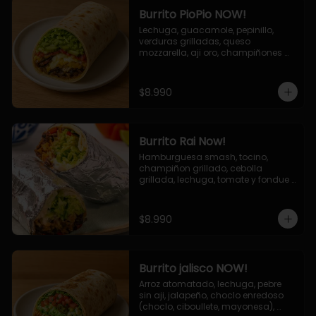
Burrito PioPio NOW!
Lechuga, guacamole, pepinillo, 
verduras grilladas, queso 
mozzarella, aji oro, champiñones 
grillados, salsa now.
$8.990
Burrito Rai Now!
Hamburguesa smash, tocino, 
champiñon grillado, cebolla 
grillada, lechuga, tomate y fondue 
de queso (mozarella y cheddar) y 
la deliciosa salsa now.
$8.990
Burrito jalisco NOW!
Arroz atomatado, lechuga, pebre 
sin aji, jalapeño, choclo enredoso 
(choclo, ciboullete, mayonesa), 