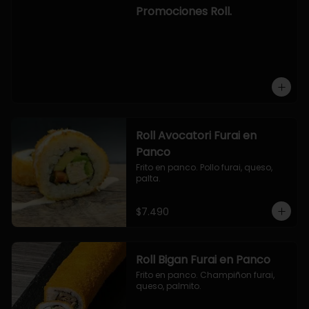
-hosomaki de camaron palta.

Promociones Roll.
OPCION2:

- pollo, queso, cebollin, envuelto en 
panco.

- camaron, queso, cebollin, 
envuelto en panco.

- palmito, pepino, queso, envuelto 
en ciboulette.

- salmon, queso, palta, envuelto en 
queso.

-hosomaki de camaron palta.
Roll Avocatori Furai en
Panco
Frito en panco. Pollo furai, queso, 
palta.
$7.490
Roll Bigan Furai en Panco
Frito en panco. Champiñon furai, 
queso, palmito.