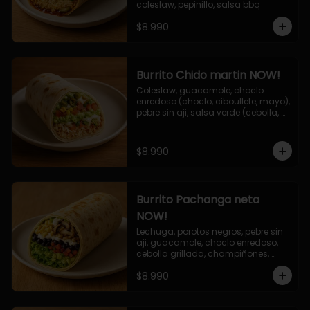
coleslaw, pepinillo, salsa bbq
$8.990
Burrito Chido martin NOW!
Coleslaw, guacamole, choclo 
enredoso (choclo, ciboullete, mayo), 
pebre sin aji, salsa verde (cebolla, 
cilantro, limon), jalapeño, queso 
mozzarella, salsa tari.
$8.990
Burrito Pachanga neta
NOW!
Lechuga, porotos negros, pebre sin 
aji, guacamole, choclo enredoso, 
cebolla grillada, champiñones, 
salsa mayo ajo.
$8.990