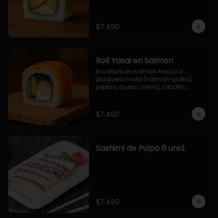
$7.490
Roll Yasai en Salmon
Envoltura en salmon fresco o 
plaqueta mixta (salmon-palta), 
pepino, queso crema, cebollin, 
palta.
$7.490
Sashimi de Pulpo 6 unid.
$7.490