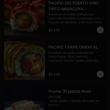
PACIFIC DEL PUERTO VINO
TINTO MARACUYA
ORIENTAL.
Envoltura en palta, bañado en 
salsa de vino tinto maracuya, con 
toques de sesamo. Camaron furai, 
salmon, queso, pepino.
$11.490
PACIFIC TARIPE ORIENTAL.
Envoltura en palta, bañado en 
salsa taripe. Atun, salmon, 
camaron cocido, queso, palmito.
$9.490
Promo 30 piezas Now!
OPCION1: 

-pollo, queso, cebollin, envuelto en 
panco.

-camaron, palta, envuelto en 