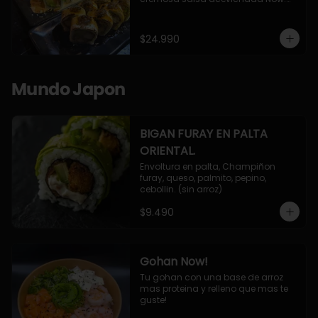
10 Cortes envueltos en queso 
crema, relleno de pollo apanado y 
palta, cubierto con topping de 
$24.990
chimichurri de la casa flambeado.

10 Cortes rellenos de camaron 
apanado, palta, queso crema, 
bañado en deliciosa salsa tari, 
Mundo Japon
flambeada con toques de teriyaki y 
topping de furikake de salmón.
BIGAN FURAY EN PALTA
ORIENTAL.
Envoltura en palta, Champiñon 
furay, queso, palmito, pepino, 
cebollin. (sin arroz)
$9.490
Gohan Now!
Tu gohan con una base de arroz 
mas proteina y relleno que mas te 
guste!