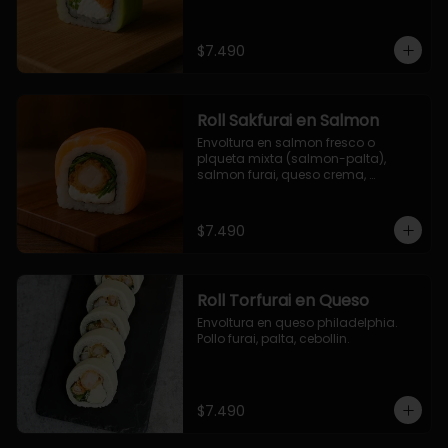
$7.490
Roll Sakfurai en Salmon
Envoltura en salmon fresco o 
plqueta mixta (salmon-palta), 
salmon furai, queso crema, 
cebollin.
$7.490
Roll Torfurai en Queso
Envoltura en queso philadelphia. 
Pollo furai, palta, cebollin.
$7.490