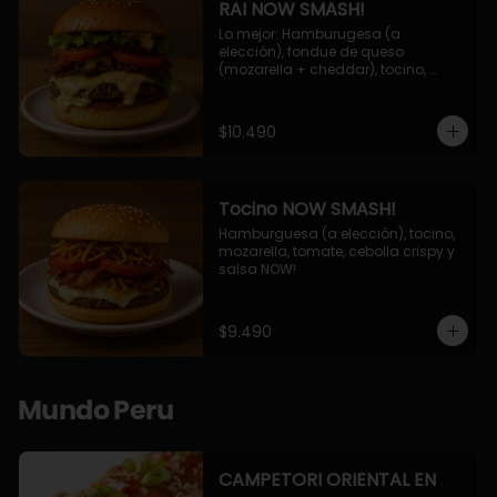
RAI NOW SMASH!
Lo mejor: Hamburugesa (a 
elección), fondue de queso 
(mozarella + cheddar), tocino, 
champiñon grillado, tomate, 
lechuga, cebolla grillada y salsa 
NOW!
$10.490
Tocino NOW SMASH!
Hamburguesa (a elección), tocino, 
mozarella, tomate, cebolla crispy y 
salsa NOW!
$9.490
Mundo Peru
CAMPETORI ORIENTAL EN