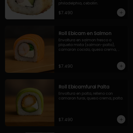
philadelphia, cebollin.
$7.490
Roll Ebicam en Salmon
Envoltura en salmon fresco o 
plqueta mixta (salmon-palta), 
camaron cocido, queso crema, 
cebollin.
$7.490
Roll Ebicamfurai Palta
Envoltura en palta, relleno con 
camaron furai, queso crema, palta.
$7.490