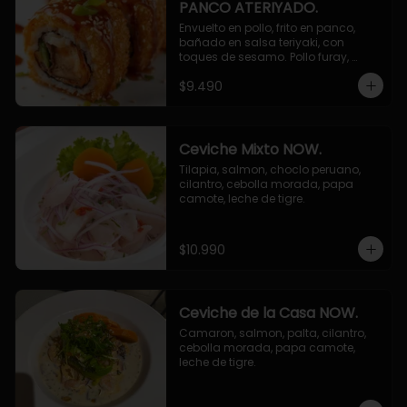
PANCO ATERIYADO.
Envuelto en pollo, frito en panco, 
bañado en salsa teriyaki, con 
toques de sesamo. Pollo furay, 
queso, champiñon furay, cebollin.
$9.490
Ceviche Mixto NOW.
Tilapia, salmon, choclo peruano, 
cilantro, cebolla morada, papa 
camote, leche de tigre.
$10.990
Ceviche de la Casa NOW.
Camaron, salmon, palta, cilantro, 
cebolla morada, papa camote, 
leche de tigre.