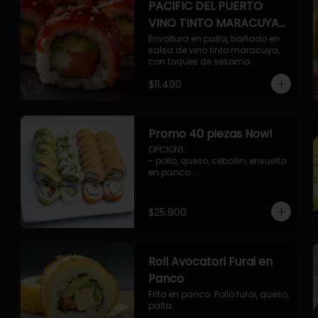
PACIFIC DEL PUERTO
VINO TINTO MARACUYA
ORIENTAL.
Envoltura en palta, bañado en 
salsa de vino tinto maracuya, 
con toques de sesamo. 
Camaron furai, salmon, queso, 
$11.490
pepino.
Promo 40 piezas Now!
OPCION1: 

- pollo, queso, cebollin, envuelto 
en panco.

- camaron, queso, cebollin, 
envuelto en panco.

- palmito, pepino, queso, 
$25.900
envuelto en palta.

- salmon, queso, palta, envuelto 
en ciboulette.

OPCION2:

Roll Avocatori Furai en
- pollo, queso, cebollin, envuelto 
en panco.

Panco
- camaron, queso, cebollin, 
Frito en panco. Pollo furai, queso, 
envuelto en palta.

palta.
- palmito, pepino, queso, 