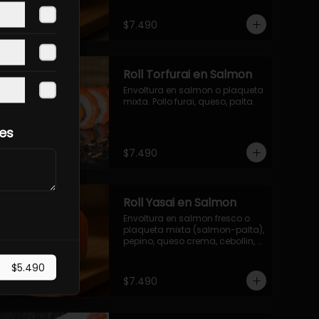
$7.490
Roll Torfurai en Salmon
Envoltura en salmon o plaqueta 
mixta. Pollo furai, queso, palta.
les
$7.490
Roll Yasai en Salmon
Envoltura en salmon fresco o 
plaqueta mixta (salmon-palta), 
pepino, queso crema, cebollin, 
palta.
$5.490
$7.490