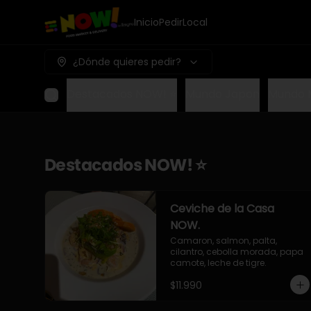
Inicio
Pedir
Local
¿Dónde quieres pedir?
Destacados NOW! ⭐
Mundo Japon
Mundo 
Destacados NOW! ⭐
Ceviche de la Casa
NOW.
Camaron, salmon, palta, 
cilantro, cebolla morada, papa 
camote, leche de tigre.
$11.990