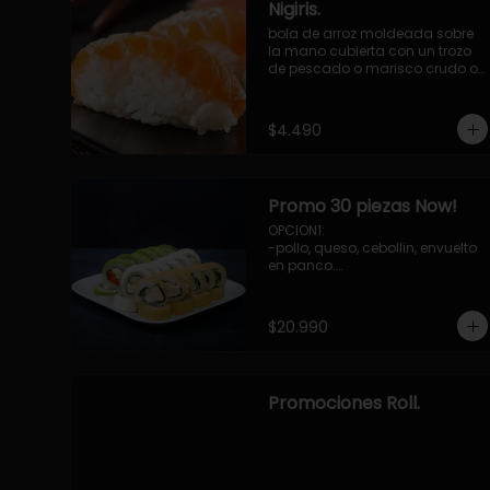
Nigiris.
bola de arroz moldeada sobre 
la mano cubierta con un trozo 
de pescado o marisco crudo o 
cocido.

3 unidades.
$4.490
Promo 30 piezas Now!
OPCION1: 

-pollo, queso, cebollin, envuelto 
en panco.

-camaron, palta, envuelto en 
queso.

-palmito, pepino, queso, 
$20.990
envuelto ciboulette o sesamo.

OPCION2:

-pollo, queso, cebollin, envuelto 
en palta.

Promociones Roll.
-camaron, palta, cebollin, 
envuelto en queso.

-palmito, queso, pepino, 
envuelto en cibulette o sesamo.

OPCION3:
