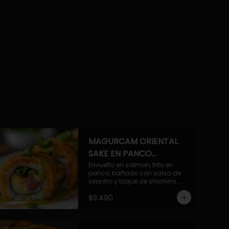
MAGURCAM ORIENTAL
SAKE EN PANCO
ACILANTRADO.
Envuelto en salmon, frito en 
panco, bañado con salsa de 
cilantro y toque de shichimi. 
Atun, camaron, queso, cebollin.
$9.490