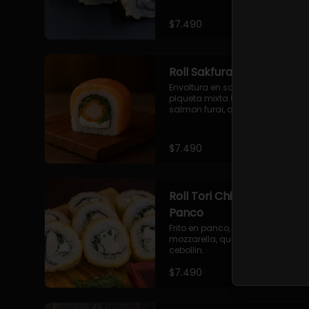
$7.490
Roll Sakfurai en Salmon
Envoltura en salmon fresco o 
plqueta mixta (salmon-palta), 
salmon furai, queso crema, 
cebollin.
$7.490
Roll Tori Chizu Furai en
Panco
Frito en panco, Pollo furai, queso 
mozzarella, queso philadelphia, 
cebollin.
$7.490