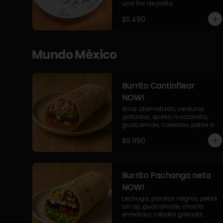
una flor de palta.
$11.490
Mundo México
Burrito Cantinflear
NOW!
Arroz atomatado, verduras 
grilladas, queso mozzarella, 
guacamole, coleslaw, pebre sin 
aji, salsa siracha (picante)
$8.990
Burrito Pachanga neta
NOW!
Lechuga, porotos negros, pebre 
sin aji, guacamole, choclo 
enredoso, cebolla grillada, 
champiñones, salsa mayo ajo.