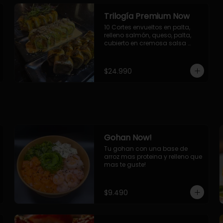
Trilogía Premium Now
10 Cortes envueltos en palta, 
relleno salmón, queso, palta, 
cubierto en cremosa salsa 
acevichada Now.

10 Cortes envueltos en queso 
crema, relleno de pollo 
$24.990
apanado y palta, cubierto con 
topping de chimichurri de la 
casa flambeado.

10 Cortes rellenos de camaron 
apanado, palta, queso crema, 
bañado en deliciosa salsa tari, 
flambeada con toques de 
teriyaki y topping de furikake de 
Gohan Now!
salmón.
Tu gohan con una base de 
arroz mas proteina y relleno que 
mas te guste!
$9.490