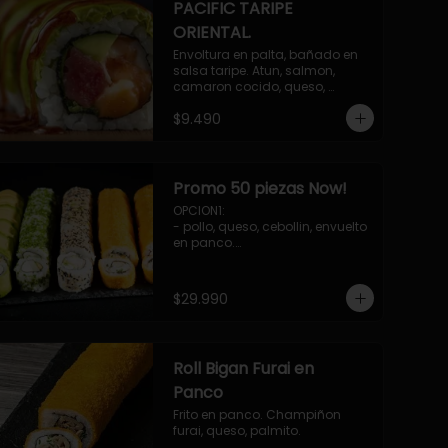
PACIFIC TARIPE
ORIENTAL.
Envoltura en palta, bañado en 
salsa taripe. Atun, salmon, 
camaron cocido, queso, 
palmito.
$9.490
Promo 50 piezas Now!
OPCION1: 

- pollo, queso, cebollin, envuelto 
en panco.

- camaron, queso, cebollin, 
envuelto en queso.

- palmito, pepino, queso, 
$29.990
envuelto en palta.

- salmon, queso, palta, envuelto 
en ciboulette.

-hosomaki de camaron palta.

Roll Bigan Furai en
OPCION2:

- pollo, queso, cebollin, envuelto 
Panco
en panco.

Frito en panco. Champiñon 
- camaron, queso, cebollin, 
furai, queso, palmito.
envuelto en panco.
