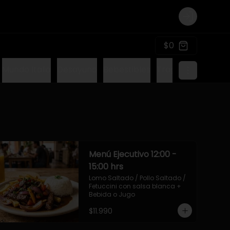
Login
$0
Mundo Italia
Desayuno
Bebestibles
Tragos sin alcohol
Menú Ejecutivo 12:00 -
15:00 hrs
Lomo Saltado / Pollo Saltado / 
Fetuccini con salsa blanca + 
Bebida o Jugo
$11.990