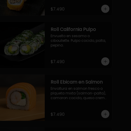
- palmito, pepino, queso, 
envuelto en ciboulette.

$7.490
- salmon, queso, palta, envuelto 
en queso.

-hosomaki de camaron palta.
Roll California Pulpo
Envuelto en sesamo o 
ciboullette. Pulpo cocido, palta, 
pepino.
$7.490
Roll Ebicam en Salmon
Envoltura en salmon fresco o 
plqueta mixta (salmon-palta), 
camaron cocido, queso crema, 
cebollin.
$7.490