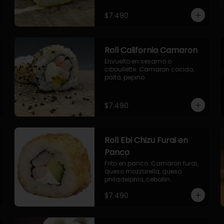
envuelto en ciboulette.

- salmon, queso, palta, envuelto 
$7.490
en queso.
Roll California Camaron
Envuelto en sesamo o 
ciboullette. Camaron cocido, 
palta, pepino.
$7.490
Roll Ebi Chizu Furai en
Panco
Frito en panco. Camaron furai, 
queso mozzarella, queso 
philadelphia, cebollin.
$7.490