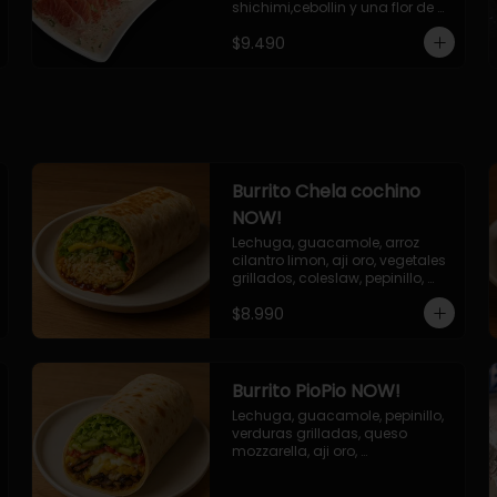
shichimi,cebollin y una flor de 
palta.
$9.490
Burrito Chela cochino
NOW!
Lechuga, guacamole, arroz 
cilantro limon, aji oro, vegetales 
grillados, coleslaw, pepinillo, 
salsa bbq
$8.990
Burrito PioPio NOW!
Lechuga, guacamole, pepinillo, 
verduras grilladas, queso 
mozzarella, aji oro, 
champiñones grillados, salsa 
now.