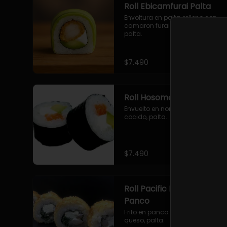
Roll Ebicamfurai Palta
Envoltura en palta, relleno con 
camaron furai, queso crema, 
palta.
$7.490
Roll Hosomaki Camaron
Envuelto en nori. Camaron 
cocido, palta.
$7.490
Roll Pacific Furai en
Panco
Frito en panco. Camaron furai, 
queso, palta.