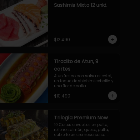
Sashimis Mixto 12 unid.
$12.490
Tiradito de Atun, 9
cortes
Atun fresco con salsa oriental, 
un toque de shichimi,cebollin y 
una flor de palta.
$10.490
Trilogía Premium Now
10 Cortes envueltos en palta, 
relleno salmón, queso, palta, 
cubierto en cremosa salsa 
acevichada Now.
