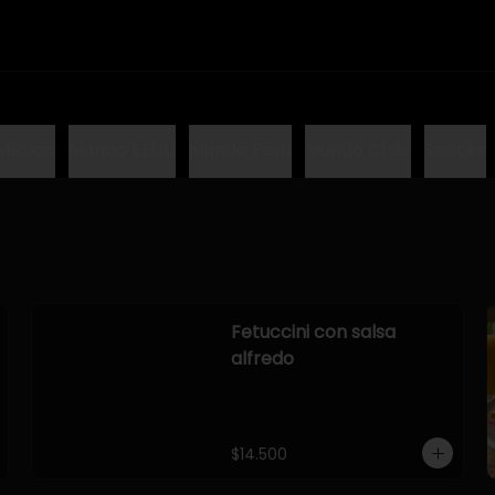
México
Mundo EEUU
Mundo Peru
Mundo Chile
Snacks
Fetuccini con salsa
alfredo
$14.500