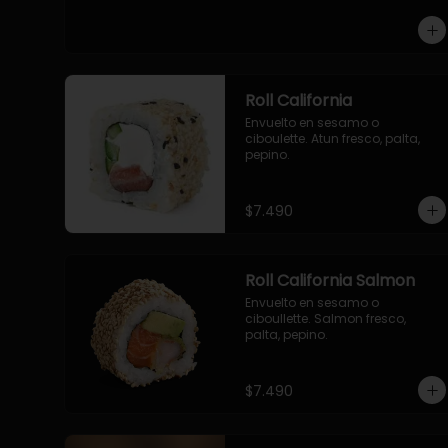
-pollo, queso cebollin, envuelto 
en panco.

-camaron, queso, cebollin, 
envuelto en panco.

-palmito, pepino, queso, 
envuelto en panco.
Roll California
Envuelto en sesamo o 
ciboulette. Atun fresco, palta, 
pepino.
$7.490
Roll California Salmon
Envuelto en sesamo o 
ciboullette. Salmon fresco, 
palta, pepino.
$7.490