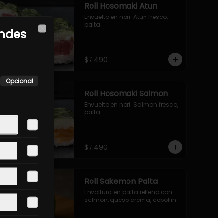
Roll Hosomaki Atun
Envuelto en nori. Atun fresco, 
palta.
andes
Close
$7.490
Opcional
Roll Hosomaki Salmon
Envuelto en nori. Salmon fresco, 
palta.
$7.490
Roll Sakemon Palta
Envoltura en palta relleno con 
salmon, queso crema, cebollin.