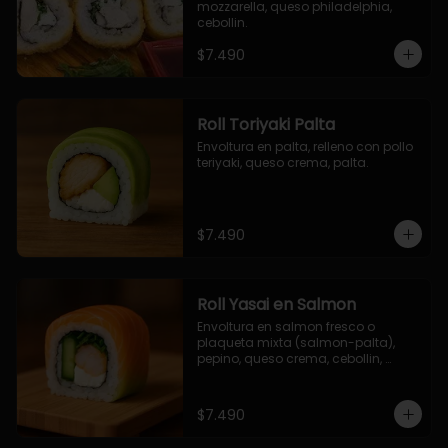
mozzarella, queso philadelphia, 
cebollin.
$7.490
Roll Toriyaki Palta
Envoltura en palta, relleno con pollo 
teriyaki, queso crema, palta.
$7.490
Roll Yasai en Salmon
Envoltura en salmon fresco o 
plaqueta mixta (salmon-palta), 
pepino, queso crema, cebollin, 
palta.
$7.490