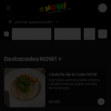
Abrir menu de navegación
Logi
¿Dónde quieres pedir?
Destacados NOW! ⭐
Mundo Japon
Mundo Méxic
Destacados NOW! ⭐
Ceviche de la Casa NOW.
Camaron, salmon, palta, cilantro, 
cebolla morada, papa camote, 
leche de tigre.
$11.990