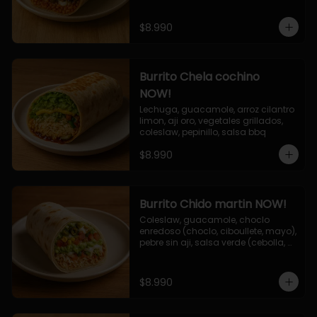
$8.990
Burrito Chela cochino
NOW!
Lechuga, guacamole, arroz cilantro 
limon, aji oro, vegetales grillados, 
coleslaw, pepinillo, salsa bbq
$8.990
Burrito Chido martin NOW!
Coleslaw, guacamole, choclo 
enredoso (choclo, ciboullete, mayo), 
pebre sin aji, salsa verde (cebolla, 
cilantro, limon), jalapeño, queso 
mozzarella, salsa tari.
$8.990