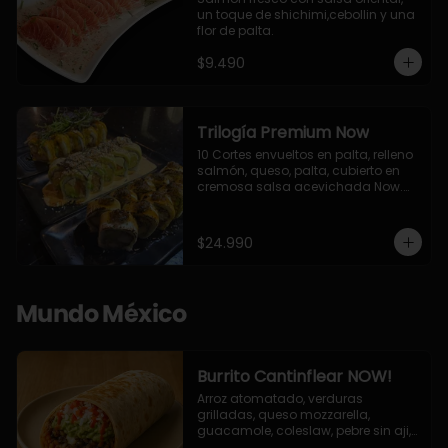
un toque de shichimi,cebollin y una 
flor de palta.
$9.490
Trilogía Premium Now
10 Cortes envueltos en palta, relleno 
salmón, queso, palta, cubierto en 
cremosa salsa acevichada Now.

10 Cortes envueltos en queso 
crema, relleno de pollo apanado y 
palta, cubierto con topping de 
$24.990
chimichurri de la casa flambeado.

10 Cortes rellenos de camaron 
apanado, palta, queso crema, 
bañado en deliciosa salsa tari, 
Mundo México
flambeada con toques de teriyaki y 
topping de furikake de salmón.
Burrito Cantinflear NOW!
Arroz atomatado, verduras 
grilladas, queso mozzarella, 
guacamole, coleslaw, pebre sin aji, 
salsa siracha (picante)