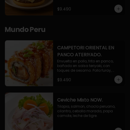
$9.490
Mundo Peru
CAMPETORI ORIENTAL EN
PANCO ATERIYADO.
Envuelto en pollo, frito en panco, 
bañado en salsa teriyaki, con 
toques de sesamo. Pollo furay, 
queso, champiñon furay, cebollin.
$9.490
Ceviche Mixto NOW.
Tilapia, salmon, choclo peruano, 
cilantro, cebolla morada, papa 
camote, leche de tigre.