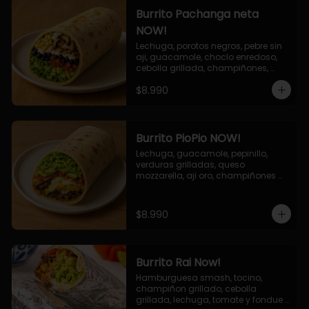
Burrito Pachanga neta
NOW!
Lechuga, porotos negros, pebre sin 
aji, guacamole, choclo enredoso, 
cebolla grillada, champiñones, 
salsa mayo ajo.
$8.990
Burrito PioPio NOW!
Lechuga, guacamole, pepinillo, 
verduras grilladas, queso 
mozzarella, aji oro, champiñones 
grillados, salsa now.
$8.990
Burrito Rai Now!
Hamburguesa smash, tocino, 
champiñon grillado, cebolla 
grillada, lechuga, tomate y fondue 