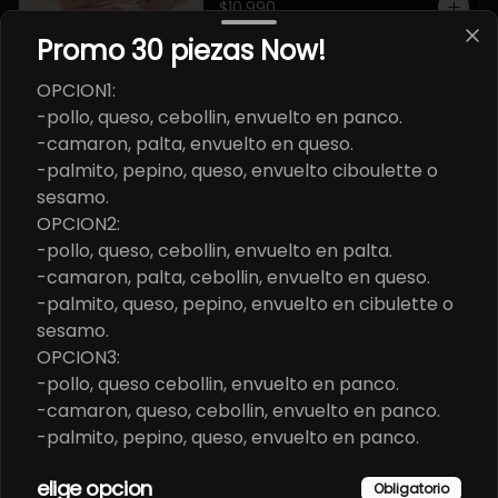
$10.990
Promo 30 piezas Now!
Ceviche de la Casa NOW.
OPCION1:
Camaron, salmon, palta, cilantro, 
-pollo, queso, cebollin, envuelto en panco.
cebolla morada, papa camote, 
-camaron, palta, envuelto en queso.
leche de tigre.
-palmito, pepino, queso, envuelto ciboulette o
sesamo.
$11.990
OPCION2:
-pollo, queso, cebollin, envuelto en palta.
-camaron, palta, cebollin, envuelto en queso.
Ceviche del Chef.
-palmito, queso, pepino, envuelto en cibulette o
Camaron, pulpo, salmon, palta, 
sesamo.
cilantro, cebolla morada, rocotto, 
papa camote, leche de tigre.
OPCION3:
-pollo, queso cebollin, envuelto en panco.
$12.990
-camaron, queso, cebollin, envuelto en panco.
-palmito, pepino, queso, envuelto en panco.
EBI FURAY ORIENTAL EN
elige opcion
Obligatorio