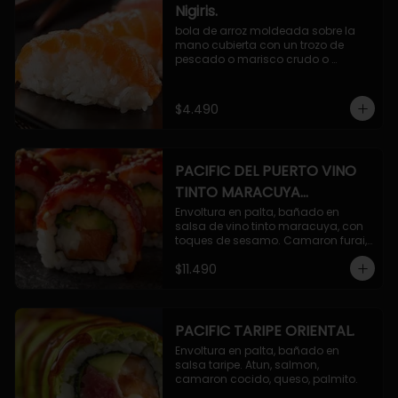
Nigiris.
bola de arroz moldeada sobre la 
mano cubierta con un trozo de 
pescado o marisco crudo o 
cocido.

3 unidades.
$4.490
PACIFIC DEL PUERTO VINO
TINTO MARACUYA
ORIENTAL.
Envoltura en palta, bañado en 
salsa de vino tinto maracuya, con 
toques de sesamo. Camaron furai, 
salmon, queso, pepino.
$11.490
PACIFIC TARIPE ORIENTAL.
Envoltura en palta, bañado en 
salsa taripe. Atun, salmon, 
camaron cocido, queso, palmito.