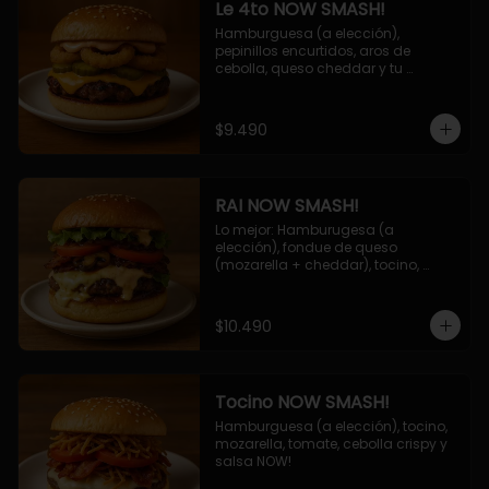
Le 4to NOW SMASH!
Hamburguesa (a elección), 
pepinillos encurtidos, aros de 
cebolla, queso cheddar y tu 
deliciosa salsa NOW!
$9.490
RAI NOW SMASH!
Lo mejor: Hamburugesa (a 
elección), fondue de queso 
(mozarella + cheddar), tocino, 
champiñon grillado, tomate, 
lechuga, cebolla grillada y salsa 
NOW!
$10.490
Tocino NOW SMASH!
Hamburguesa (a elección), tocino, 
mozarella, tomate, cebolla crispy y 
salsa NOW!