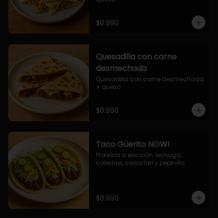
$8.990
Quesadilla con carne
desmechada
Quesadilla con carne desmechada 
+ queso
$8.990
Taco Güerito NOW!
Proteína a elección, lechuga, 
coleslaw, salsa tari y pepinillo.
$8.990