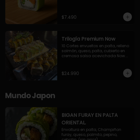
$7.490
Trilogía Premium Now
10 Cortes envueltos en palta, relleno 
salmón, queso, palta, cubierto en 
cremosa salsa acevichada Now.

10 Cortes envueltos en queso 
crema, relleno de pollo apanado y 
palta, cubierto con topping de 
$24.990
chimichurri de la casa flambeado.

10 Cortes rellenos de camaron 
apanado, palta, queso crema, 
bañado en deliciosa salsa tari, 
Mundo Japon
flambeada con toques de teriyaki y 
topping de furikake de salmón.
BIGAN FURAY EN PALTA
ORIENTAL.
Envoltura en palta, Champiñon 
furay, queso, palmito, pepino, 
cebollin. (sin arroz)