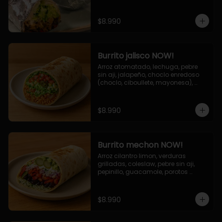
de queso (mozarella y cheddar) y 
la deliciosa salsa now.
$8.990
Burrito jalisco NOW!
Arroz atomatado, lechuga, pebre 
sin aji, jalapeño, choclo enredoso 
(choclo, ciboullete, mayonesa), 
cebolla grillada, queso mozzarella, 
salsa tari.
$8.990
Burrito mechon NOW!
Arroz cilantro limon, verduras 
grilladas, coleslaw, pebre sin aji, 
pepinillo, guacamole, porotos 
negros, mayo ajo.
$8.990