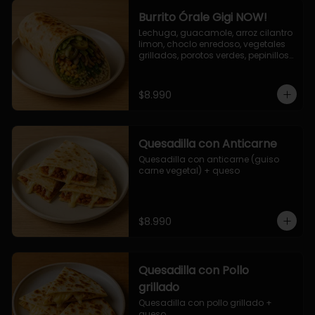
Burrito Órale Gigi NOW!
Lechuga, guacamole, arroz cilantro 
limon, choclo enredoso, vegetales 
grillados, porotos verdes, pepinillos 
encurtidos, salsa de cilantro.
$8.990
Quesadilla con Anticarne
Quesadilla con anticarne (guiso 
carne vegetal) + queso
$8.990
Quesadilla con Pollo
grillado
Quesadilla con pollo grillado + 
queso.