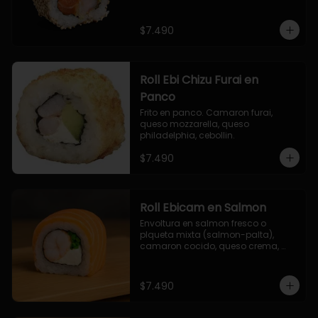
$7.490
Roll Ebi Chizu Furai en
Panco
Frito en panco. Camaron furai, 
queso mozzarella, queso 
philadelphia, cebollin.
$7.490
Roll Ebicam en Salmon
Envoltura en salmon fresco o 
plqueta mixta (salmon-palta), 
camaron cocido, queso crema, 
cebollin.
$7.490