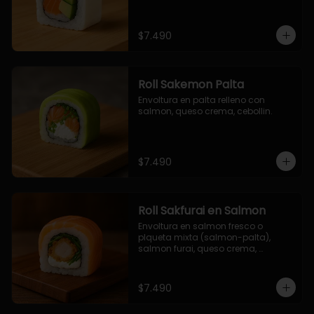
$7.490
Roll Sakemon Palta
Envoltura en palta relleno con 
salmon, queso crema, cebollin.
$7.490
Roll Sakfurai en Salmon
Envoltura en salmon fresco o 
plqueta mixta (salmon-palta), 
salmon furai, queso crema, 
cebollin.
$7.490