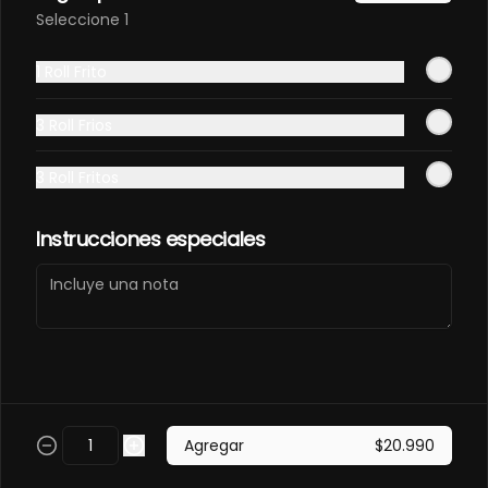
PANCO.
Seleccione 1
Envuelto en pollo, frito en panco. 
Camaron furay, queso, palta, 
1 Roll Frito
champiñon furay.
$9.490
3 Roll Frios
3 Roll Fritos
EBI MAGURO ACEVICHON
EN PANCO.
Frito en panco, cubierto con atun 
Instrucciones especiales
fresco, salsa acevichada y toques 
de sachimi. Camaron cocido, 
queso, palmito.
$11.490
EBI SAKE FURAY
ACEVICHADO.
Envuelto en palta, cubierto con 
Agregar
$20.990
salmon fresco, salsa acevichada y 
toques de shichimi. Camaron furay, 
queso, cebollin.