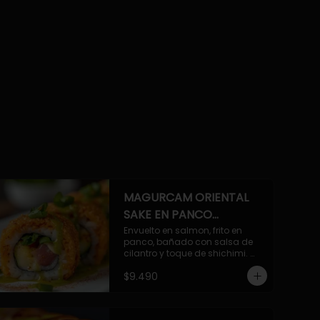
MAGURCAM ORIENTAL
SAKE EN PANCO
ACILANTRADO.
Envuelto en salmon, frito en 
panco, bañado con salsa de 
cilantro y toque de shichimi. 
Atun, camaron, queso, cebollin.
$9.490