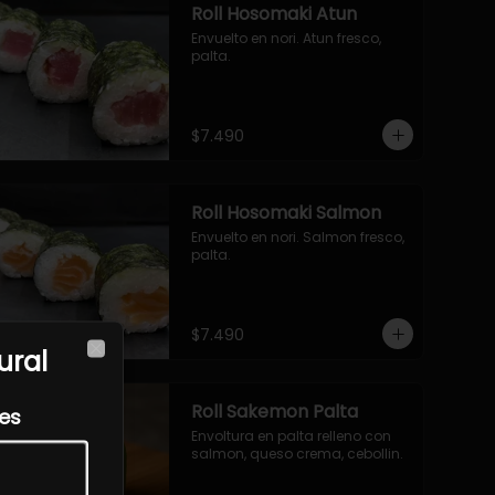
Roll Hosomaki Atun
Envuelto en nori. Atun fresco, 
palta.
$7.490
Roll Hosomaki Salmon
Envuelto en nori. Salmon fresco, 
palta.
$7.490
ural
Close
Roll Sakemon Palta
les
Envoltura en palta relleno con 
salmon, queso crema, cebollin.