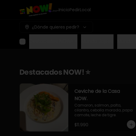
Inicio
Pedir
Local
¿Dónde quieres pedir?
Destacados NOW! ⭐
Mundo Japon
Mundo 
Destacados NOW! ⭐
Ceviche de la Casa
NOW.
Camaron, salmon, palta, 
cilantro, cebolla morada, papa 
camote, leche de tigre.
$11.990