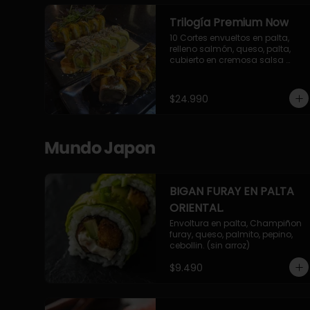
Trilogía Premium Now
10 Cortes envueltos en palta, 
relleno salmón, queso, palta, 
cubierto en cremosa salsa 
acevichada Now.

10 Cortes envueltos en queso 
crema, relleno de pollo 
$24.990
apanado y palta, cubierto con 
topping de chimichurri de la 
casa flambeado.

10 Cortes rellenos de camaron 
Mundo Japon
apanado, palta, queso crema, 
bañado en deliciosa salsa tari, 
flambeada con toques de 
teriyaki y topping de furikake de 
BIGAN FURAY EN PALTA
salmón.
ORIENTAL.
Envoltura en palta, Champiñon 
furay, queso, palmito, pepino, 
cebollin. (sin arroz)
$9.490