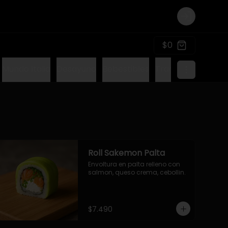
Login
$0
Mundo Italia
Desayuno
Bebestibles
Tragos sin alcohol
Roll Sakemon Palta
Envoltura en palta relleno con 
salmon, queso crema, cebollin.
$7.490