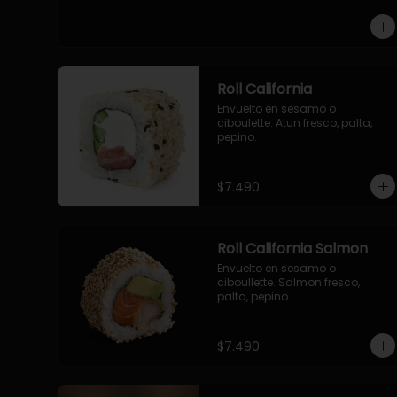
-pollo, queso cebollin, envuelto 
en panco.

-camaron, queso, cebollin, 
envuelto en panco.

-palmito, pepino, queso, 
envuelto en panco.
Roll California
Envuelto en sesamo o 
ciboulette. Atun fresco, palta, 
pepino.
$7.490
Roll California Salmon
Envuelto en sesamo o 
ciboullette. Salmon fresco, 
palta, pepino.
$7.490