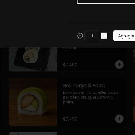
$7.490
Roll Torfurai en Queso
Agregar
Envoltura en queso 
philadelphia. Pollo furai, palta, 
cebollin.
$7.490
Roll Toriyaki Palta
Envoltura en palta, relleno con 
pollo teriyaki, queso crema, 
palta.
$7.490