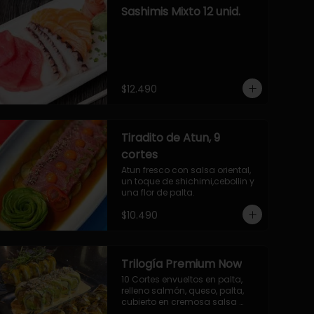
Sashimis Mixto 12 unid.
$12.490
Tiradito de Atun, 9
cortes
Atun fresco con salsa oriental, 
un toque de shichimi,cebollin y 
una flor de palta.
$10.490
Trilogía Premium Now
10 Cortes envueltos en palta, 
relleno salmón, queso, palta, 
cubierto en cremosa salsa 
acevichada Now.
