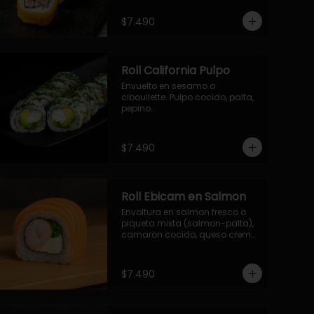
- palmito, pepino, queso, 
envuelto en ciboulette.

$7.490
- salmon, queso, palta, envuelto 
en queso.

-hosomaki de camaron palta.
Roll California Pulpo
Envuelto en sesamo o 
ciboullette. Pulpo cocido, palta, 
pepino.
$7.490
Roll Ebicam en Salmon
Envoltura en salmon fresco o 
plqueta mixta (salmon-palta), 
camaron cocido, queso crema, 
cebollin.
$7.490