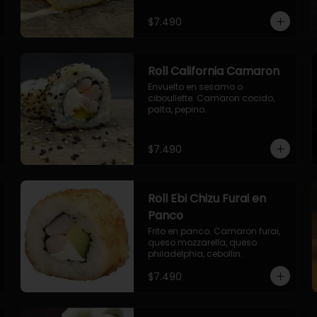
envuelto en ciboulette.

- salmon, queso, palta, envuelto 
$7.490
en queso.
Roll California Camaron
Envuelto en sesamo o 
ciboullette. Camaron cocido, 
palta, pepino.
$7.490
Roll Ebi Chizu Furai en
Panco
Frito en panco. Camaron furai, 
queso mozzarella, queso 
philadelphia, cebollin.
$7.490