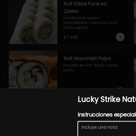
Roll Ebisai Furai en
Queso
Envoltura en queso 
philadelphia. Camaron furai, 
palta, pepino.
$7.490
Roll Hosomaki Pulpo
Envuelto en nori. Pulpo cocido, 
palta.
$7.490
Lucky Strike Nat
Roll Sakasai en Queso
Instrucciones especia
Envoltura en queso crema, 
relleno de salmón, pepino, palta.