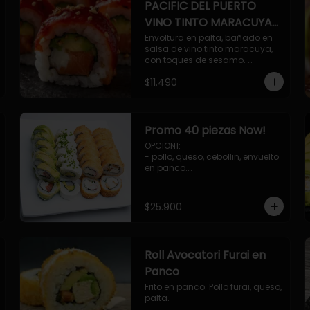
PACIFIC DEL PUERTO
VINO TINTO MARACUYA
ORIENTAL.
Envoltura en palta, bañado en 
salsa de vino tinto maracuya, 
con toques de sesamo. 
Camaron furai, salmon, queso, 
$11.490
pepino.
Promo 40 piezas Now!
OPCION1: 

- pollo, queso, cebollin, envuelto 
en panco.

- camaron, queso, cebollin, 
envuelto en panco.

- palmito, pepino, queso, 
$25.900
envuelto en palta.

- salmon, queso, palta, envuelto 
en ciboulette.

OPCION2:

Roll Avocatori Furai en
- pollo, queso, cebollin, envuelto 
en panco.

Panco
- camaron, queso, cebollin, 
Frito en panco. Pollo furai, queso, 
envuelto en palta.

palta.
- palmito, pepino, queso, 