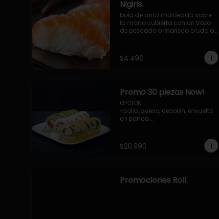
Nigiris.
bola de arroz moldeada sobre 
la mano cubierta con un trozo 
de pescado o marisco crudo o 
cocido.

3 unidades.
$4.490
Promo 30 piezas Now!
OPCION1: 

-pollo, queso, cebollin, envuelto 
en panco.

-camaron, palta, envuelto en 
queso.

-palmito, pepino, queso, 
$20.990
envuelto ciboulette o sesamo.

OPCION2:

-pollo, queso, cebollin, envuelto 
en palta.

Promociones Roll.
-camaron, palta, cebollin, 
envuelto en queso.

-palmito, queso, pepino, 
envuelto en cibulette o sesamo.

OPCION3:
