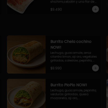
shichimi,cebollin y una flor de 
palta.
$9.490
Burrito Chela cochino
NOW!
Lechuga, guacamole, arroz 
cilantro limon, aji oro, vegetales 
grillados, coleslaw, pepinillo, 
salsa bbq
$8.990
Burrito PioPio NOW!
Lechuga, guacamole, pepinillo, 
verduras grilladas, queso 
mozzarella, aji oro, 
champiñones grillados, salsa 
now.