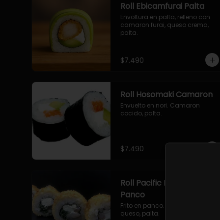
Roll Ebicamfurai Palta
Envoltura en palta, relleno con 
camaron furai, queso crema, 
palta.
$7.490
Roll Hosomaki Camaron
Envuelto en nori. Camaron 
cocido, palta.
$7.490
Roll Pacific Furai en
Panco
Frito en panco. Camaron furai, 
queso, palta.