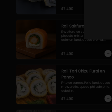
$7.490
Roll Sakfurai en Salmon
Envoltura en salmon fresco o 
plqueta mixta (salmon-palta), 
salmon furai, queso crema, 
cebollin.
$7.490
Roll Tori Chizu Furai en
Panco
Frito en panco, Pollo furai, queso 
mozzarella, queso philadelphia, 
cebollin.
$7.490