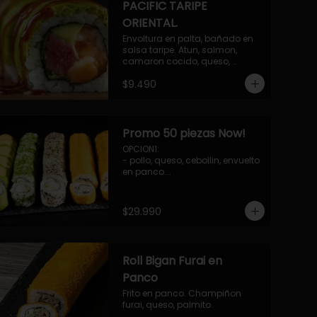
PACIFIC TARIPE
ORIENTAL.
Envoltura en palta, bañado en 
salsa taripe. Atun, salmon, 
camaron cocido, queso, 
palmito.
$9.490
Promo 50 piezas Now!
OPCION1: 

- pollo, queso, cebollin, envuelto 
en panco.

- camaron, queso, cebollin, 
envuelto en queso.

- palmito, pepino, queso, 
$29.990
envuelto en palta.

- salmon, queso, palta, envuelto 
en ciboulette.

-hosomaki de camaron palta.

Roll Bigan Furai en
OPCION2:

- pollo, queso, cebollin, envuelto 
Panco
en panco.

Frito en panco. Champiñon 
- camaron, queso, cebollin, 
furai, queso, palmito.
envuelto en panco.
