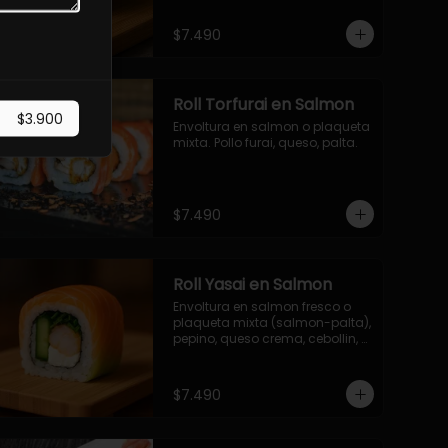
$7.490
Roll Torfurai en Salmon
$3.900
Envoltura en salmon o plaqueta 
mixta. Pollo furai, queso, palta.
$7.490
Roll Yasai en Salmon
Envoltura en salmon fresco o 
plaqueta mixta (salmon-palta), 
pepino, queso crema, cebollin, 
palta.
$7.490