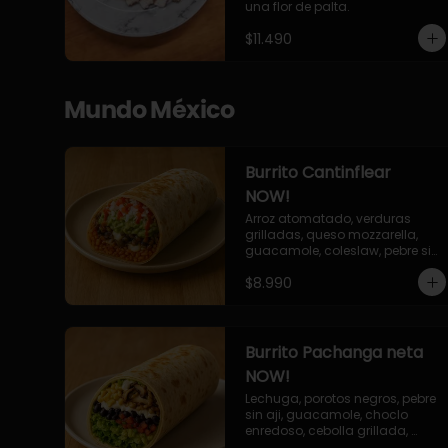
una flor de palta.
$11.490
Mundo México
Burrito Cantinflear
NOW!
Arroz atomatado, verduras 
grilladas, queso mozzarella, 
guacamole, coleslaw, pebre sin 
aji, salsa siracha (picante)
$8.990
Burrito Pachanga neta
NOW!
Lechuga, porotos negros, pebre 
sin aji, guacamole, choclo 
enredoso, cebolla grillada, 
champiñones, salsa mayo ajo.