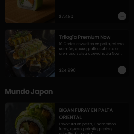
$7.490
Trilogía Premium Now
10 Cortes envueltos en palta, relleno 
salmón, queso, palta, cubierto en 
cremosa salsa acevichada Now.

10 Cortes envueltos en queso 
crema, relleno de pollo apanado y 
palta, cubierto con topping de 
$24.990
chimichurri de la casa flambeado.

10 Cortes rellenos de camaron 
apanado, palta, queso crema, 
bañado en deliciosa salsa tari, 
Mundo Japon
flambeada con toques de teriyaki y 
topping de furikake de salmón.
BIGAN FURAY EN PALTA
ORIENTAL.
Envoltura en palta, Champiñon 
furay, queso, palmito, pepino, 
cebollin. (sin arroz)