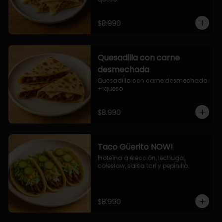
$8.990
Quesadilla con carne
desmechada
Quesadilla con carne desmechada 
+ queso
$8.990
Taco Güerito NOW!
Proteína a elección, lechuga, 
coleslaw, salsa tari y pepinillo.
$8.990