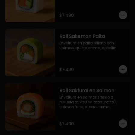
$7.490
Roll Sakemon Palta
Envoltura en palta relleno con 
salmon, queso crema, cebollin.
$7.490
Roll Sakfurai en Salmon
Envoltura en salmon fresco o 
plqueta mixta (salmon-palta), 
salmon furai, queso crema, 
cebollin.
$7.490