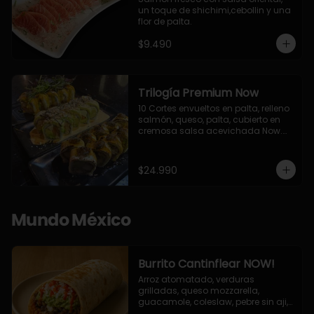
un toque de shichimi,cebollin y una 
flor de palta.
$9.490
Trilogía Premium Now
10 Cortes envueltos en palta, relleno 
salmón, queso, palta, cubierto en 
cremosa salsa acevichada Now.

10 Cortes envueltos en queso 
crema, relleno de pollo apanado y 
palta, cubierto con topping de 
$24.990
chimichurri de la casa flambeado.

10 Cortes rellenos de camaron 
apanado, palta, queso crema, 
bañado en deliciosa salsa tari, 
Mundo México
flambeada con toques de teriyaki y 
topping de furikake de salmón.
Burrito Cantinflear NOW!
Arroz atomatado, verduras 
grilladas, queso mozzarella, 
guacamole, coleslaw, pebre sin aji, 
salsa siracha (picante)