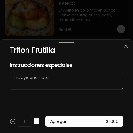
PANCO.
Envuelto en pollo, frito en panco. 
Camaron furay, queso, palta, 
champiñon furay.
$9.490
Triton Frutilla
EBI MAGURO ACEVICHON
EN PANCO.
Frito en panco, cubierto con atun 
Instrucciones especiales
fresco, salsa acevichada y toques 
de sachimi. Camaron cocido, 
queso, palmito.
$11.490
EBI SAKE FURAY
ACEVICHADO.
Envuelto en palta, cubierto con 
Agregar
$1.000
salmon fresco, salsa acevichada y 
toques de shichimi. Camaron furay, 
queso, cebollin.