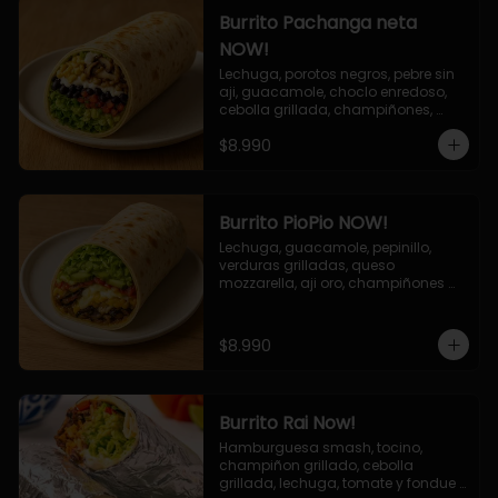
Burrito Pachanga neta
NOW!
Lechuga, porotos negros, pebre sin 
aji, guacamole, choclo enredoso, 
cebolla grillada, champiñones, 
salsa mayo ajo.
$8.990
Burrito PioPio NOW!
Lechuga, guacamole, pepinillo, 
verduras grilladas, queso 
mozzarella, aji oro, champiñones 
grillados, salsa now.
$8.990
Burrito Rai Now!
Hamburguesa smash, tocino, 
champiñon grillado, cebolla 
grillada, lechuga, tomate y fondue 