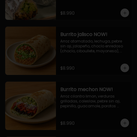
de queso (mozarella y cheddar) y 
la deliciosa salsa now.
$8.990
Burrito jalisco NOW!
Arroz atomatado, lechuga, pebre 
sin aji, jalapeño, choclo enredoso 
(choclo, ciboullete, mayonesa), 
cebolla grillada, queso mozzarella, 
salsa tari.
$8.990
Burrito mechon NOW!
Arroz cilantro limon, verduras 
grilladas, coleslaw, pebre sin aji, 
pepinillo, guacamole, porotos 
negros, mayo ajo.
$8.990