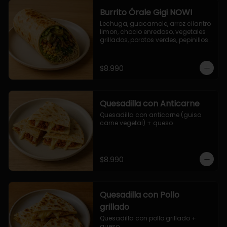
Burrito Órale Gigi NOW!
Lechuga, guacamole, arroz cilantro 
limon, choclo enredoso, vegetales 
grillados, porotos verdes, pepinillos 
encurtidos, salsa de cilantro.
$8.990
Quesadilla con Anticarne
Quesadilla con anticarne (guiso 
carne vegetal) + queso
$8.990
Quesadilla con Pollo
grillado
Quesadilla con pollo grillado + 
queso.