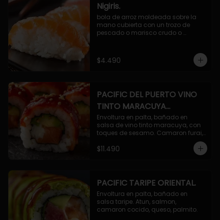
Nigiris.
bola de arroz moldeada sobre la 
mano cubierta con un trozo de 
pescado o marisco crudo o 
cocido.

3 unidades.
$4.490
PACIFIC DEL PUERTO VINO
TINTO MARACUYA
ORIENTAL.
Envoltura en palta, bañado en 
salsa de vino tinto maracuya, con 
toques de sesamo. Camaron furai, 
salmon, queso, pepino.
$11.490
PACIFIC TARIPE ORIENTAL.
Envoltura en palta, bañado en 
salsa taripe. Atun, salmon, 
camaron cocido, queso, palmito.