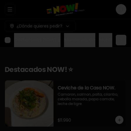
Abrir menu de navegación
Logi
¿Dónde quieres pedir?
Destacados NOW! ⭐
Mundo Japon
Mundo Méxic
Destacados NOW! ⭐
Ceviche de la Casa NOW.
Camaron, salmon, palta, cilantro, 
cebolla morada, papa camote, 
leche de tigre.
$11.990