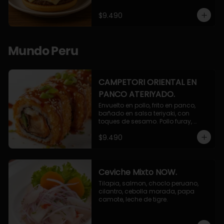
$9.490
Mundo Peru
CAMPETORI ORIENTAL EN
PANCO ATERIYADO.
Envuelto en pollo, frito en panco, 
bañado en salsa teriyaki, con 
toques de sesamo. Pollo furay, 
queso, champiñon furay, cebollin.
$9.490
Ceviche Mixto NOW.
Tilapia, salmon, choclo peruano, 
cilantro, cebolla morada, papa 
camote, leche de tigre.