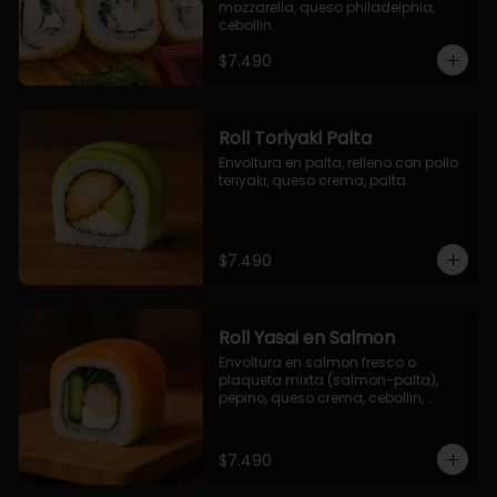
mozzarella, queso philadelphia, 
cebollin.
$7.490
Roll Toriyaki Palta
Envoltura en palta, relleno con pollo 
teriyaki, queso crema, palta.
$7.490
Roll Yasai en Salmon
Envoltura en salmon fresco o 
plaqueta mixta (salmon-palta), 
pepino, queso crema, cebollin, 
palta.
$7.490