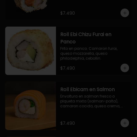
$7.490
Roll Ebi Chizu Furai en
Panco
Frito en panco. Camaron furai, 
queso mozzarella, queso 
philadelphia, cebollin.
$7.490
Roll Ebicam en Salmon
Envoltura en salmon fresco o 
plqueta mixta (salmon-palta), 
camaron cocido, queso crema, 
cebollin.
$7.490