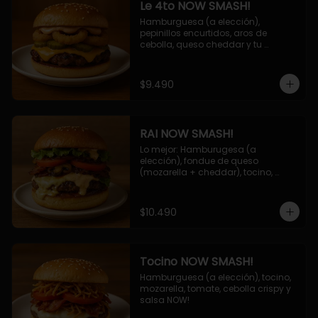
Le 4to NOW SMASH!
Hamburguesa (a elección), 
pepinillos encurtidos, aros de 
cebolla, queso cheddar y tu 
deliciosa salsa NOW!
$9.490
RAI NOW SMASH!
Lo mejor: Hamburugesa (a 
elección), fondue de queso 
(mozarella + cheddar), tocino, 
champiñon grillado, tomate, 
lechuga, cebolla grillada y salsa 
NOW!
$10.490
Tocino NOW SMASH!
Hamburguesa (a elección), tocino, 
mozarella, tomate, cebolla crispy y 
salsa NOW!