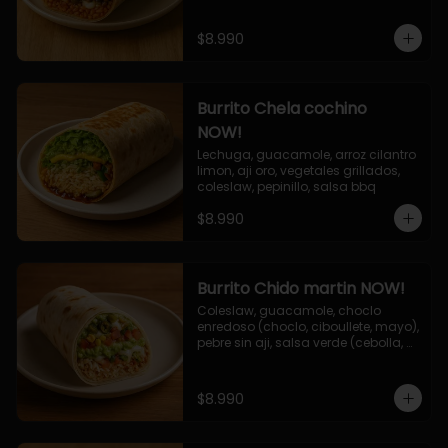
$8.990
Burrito Chela cochino
NOW!
Lechuga, guacamole, arroz cilantro 
limon, aji oro, vegetales grillados, 
coleslaw, pepinillo, salsa bbq
$8.990
Burrito Chido martin NOW!
Coleslaw, guacamole, choclo 
enredoso (choclo, ciboullete, mayo), 
pebre sin aji, salsa verde (cebolla, 
cilantro, limon), jalapeño, queso 
mozzarella, salsa tari.
$8.990