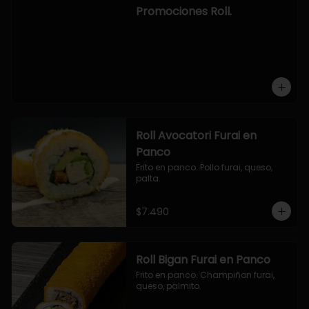
-hosomaki de camaron palta.

Promociones Roll.
OPCION2:

- pollo, queso, cebollin, envuelto en 
panco.

- camaron, queso, cebollin, 
envuelto en panco.

- palmito, pepino, queso, envuelto 
en ciboulette.

- salmon, queso, palta, envuelto en 
queso.

-hosomaki de camaron palta.
Roll Avocatori Furai en
Panco
Frito en panco. Pollo furai, queso, 
palta.
$7.490
Roll Bigan Furai en Panco
Frito en panco. Champiñon furai, 
queso, palmito.