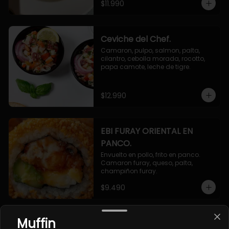
$11.990
Ceviche del Chef.
Camaron, pulpo, salmon, palta, 
cilantro, cebolla morada, rocotto, 
papa camote, leche de tigre.
$12.990
EBI FURAY ORIENTAL EN
PANCO.
Envuelto en pollo, frito en panco. 
Camaron furay, queso, palta, 
champiñon furay.
$9.490
Muffin
EBI MAGURO ACEVICHON