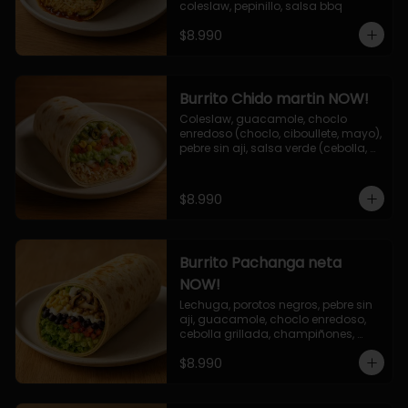
coleslaw, pepinillo, salsa bbq
$8.990
Burrito Chido martin NOW!
Coleslaw, guacamole, choclo 
enredoso (choclo, ciboullete, mayo), 
pebre sin aji, salsa verde (cebolla, 
cilantro, limon), jalapeño, queso 
mozzarella, salsa tari.
$8.990
Burrito Pachanga neta
NOW!
Lechuga, porotos negros, pebre sin 
aji, guacamole, choclo enredoso, 
cebolla grillada, champiñones, 
salsa mayo ajo.
$8.990