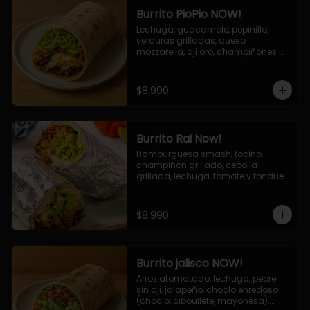
Burrito PioPio NOW!
Lechuga, guacamole, pepinillo, 
verduras grilladas, queso 
mozzarella, aji oro, champiñones 
grillados, salsa now.
$8.990
Burrito Rai Now!
Hamburguesa smash, tocino, 
champiñon grillado, cebolla 
grillada, lechuga, tomate y fondue 
de queso (mozarella y cheddar) y 
la deliciosa salsa now.
$8.990
Burrito jalisco NOW!
Arroz atomatado, lechuga, pebre 
sin aji, jalapeño, choclo enredoso 
(choclo, ciboullete, mayonesa), 