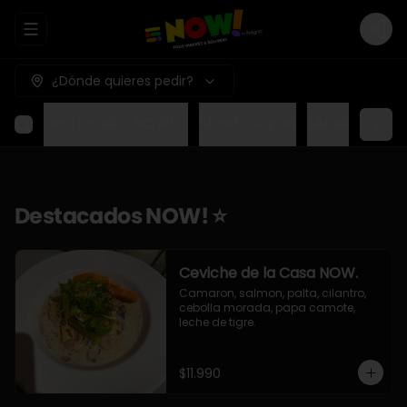
Abrir menu de navegación
Logi
¿Dónde quieres pedir?
Destacados NOW! ⭐
Mundo Japon
Mundo Méxic
Destacados NOW! ⭐
Ceviche de la Casa NOW.
Camaron, salmon, palta, cilantro, 
cebolla morada, papa camote, 
leche de tigre.
$11.990