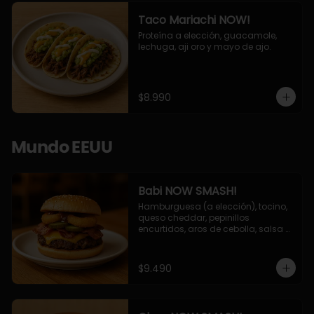
Taco Mariachi NOW!
Proteína a elección, guacamole, 
lechuga, aji oro y mayo de ajo.
$8.990
Mundo EEUU
Babi NOW SMASH!
Hamburguesa (a elección), tocino, 
queso cheddar, pepinillos 
encurtidos, aros de cebolla, salsa 
barbecue.
$9.490