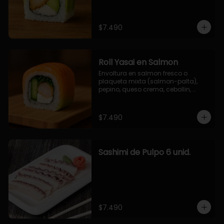
$7.490
Roll Yasai en Salmon
Envoltura en salmon fresco o 
plaqueta mixta (salmon-palta), 
pepino, queso crema, cebollin, 
palta.
$7.490
Sashimi de Pulpo 6 unid.
$7.490