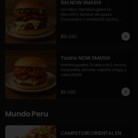
RAI NOW SMASH!
Lo mejor: Hamburugesa (a 
elección), fondue de queso 
(mozarella + cheddar), tocino, 
champiñon grillado, tomate, 
lechuga, cebolla grillada y salsa 
NOW!
$10.490
Tocino NOW SMASH!
Hamburguesa (a elección), tocino, 
mozarella, tomate, cebolla crispy y 
salsa NOW!
$9.490
Mundo Peru
CAMPETORI ORIENTAL EN