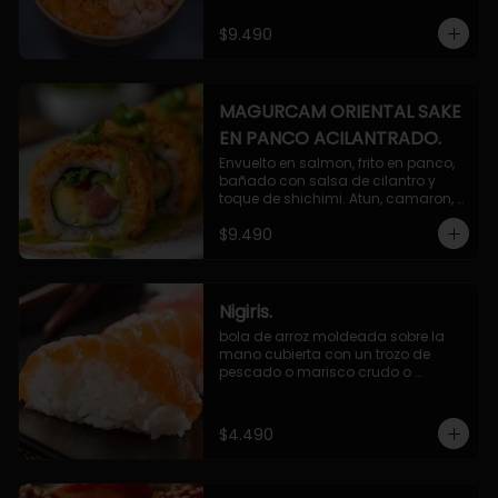
$9.490
MAGURCAM ORIENTAL SAKE
EN PANCO ACILANTRADO.
Envuelto en salmon, frito en panco, 
bañado con salsa de cilantro y 
toque de shichimi. Atun, camaron, 
queso, cebollin.
$9.490
Nigiris.
bola de arroz moldeada sobre la 
mano cubierta con un trozo de 
pescado o marisco crudo o 
cocido.

3 unidades.
$4.490