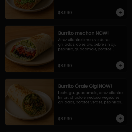
cebolla grillada, queso mozzarella, 
salsa tari.
$8.990
Burrito mechon NOW!
Arroz cilantro limon, verduras 
grilladas, coleslaw, pebre sin aji, 
pepinillo, guacamole, porotos 
negros, mayo ajo.
$8.990
Burrito Órale Gigi NOW!
Lechuga, guacamole, arroz cilantro 
limon, choclo enredoso, vegetales 
grillados, porotos verdes, pepinillos 
encurtidos, salsa de cilantro.
$8.990