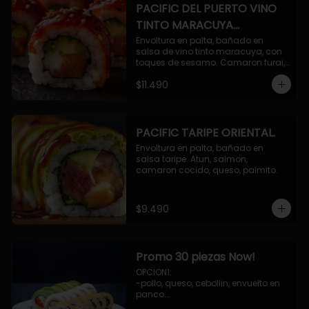
PACIFIC DEL PUERTO VINO
TINTO MARACUYA
ORIENTAL.
Envoltura en palta, bañado en 
salsa de vino tinto maracuya, con 
toques de sesamo. Camaron furai, 
salmon, queso, pepino.
$11.490
PACIFIC TARIPE ORIENTAL.
Envoltura en palta, bañado en 
salsa taripe. Atun, salmon, 
camaron cocido, queso, palmito.
$9.490
Promo 30 piezas Now!
OPCION1: 

-pollo, queso, cebollin, envuelto en 
panco.

-camaron, palta, envuelto en 