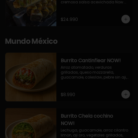
cremosa salsa acevichada Now.

10 Cortes envueltos en queso 
crema, relleno de pollo apanado y 
palta, cubierto con topping de 
$24.990
chimichurri de la casa flambeado.

10 Cortes rellenos de camaron 
apanado, palta, queso crema, 
bañado en deliciosa salsa tari, 
Mundo México
flambeada con toques de teriyaki y 
topping de furikake de salmón.
Burrito Cantinflear NOW!
Arroz atomatado, verduras 
grilladas, queso mozzarella, 
guacamole, coleslaw, pebre sin aji, 
salsa siracha (picante)
$8.990
Burrito Chela cochino
NOW!
Lechuga, guacamole, arroz cilantro 
limon, aji oro, vegetales grillados, 