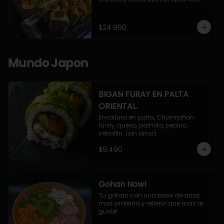
10 Cortes envueltos en queso 
crema, relleno de pollo apanado y 
palta, cubierto con topping de 
$24.990
chimichurri de la casa flambeado.

10 Cortes rellenos de camaron 
apanado, palta, queso crema, 
bañado en deliciosa salsa tari, 
Mundo Japon
flambeada con toques de teriyaki y 
topping de furikake de salmón.
BIGAN FURAY EN PALTA
ORIENTAL.
Envoltura en palta, Champiñon 
furay, queso, palmito, pepino, 
cebollin. (sin arroz)
$9.490
Gohan Now!
Tu gohan con una base de arroz 
mas proteina y relleno que mas te 
guste!