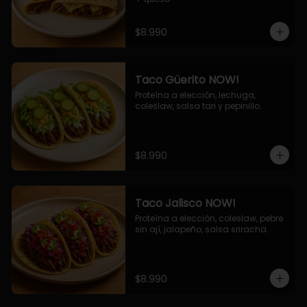
$8.990
Taco Güerito NOW!
Proteína a elección, lechuga, 
coleslaw, salsa tari y pepinillo.
$8.990
Taco Jalisco NOW!
Proteína a elección, coleslaw, pebre 
sin ají, jalapeño, salsa sriracha.
$8.990