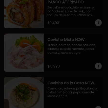
PANCO ATERIYADO.
Envuelto en pollo, frito en panco, 
bañado en salsa teriyaki, con 
toques de sesamo. Pollo furay, 
queso, champiñon furay, cebollin.
$9.490
Ceviche Mixto NOW.
Tilapia, salmon, choclo peruano, 
cilantro, cebolla morada, papa 
camote, leche de tigre.
$10.990
Ceviche de la Casa NOW.
Camaron, salmon, palta, cilantro, 
cebolla morada, papa camote, 
leche de tigre.