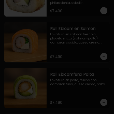
philadelphia, cebollin.
$7.490
Roll Ebicam en Salmon
Envoltura en salmon fresco o 
plqueta mixta (salmon-palta), 
camaron cocido, queso crema, 
cebollin.
$7.490
Roll Ebicamfurai Palta
Envoltura en palta, relleno con 
camaron furai, queso crema, palta.
$7.490