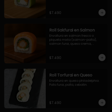
$7.490
Roll Sakfurai en Salmon
Envoltura en salmon fresco o 
plqueta mixta (salmon-palta), 
salmon furai, queso crema, 
cebollin.
$7.490
Roll Torfurai en Queso
Envoltura en queso philadelphia. 
Pollo furai, palta, cebollin.
$7.490