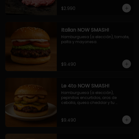
$2.990
Italian NOW SMASH!
Hamburguesa (a elección), tomate, 
palta y mayonesa.
$9.490
Le 4to NOW SMASH!
Hamburguesa (a elección), 
pepinillos encurtidos, aros de 
cebolla, queso cheddar y tu 
deliciosa salsa NOW!
$9.490