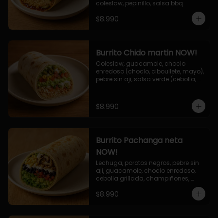
coleslaw, pepinillo, salsa bbq
$8.990
Burrito Chido martin NOW!
Coleslaw, guacamole, choclo 
enredoso (choclo, ciboullete, mayo), 
pebre sin aji, salsa verde (cebolla, 
cilantro, limon), jalapeño, queso 
mozzarella, salsa tari.
$8.990
Burrito Pachanga neta
NOW!
Lechuga, porotos negros, pebre sin 
aji, guacamole, choclo enredoso, 
cebolla grillada, champiñones, 
salsa mayo ajo.
$8.990