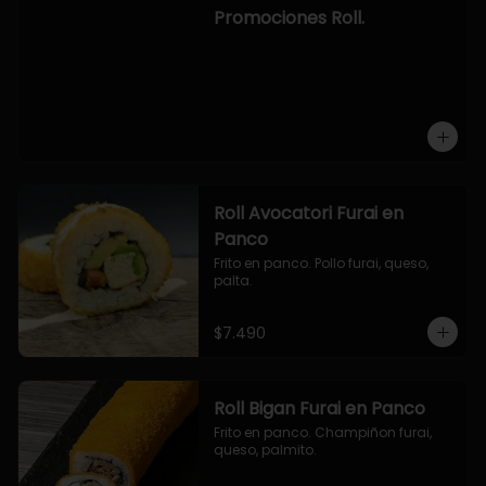
-hosomaki de camaron palta.

Promociones Roll.
OPCION2:

- pollo, queso, cebollin, envuelto en 
panco.

- camaron, queso, cebollin, 
envuelto en panco.

- palmito, pepino, queso, envuelto 
en ciboulette.

- salmon, queso, palta, envuelto en 
queso.

-hosomaki de camaron palta.
Roll Avocatori Furai en
Panco
Frito en panco. Pollo furai, queso, 
palta.
$7.490
Roll Bigan Furai en Panco
Frito en panco. Champiñon furai, 
queso, palmito.