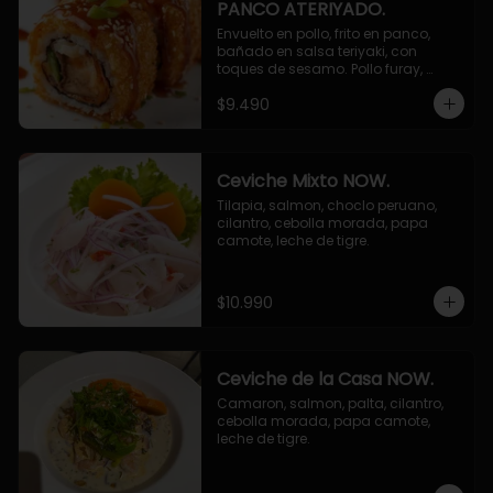
PANCO ATERIYADO.
Envuelto en pollo, frito en panco, 
bañado en salsa teriyaki, con 
toques de sesamo. Pollo furay, 
queso, champiñon furay, cebollin.
$9.490
Ceviche Mixto NOW.
Tilapia, salmon, choclo peruano, 
cilantro, cebolla morada, papa 
camote, leche de tigre.
$10.990
Ceviche de la Casa NOW.
Camaron, salmon, palta, cilantro, 
cebolla morada, papa camote, 
leche de tigre.