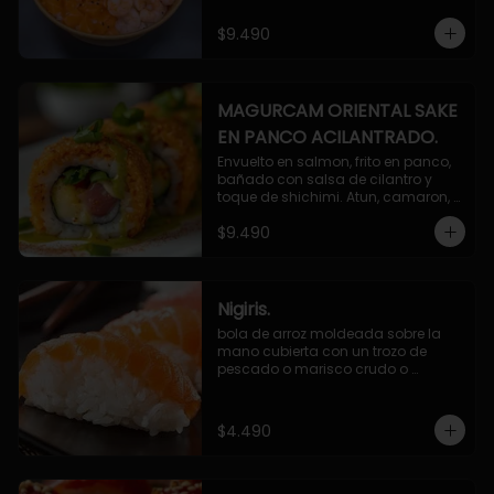
$9.490
MAGURCAM ORIENTAL SAKE
EN PANCO ACILANTRADO.
Envuelto en salmon, frito en panco, 
bañado con salsa de cilantro y 
toque de shichimi. Atun, camaron, 
queso, cebollin.
$9.490
Nigiris.
bola de arroz moldeada sobre la 
mano cubierta con un trozo de 
pescado o marisco crudo o 
cocido.

3 unidades.
$4.490