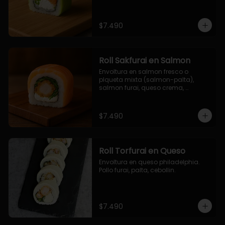
$7.490
Roll Sakfurai en Salmon
Envoltura en salmon fresco o 
plqueta mixta (salmon-palta), 
salmon furai, queso crema, 
cebollin.
$7.490
Roll Torfurai en Queso
Envoltura en queso philadelphia. 
Pollo furai, palta, cebollin.
$7.490