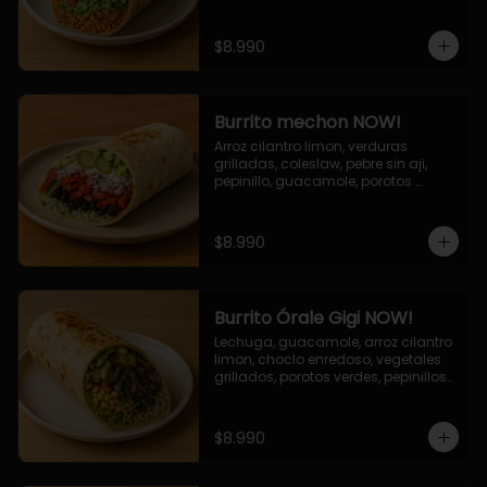
cebolla grillada, queso mozzarella, 
salsa tari.
$8.990
Burrito mechon NOW!
Arroz cilantro limon, verduras 
grilladas, coleslaw, pebre sin aji, 
pepinillo, guacamole, porotos 
negros, mayo ajo.
$8.990
Burrito Órale Gigi NOW!
Lechuga, guacamole, arroz cilantro 
limon, choclo enredoso, vegetales 
grillados, porotos verdes, pepinillos 
encurtidos, salsa de cilantro.
$8.990