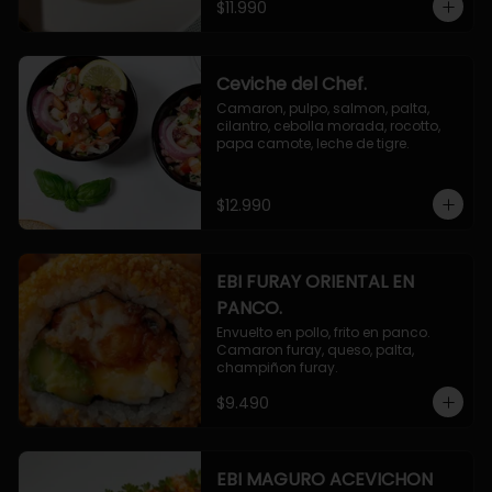
$11.990
Ceviche del Chef.
Camaron, pulpo, salmon, palta, 
cilantro, cebolla morada, rocotto, 
papa camote, leche de tigre.
$12.990
EBI FURAY ORIENTAL EN
PANCO.
Envuelto en pollo, frito en panco. 
Camaron furay, queso, palta, 
champiñon furay.
$9.490
EBI MAGURO ACEVICHON