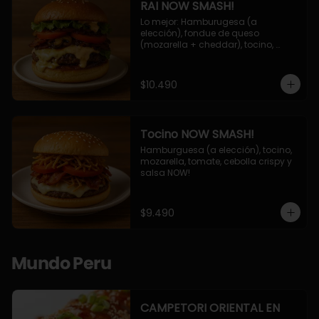
RAI NOW SMASH!
Lo mejor: Hamburugesa (a 
elección), fondue de queso 
(mozarella + cheddar), tocino, 
champiñon grillado, tomate, 
lechuga, cebolla grillada y salsa 
NOW!
$10.490
Tocino NOW SMASH!
Hamburguesa (a elección), tocino, 
mozarella, tomate, cebolla crispy y 
salsa NOW!
$9.490
Mundo Peru
CAMPETORI ORIENTAL EN