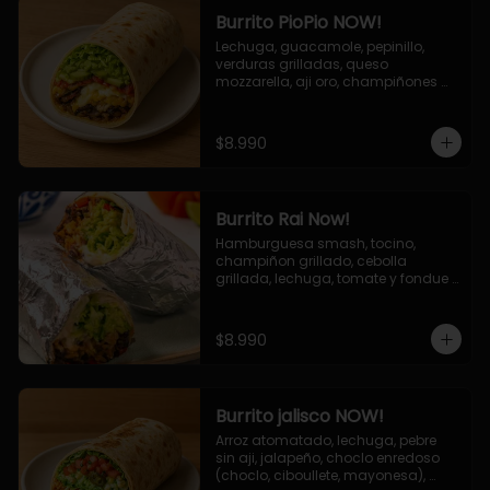
Burrito PioPio NOW!
Lechuga, guacamole, pepinillo, 
verduras grilladas, queso 
mozzarella, aji oro, champiñones 
grillados, salsa now.
$8.990
Burrito Rai Now!
Hamburguesa smash, tocino, 
champiñon grillado, cebolla 
grillada, lechuga, tomate y fondue 
de queso (mozarella y cheddar) y 
la deliciosa salsa now.
$8.990
Burrito jalisco NOW!
Arroz atomatado, lechuga, pebre 
sin aji, jalapeño, choclo enredoso 
(choclo, ciboullete, mayonesa), 