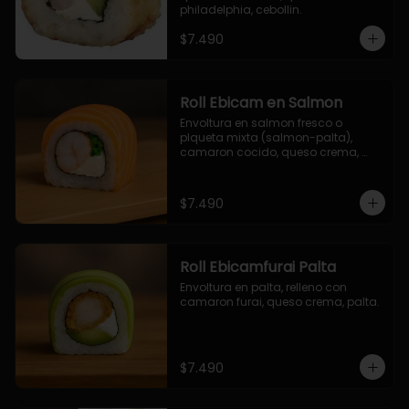
philadelphia, cebollin.
$7.490
Roll Ebicam en Salmon
Envoltura en salmon fresco o 
plqueta mixta (salmon-palta), 
camaron cocido, queso crema, 
cebollin.
$7.490
Roll Ebicamfurai Palta
Envoltura en palta, relleno con 
camaron furai, queso crema, palta.
$7.490