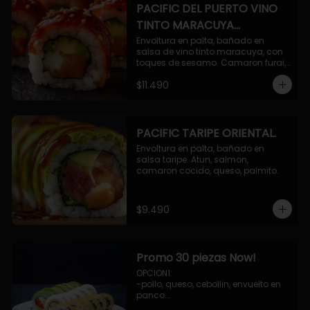
PACIFIC DEL PUERTO VINO
TINTO MARACUYA
ORIENTAL.
Envoltura en palta, bañado en 
salsa de vino tinto maracuya, con 
toques de sesamo. Camaron furai, 
salmon, queso, pepino.
$11.490
PACIFIC TARIPE ORIENTAL.
Envoltura en palta, bañado en 
salsa taripe. Atun, salmon, 
camaron cocido, queso, palmito.
$9.490
Promo 30 piezas Now!
OPCION1: 

-pollo, queso, cebollin, envuelto en 
panco.

-camaron, palta, envuelto en 