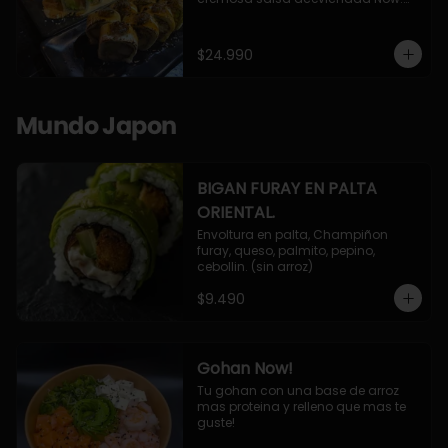
10 Cortes envueltos en queso 
crema, relleno de pollo apanado y 
palta, cubierto con topping de 
$24.990
chimichurri de la casa flambeado.

10 Cortes rellenos de camaron 
apanado, palta, queso crema, 
bañado en deliciosa salsa tari, 
Mundo Japon
flambeada con toques de teriyaki y 
topping de furikake de salmón.
BIGAN FURAY EN PALTA
ORIENTAL.
Envoltura en palta, Champiñon 
furay, queso, palmito, pepino, 
cebollin. (sin arroz)
$9.490
Gohan Now!
Tu gohan con una base de arroz 
mas proteina y relleno que mas te 
guste!