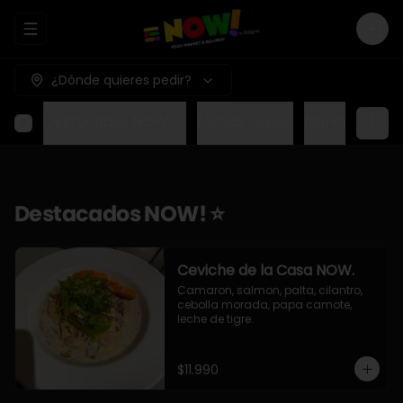
Abrir menu de navegación
Logi
¿Dónde quieres pedir?
Destacados NOW! ⭐
Mundo Japon
Mundo Méxic
Destacados NOW! ⭐
Ceviche de la Casa NOW.
Camaron, salmon, palta, cilantro, 
cebolla morada, papa camote, 
leche de tigre.
$11.990