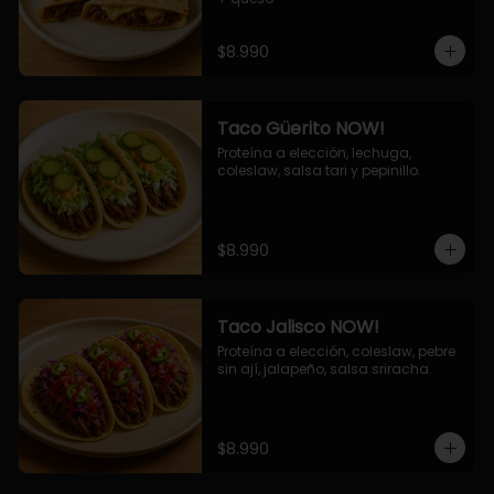
$8.990
Taco Güerito NOW!
Proteína a elección, lechuga, 
coleslaw, salsa tari y pepinillo.
$8.990
Taco Jalisco NOW!
Proteína a elección, coleslaw, pebre 
sin ají, jalapeño, salsa sriracha.
$8.990