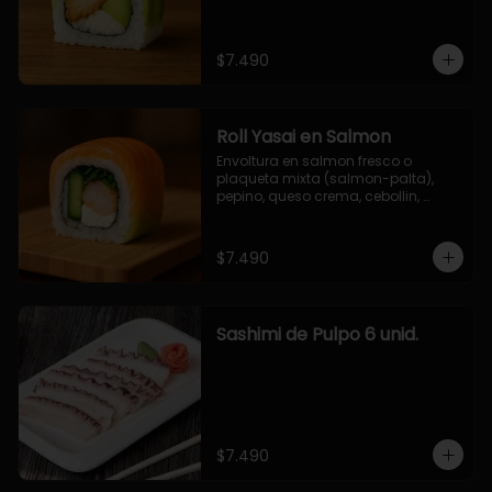
$7.490
Roll Yasai en Salmon
Envoltura en salmon fresco o 
plaqueta mixta (salmon-palta), 
pepino, queso crema, cebollin, 
palta.
$7.490
Sashimi de Pulpo 6 unid.
$7.490