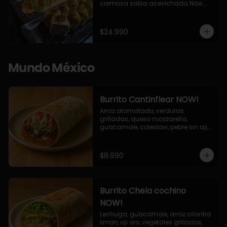
cremosa salsa acevichada Now.

10 Cortes envueltos en queso 
crema, relleno de pollo apanado y 
palta, cubierto con topping de 
$24.990
chimichurri de la casa flambeado.

10 Cortes rellenos de camaron 
apanado, palta, queso crema, 
bañado en deliciosa salsa tari, 
Mundo México
flambeada con toques de teriyaki y 
topping de furikake de salmón.
Burrito Cantinflear NOW!
Arroz atomatado, verduras 
grilladas, queso mozzarella, 
guacamole, coleslaw, pebre sin aji, 
salsa siracha (picante)
$8.990
Burrito Chela cochino
NOW!
Lechuga, guacamole, arroz cilantro 
limon, aji oro, vegetales grillados, 