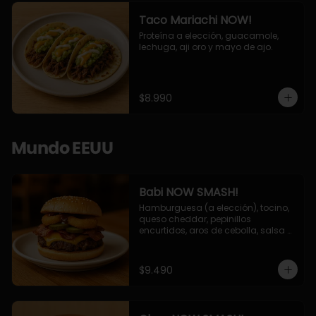
Taco Mariachi NOW!
Proteína a elección, guacamole, 
lechuga, aji oro y mayo de ajo.
$8.990
Mundo EEUU
Babi NOW SMASH!
Hamburguesa (a elección), tocino, 
queso cheddar, pepinillos 
encurtidos, aros de cebolla, salsa 
barbecue.
$9.490