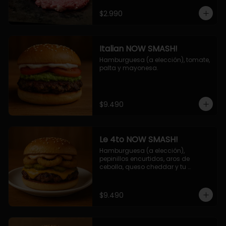
$2.990
Italian NOW SMASH!
Hamburguesa (a elección), tomate, 
palta y mayonesa.
$9.490
Le 4to NOW SMASH!
Hamburguesa (a elección), 
pepinillos encurtidos, aros de 
cebolla, queso cheddar y tu 
deliciosa salsa NOW!
$9.490