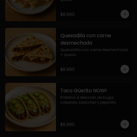
$8.990
Quesadilla con carne
desmechada
Quesadilla con carne desmechada 
+ queso
$8.990
Taco Güerito NOW!
Proteína a elección, lechuga, 
coleslaw, salsa tari y pepinillo.
$8.990