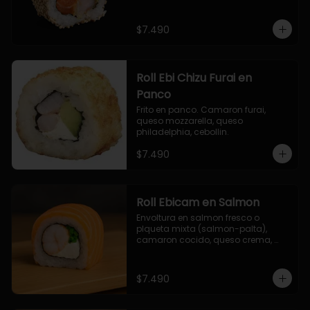
$7.490
Roll Ebi Chizu Furai en
Panco
Frito en panco. Camaron furai, 
queso mozzarella, queso 
philadelphia, cebollin.
$7.490
Roll Ebicam en Salmon
Envoltura en salmon fresco o 
plqueta mixta (salmon-palta), 
camaron cocido, queso crema, 
cebollin.
$7.490