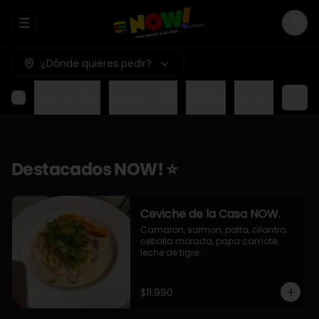
Abrir menu de navegación
Logi
¿Dónde quieres pedir?
EEUU
Mundo Peru
Mundo Chile
Snacks
Mundo Italia
D
Destacados NOW! ⭐
Ceviche de la Casa NOW.
Camaron, salmon, palta, cilantro, 
cebolla morada, papa camote, 
leche de tigre.
$11.990