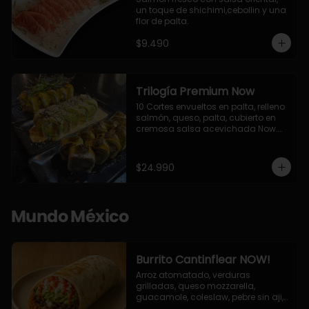
un toque de shichimi,cebollin y una 
flor de palta.
$9.490
Trilogía Premium Now
10 Cortes envueltos en palta, relleno 
salmón, queso, palta, cubierto en 
cremosa salsa acevichada Now.

10 Cortes envueltos en queso 
crema, relleno de pollo apanado y 
palta, cubierto con topping de 
$24.990
chimichurri de la casa flambeado.

10 Cortes rellenos de camaron 
apanado, palta, queso crema, 
bañado en deliciosa salsa tari, 
Mundo México
flambeada con toques de teriyaki y 
topping de furikake de salmón.
Burrito Cantinflear NOW!
Arroz atomatado, verduras 
grilladas, queso mozzarella, 
guacamole, coleslaw, pebre sin aji, 
salsa siracha (picante)