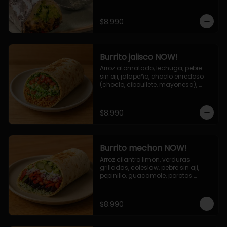
de queso (mozarella y cheddar) y 
la deliciosa salsa now.
$8.990
Burrito jalisco NOW!
Arroz atomatado, lechuga, pebre 
sin aji, jalapeño, choclo enredoso 
(choclo, ciboullete, mayonesa), 
cebolla grillada, queso mozzarella, 
salsa tari.
$8.990
Burrito mechon NOW!
Arroz cilantro limon, verduras 
grilladas, coleslaw, pebre sin aji, 
pepinillo, guacamole, porotos 
negros, mayo ajo.
$8.990