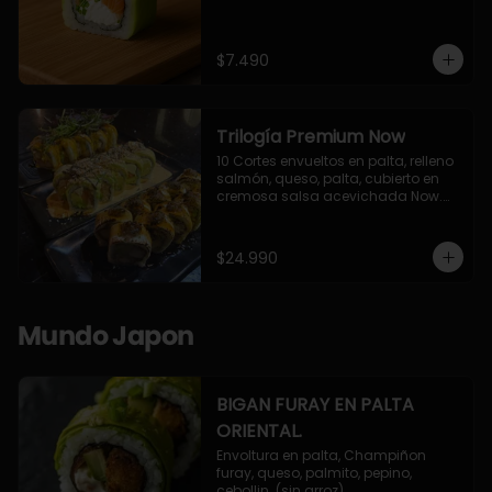
$7.490
Trilogía Premium Now
10 Cortes envueltos en palta, relleno 
salmón, queso, palta, cubierto en 
cremosa salsa acevichada Now.

10 Cortes envueltos en queso 
crema, relleno de pollo apanado y 
palta, cubierto con topping de 
$24.990
chimichurri de la casa flambeado.

10 Cortes rellenos de camaron 
apanado, palta, queso crema, 
bañado en deliciosa salsa tari, 
Mundo Japon
flambeada con toques de teriyaki y 
topping de furikake de salmón.
BIGAN FURAY EN PALTA
ORIENTAL.
Envoltura en palta, Champiñon 
furay, queso, palmito, pepino, 
cebollin. (sin arroz)