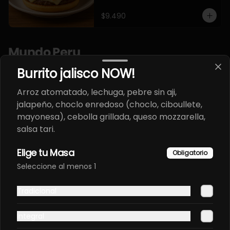
$9.490
Mundo Peru
Burrito jalisco NOW!
CAMPETORI ORIENTAL EN
Arroz atomatado, lechuga, pebre sin aji,
PANCO ATERIYADO.
jalapeño, choclo enredoso (choclo, ciboullete,
Envuelto en pollo, frito en panco, 
mayonesa), cebolla grillada, queso mozzarella,
bañado en salsa teriyaki, con 
toques de sesamo. Pollo furay, 
salsa tari.
queso, champiñon furay, cebollin.
$9.490
Elige tu Masa
Obligatorio
Seleccione al menos 1
Ceviche Mixto NOW.
Tilapia, salmon, choclo peruano, 
Tradicional
cilantro, cebolla morada, papa 
camote, leche de tigre.
Integral