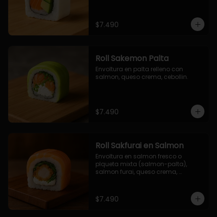
$7.490
Roll Sakemon Palta
Envoltura en palta relleno con 
salmon, queso crema, cebollin.
$7.490
Roll Sakfurai en Salmon
Envoltura en salmon fresco o 
plqueta mixta (salmon-palta), 
salmon furai, queso crema, 
cebollin.
$7.490