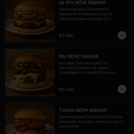
Le 4to NOW SMASH!
Hamburguesa (a elección), 
pepinillos encurtidos, aros de 
cebolla, queso cheddar y tu 
deliciosa salsa NOW!
$9.490
RAI NOW SMASH!
Lo mejor: Hamburugesa (a 
elección), fondue de queso 
(mozarella + cheddar), tocino, 
champiñon grillado, tomate, 
lechuga, cebolla grillada y salsa 
NOW!
$10.490
Tocino NOW SMASH!
Hamburguesa (a elección), tocino, 
mozarella, tomate, cebolla crispy y 
salsa NOW!