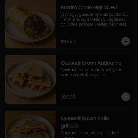
Burrito Órale Gigi NOW!
Lechuga, guacamole, arroz cilantro 
limon, choclo enredoso, vegetales 
grillados, porotos verdes, pepinillos 
encurtidos, salsa de cilantro.
$8.990
Quesadilla con Anticarne
Quesadilla con anticarne (guiso 
carne vegetal) + queso
$8.990
Quesadilla con Pollo
grillado
Quesadilla con pollo grillado + 
queso.