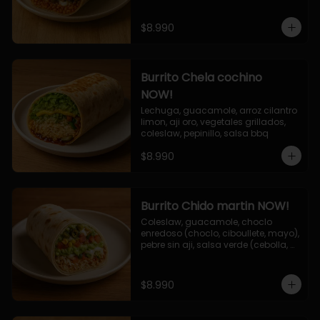
$8.990
Burrito Chela cochino
NOW!
Lechuga, guacamole, arroz cilantro 
limon, aji oro, vegetales grillados, 
coleslaw, pepinillo, salsa bbq
$8.990
Burrito Chido martin NOW!
Coleslaw, guacamole, choclo 
enredoso (choclo, ciboullete, mayo), 
pebre sin aji, salsa verde (cebolla, 
cilantro, limon), jalapeño, queso 
mozzarella, salsa tari.
$8.990