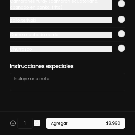
Camarones furay (camarón ecuatoriano,
PANCO.
apanado en panko, frito)
Envuelto en pollo, frito en panco. 
Camaron furay, queso, palta, 
pollo teriyaki
champiñon furay.
$9.490
Carne mechada cerdo
Churrasco
EBI MAGURO ACEVICHON
EN PANCO.
Frito en panco, cubierto con atun 
Instrucciones especiales
fresco, salsa acevichada y toques 
de sachimi. Camaron cocido, 
queso, palmito.
$11.490
EBI SAKE FURAY
ACEVICHADO.
Envuelto en palta, cubierto con 
Agregar
$8.990
salmon fresco, salsa acevichada y 
toques de shichimi. Camaron furay, 
queso, cebollin.