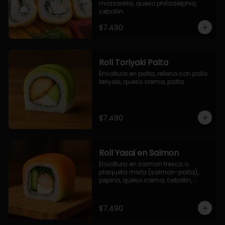
mozzarella, queso philadelphia, 
cebollin.
$7.490
Roll Toriyaki Palta
Envoltura en palta, relleno con pollo 
teriyaki, queso crema, palta.
$7.490
Roll Yasai en Salmon
Envoltura en salmon fresco o 
plaqueta mixta (salmon-palta), 
pepino, queso crema, cebollin, 
palta.
$7.490