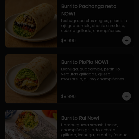
Burrito Pachanga neta
NOW!
Lechuga, porotos negros, pebre sin 
aji, guacamole, choclo enredoso, 
cebolla grillada, champiñones, 
salsa mayo ajo.
$8.990
Burrito PioPio NOW!
Lechuga, guacamole, pepinillo, 
verduras grilladas, queso 
mozzarella, aji oro, champiñones 
grillados, salsa now.
$8.990
Burrito Rai Now!
Hamburguesa smash, tocino, 
champiñon grillado, cebolla 
grillada, lechuga, tomate y fondue 