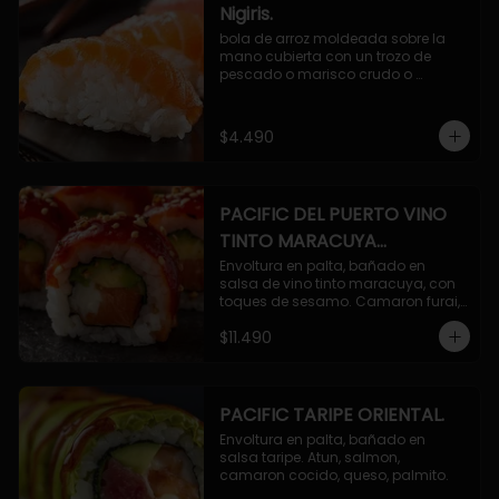
Nigiris.
bola de arroz moldeada sobre la 
mano cubierta con un trozo de 
pescado o marisco crudo o 
cocido.

3 unidades.
$4.490
PACIFIC DEL PUERTO VINO
TINTO MARACUYA
ORIENTAL.
Envoltura en palta, bañado en 
salsa de vino tinto maracuya, con 
toques de sesamo. Camaron furai, 
salmon, queso, pepino.
$11.490
PACIFIC TARIPE ORIENTAL.
Envoltura en palta, bañado en 
salsa taripe. Atun, salmon, 
camaron cocido, queso, palmito.