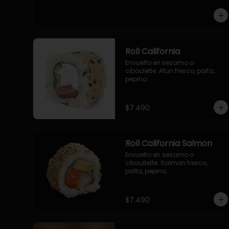
-pollo, queso cebollin, envuelto 
en panco.

-camaron, queso, cebollin, 
envuelto en panco.

-palmito, pepino, queso, 
envuelto en panco.
Roll California
Envuelto en sesamo o 
ciboulette. Atun fresco, palta, 
pepino.
$7.490
Roll California Salmon
Envuelto en sesamo o 
ciboullette. Salmon fresco, 
palta, pepino.
$7.490