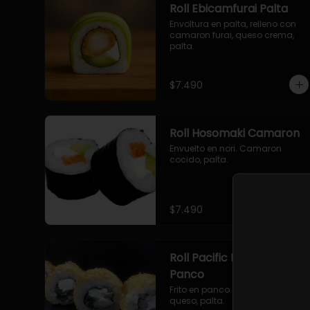
Roll Ebicamfurai Palta
Envoltura en palta, relleno con 
camaron furai, queso crema, 
palta.
$7.490
Roll Hosomaki Camaron
Envuelto en nori. Camaron 
cocido, palta.
$7.490
Roll Pacific Furai en
Panco
Frito en panco. Camaron furai, 
queso, palta.