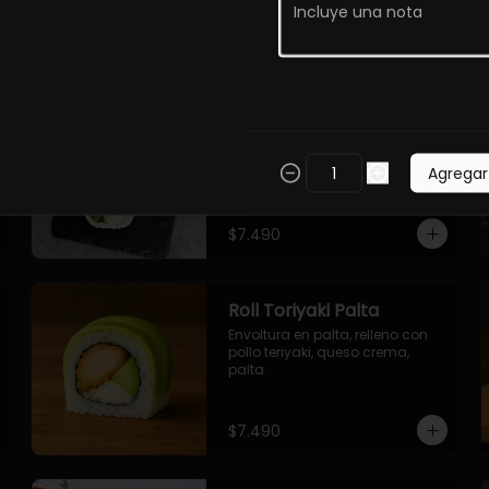
$7.490
Roll Torfurai en Queso
Envoltura en queso 
philadelphia. Pollo furai, palta, 
Agregar
cebollin.
$7.490
Roll Toriyaki Palta
Envoltura en palta, relleno con 
pollo teriyaki, queso crema, 
palta.
$7.490