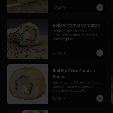
envuelto en ciboulette.

- salmon, queso, palta, envuelto 
$7.490
en queso.
Roll California Camaron
Envuelto en sesamo o 
ciboullette. Camaron cocido, 
palta, pepino.
$7.490
Roll Ebi Chizu Furai en
Panco
Frito en panco. Camaron furai, 
queso mozzarella, queso 
philadelphia, cebollin.
$7.490