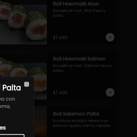
Roll Hosomaki Atun
Envuelto en nori. Atun fresco, 
palta.
$7.490
Roll Hosomaki Salmon
Envuelto en nori. Salmon fresco, 
palta.
 Palta
Close
$7.490
eno con
rema,
Roll Sakemon Palta
Envoltura en palta relleno con 
salmon, queso crema, cebollin.
les