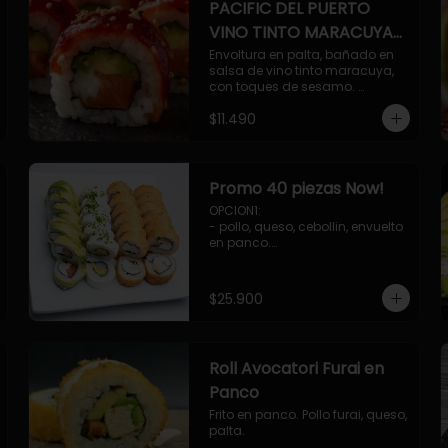
PACIFIC DEL PUERTO
VINO TINTO MARACUYA
ORIENTAL.
Envoltura en palta, bañado en 
salsa de vino tinto maracuya, 
con toques de sesamo. 
Camaron furai, salmon, queso, 
$11.490
pepino.
Promo 40 piezas Now!
OPCION1: 

- pollo, queso, cebollin, envuelto 
en panco.

- camaron, queso, cebollin, 
envuelto en panco.

- palmito, pepino, queso, 
$25.900
envuelto en palta.

- salmon, queso, palta, envuelto 
en ciboulette.

OPCION2:

Roll Avocatori Furai en
- pollo, queso, cebollin, envuelto 
en panco.

Panco
- camaron, queso, cebollin, 
Frito en panco. Pollo furai, queso, 
envuelto en palta.

palta.
- palmito, pepino, queso, 