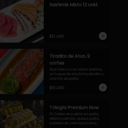
Sashimis Mixto 12 unid.
$12.490
Tiradito de Atun, 9
cortes
Atun fresco con salsa oriental, 
un toque de shichimi,cebollin y 
una flor de palta.
$10.490
Trilogía Premium Now
10 Cortes envueltos en palta, 
relleno salmón, queso, palta, 
cubierto en cremosa salsa 
acevichada Now.
