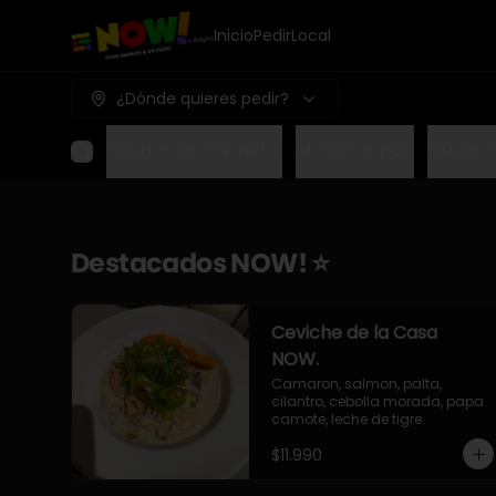
Inicio
Pedir
Local
¿Dónde quieres pedir?
Destacados NOW! ⭐
Mundo Japon
Mundo 
Destacados NOW! ⭐
Ceviche de la Casa
NOW.
Camaron, salmon, palta, 
cilantro, cebolla morada, papa 
camote, leche de tigre.
$11.990