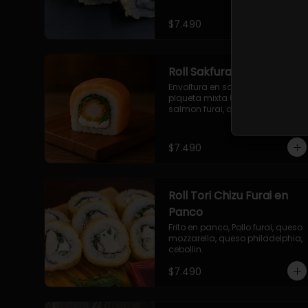
$7.490
Roll Sakfurai en Salmon
Envoltura en salmon fresco o 
plqueta mixta (salmon-palta), 
salmon furai, queso crema, 
cebollin.
$7.490
Roll Tori Chizu Furai en
Panco
Frito en panco, Pollo furai, queso 
mozzarella, queso philadelphia, 
cebollin.
$7.490