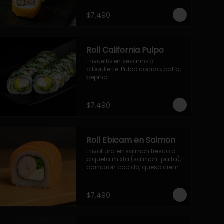
- palmito, pepino, queso, 
envuelto en ciboulette.

$7.490
- salmon, queso, palta, envuelto 
en queso.

-hosomaki de camaron palta.
Roll California Pulpo
Envuelto en sesamo o 
ciboullette. Pulpo cocido, palta, 
pepino.
$7.490
Roll Ebicam en Salmon
Envoltura en salmon fresco o 
plqueta mixta (salmon-palta), 
camaron cocido, queso crema, 
cebollin.
$7.490