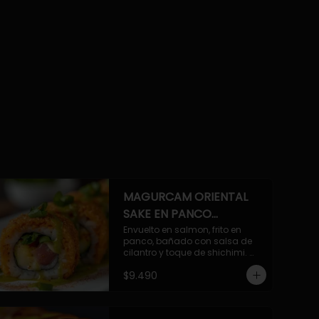
MAGURCAM ORIENTAL
SAKE EN PANCO
ACILANTRADO.
Envuelto en salmon, frito en 
panco, bañado con salsa de 
cilantro y toque de shichimi. 
Atun, camaron, queso, cebollin.
$9.490