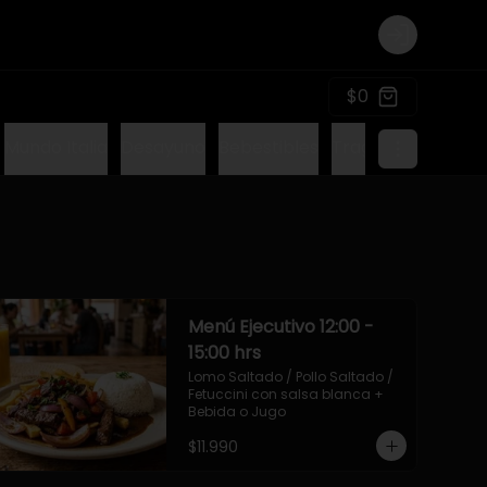
Login
$0
Mundo Italia
Desayuno
Bebestibles
Tragos sin alcohol
Menú Ejecutivo 12:00 -
15:00 hrs
Lomo Saltado / Pollo Saltado / 
Fetuccini con salsa blanca + 
Bebida o Jugo
$11.990