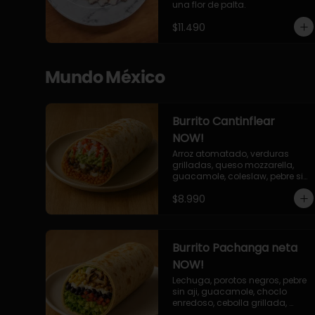
una flor de palta.
$11.490
Mundo México
Burrito Cantinflear
NOW!
Arroz atomatado, verduras 
grilladas, queso mozzarella, 
guacamole, coleslaw, pebre sin 
aji, salsa siracha (picante)
$8.990
Burrito Pachanga neta
NOW!
Lechuga, porotos negros, pebre 
sin aji, guacamole, choclo 
enredoso, cebolla grillada, 
champiñones, salsa mayo ajo.