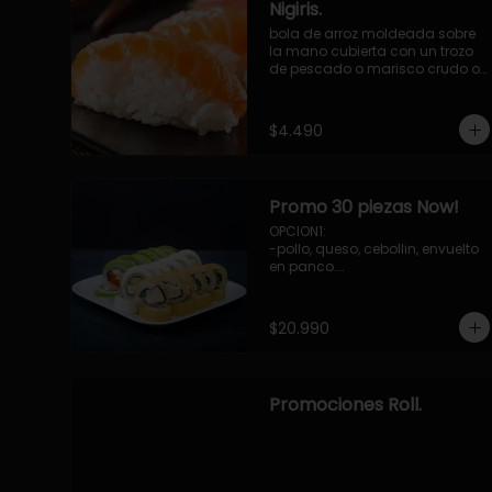
Nigiris.
bola de arroz moldeada sobre 
la mano cubierta con un trozo 
de pescado o marisco crudo o 
cocido.

3 unidades.
$4.490
Promo 30 piezas Now!
OPCION1: 

-pollo, queso, cebollin, envuelto 
en panco.

-camaron, palta, envuelto en 
queso.

-palmito, pepino, queso, 
$20.990
envuelto ciboulette o sesamo.

OPCION2:

-pollo, queso, cebollin, envuelto 
en palta.

Promociones Roll.
-camaron, palta, cebollin, 
envuelto en queso.

-palmito, queso, pepino, 
envuelto en cibulette o sesamo.

OPCION3:
