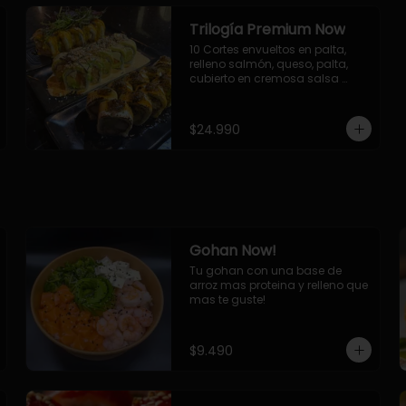
Trilogía Premium Now
10 Cortes envueltos en palta, 
relleno salmón, queso, palta, 
cubierto en cremosa salsa 
acevichada Now.

10 Cortes envueltos en queso 
crema, relleno de pollo 
$24.990
apanado y palta, cubierto con 
topping de chimichurri de la 
casa flambeado.

10 Cortes rellenos de camaron 
apanado, palta, queso crema, 
bañado en deliciosa salsa tari, 
flambeada con toques de 
teriyaki y topping de furikake de 
Gohan Now!
salmón.
Tu gohan con una base de 
arroz mas proteina y relleno que 
mas te guste!
$9.490