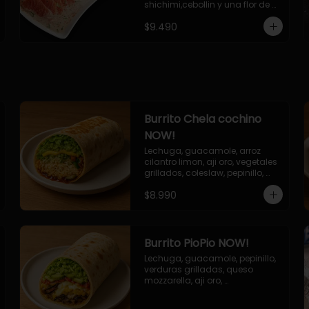
shichimi,cebollin y una flor de 
palta.
$9.490
Burrito Chela cochino
NOW!
Lechuga, guacamole, arroz 
cilantro limon, aji oro, vegetales 
grillados, coleslaw, pepinillo, 
salsa bbq
$8.990
Burrito PioPio NOW!
Lechuga, guacamole, pepinillo, 
verduras grilladas, queso 
mozzarella, aji oro, 
champiñones grillados, salsa 
now.