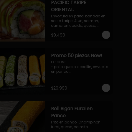
PACIFIC TARIPE
ORIENTAL.
Envoltura en palta, bañado en 
salsa taripe. Atun, salmon, 
camaron cocido, queso, 
palmito.
$9.490
Promo 50 piezas Now!
OPCION1: 

- pollo, queso, cebollin, envuelto 
en panco.

- camaron, queso, cebollin, 
envuelto en queso.

- palmito, pepino, queso, 
$29.990
envuelto en palta.

- salmon, queso, palta, envuelto 
en ciboulette.

-hosomaki de camaron palta.

Roll Bigan Furai en
OPCION2:

- pollo, queso, cebollin, envuelto 
Panco
en panco.

Frito en panco. Champiñon 
- camaron, queso, cebollin, 
furai, queso, palmito.
envuelto en panco.
