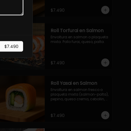
$7.490
Roll Torfurai en Salmon
Envoltura en salmon o plaqueta 
mixta. Pollo furai, queso, palta.
$7.490
$7.490
Roll Yasai en Salmon
Envoltura en salmon fresco o 
plaqueta mixta (salmon-palta), 
pepino, queso crema, cebollin, 
palta.
$7.490