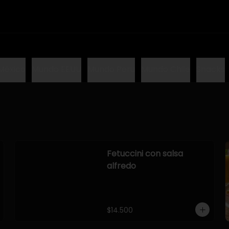
México
Mundo EEUU
Mundo Peru
Mundo Chile
Snacks
Fetuccini con salsa
alfredo
$14.500