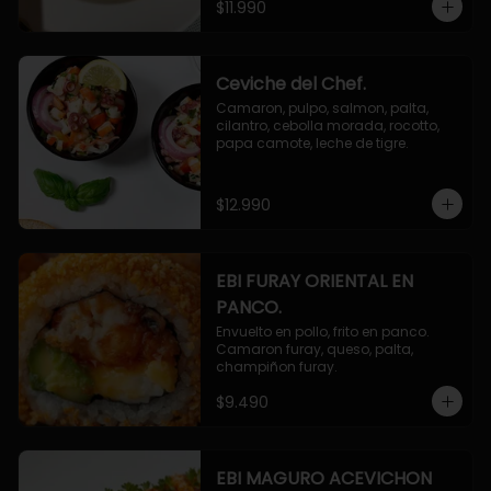
$11.990
Ceviche del Chef.
Camaron, pulpo, salmon, palta, 
cilantro, cebolla morada, rocotto, 
papa camote, leche de tigre.
$12.990
EBI FURAY ORIENTAL EN
PANCO.
Envuelto en pollo, frito en panco. 
Camaron furay, queso, palta, 
champiñon furay.
$9.490
EBI MAGURO ACEVICHON