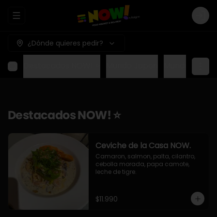
Abrir menu de navegación
Logi
¿Dónde quieres pedir?
Destacados NOW! ⭐
Mundo Japon
Mundo Méxic
Destacados NOW! ⭐
Ceviche de la Casa NOW.
Camaron, salmon, palta, cilantro, 
cebolla morada, papa camote, 
leche de tigre.
$11.990