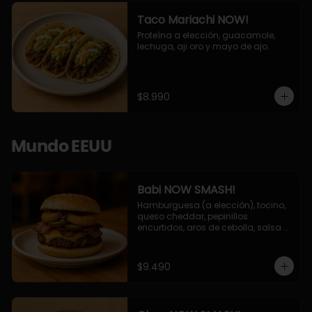
Taco Mariachi NOW!
Proteína a elección, guacamole, 
lechuga, aji oro y mayo de ajo.
$8.990
Mundo EEUU
Babi NOW SMASH!
Hamburguesa (a elección), tocino, 
queso cheddar, pepinillos 
encurtidos, aros de cebolla, salsa 
barbecue.
$9.490