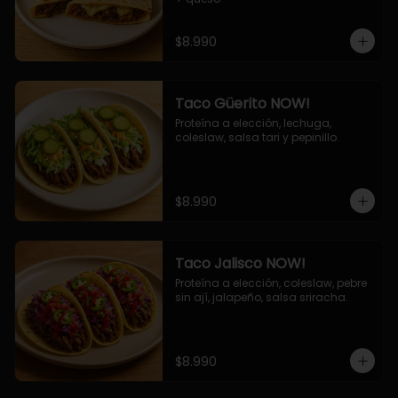
$8.990
Taco Güerito NOW!
Proteína a elección, lechuga, 
coleslaw, salsa tari y pepinillo.
$8.990
Taco Jalisco NOW!
Proteína a elección, coleslaw, pebre 
sin ají, jalapeño, salsa sriracha.
$8.990