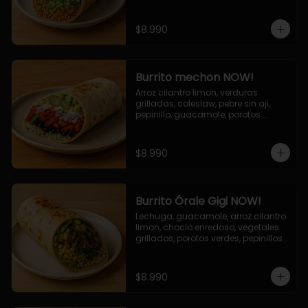
cebolla grillada, queso mozzarella, 
salsa tari.
$8.990
Burrito mechon NOW!
Arroz cilantro limon, verduras 
grilladas, coleslaw, pebre sin aji, 
pepinillo, guacamole, porotos 
negros, mayo ajo.
$8.990
Burrito Órale Gigi NOW!
Lechuga, guacamole, arroz cilantro 
limon, choclo enredoso, vegetales 
grillados, porotos verdes, pepinillos 
encurtidos, salsa de cilantro.
$8.990