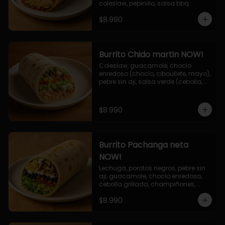
coleslaw, pepinillo, salsa bbq
$8.990
Burrito Chido martin NOW!
Coleslaw, guacamole, choclo 
enredoso (choclo, ciboullete, mayo), 
pebre sin aji, salsa verde (cebolla, 
cilantro, limon), jalapeño, queso 
mozzarella, salsa tari.
$8.990
Burrito Pachanga neta
NOW!
Lechuga, porotos negros, pebre sin 
aji, guacamole, choclo enredoso, 
cebolla grillada, champiñones, 
salsa mayo ajo.
$8.990