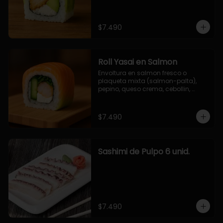
$7.490
Roll Yasai en Salmon
Envoltura en salmon fresco o 
plaqueta mixta (salmon-palta), 
pepino, queso crema, cebollin, 
palta.
$7.490
Sashimi de Pulpo 6 unid.
$7.490