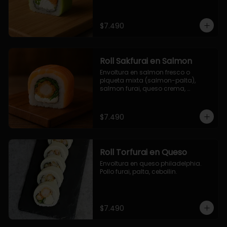
$7.490
Roll Sakfurai en Salmon
Envoltura en salmon fresco o 
plqueta mixta (salmon-palta), 
salmon furai, queso crema, 
cebollin.
$7.490
Roll Torfurai en Queso
Envoltura en queso philadelphia. 
Pollo furai, palta, cebollin.
$7.490