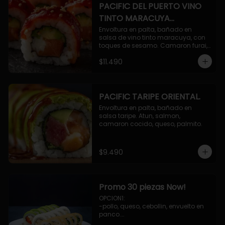
PACIFIC DEL PUERTO VINO
TINTO MARACUYA
ORIENTAL.
Envoltura en palta, bañado en 
salsa de vino tinto maracuya, con 
toques de sesamo. Camaron furai, 
salmon, queso, pepino.
$11.490
PACIFIC TARIPE ORIENTAL.
Envoltura en palta, bañado en 
salsa taripe. Atun, salmon, 
camaron cocido, queso, palmito.
$9.490
Promo 30 piezas Now!
OPCION1: 

-pollo, queso, cebollin, envuelto en 
panco.

-camaron, palta, envuelto en 