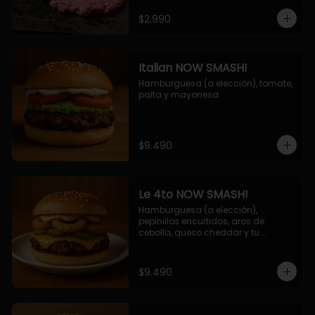
$2.990
Italian NOW SMASH!
Hamburguesa (a elección), tomate, 
palta y mayonesa.
$9.490
Le 4to NOW SMASH!
Hamburguesa (a elección), 
pepinillos encurtidos, aros de 
cebolla, queso cheddar y tu 
deliciosa salsa NOW!
$9.490