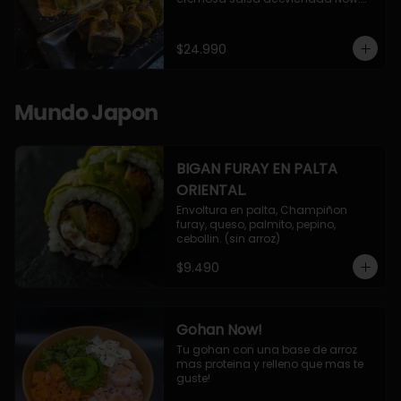
10 Cortes envueltos en queso 
crema, relleno de pollo apanado y 
palta, cubierto con topping de 
$24.990
chimichurri de la casa flambeado.

10 Cortes rellenos de camaron 
apanado, palta, queso crema, 
bañado en deliciosa salsa tari, 
Mundo Japon
flambeada con toques de teriyaki y 
topping de furikake de salmón.
BIGAN FURAY EN PALTA
ORIENTAL.
Envoltura en palta, Champiñon 
furay, queso, palmito, pepino, 
cebollin. (sin arroz)
$9.490
Gohan Now!
Tu gohan con una base de arroz 
mas proteina y relleno que mas te 
guste!