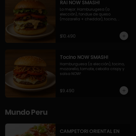
RAI NOW SMASH!
Lo mejor: Hamburugesa (a 
elección), fondue de queso 
(mozarella + cheddar), tocino, 
champiñon grillado, tomate, 
lechuga, cebolla grillada y salsa 
NOW!
$10.490
Tocino NOW SMASH!
Hamburguesa (a elección), tocino, 
mozarella, tomate, cebolla crispy y 
salsa NOW!
$9.490
Mundo Peru
CAMPETORI ORIENTAL EN