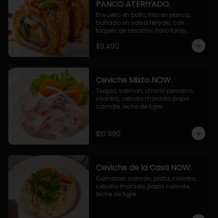
PANCO ATERIYADO.
Envuelto en pollo, frito en panco, 
bañado en salsa teriyaki, con 
toques de sesamo. Pollo furay, 
queso, champiñon furay, cebollin.
$9.490
Ceviche Mixto NOW.
Tilapia, salmon, choclo peruano, 
cilantro, cebolla morada, papa 
camote, leche de tigre.
$10.990
Ceviche de la Casa NOW.
Camaron, salmon, palta, cilantro, 
cebolla morada, papa camote, 
leche de tigre.