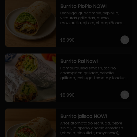
Burrito PioPio NOW!
Lechuga, guacamole, pepinillo, 
verduras grilladas, queso 
mozzarella, aji oro, champiñones 
grillados, salsa now.
$8.990
Burrito Rai Now!
Hamburguesa smash, tocino, 
champiñon grillado, cebolla 
grillada, lechuga, tomate y fondue 
de queso (mozarella y cheddar) y 
la deliciosa salsa now.
$8.990
Burrito jalisco NOW!
Arroz atomatado, lechuga, pebre 
sin aji, jalapeño, choclo enredoso 
(choclo, ciboullete, mayonesa), 