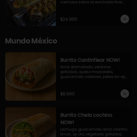
cremosa salsa acevichada Now.

10 Cortes envueltos en queso 
crema, relleno de pollo apanado y 
palta, cubierto con topping de 
$24.990
chimichurri de la casa flambeado.

10 Cortes rellenos de camaron 
apanado, palta, queso crema, 
bañado en deliciosa salsa tari, 
Mundo México
flambeada con toques de teriyaki y 
topping de furikake de salmón.
Burrito Cantinflear NOW!
Arroz atomatado, verduras 
grilladas, queso mozzarella, 
guacamole, coleslaw, pebre sin aji, 
salsa siracha (picante)
$8.990
Burrito Chela cochino
NOW!
Lechuga, guacamole, arroz cilantro 
limon, aji oro, vegetales grillados, 