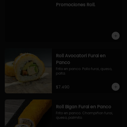
-hosomaki de camaron palta.

Promociones Roll.
OPCION2:

- pollo, queso, cebollin, envuelto en 
panco.

- camaron, queso, cebollin, 
envuelto en panco.

- palmito, pepino, queso, envuelto 
en ciboulette.

- salmon, queso, palta, envuelto en 
queso.

-hosomaki de camaron palta.
Roll Avocatori Furai en
Panco
Frito en panco. Pollo furai, queso, 
palta.
$7.490
Roll Bigan Furai en Panco
Frito en panco. Champiñon furai, 
queso, palmito.