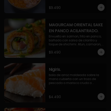
$9.490
MAGURCAM ORIENTAL SAKE
EN PANCO ACILANTRADO.
Envuelto en salmon, frito en panco, 
bañado con salsa de cilantro y 
toque de shichimi. Atun, camaron, 
queso, cebollin.
$9.490
Nigiris.
bola de arroz moldeada sobre la 
mano cubierta con un trozo de 
pescado o marisco crudo o 
cocido.

3 unidades.
$4.490