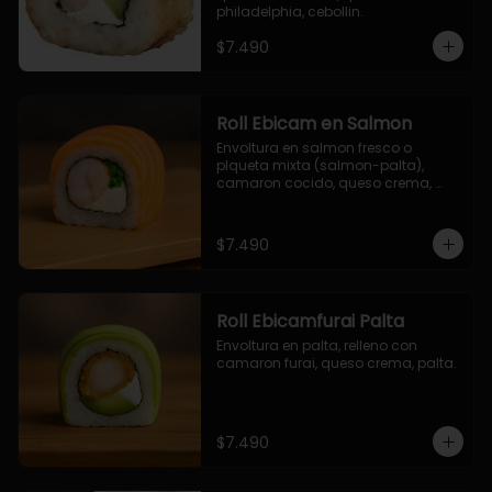
philadelphia, cebollin.
$7.490
Roll Ebicam en Salmon
Envoltura en salmon fresco o 
plqueta mixta (salmon-palta), 
camaron cocido, queso crema, 
cebollin.
$7.490
Roll Ebicamfurai Palta
Envoltura en palta, relleno con 
camaron furai, queso crema, palta.
$7.490