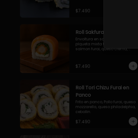
$7.490
Roll Sakfurai en Salmon
Envoltura en salmon fresco o 
plqueta mixta (salmon-palta), 
salmon furai, queso crema, 
cebollin.
$7.490
Roll Tori Chizu Furai en
Panco
Frito en panco, Pollo furai, queso 
mozzarella, queso philadelphia, 
cebollin.
$7.490