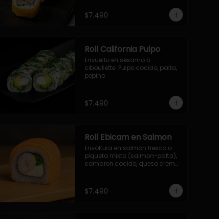
- palmito, pepino, queso, 
envuelto en ciboulette.

$7.490
- salmon, queso, palta, envuelto 
en queso.

-hosomaki de camaron palta.
Roll California Pulpo
Envuelto en sesamo o 
ciboullette. Pulpo cocido, palta, 
pepino.
$7.490
Roll Ebicam en Salmon
Envoltura en salmon fresco o 
plqueta mixta (salmon-palta), 
camaron cocido, queso crema, 
cebollin.
$7.490