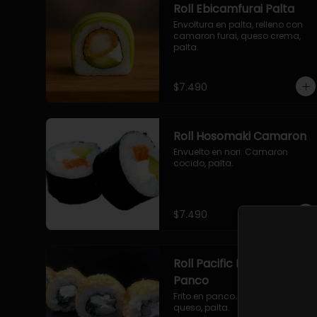
Roll Ebicamfurai Palta
Envoltura en palta, relleno con 
camaron furai, queso crema, 
palta.
$7.490
Roll Hosomaki Camaron
Envuelto en nori. Camaron 
cocido, palta.
$7.490
Roll Pacific Furai en
Panco
Frito en panco. Camaron furai, 
queso, palta.