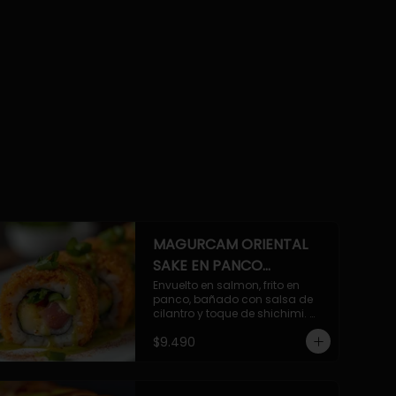
MAGURCAM ORIENTAL
SAKE EN PANCO
ACILANTRADO.
Envuelto en salmon, frito en 
panco, bañado con salsa de 
cilantro y toque de shichimi. 
Atun, camaron, queso, cebollin.
$9.490