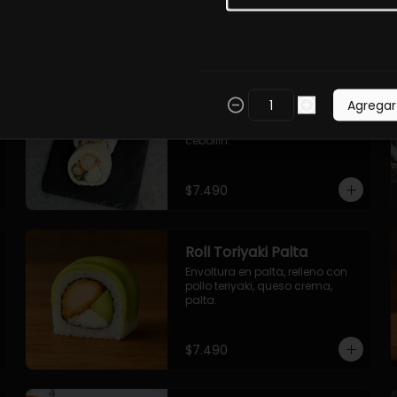
$7.490
Roll Torfurai en Queso
Agregar
Envoltura en queso 
philadelphia. Pollo furai, palta, 
cebollin.
$7.490
Roll Toriyaki Palta
Envoltura en palta, relleno con 
pollo teriyaki, queso crema, 
palta.
$7.490