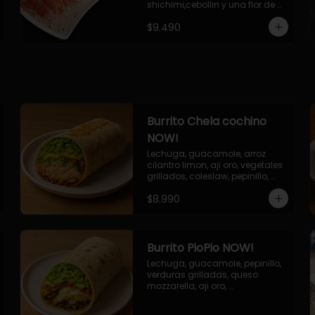
shichimi,cebollin y una flor de 
palta.
$9.490
Burrito Chela cochino
NOW!
Lechuga, guacamole, arroz 
cilantro limon, aji oro, vegetales 
grillados, coleslaw, pepinillo, 
salsa bbq
$8.990
Burrito PioPio NOW!
Lechuga, guacamole, pepinillo, 
verduras grilladas, queso 
mozzarella, aji oro, 
champiñones grillados, salsa 
now.