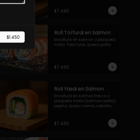
$7.490
Roll Torfurai en Salmon
$1.450
Envoltura en salmon o plaqueta 
mixta. Pollo furai, queso, palta.
$7.490
Roll Yasai en Salmon
Envoltura en salmon fresco o 
plaqueta mixta (salmon-palta), 
pepino, queso crema, cebollin, 
palta.
$7.490