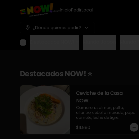
Inicio
Pedir
Local
¿Dónde quieres pedir?
Destacados NOW! ⭐
Mundo Japon
Mundo 
Destacados NOW! ⭐
Ceviche de la Casa
NOW.
Camaron, salmon, palta, 
cilantro, cebolla morada, papa 
camote, leche de tigre.
$11.990