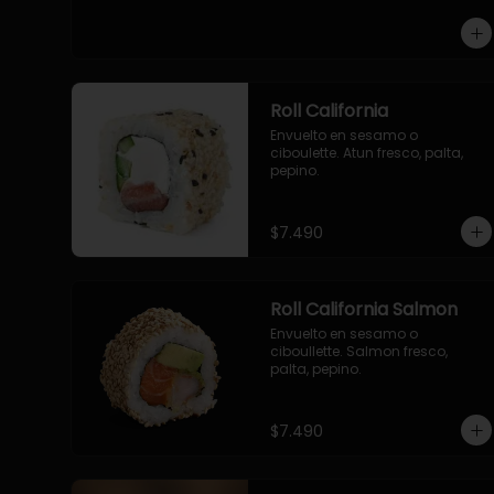
-pollo, queso cebollin, envuelto 
en panco.

-camaron, queso, cebollin, 
envuelto en panco.

-palmito, pepino, queso, 
envuelto en panco.
Roll California
Envuelto en sesamo o 
ciboulette. Atun fresco, palta, 
pepino.
$7.490
Roll California Salmon
Envuelto en sesamo o 
ciboullette. Salmon fresco, 
palta, pepino.
$7.490