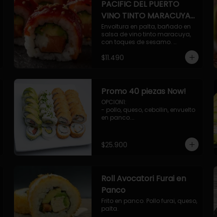
PACIFIC DEL PUERTO
VINO TINTO MARACUYA
ORIENTAL.
Envoltura en palta, bañado en 
salsa de vino tinto maracuya, 
con toques de sesamo. 
Camaron furai, salmon, queso, 
$11.490
pepino.
Promo 40 piezas Now!
OPCION1: 

- pollo, queso, cebollin, envuelto 
en panco.

- camaron, queso, cebollin, 
envuelto en panco.

- palmito, pepino, queso, 
$25.900
envuelto en palta.

- salmon, queso, palta, envuelto 
en ciboulette.

OPCION2:

Roll Avocatori Furai en
- pollo, queso, cebollin, envuelto 
en panco.

Panco
- camaron, queso, cebollin, 
Frito en panco. Pollo furai, queso, 
envuelto en palta.

palta.
- palmito, pepino, queso, 