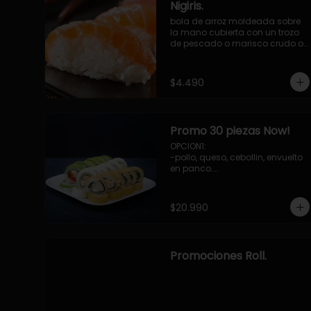
Nigiris.
bola de arroz moldeada sobre 
la mano cubierta con un trozo 
de pescado o marisco crudo o 
cocido.

3 unidades.
$4.490
Promo 30 piezas Now!
OPCION1: 

-pollo, queso, cebollin, envuelto 
en panco.

-camaron, palta, envuelto en 
queso.

-palmito, pepino, queso, 
$20.990
envuelto ciboulette o sesamo.

OPCION2:

-pollo, queso, cebollin, envuelto 
en palta.

Promociones Roll.
-camaron, palta, cebollin, 
envuelto en queso.

-palmito, queso, pepino, 
envuelto en cibulette o sesamo.

OPCION3:
