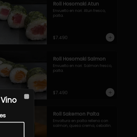
Roll Hosomaki Atun
Envuelto en nori. Atun fresco, 
palta.
$7.490
Roll Hosomaki Salmon
Envuelto en nori. Salmon fresco, 
palta.
$7.490
 Vino
Close
Roll Sakemon Palta
les
Envoltura en palta relleno con 
salmon, queso crema, cebollin.