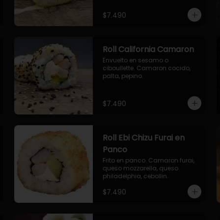
envuelto en ciboulette.

- salmon, queso, palta, envuelto 
$7.490
en queso.
Roll California Camaron
Envuelto en sesamo o 
ciboullette. Camaron cocido, 
palta, pepino.
$7.490
Roll Ebi Chizu Furai en
Panco
Frito en panco. Camaron furai, 
queso mozzarella, queso 
philadelphia, cebollin.
$7.490