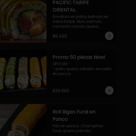
PACIFIC TARIPE
ORIENTAL.
Envoltura en palta, bañado en 
salsa taripe. Atun, salmon, 
camaron cocido, queso, 
palmito.
$9.490
Promo 50 piezas Now!
OPCION1: 

- pollo, queso, cebollin, envuelto 
en panco.

- camaron, queso, cebollin, 
envuelto en queso.

- palmito, pepino, queso, 
$29.990
envuelto en palta.

- salmon, queso, palta, envuelto 
en ciboulette.

-hosomaki de camaron palta.

Roll Bigan Furai en
OPCION2:

- pollo, queso, cebollin, envuelto 
Panco
en panco.

Frito en panco. Champiñon 
- camaron, queso, cebollin, 
furai, queso, palmito.
envuelto en panco.
