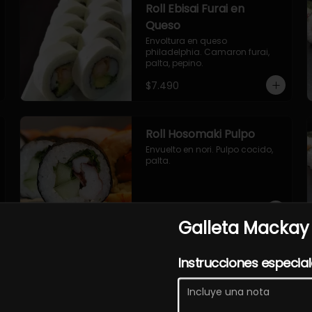
Roll Ebisai Furai en
Queso
Envoltura en queso 
philadelphia. Camaron furai, 
palta, pepino.
$7.490
Roll Hosomaki Pulpo
Envuelto en nori. Pulpo cocido, 
palta.
$7.490
Galleta Mackay
Roll Sakasai en Queso
Instrucciones especia
Envoltura en queso crema, 
relleno de salmón, pepino, palta.