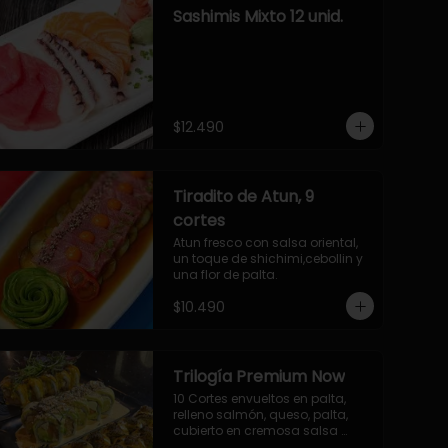
Sashimis Mixto 12 unid.
$12.490
Tiradito de Atun, 9
cortes
Atun fresco con salsa oriental, 
un toque de shichimi,cebollin y 
una flor de palta.
$10.490
Trilogía Premium Now
10 Cortes envueltos en palta, 
relleno salmón, queso, palta, 
cubierto en cremosa salsa 
acevichada Now.
