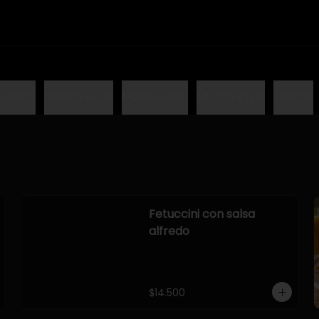
México
Mundo EEUU
Mundo Peru
Mundo Chile
Snacks
Fetuccini con salsa
alfredo
$14.500