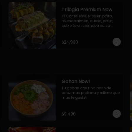
Trilogía Premium Now
10 Cortes envueltos en palta, 
relleno salmón, queso, palta, 
cubierto en cremosa salsa 
acevichada Now.

10 Cortes envueltos en queso 
crema, relleno de pollo 
$24.990
apanado y palta, cubierto con 
topping de chimichurri de la 
casa flambeado.

10 Cortes rellenos de camaron 
apanado, palta, queso crema, 
bañado en deliciosa salsa tari, 
flambeada con toques de 
teriyaki y topping de furikake de 
Gohan Now!
salmón.
Tu gohan con una base de 
arroz mas proteina y relleno que 
mas te guste!
$9.490