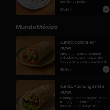
una flor de palta.
$11.490
Mundo México
Burrito Cantinflear
NOW!
Arroz atomatado, verduras 
grilladas, queso mozzarella, 
guacamole, coleslaw, pebre sin 
aji, salsa siracha (picante)
$8.990
Burrito Pachanga neta
NOW!
Lechuga, porotos negros, pebre 
sin aji, guacamole, choclo 
enredoso, cebolla grillada, 
champiñones, salsa mayo ajo.