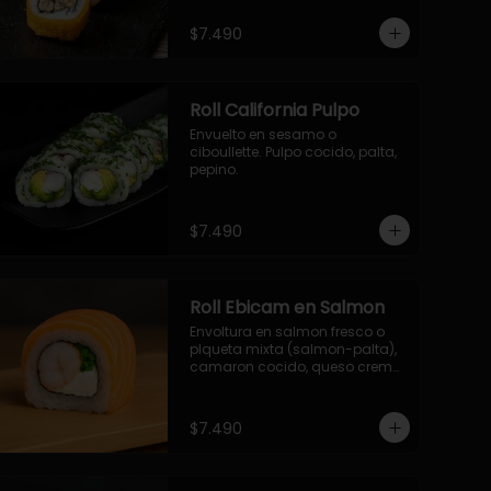
- palmito, pepino, queso, 
envuelto en ciboulette.

$7.490
- salmon, queso, palta, envuelto 
en queso.

-hosomaki de camaron palta.
Roll California Pulpo
Envuelto en sesamo o 
ciboullette. Pulpo cocido, palta, 
pepino.
$7.490
Roll Ebicam en Salmon
Envoltura en salmon fresco o 
plqueta mixta (salmon-palta), 
camaron cocido, queso crema, 
cebollin.
$7.490