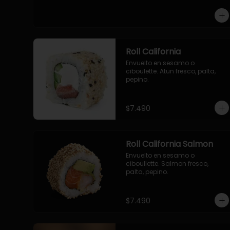
-pollo, queso cebollin, envuelto 
en panco.

-camaron, queso, cebollin, 
envuelto en panco.

-palmito, pepino, queso, 
envuelto en panco.
Roll California
Envuelto en sesamo o 
ciboulette. Atun fresco, palta, 
pepino.
$7.490
Roll California Salmon
Envuelto en sesamo o 
ciboullette. Salmon fresco, 
palta, pepino.
$7.490