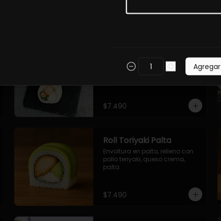
$7.490
Roll Torfurai en Queso
Envoltura en queso 
Agregar
philadelphia. Pollo furai, palta, 
cebollin.
$7.490
Roll Toriyaki Palta
Envoltura en palta, relleno con 
pollo teriyaki, queso crema, 
palta.
$7.490