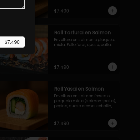
$7.490
Roll Torfurai en Salmon
Envoltura en salmon o plaqueta 
$7.490
mixta. Pollo furai, queso, palta.
$7.490
Roll Yasai en Salmon
Envoltura en salmon fresco o 
plaqueta mixta (salmon-palta), 
pepino, queso crema, cebollin, 
palta.
$7.490