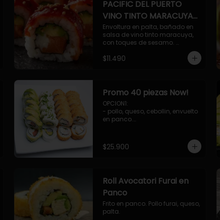
PACIFIC DEL PUERTO
VINO TINTO MARACUYA
ORIENTAL.
Envoltura en palta, bañado en 
salsa de vino tinto maracuya, 
con toques de sesamo. 
Camaron furai, salmon, queso, 
$11.490
pepino.
Promo 40 piezas Now!
OPCION1: 

- pollo, queso, cebollin, envuelto 
en panco.

- camaron, queso, cebollin, 
envuelto en panco.

- palmito, pepino, queso, 
$25.900
envuelto en palta.

- salmon, queso, palta, envuelto 
en ciboulette.

OPCION2:

Roll Avocatori Furai en
- pollo, queso, cebollin, envuelto 
en panco.

Panco
- camaron, queso, cebollin, 
Frito en panco. Pollo furai, queso, 
envuelto en palta.

palta.
- palmito, pepino, queso, 