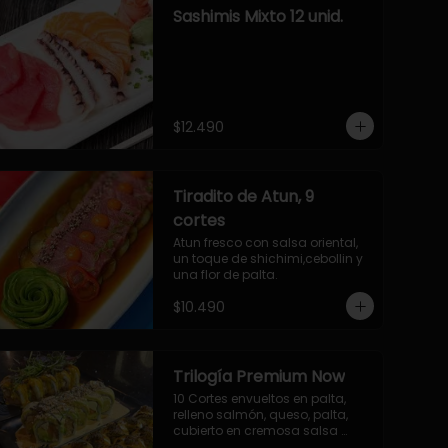
Sashimis Mixto 12 unid.
$12.490
Tiradito de Atun, 9
cortes
Atun fresco con salsa oriental, 
un toque de shichimi,cebollin y 
una flor de palta.
$10.490
Trilogía Premium Now
10 Cortes envueltos en palta, 
relleno salmón, queso, palta, 
cubierto en cremosa salsa 
acevichada Now.
