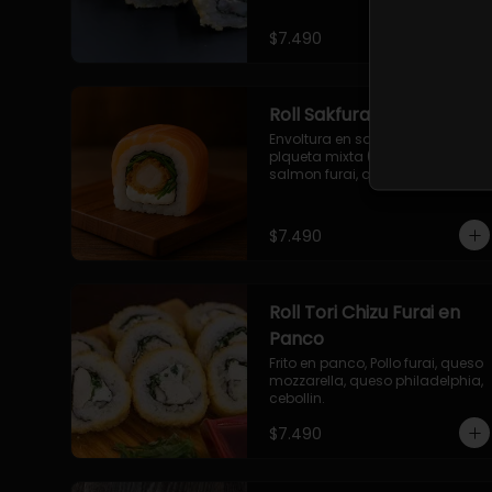
$7.490
Roll Sakfurai en Salmon
Envoltura en salmon fresco o 
plqueta mixta (salmon-palta), 
salmon furai, queso crema, 
cebollin.
$7.490
Roll Tori Chizu Furai en
Panco
Frito en panco, Pollo furai, queso 
mozzarella, queso philadelphia, 
cebollin.
$7.490