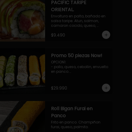
PACIFIC TARIPE
ORIENTAL.
Envoltura en palta, bañado en 
salsa taripe. Atun, salmon, 
camaron cocido, queso, 
palmito.
$9.490
Promo 50 piezas Now!
OPCION1: 

- pollo, queso, cebollin, envuelto 
en panco.

- camaron, queso, cebollin, 
envuelto en queso.

- palmito, pepino, queso, 
$29.990
envuelto en palta.

- salmon, queso, palta, envuelto 
en ciboulette.

-hosomaki de camaron palta.

Roll Bigan Furai en
OPCION2:

- pollo, queso, cebollin, envuelto 
Panco
en panco.

Frito en panco. Champiñon 
- camaron, queso, cebollin, 
furai, queso, palmito.
envuelto en panco.
