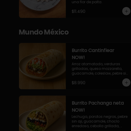
una flor de palta.
$11.490
Mundo México
Burrito Cantinflear
NOW!
Arroz atomatado, verduras 
grilladas, queso mozzarella, 
guacamole, coleslaw, pebre sin 
aji, salsa siracha (picante)
$8.990
Burrito Pachanga neta
NOW!
Lechuga, porotos negros, pebre 
sin aji, guacamole, choclo 
enredoso, cebolla grillada, 
champiñones, salsa mayo ajo.