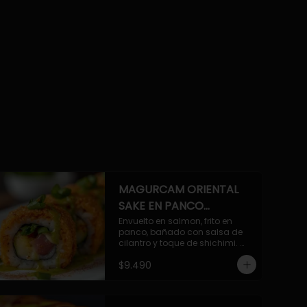
MAGURCAM ORIENTAL
SAKE EN PANCO
ACILANTRADO.
Envuelto en salmon, frito en 
panco, bañado con salsa de 
cilantro y toque de shichimi. 
Atun, camaron, queso, cebollin.
$9.490