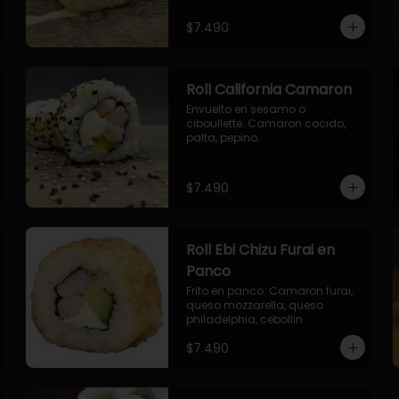
envuelto en ciboulette.

- salmon, queso, palta, envuelto 
$7.490
en queso.
Roll California Camaron
Envuelto en sesamo o 
ciboullette. Camaron cocido, 
palta, pepino.
$7.490
Roll Ebi Chizu Furai en
Panco
Frito en panco. Camaron furai, 
queso mozzarella, queso 
philadelphia, cebollin.
$7.490