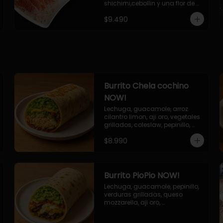
shichimi,cebollin y una flor de 
palta.
$9.490
Burrito Chela cochino
NOW!
Lechuga, guacamole, arroz 
cilantro limon, aji oro, vegetales 
grillados, coleslaw, pepinillo, 
salsa bbq
$8.990
Burrito PioPio NOW!
Lechuga, guacamole, pepinillo, 
verduras grilladas, queso 
mozzarella, aji oro, 
champiñones grillados, salsa 
now.