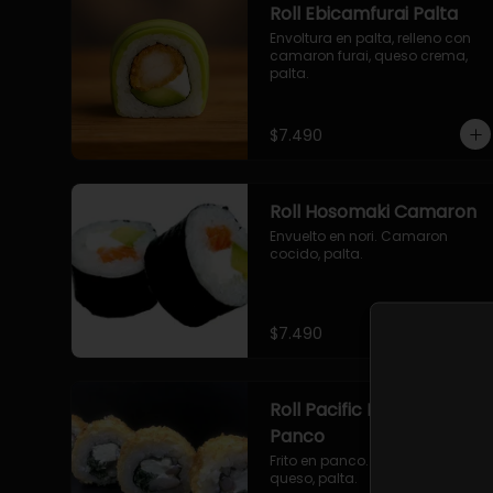
Roll Ebicamfurai Palta
Envoltura en palta, relleno con 
camaron furai, queso crema, 
palta.
$7.490
Roll Hosomaki Camaron
Envuelto en nori. Camaron 
cocido, palta.
$7.490
Roll Pacific Furai en
Panco
Frito en panco. Camaron furai, 
queso, palta.