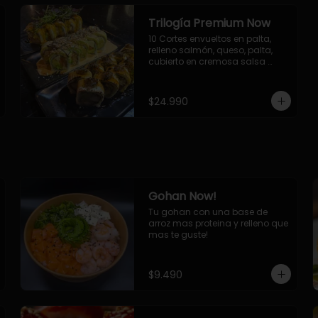
Trilogía Premium Now
10 Cortes envueltos en palta, 
relleno salmón, queso, palta, 
cubierto en cremosa salsa 
acevichada Now.

10 Cortes envueltos en queso 
crema, relleno de pollo 
$24.990
apanado y palta, cubierto con 
topping de chimichurri de la 
casa flambeado.

10 Cortes rellenos de camaron 
apanado, palta, queso crema, 
bañado en deliciosa salsa tari, 
flambeada con toques de 
teriyaki y topping de furikake de 
Gohan Now!
salmón.
Tu gohan con una base de 
arroz mas proteina y relleno que 
mas te guste!
$9.490