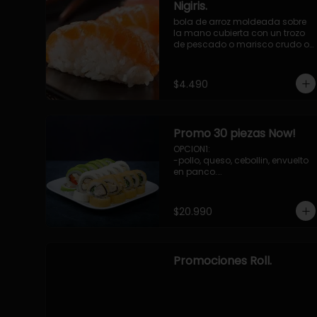
Nigiris.
bola de arroz moldeada sobre 
la mano cubierta con un trozo 
de pescado o marisco crudo o 
cocido.

3 unidades.
$4.490
Promo 30 piezas Now!
OPCION1: 

-pollo, queso, cebollin, envuelto 
en panco.

-camaron, palta, envuelto en 
queso.

-palmito, pepino, queso, 
$20.990
envuelto ciboulette o sesamo.

OPCION2:

-pollo, queso, cebollin, envuelto 
en palta.

Promociones Roll.
-camaron, palta, cebollin, 
envuelto en queso.

-palmito, queso, pepino, 
envuelto en cibulette o sesamo.

OPCION3:
