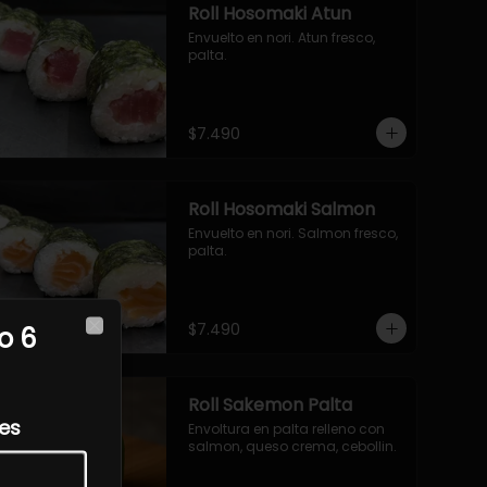
Roll Hosomaki Atun
Envuelto en nori. Atun fresco, 
palta.
$7.490
Roll Hosomaki Salmon
Envuelto en nori. Salmon fresco, 
palta.
$7.490
o 6
Close
Roll Sakemon Palta
les
Envoltura en palta relleno con 
salmon, queso crema, cebollin.