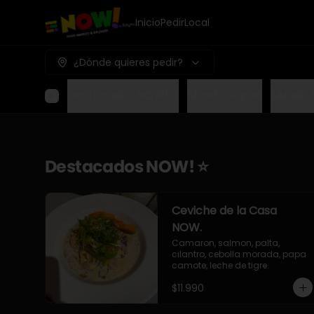
Inicio
Pedir
Local
¿Dónde quieres pedir?
Destacados NOW! ⭐
Mundo Japon
Mundo 
Destacados NOW! ⭐
Ceviche de la Casa
NOW.
Camaron, salmon, palta, 
cilantro, cebolla morada, papa 
camote, leche de tigre.
$11.990