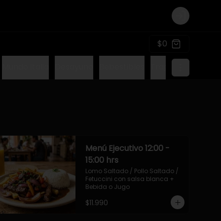
Login
$0
Mundo Italia
Desayuno
Bebestibles
Tragos sin alcohol
Menú Ejecutivo 12:00 -
15:00 hrs
Lomo Saltado / Pollo Saltado / 
Fetuccini con salsa blanca + 
Bebida o Jugo
$11.990