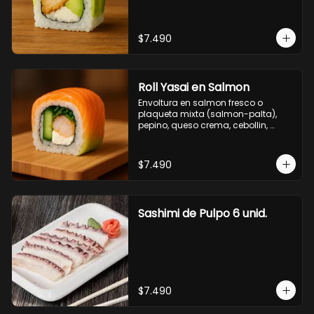
$7.490
Roll Yasai en Salmon
Envoltura en salmon fresco o 
plaqueta mixta (salmon-palta), 
pepino, queso crema, cebollin, 
palta.
$7.490
Sashimi de Pulpo 6 unid.
$7.490