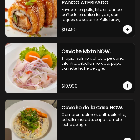
PANCO ATERIYADO.
Envuelto en pollo, frito en panco, 
bañado en salsa teriyaki, con 
toques de sesamo. Pollo furay, 
queso, champiñon furay, cebollin.
$9.490
Ceviche Mixto NOW.
Tilapia, salmon, choclo peruano, 
cilantro, cebolla morada, papa 
camote, leche de tigre.
$10.990
Ceviche de la Casa NOW.
Camaron, salmon, palta, cilantro, 
cebolla morada, papa camote, 
leche de tigre.