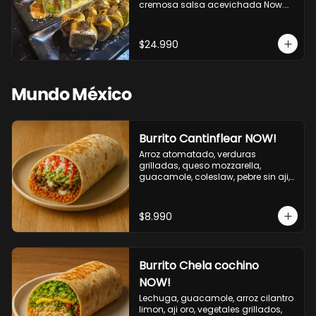
cremosa salsa acevichada Now.

10 Cortes envueltos en queso 
crema, relleno de pollo apanado y 
palta, cubierto con topping de 
$24.990
chimichurri de la casa flambeado.

10 Cortes rellenos de camaron 
apanado, palta, queso crema, 
bañado en deliciosa salsa tari, 
Mundo México
flambeada con toques de teriyaki y 
topping de furikake de salmón.
Burrito Cantinflear NOW!
Arroz atomatado, verduras 
grilladas, queso mozzarella, 
guacamole, coleslaw, pebre sin aji, 
salsa siracha (picante)
$8.990
Burrito Chela cochino
NOW!
Lechuga, guacamole, arroz cilantro 
limon, aji oro, vegetales grillados, 