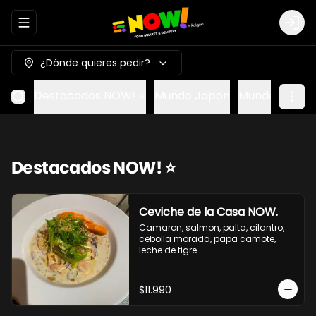
Abrir menu de navegación
Logi
¿Dónde quieres pedir?
Destacados NOW! ⭐
Mundo Japon
Mundo Méxic
Destacados NOW! ⭐
Ceviche de la Casa NOW.
Camaron, salmon, palta, cilantro, 
cebolla morada, papa camote, 
leche de tigre.
$11.990