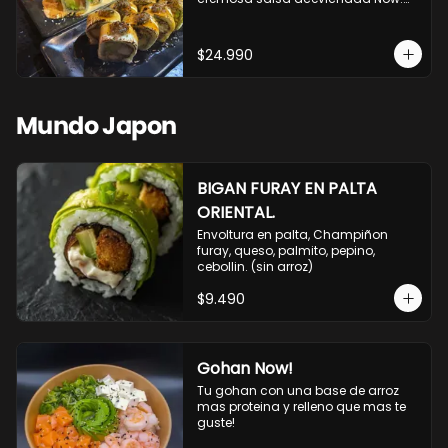
10 Cortes envueltos en queso 
crema, relleno de pollo apanado y 
palta, cubierto con topping de 
$24.990
chimichurri de la casa flambeado.

10 Cortes rellenos de camaron 
apanado, palta, queso crema, 
bañado en deliciosa salsa tari, 
Mundo Japon
flambeada con toques de teriyaki y 
topping de furikake de salmón.
BIGAN FURAY EN PALTA
ORIENTAL.
Envoltura en palta, Champiñon 
furay, queso, palmito, pepino, 
cebollin. (sin arroz)
$9.490
Gohan Now!
Tu gohan con una base de arroz 
mas proteina y relleno que mas te 
guste!