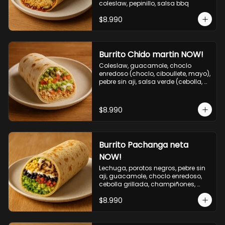
coleslaw, pepinillo, salsa bbq
$8.990
Burrito Chido martin NOW!
Coleslaw, guacamole, choclo 
enredoso (choclo, ciboullete, mayo), 
pebre sin aji, salsa verde (cebolla, 
cilantro, limon), jalapeño, queso 
mozzarella, salsa tari.
$8.990
Burrito Pachanga neta
NOW!
Lechuga, porotos negros, pebre sin 
aji, guacamole, choclo enredoso, 
cebolla grillada, champiñones, 
salsa mayo ajo.
$8.990