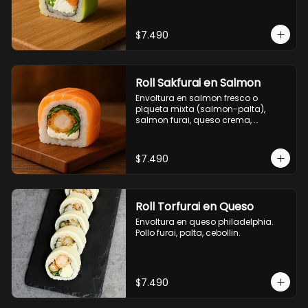
$7.490
Roll Sakfurai en Salmon
Envoltura en salmon fresco o 
plqueta mixta (salmon-palta), 
salmon furai, queso crema, 
cebollin.
$7.490
Roll Torfurai en Queso
Envoltura en queso philadelphia. 
Pollo furai, palta, cebollin.
$7.490