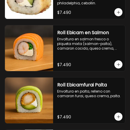
philadelphia, cebollin.
$7.490
Roll Ebicam en Salmon
Envoltura en salmon fresco o 
plqueta mixta (salmon-palta), 
camaron cocido, queso crema, 
cebollin.
$7.490
Roll Ebicamfurai Palta
Envoltura en palta, relleno con 
camaron furai, queso crema, palta.
$7.490