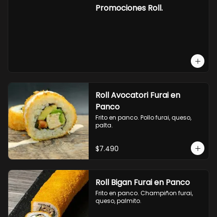
-hosomaki de camaron palta.

Promociones Roll.
OPCION2:

- pollo, queso, cebollin, envuelto en 
panco.

- camaron, queso, cebollin, 
envuelto en panco.

- palmito, pepino, queso, envuelto 
en ciboulette.

- salmon, queso, palta, envuelto en 
queso.

-hosomaki de camaron palta.
Roll Avocatori Furai en
Panco
Frito en panco. Pollo furai, queso, 
palta.
$7.490
Roll Bigan Furai en Panco
Frito en panco. Champiñon furai, 
queso, palmito.