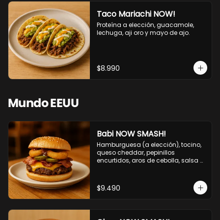
Taco Mariachi NOW!
Proteína a elección, guacamole, 
lechuga, aji oro y mayo de ajo.
$8.990
Mundo EEUU
Babi NOW SMASH!
Hamburguesa (a elección), tocino, 
queso cheddar, pepinillos 
encurtidos, aros de cebolla, salsa 
barbecue.
$9.490