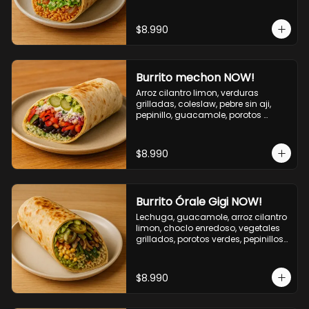
cebolla grillada, queso mozzarella, 
salsa tari.
$8.990
Burrito mechon NOW!
Arroz cilantro limon, verduras 
grilladas, coleslaw, pebre sin aji, 
pepinillo, guacamole, porotos 
negros, mayo ajo.
$8.990
Burrito Órale Gigi NOW!
Lechuga, guacamole, arroz cilantro 
limon, choclo enredoso, vegetales 
grillados, porotos verdes, pepinillos 
encurtidos, salsa de cilantro.
$8.990