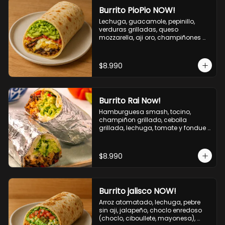
Burrito PioPio NOW!
Lechuga, guacamole, pepinillo, 
verduras grilladas, queso 
mozzarella, aji oro, champiñones 
grillados, salsa now.
$8.990
Burrito Rai Now!
Hamburguesa smash, tocino, 
champiñon grillado, cebolla 
grillada, lechuga, tomate y fondue 
de queso (mozarella y cheddar) y 
la deliciosa salsa now.
$8.990
Burrito jalisco NOW!
Arroz atomatado, lechuga, pebre 
sin aji, jalapeño, choclo enredoso 
(choclo, ciboullete, mayonesa), 