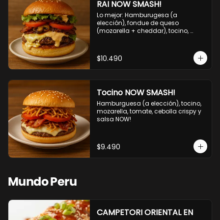
RAI NOW SMASH!
Lo mejor: Hamburugesa (a 
elección), fondue de queso 
(mozarella + cheddar), tocino, 
champiñon grillado, tomate, 
lechuga, cebolla grillada y salsa 
NOW!
$10.490
Tocino NOW SMASH!
Hamburguesa (a elección), tocino, 
mozarella, tomate, cebolla crispy y 
salsa NOW!
$9.490
Mundo Peru
CAMPETORI ORIENTAL EN