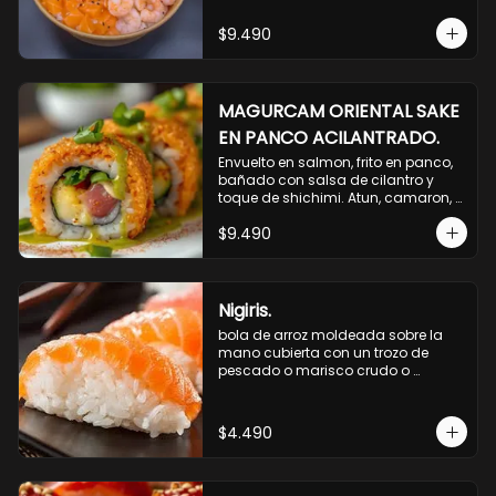
$9.490
MAGURCAM ORIENTAL SAKE
EN PANCO ACILANTRADO.
Envuelto en salmon, frito en panco, 
bañado con salsa de cilantro y 
toque de shichimi. Atun, camaron, 
queso, cebollin.
$9.490
Nigiris.
bola de arroz moldeada sobre la 
mano cubierta con un trozo de 
pescado o marisco crudo o 
cocido.

3 unidades.
$4.490