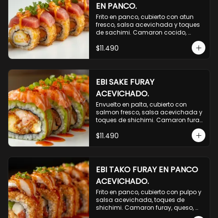
EN PANCO.
Frito en panco, cubierto con atun 
fresco, salsa acevichada y toques 
de sachimi. Camaron cocido, 
queso, palmito.
$11.490
EBI SAKE FURAY
ACEVICHADO.
Envuelto en palta, cubierto con 
salmon fresco, salsa acevichada y 
toques de shichimi. Camaron furay, 
queso, cebollin.
$11.490
EBI TAKO FURAY EN PANCO
ACEVICHADO.
Frito en panco, cubierto con pulpo y 
salsa acevichada, toques de 
shichimi. Camaron furay, queso, 
palmito.