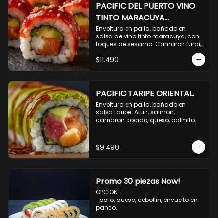
PACIFIC DEL PUERTO VINO
TINTO MARACUYA
ORIENTAL.
Envoltura en palta, bañado en 
salsa de vino tinto maracuya, con 
toques de sesamo. Camaron furai, 
salmon, queso, pepino.
$11.490
PACIFIC TARIPE ORIENTAL.
Envoltura en palta, bañado en 
salsa taripe. Atun, salmon, 
camaron cocido, queso, palmito.
$9.490
Promo 30 piezas Now!
OPCION1: 

-pollo, queso, cebollin, envuelto en 
panco.

-camaron, palta, envuelto en 