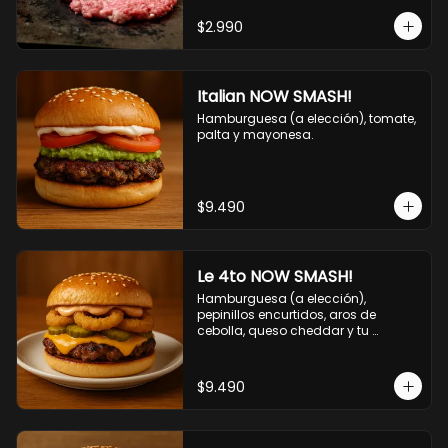
$2.990
Italian NOW SMASH!
Hamburguesa (a elección), tomate, 
palta y mayonesa.
$9.490
Le 4to NOW SMASH!
Hamburguesa (a elección), 
pepinillos encurtidos, aros de 
cebolla, queso cheddar y tu 
deliciosa salsa NOW!
$9.490