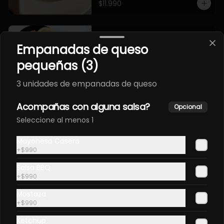
$11.990
Ceviche del Chef.
Empanadas de queso
Camaron, pulpo, salmon, palta, 
cilantro, cebolla morada, rocotto, 
pequeñas (3)
papa camote, leche de tigre.
3 unidades de empanadas de queso
$12.990
Acompañas con alguna salsa?
Opcional
Seleccione al menos 1
EBI FURAY ORIENTAL EN
PANCO.
Mayonesa Casera
+
$990
Envuelto en pollo, frito en panco. 
Camaron furay, queso, palta, 
Salsa BBQ
champiñon furay.
+
$990
$9.490
Mostaza
+
$990
EBI MAGURO ACEVICHON
Ketchup