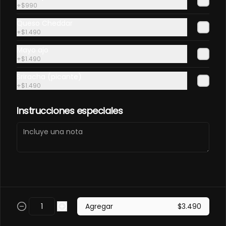
EN PANCO.
+
$990
Frito en panco, cubierto con atun 
Queso Cheddar
fresco, salsa acevichada y toques 
+
$1.490
de sachimi. Camaron cocido, 
queso, palmito.
Mayo ajo
$11.490
+
$1.490
Sriracha (picante)
EBI SAKE FURAY
+
$1.490
ACEVICHADO.
Envuelto en palta, cubierto con 
Instrucciones especiales
salmon fresco, salsa acevichada y 
toques de shichimi. Camaron furay, 
queso, cebollin.
$11.490
EBI TAKO FURAY EN PANCO
ACEVICHADO.
Frito en panco, cubierto con pulpo y 
Agregar
$3.490
salsa acevichada, toques de 
shichimi. Camaron furay, queso, 
palmito.