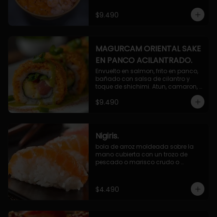
$9.490
MAGURCAM ORIENTAL SAKE
EN PANCO ACILANTRADO.
Envuelto en salmon, frito en panco, 
bañado con salsa de cilantro y 
toque de shichimi. Atun, camaron, 
queso, cebollin.
$9.490
Nigiris.
bola de arroz moldeada sobre la 
mano cubierta con un trozo de 
pescado o marisco crudo o 
cocido.

3 unidades.
$4.490