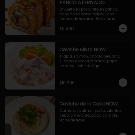
PANCO ATERIYADO.
Envuelto en pollo, frito en panco, 
bañado en salsa teriyaki, con 
toques de sesamo. Pollo furay, 
queso, champiñon furay, cebollin.
$9.490
Ceviche Mixto NOW.
Tilapia, salmon, choclo peruano, 
cilantro, cebolla morada, papa 
camote, leche de tigre.
$10.990
Ceviche de la Casa NOW.
Camaron, salmon, palta, cilantro, 
cebolla morada, papa camote, 
leche de tigre.