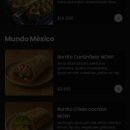
cremosa salsa acevichada Now.

10 Cortes envueltos en queso 
crema, relleno de pollo apanado y 
palta, cubierto con topping de 
$24.990
chimichurri de la casa flambeado.

10 Cortes rellenos de camaron 
apanado, palta, queso crema, 
bañado en deliciosa salsa tari, 
Mundo México
flambeada con toques de teriyaki y 
topping de furikake de salmón.
Burrito Cantinflear NOW!
Arroz atomatado, verduras 
grilladas, queso mozzarella, 
guacamole, coleslaw, pebre sin aji, 
salsa siracha (picante)
$8.990
Burrito Chela cochino
NOW!
Lechuga, guacamole, arroz cilantro 
limon, aji oro, vegetales grillados, 