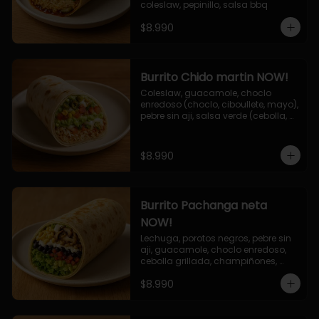
coleslaw, pepinillo, salsa bbq
$8.990
Burrito Chido martin NOW!
Coleslaw, guacamole, choclo 
enredoso (choclo, ciboullete, mayo), 
pebre sin aji, salsa verde (cebolla, 
cilantro, limon), jalapeño, queso 
mozzarella, salsa tari.
$8.990
Burrito Pachanga neta
NOW!
Lechuga, porotos negros, pebre sin 
aji, guacamole, choclo enredoso, 
cebolla grillada, champiñones, 
salsa mayo ajo.
$8.990