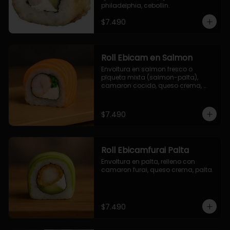
philadelphia, cebollin.
$7.490
Roll Ebicam en Salmon
Envoltura en salmon fresco o 
plqueta mixta (salmon-palta), 
camaron cocido, queso crema, 
cebollin.
$7.490
Roll Ebicamfurai Palta
Envoltura en palta, relleno con 
camaron furai, queso crema, palta.
$7.490