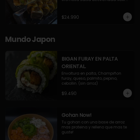
10 Cortes envueltos en queso 
crema, relleno de pollo apanado y 
palta, cubierto con topping de 
$24.990
chimichurri de la casa flambeado.

10 Cortes rellenos de camaron 
apanado, palta, queso crema, 
bañado en deliciosa salsa tari, 
Mundo Japon
flambeada con toques de teriyaki y 
topping de furikake de salmón.
BIGAN FURAY EN PALTA
ORIENTAL.
Envoltura en palta, Champiñon 
furay, queso, palmito, pepino, 
cebollin. (sin arroz)
$9.490
Gohan Now!
Tu gohan con una base de arroz 
mas proteina y relleno que mas te 
guste!