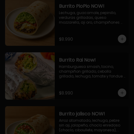
Burrito PioPio NOW!
Lechuga, guacamole, pepinillo, 
verduras grilladas, queso 
mozzarella, aji oro, champiñones 
grillados, salsa now.
$8.990
Burrito Rai Now!
Hamburguesa smash, tocino, 
champiñon grillado, cebolla 
grillada, lechuga, tomate y fondue 
de queso (mozarella y cheddar) y 
la deliciosa salsa now.
$8.990
Burrito jalisco NOW!
Arroz atomatado, lechuga, pebre 
sin aji, jalapeño, choclo enredoso 
(choclo, ciboullete, mayonesa), 