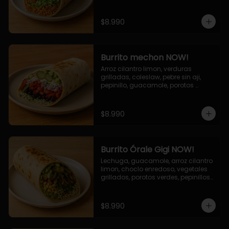
cebolla grillada, queso mozzarella, 
salsa tari.
$8.990
Burrito mechon NOW!
Arroz cilantro limon, verduras 
grilladas, coleslaw, pebre sin aji, 
pepinillo, guacamole, porotos 
negros, mayo ajo.
$8.990
Burrito Órale Gigi NOW!
Lechuga, guacamole, arroz cilantro 
limon, choclo enredoso, vegetales 
grillados, porotos verdes, pepinillos 
encurtidos, salsa de cilantro.
$8.990