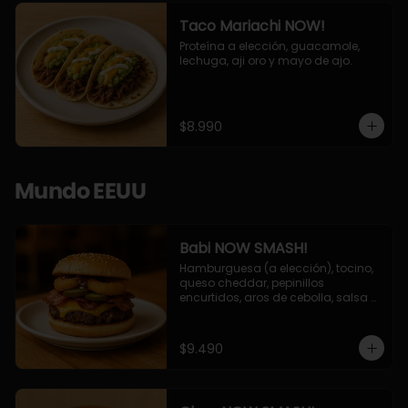
Taco Mariachi NOW!
Proteína a elección, guacamole, 
lechuga, aji oro y mayo de ajo.
$8.990
Mundo EEUU
Babi NOW SMASH!
Hamburguesa (a elección), tocino, 
queso cheddar, pepinillos 
encurtidos, aros de cebolla, salsa 
barbecue.
$9.490