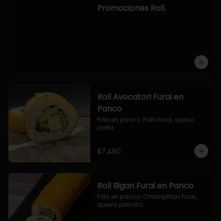
-hosomaki de camaron palta.

Promociones Roll.
OPCION2:

- pollo, queso, cebollin, envuelto en 
panco.

- camaron, queso, cebollin, 
envuelto en panco.

- palmito, pepino, queso, envuelto 
en ciboulette.

- salmon, queso, palta, envuelto en 
queso.

-hosomaki de camaron palta.
Roll Avocatori Furai en
Panco
Frito en panco. Pollo furai, queso, 
palta.
$7.490
Roll Bigan Furai en Panco
Frito en panco. Champiñon furai, 
queso, palmito.