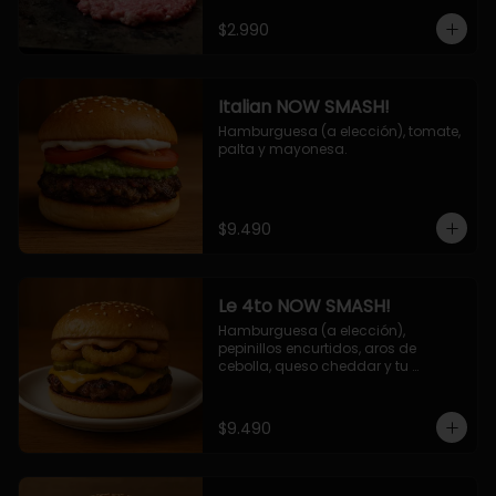
$2.990
Italian NOW SMASH!
Hamburguesa (a elección), tomate, 
palta y mayonesa.
$9.490
Le 4to NOW SMASH!
Hamburguesa (a elección), 
pepinillos encurtidos, aros de 
cebolla, queso cheddar y tu 
deliciosa salsa NOW!
$9.490