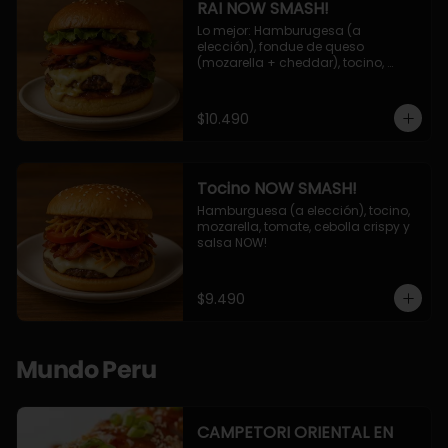
RAI NOW SMASH!
Lo mejor: Hamburugesa (a 
elección), fondue de queso 
(mozarella + cheddar), tocino, 
champiñon grillado, tomate, 
lechuga, cebolla grillada y salsa 
NOW!
$10.490
Tocino NOW SMASH!
Hamburguesa (a elección), tocino, 
mozarella, tomate, cebolla crispy y 
salsa NOW!
$9.490
Mundo Peru
CAMPETORI ORIENTAL EN