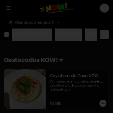
Abrir menu de navegación
Logi
¿Dónde quieres pedir?
Destacados NOW! ⭐
Mundo Japon
Mundo Méxic
Destacados NOW! ⭐
Ceviche de la Casa NOW.
Camaron, salmon, palta, cilantro, 
cebolla morada, papa camote, 
leche de tigre.
$11.990