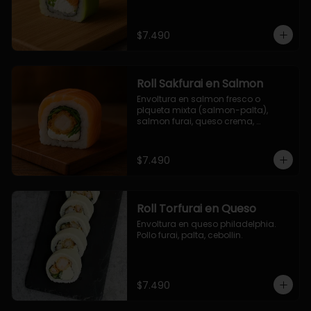
$7.490
Roll Sakfurai en Salmon
Envoltura en salmon fresco o 
plqueta mixta (salmon-palta), 
salmon furai, queso crema, 
cebollin.
$7.490
Roll Torfurai en Queso
Envoltura en queso philadelphia. 
Pollo furai, palta, cebollin.
$7.490