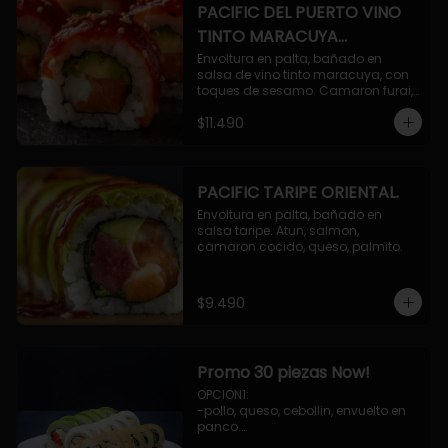
PACIFIC DEL PUERTO VINO
TINTO MARACUYA
ORIENTAL.
Envoltura en palta, bañado en 
salsa de vino tinto maracuya, con 
toques de sesamo. Camaron furai, 
salmon, queso, pepino.
$11.490
PACIFIC TARIPE ORIENTAL.
Envoltura en palta, bañado en 
salsa taripe. Atun, salmon, 
camaron cocido, queso, palmito.
$9.490
Promo 30 piezas Now!
OPCION1: 

-pollo, queso, cebollin, envuelto en 
panco.

-camaron, palta, envuelto en 