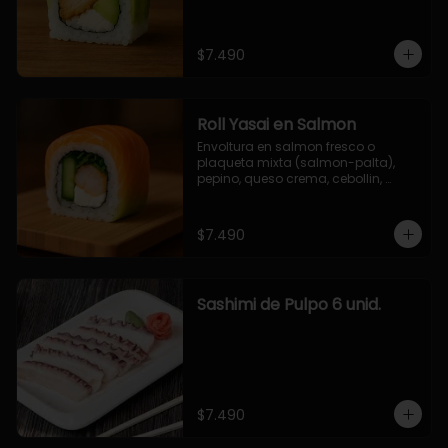
$7.490
Roll Yasai en Salmon
Envoltura en salmon fresco o 
plaqueta mixta (salmon-palta), 
pepino, queso crema, cebollin, 
palta.
$7.490
Sashimi de Pulpo 6 unid.
$7.490