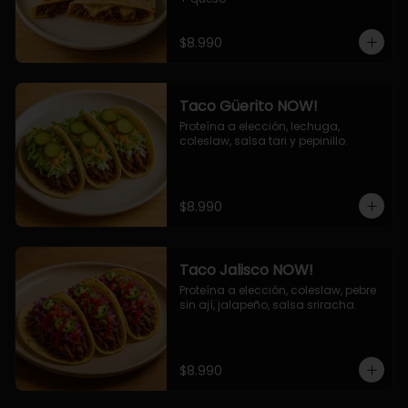
$8.990
Taco Güerito NOW!
Proteína a elección, lechuga, 
coleslaw, salsa tari y pepinillo.
$8.990
Taco Jalisco NOW!
Proteína a elección, coleslaw, pebre 
sin ají, jalapeño, salsa sriracha.
$8.990