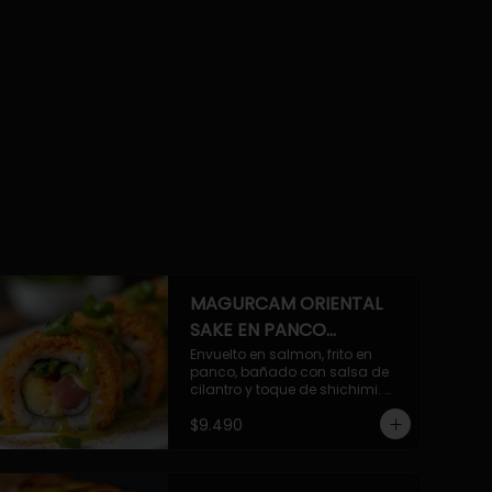
MAGURCAM ORIENTAL
SAKE EN PANCO
ACILANTRADO.
Envuelto en salmon, frito en 
panco, bañado con salsa de 
cilantro y toque de shichimi. 
Atun, camaron, queso, cebollin.
$9.490