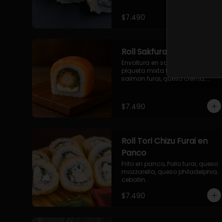
$7.490
Roll Sakfurai en Salmon
Envoltura en salmon fresco o 
plqueta mixta (salmon-palta), 
salmon furai, queso crema, 
cebollin.
$7.490
Roll Tori Chizu Furai en
Panco
Frito en panco, Pollo furai, queso 
mozzarella, queso philadelphia, 
cebollin.
$7.490