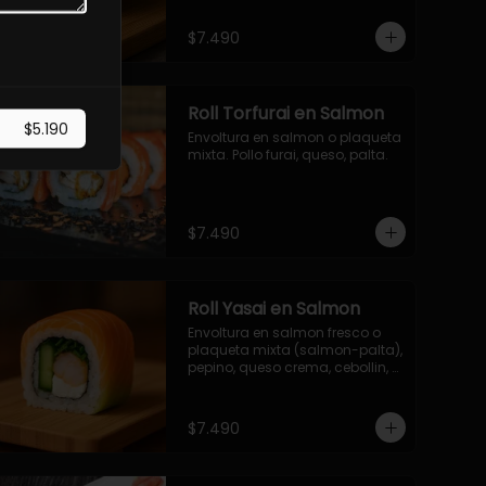
$7.490
Roll Torfurai en Salmon
$5.190
Envoltura en salmon o plaqueta 
mixta. Pollo furai, queso, palta.
$7.490
Roll Yasai en Salmon
Envoltura en salmon fresco o 
plaqueta mixta (salmon-palta), 
pepino, queso crema, cebollin, 
palta.
$7.490