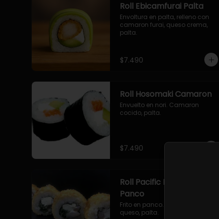
Roll Ebicamfurai Palta
Envoltura en palta, relleno con 
camaron furai, queso crema, 
palta.
$7.490
Roll Hosomaki Camaron
Envuelto en nori. Camaron 
cocido, palta.
$7.490
Roll Pacific Furai en
Panco
Frito en panco. Camaron furai, 
queso, palta.