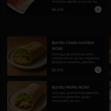
shichimi,cebollin y una flor de 
palta.
$9.490
Burrito Chela cochino
NOW!
Lechuga, guacamole, arroz 
cilantro limon, aji oro, vegetales 
grillados, coleslaw, pepinillo, 
salsa bbq
$8.990
Burrito PioPio NOW!
Lechuga, guacamole, pepinillo, 
verduras grilladas, queso 
mozzarella, aji oro, 
champiñones grillados, salsa 
now.