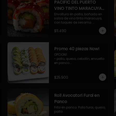
PACIFIC DEL PUERTO
VINO TINTO MARACUYA
ORIENTAL.
Envoltura en palta, bañado en 
salsa de vino tinto maracuya, 
con toques de sesamo. 
Camaron furai, salmon, queso, 
$11.490
pepino.
Promo 40 piezas Now!
OPCION1: 

- pollo, queso, cebollin, envuelto 
en panco.

- camaron, queso, cebollin, 
envuelto en panco.

- palmito, pepino, queso, 
$25.900
envuelto en palta.

- salmon, queso, palta, envuelto 
en ciboulette.

OPCION2:

Roll Avocatori Furai en
- pollo, queso, cebollin, envuelto 
en panco.

Panco
- camaron, queso, cebollin, 
Frito en panco. Pollo furai, queso, 
envuelto en palta.

palta.
- palmito, pepino, queso, 