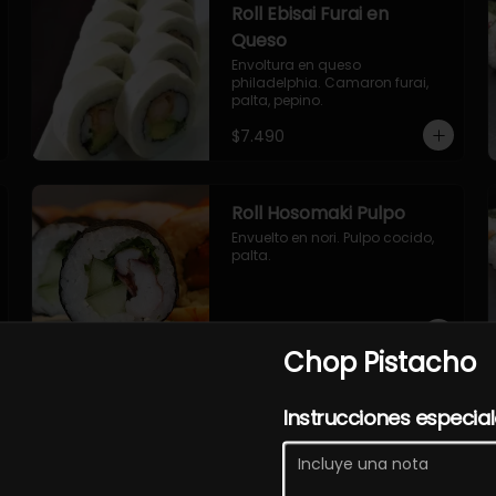
Roll Ebisai Furai en
Queso
Envoltura en queso 
philadelphia. Camaron furai, 
palta, pepino.
$7.490
Roll Hosomaki Pulpo
Envuelto en nori. Pulpo cocido, 
palta.
$7.490
Chop Pistacho
Roll Sakasai en Queso
Instrucciones especia
Envoltura en queso crema, 
relleno de salmón, pepino, palta.