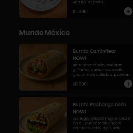
una flor de palta.
$11.490
Mundo México
Burrito Cantinflear
NOW!
Arroz atomatado, verduras 
grilladas, queso mozzarella, 
guacamole, coleslaw, pebre sin 
aji, salsa siracha (picante)
$8.990
Burrito Pachanga neta
NOW!
Lechuga, porotos negros, pebre 
sin aji, guacamole, choclo 
enredoso, cebolla grillada, 
champiñones, salsa mayo ajo.