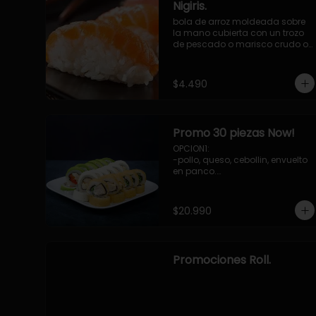
Nigiris.
bola de arroz moldeada sobre 
la mano cubierta con un trozo 
de pescado o marisco crudo o 
cocido.

3 unidades.
$4.490
Promo 30 piezas Now!
OPCION1: 

-pollo, queso, cebollin, envuelto 
en panco.

-camaron, palta, envuelto en 
queso.

-palmito, pepino, queso, 
$20.990
envuelto ciboulette o sesamo.

OPCION2:

-pollo, queso, cebollin, envuelto 
en palta.

Promociones Roll.
-camaron, palta, cebollin, 
envuelto en queso.

-palmito, queso, pepino, 
envuelto en cibulette o sesamo.

OPCION3:
