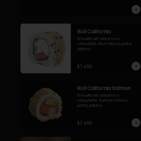
-pollo, queso cebollin, envuelto 
en panco.

-camaron, queso, cebollin, 
envuelto en panco.

-palmito, pepino, queso, 
envuelto en panco.
Roll California
Envuelto en sesamo o 
ciboulette. Atun fresco, palta, 
pepino.
$7.490
Roll California Salmon
Envuelto en sesamo o 
ciboullette. Salmon fresco, 
palta, pepino.
$7.490