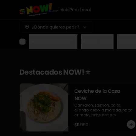
Inicio
Pedir
Local
¿Dónde quieres pedir?
Destacados NOW! ⭐
Mundo Japon
Mundo 
Destacados NOW! ⭐
Ceviche de la Casa
NOW.
Camaron, salmon, palta, 
cilantro, cebolla morada, papa 
camote, leche de tigre.
$11.990