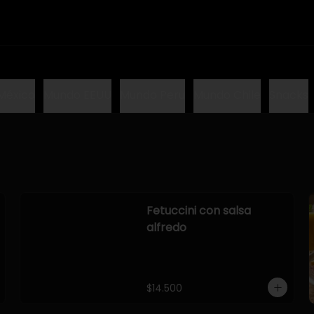
México
Mundo EEUU
Mundo Peru
Mundo Chile
Snacks
Fetuccini con salsa
alfredo
$14.500