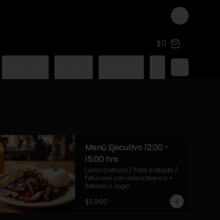
Login
$0
Mundo Italia
Desayuno
Bebestibles
Tragos sin alcohol
Menú Ejecutivo 12:00 -
15:00 hrs
Lomo Saltado / Pollo Saltado / 
Fetuccini con salsa blanca + 
Bebida o Jugo
$11.990