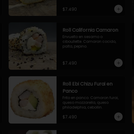
envuelto en ciboulette.

- salmon, queso, palta, envuelto 
$7.490
en queso.
Roll California Camaron
Envuelto en sesamo o 
ciboullette. Camaron cocido, 
palta, pepino.
$7.490
Roll Ebi Chizu Furai en
Panco
Frito en panco. Camaron furai, 
queso mozzarella, queso 
philadelphia, cebollin.
$7.490