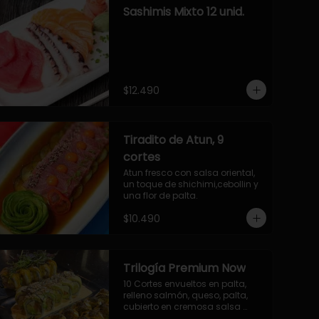
Sashimis Mixto 12 unid.
$12.490
Tiradito de Atun, 9
cortes
Atun fresco con salsa oriental, 
un toque de shichimi,cebollin y 
una flor de palta.
$10.490
Trilogía Premium Now
10 Cortes envueltos en palta, 
relleno salmón, queso, palta, 
cubierto en cremosa salsa 
acevichada Now.
