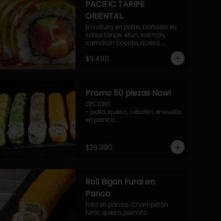
PACIFIC TARIPE
ORIENTAL.
Envoltura en palta, bañado en 
salsa taripe. Atun, salmon, 
camaron cocido, queso, 
palmito.
$9.490
Promo 50 piezas Now!
OPCION1: 

- pollo, queso, cebollin, envuelto 
en panco.

- camaron, queso, cebollin, 
envuelto en queso.

- palmito, pepino, queso, 
$29.990
envuelto en palta.

- salmon, queso, palta, envuelto 
en ciboulette.

-hosomaki de camaron palta.

Roll Bigan Furai en
OPCION2:

- pollo, queso, cebollin, envuelto 
Panco
en panco.

Frito en panco. Champiñon 
- camaron, queso, cebollin, 
furai, queso, palmito.
envuelto en panco.
