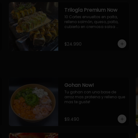
Trilogía Premium Now
10 Cortes envueltos en palta, 
relleno salmón, queso, palta, 
cubierto en cremosa salsa 
acevichada Now.

10 Cortes envueltos en queso 
crema, relleno de pollo 
$24.990
apanado y palta, cubierto con 
topping de chimichurri de la 
casa flambeado.

10 Cortes rellenos de camaron 
apanado, palta, queso crema, 
bañado en deliciosa salsa tari, 
flambeada con toques de 
teriyaki y topping de furikake de 
Gohan Now!
salmón.
Tu gohan con una base de 
arroz mas proteina y relleno que 
mas te guste!
$9.490