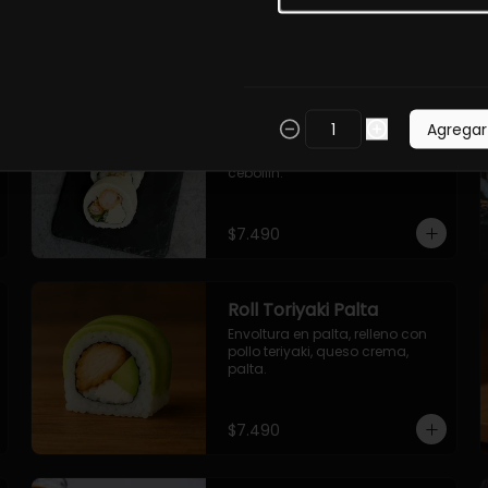
$7.490
Roll Torfurai en Queso
Agregar
Envoltura en queso 
philadelphia. Pollo furai, palta, 
cebollin.
$7.490
Roll Toriyaki Palta
Envoltura en palta, relleno con 
pollo teriyaki, queso crema, 
palta.
$7.490