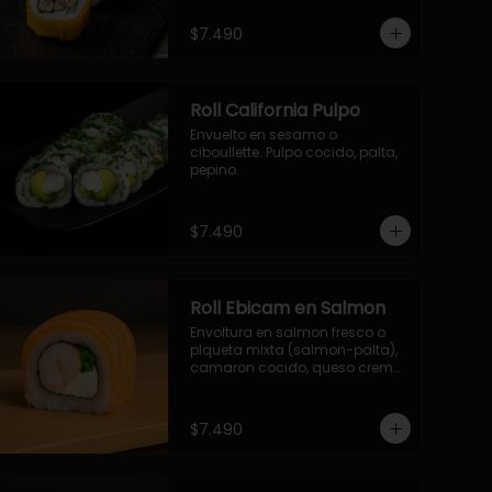
- palmito, pepino, queso, 
envuelto en ciboulette.

$7.490
- salmon, queso, palta, envuelto 
en queso.

-hosomaki de camaron palta.
Roll California Pulpo
Envuelto en sesamo o 
ciboullette. Pulpo cocido, palta, 
pepino.
$7.490
Roll Ebicam en Salmon
Envoltura en salmon fresco o 
plqueta mixta (salmon-palta), 
camaron cocido, queso crema, 
cebollin.
$7.490