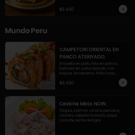
$9.490
Mundo Peru
CAMPETORI ORIENTAL EN
PANCO ATERIYADO.
Envuelto en pollo, frito en panco, 
bañado en salsa teriyaki, con 
toques de sesamo. Pollo furay, 
queso, champiñon furay, cebollin.
$9.490
Ceviche Mixto NOW.
Tilapia, salmon, choclo peruano, 
cilantro, cebolla morada, papa 
camote, leche de tigre.