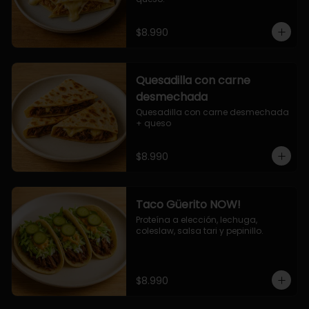
$8.990
Quesadilla con carne
desmechada
Quesadilla con carne desmechada 
+ queso
$8.990
Taco Güerito NOW!
Proteína a elección, lechuga, 
coleslaw, salsa tari y pepinillo.
$8.990