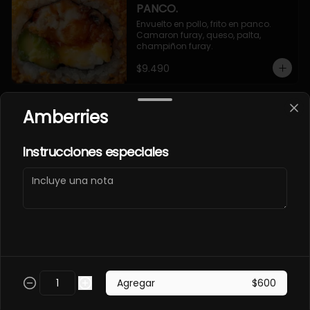
PANCO.
Envuelto en pollo, frito en panco. 
Camaron furay, queso, palta, 
champiñon furay.
$9.490
Amberries
EBI MAGURO ACEVICHON
EN PANCO.
Frito en panco, cubierto con atun 
Instrucciones especiales
fresco, salsa acevichada y toques 
de sachimi. Camaron cocido, 
queso, palmito.
$11.490
EBI SAKE FURAY
ACEVICHADO.
Envuelto en palta, cubierto con 
Agregar
$600
salmon fresco, salsa acevichada y 
toques de shichimi. Camaron furay, 
queso, cebollin.