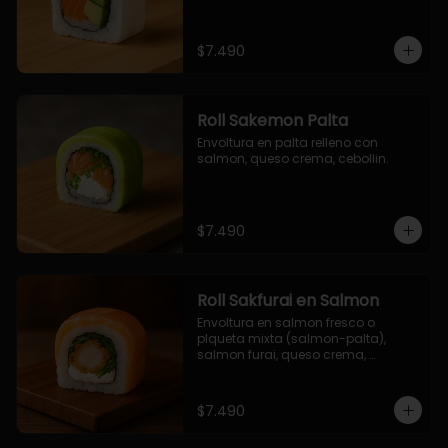
$7.490
Roll Sakemon Palta
Envoltura en palta relleno con 
salmon, queso crema, cebollin.
$7.490
Roll Sakfurai en Salmon
Envoltura en salmon fresco o 
plqueta mixta (salmon-palta), 
salmon furai, queso crema, 
cebollin.
$7.490