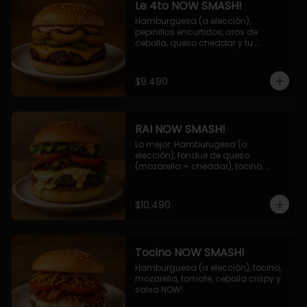
Le 4to NOW SMASH!
Hamburguesa (a elección), 
pepinillos encurtidos, aros de 
cebolla, queso cheddar y tu 
deliciosa salsa NOW!
$9.490
RAI NOW SMASH!
Lo mejor: Hamburugesa (a 
elección), fondue de queso 
(mozarella + cheddar), tocino, 
champiñon grillado, tomate, 
lechuga, cebolla grillada y salsa 
NOW!
$10.490
Tocino NOW SMASH!
Hamburguesa (a elección), tocino, 
mozarella, tomate, cebolla crispy y 
salsa NOW!