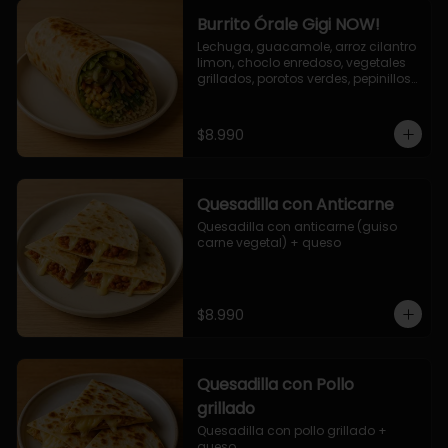
Burrito Órale Gigi NOW!
Lechuga, guacamole, arroz cilantro 
limon, choclo enredoso, vegetales 
grillados, porotos verdes, pepinillos 
encurtidos, salsa de cilantro.
$8.990
Quesadilla con Anticarne
Quesadilla con anticarne (guiso 
carne vegetal) + queso
$8.990
Quesadilla con Pollo
grillado
Quesadilla con pollo grillado + 
queso.