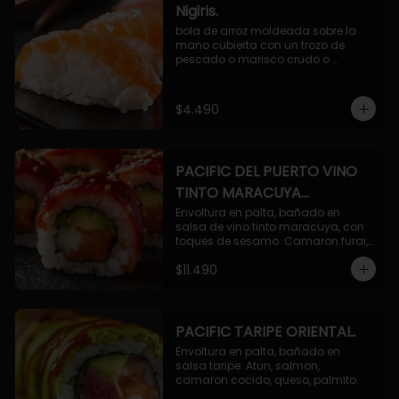
Nigiris.
bola de arroz moldeada sobre la 
mano cubierta con un trozo de 
pescado o marisco crudo o 
cocido.

3 unidades.
$4.490
PACIFIC DEL PUERTO VINO
TINTO MARACUYA
ORIENTAL.
Envoltura en palta, bañado en 
salsa de vino tinto maracuya, con 
toques de sesamo. Camaron furai, 
salmon, queso, pepino.
$11.490
PACIFIC TARIPE ORIENTAL.
Envoltura en palta, bañado en 
salsa taripe. Atun, salmon, 
camaron cocido, queso, palmito.