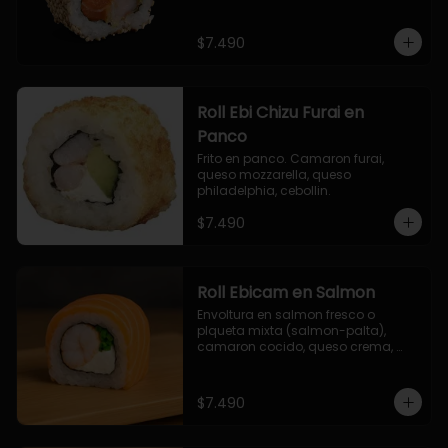
$7.490
Roll Ebi Chizu Furai en
Panco
Frito en panco. Camaron furai, 
queso mozzarella, queso 
philadelphia, cebollin.
$7.490
Roll Ebicam en Salmon
Envoltura en salmon fresco o 
plqueta mixta (salmon-palta), 
camaron cocido, queso crema, 
cebollin.
$7.490