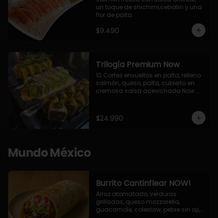
un toque de shichimi,cebollin y una 
flor de palta.
$9.490
Trilogía Premium Now
10 Cortes envueltos en palta, relleno 
salmón, queso, palta, cubierto en 
cremosa salsa acevichada Now.

10 Cortes envueltos en queso 
crema, relleno de pollo apanado y 
palta, cubierto con topping de 
$24.990
chimichurri de la casa flambeado.

10 Cortes rellenos de camaron 
apanado, palta, queso crema, 
bañado en deliciosa salsa tari, 
Mundo México
flambeada con toques de teriyaki y 
topping de furikake de salmón.
Burrito Cantinflear NOW!
Arroz atomatado, verduras 
grilladas, queso mozzarella, 
guacamole, coleslaw, pebre sin aji, 
salsa siracha (picante)