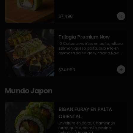
$7.490
Trilogía Premium Now
10 Cortes envueltos en palta, relleno 
salmón, queso, palta, cubierto en 
cremosa salsa acevichada Now.

10 Cortes envueltos en queso 
crema, relleno de pollo apanado y 
palta, cubierto con topping de 
$24.990
chimichurri de la casa flambeado.

10 Cortes rellenos de camaron 
apanado, palta, queso crema, 
bañado en deliciosa salsa tari, 
Mundo Japon
flambeada con toques de teriyaki y 
topping de furikake de salmón.
BIGAN FURAY EN PALTA
ORIENTAL.
Envoltura en palta, Champiñon 
furay, queso, palmito, pepino, 
cebollin. (sin arroz)