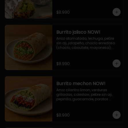
de queso (mozarella y cheddar) y 
la deliciosa salsa now.
$8.990
Burrito jalisco NOW!
Arroz atomatado, lechuga, pebre 
sin aji, jalapeño, choclo enredoso 
(choclo, ciboullete, mayonesa), 
cebolla grillada, queso mozzarella, 
salsa tari.
$8.990
Burrito mechon NOW!
Arroz cilantro limon, verduras 
grilladas, coleslaw, pebre sin aji, 
pepinillo, guacamole, porotos 
negros, mayo ajo.
$8.990