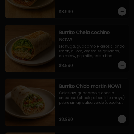
$8.990
Burrito Chela cochino
NOW!
Lechuga, guacamole, arroz cilantro 
limon, aji oro, vegetales grillados, 
coleslaw, pepinillo, salsa bbq
$8.990
Burrito Chido martin NOW!
Coleslaw, guacamole, choclo 
enredoso (choclo, ciboullete, mayo), 
pebre sin aji, salsa verde (cebolla, 
cilantro, limon), jalapeño, queso 
mozzarella, salsa tari.
$8.990