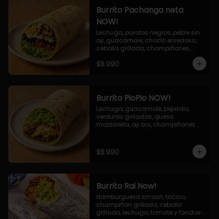
Burrito Pachanga neta
NOW!
Lechuga, porotos negros, pebre sin 
aji, guacamole, choclo enredoso, 
cebolla grillada, champiñones, 
salsa mayo ajo.
$8.990
Burrito PioPio NOW!
Lechuga, guacamole, pepinillo, 
verduras grilladas, queso 
mozzarella, aji oro, champiñones 
grillados, salsa now.
$8.990
Burrito Rai Now!
Hamburguesa smash, tocino, 
champiñon grillado, cebolla 
grillada, lechuga, tomate y fondue 