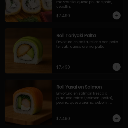
mozzarella, queso philadelphia, 
cebollin.
$7.490
Roll Toriyaki Palta
Envoltura en palta, relleno con pollo 
teriyaki, queso crema, palta.
$7.490
Roll Yasai en Salmon
Envoltura en salmon fresco o 
plaqueta mixta (salmon-palta), 
pepino, queso crema, cebollin, 
palta.
$7.490