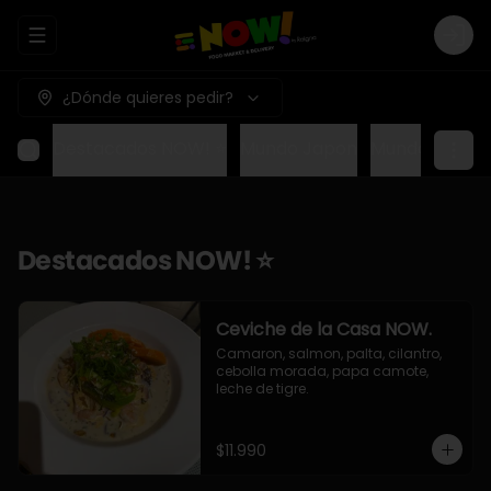
Abrir menu de navegación
Logi
¿Dónde quieres pedir?
Destacados NOW! ⭐
Mundo Japon
Mundo Méxic
Destacados NOW! ⭐
Ceviche de la Casa NOW.
Camaron, salmon, palta, cilantro, 
cebolla morada, papa camote, 
leche de tigre.
$11.990