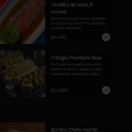
Tiradito de Atun, 9
cortes
Atun fresco con salsa oriental, 
un toque de shichimi,cebollin y 
una flor de palta.
$10.490
Trilogía Premium Now
10 Cortes envueltos en palta, 
relleno salmón, queso, palta, 
cubierto en cremosa salsa 
acevichada Now.

10 Cortes envueltos en queso 
crema, relleno de pollo 
$24.990
apanado y palta, cubierto con 
topping de chimichurri de la 
casa flambeado.

10 Cortes rellenos de camaron 
apanado, palta, queso crema, 
bañado en deliciosa salsa tari, 
flambeada con toques de 
teriyaki y topping de furikake de 
Burrito Chido martin
salmón.