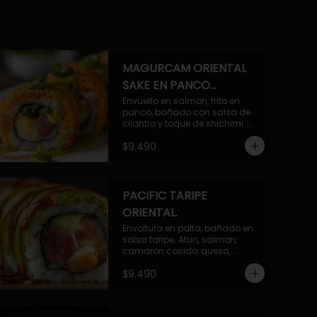
casa flambeado.

10 Cortes rellenos de camaron 
apanado, palta, queso crema, 
bañado en deliciosa salsa tari, 
flambeada con toques de 
teriyaki y topping de furikake de 
MAGURCAM ORIENTAL
salmón.
SAKE EN PANCO
ACILANTRADO.
Envuelto en salmon, frito en 
panco, bañado con salsa de 
cilantro y toque de shichimi. 
Atun, camaron, queso, cebollin.
$9.490
PACIFIC TARIPE
ORIENTAL.
Envoltura en palta, bañado en 
salsa taripe. Atun, salmon, 
camaron cocido, queso, 
palmito.
$9.490