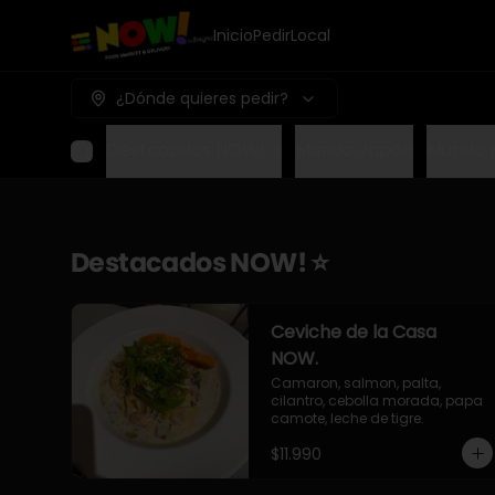
Inicio
Pedir
Local
¿Dónde quieres pedir?
Destacados NOW! ⭐
Mundo Japon
Mundo 
Destacados NOW! ⭐
Ceviche de la Casa
NOW.
Camaron, salmon, palta, 
cilantro, cebolla morada, papa 
camote, leche de tigre.
$11.990