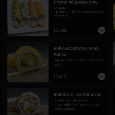
Promo 40 piezas Now!
OPCION1: 

- pollo, queso, cebollin, envuelto 
en panco.

- camaron, queso, cebollin, 
envuelto en panco.

- palmito, pepino, queso, 
$25.900
envuelto en palta.

- salmon, queso, palta, envuelto 
en ciboulette.

OPCION2:

Roll Avocatori Furai en
- pollo, queso, cebollin, envuelto 
en panco.

Panco
- camaron, queso, cebollin, 
Frito en panco. Pollo furai, queso, 
envuelto en palta.

palta.
- palmito, pepino, queso, 
envuelto en ciboulette.

- salmon, queso, palta, envuelto 
$7.490
en queso.
Roll California Camaron
Envuelto en sesamo o 
ciboullette. Camaron cocido, 
palta, pepino.