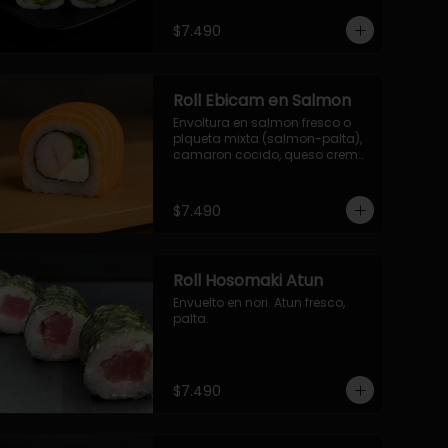
$7.490
Roll Ebicam en Salmon
Envoltura en salmon fresco o 
plqueta mixta (salmon-palta), 
camaron cocido, queso crema, 
cebollin.
$7.490
Roll Hosomaki Atun
Envuelto en nori. Atun fresco, 
palta.
$7.490