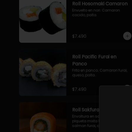
Roll Hosomaki Camaron
Envuelto en nori. Camaron 
cocido, palta.
$7.490
Roll Pacific Furai en
Panco
Frito en panco. Camaron furai, 
queso, palta.
$7.490
Roll Sakfurai en Salmon
Envoltura en salmon fresco o 
plqueta mixta (salmon-palta), 
salmon furai, queso crema, 
cebollin.