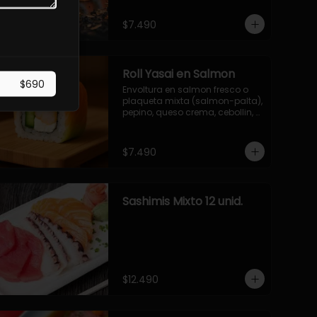
$7.490
Roll Yasai en Salmon
$690
Envoltura en salmon fresco o 
plaqueta mixta (salmon-palta), 
pepino, queso crema, cebollin, 
palta.
$7.490
Sashimis Mixto 12 unid.
$12.490