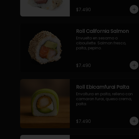
$7.490
Roll California Salmon
Envuelto en sesamo o 
ciboullette. Salmon fresco, 
palta, pepino.
$7.490
Roll Ebicamfurai Palta
Envoltura en palta, relleno con 
camaron furai, queso crema, 
palta.
$7.490