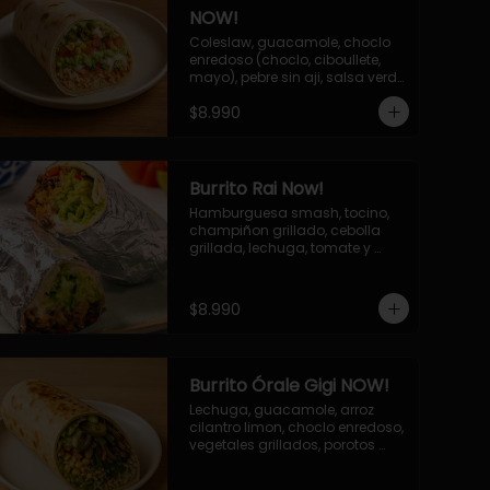
NOW!
Coleslaw, guacamole, choclo 
enredoso (choclo, ciboullete, 
mayo), pebre sin aji, salsa verde 
(cebolla, cilantro, limon), 
$8.990
jalapeño, queso mozzarella, 
salsa tari.
Burrito Rai Now!
Hamburguesa smash, tocino, 
champiñon grillado, cebolla 
grillada, lechuga, tomate y 
fondue de queso (mozarella y 
cheddar) y la deliciosa salsa 
now.
$8.990
Burrito Órale Gigi NOW!
Lechuga, guacamole, arroz 
cilantro limon, choclo enredoso, 
vegetales grillados, porotos 
verdes, pepinillos encurtidos, 
salsa de cilantro.