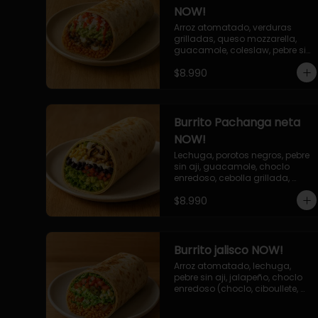
NOW!
Arroz atomatado, verduras 
grilladas, queso mozzarella, 
guacamole, coleslaw, pebre sin 
aji, salsa siracha (picante)
$8.990
Burrito Pachanga neta
NOW!
Lechuga, porotos negros, pebre 
sin aji, guacamole, choclo 
enredoso, cebolla grillada, 
champiñones, salsa mayo ajo.
$8.990
Burrito jalisco NOW!
Arroz atomatado, lechuga, 
pebre sin aji, jalapeño, choclo 
enredoso (choclo, ciboullete, 
mayonesa), cebolla grillada, 
queso mozzarella, salsa tari.