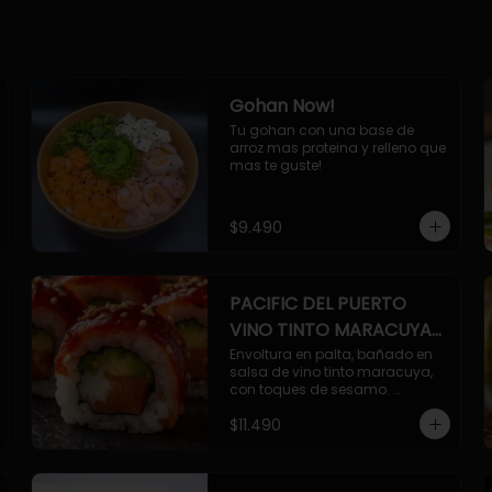
Gohan Now!
Tu gohan con una base de 
arroz mas proteina y relleno que 
mas te guste!
$9.490
PACIFIC DEL PUERTO
VINO TINTO MARACUYA
ORIENTAL.
Envoltura en palta, bañado en 
salsa de vino tinto maracuya, 
con toques de sesamo. 
Camaron furai, salmon, queso, 
$11.490
pepino.