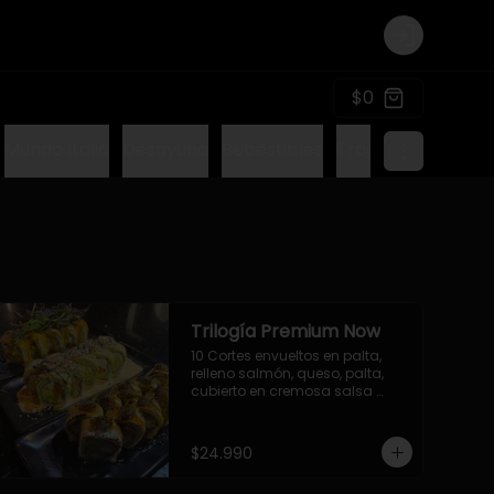
Login
$0
Mundo Italia
Desayuno
Bebestibles
Tragos sin alcohol
Trilogía Premium Now
10 Cortes envueltos en palta, 
relleno salmón, queso, palta, 
cubierto en cremosa salsa 
acevichada Now.

10 Cortes envueltos en queso 
crema, relleno de pollo 
$24.990
apanado y palta, cubierto con 
topping de chimichurri de la 