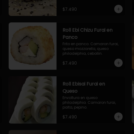
$7.490
Roll Ebi Chizu Furai en
Panco
Frito en panco. Camaron furai, 
queso mozzarella, queso 
philadelphia, cebollin.
$7.490
Roll Ebisai Furai en
Queso
Envoltura en queso 
philadelphia. Camaron furai, 
palta, pepino.
$7.490