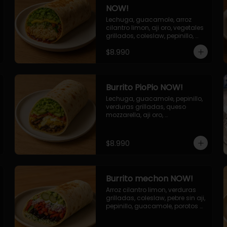
NOW!
Lechuga, guacamole, arroz 
cilantro limon, aji oro, vegetales 
grillados, coleslaw, pepinillo, 
salsa bbq
$8.990
Burrito PioPio NOW!
Lechuga, guacamole, pepinillo, 
verduras grilladas, queso 
mozzarella, aji oro, 
champiñones grillados, salsa 
now.
$8.990
Burrito mechon NOW!
Arroz cilantro limon, verduras 
grilladas, coleslaw, pebre sin aji, 
pepinillo, guacamole, porotos 
negros, mayo ajo.