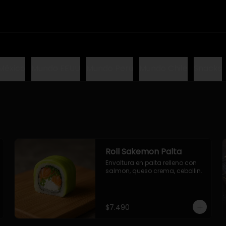
México
Mundo EEUU
Mundo Peru
Mundo Chile
Snacks
Roll Sakemon Palta
Envoltura en palta relleno con 
salmon, queso crema, cebollin.
$7.490