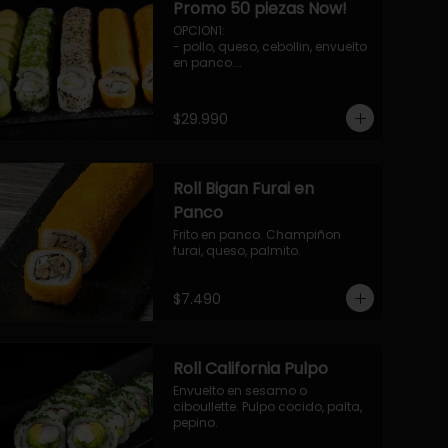
Promo 50 piezas Now!
OPCION1: 

- pollo, queso, cebollin, envuelto 
en panco.

- camaron, queso, cebollin, 
envuelto en queso.

- palmito, pepino, queso, 
$29.990
envuelto en palta.

- salmon, queso, palta, envuelto 
en ciboulette.

-hosomaki de camaron palta.

Roll Bigan Furai en
OPCION2:

- pollo, queso, cebollin, envuelto 
Panco
en panco.

Frito en panco. Champiñon 
- camaron, queso, cebollin, 
furai, queso, palmito.
envuelto en panco.

- palmito, pepino, queso, 
envuelto en ciboulette.

$7.490
- salmon, queso, palta, envuelto 
en queso.

-hosomaki de camaron palta.
Roll California Pulpo
Envuelto en sesamo o 
ciboullette. Pulpo cocido, palta, 
pepino.