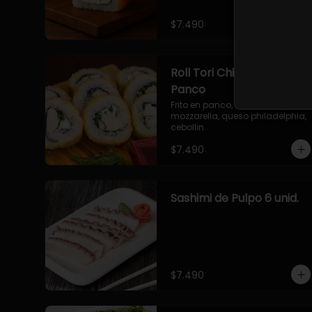
$7.490
Roll Tori Chizu Furai en
Panco
Frito en panco, Pollo furai, queso 
mozzarella, queso philadelphia, 
cebollin.
$7.490
Sashimi de Pulpo 6 unid.
$7.490