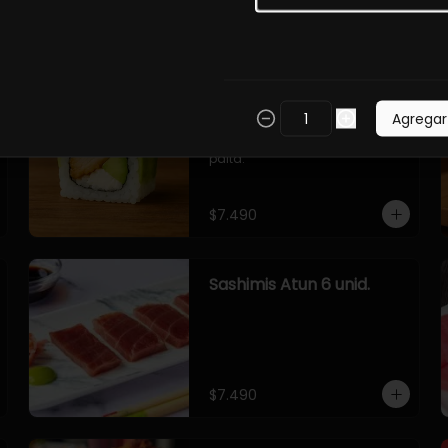
$7.490
Roll Toriyaki Palta
Agregar
Envoltura en palta, relleno con 
pollo teriyaki, queso crema, 
palta.
$7.490
Sashimis Atun 6 unid.
$7.490