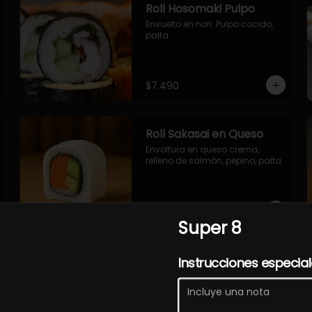
Roll Hosomaki Pulpo
Envuelto en nori. Pulpo cocido, 
palta.
$7.490
Roll Sakasai en Queso
Envoltura en queso crema, 
relleno de salmón, pepino, palta.
$7.490
Super 8
Roll Torfurai en Queso
Instrucciones especia
Envoltura en queso 
philadelphia. Pollo furai, palta, 
cebollin.