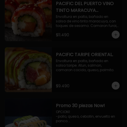
PACIFIC DEL PUERTO VINO
TINTO MARACUYA
ORIENTAL.
Envoltura en palta, bañado en 
salsa de vino tinto maracuya, con 
toques de sesamo. Camaron furai, 
salmon, queso, pepino.
$11.490
PACIFIC TARIPE ORIENTAL.
Envoltura en palta, bañado en 
salsa taripe. Atun, salmon, 
camaron cocido, queso, palmito.
$9.490
Promo 30 piezas Now!
OPCION1: 

-pollo, queso, cebollin, envuelto en 
panco.

-camaron, palta, envuelto en 