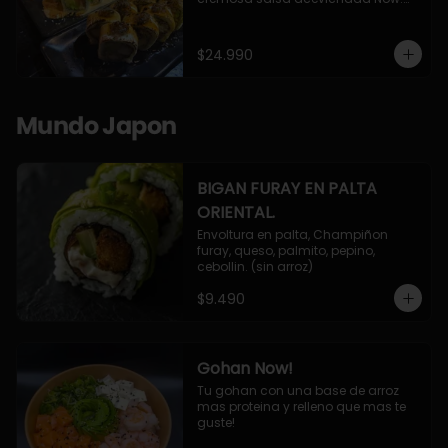
10 Cortes envueltos en queso 
crema, relleno de pollo apanado y 
palta, cubierto con topping de 
$24.990
chimichurri de la casa flambeado.

10 Cortes rellenos de camaron 
apanado, palta, queso crema, 
bañado en deliciosa salsa tari, 
Mundo Japon
flambeada con toques de teriyaki y 
topping de furikake de salmón.
BIGAN FURAY EN PALTA
ORIENTAL.
Envoltura en palta, Champiñon 
furay, queso, palmito, pepino, 
cebollin. (sin arroz)
$9.490
Gohan Now!
Tu gohan con una base de arroz 
mas proteina y relleno que mas te 
guste!