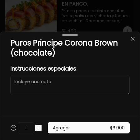
EN PANCO.
Frito en panco, cubierto con atun 
fresco, salsa acevichada y toques 
de sachimi. Camaron cocido, 
queso, palmito.
$11.490
Puros Principe Corona Brown
(chocolate)
EBI SAKE FURAY
ACEVICHADO.
Envuelto en palta, cubierto con 
Instrucciones especiales
salmon fresco, salsa acevichada y 
toques de shichimi. Camaron furay, 
queso, cebollin.
$11.490
EBI TAKO FURAY EN PANCO
ACEVICHADO.
Frito en panco, cubierto con pulpo y 
Agregar
$6.000
salsa acevichada, toques de 
shichimi. Camaron furay, queso, 
palmito.