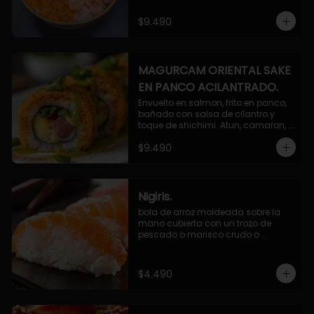
$9.490
MAGURCAM ORIENTAL SAKE
EN PANCO ACILANTRADO.
Envuelto en salmon, frito en panco, 
bañado con salsa de cilantro y 
toque de shichimi. Atun, camaron, 
queso, cebollin.
$9.490
Nigiris.
bola de arroz moldeada sobre la 
mano cubierta con un trozo de 
pescado o marisco crudo o 
cocido.

3 unidades.
$4.490