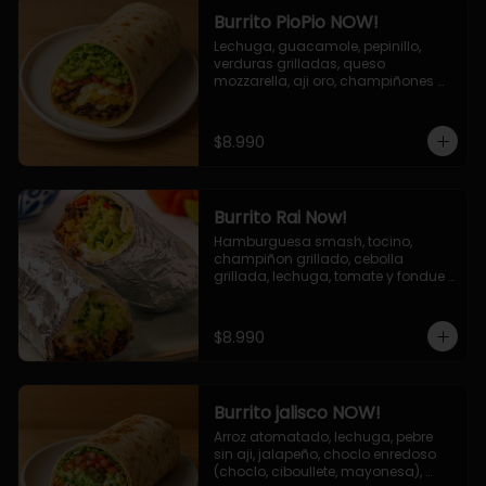
Burrito PioPio NOW!
Lechuga, guacamole, pepinillo, 
verduras grilladas, queso 
mozzarella, aji oro, champiñones 
grillados, salsa now.
$8.990
Burrito Rai Now!
Hamburguesa smash, tocino, 
champiñon grillado, cebolla 
grillada, lechuga, tomate y fondue 
de queso (mozarella y cheddar) y 
la deliciosa salsa now.
$8.990
Burrito jalisco NOW!
Arroz atomatado, lechuga, pebre 
sin aji, jalapeño, choclo enredoso 
(choclo, ciboullete, mayonesa), 