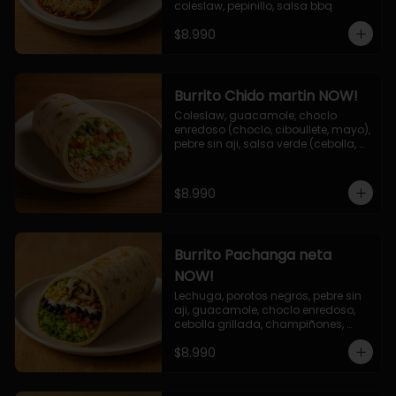
coleslaw, pepinillo, salsa bbq
$8.990
Burrito Chido martin NOW!
Coleslaw, guacamole, choclo 
enredoso (choclo, ciboullete, mayo), 
pebre sin aji, salsa verde (cebolla, 
cilantro, limon), jalapeño, queso 
mozzarella, salsa tari.
$8.990
Burrito Pachanga neta
NOW!
Lechuga, porotos negros, pebre sin 
aji, guacamole, choclo enredoso, 
cebolla grillada, champiñones, 
salsa mayo ajo.
$8.990