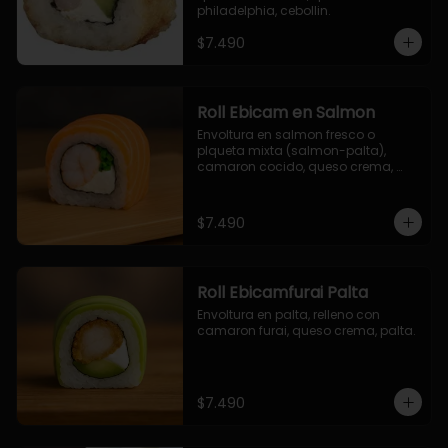
philadelphia, cebollin.
$7.490
Roll Ebicam en Salmon
Envoltura en salmon fresco o 
plqueta mixta (salmon-palta), 
camaron cocido, queso crema, 
cebollin.
$7.490
Roll Ebicamfurai Palta
Envoltura en palta, relleno con 
camaron furai, queso crema, palta.
$7.490