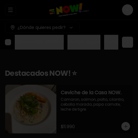
Abrir menu de navegación
Logi
¿Dónde quieres pedir?
Destacados NOW! ⭐
Mundo Japon
Mundo Méxic
Destacados NOW! ⭐
Ceviche de la Casa NOW.
Camaron, salmon, palta, cilantro, 
cebolla morada, papa camote, 
leche de tigre.
$11.990