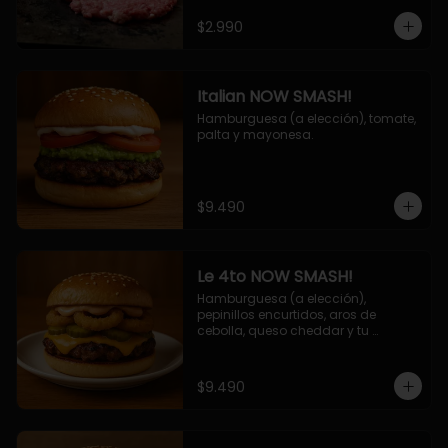
$2.990
Italian NOW SMASH!
Hamburguesa (a elección), tomate, 
palta y mayonesa.
$9.490
Le 4to NOW SMASH!
Hamburguesa (a elección), 
pepinillos encurtidos, aros de 
cebolla, queso cheddar y tu 
deliciosa salsa NOW!
$9.490