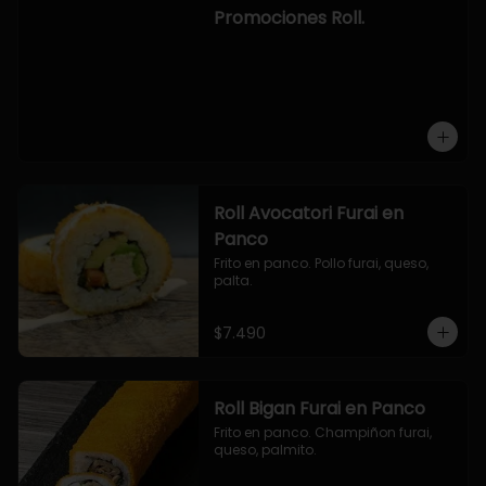
-hosomaki de camaron palta.

Promociones Roll.
OPCION2:

- pollo, queso, cebollin, envuelto en 
panco.

- camaron, queso, cebollin, 
envuelto en panco.

- palmito, pepino, queso, envuelto 
en ciboulette.

- salmon, queso, palta, envuelto en 
queso.

-hosomaki de camaron palta.
Roll Avocatori Furai en
Panco
Frito en panco. Pollo furai, queso, 
palta.
$7.490
Roll Bigan Furai en Panco
Frito en panco. Champiñon furai, 
queso, palmito.