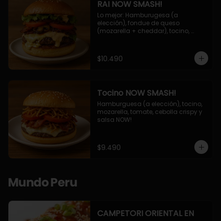
RAI NOW SMASH!
Lo mejor: Hamburugesa (a 
elección), fondue de queso 
(mozarella + cheddar), tocino, 
champiñon grillado, tomate, 
lechuga, cebolla grillada y salsa 
NOW!
$10.490
Tocino NOW SMASH!
Hamburguesa (a elección), tocino, 
mozarella, tomate, cebolla crispy y 
salsa NOW!
$9.490
Mundo Peru
CAMPETORI ORIENTAL EN