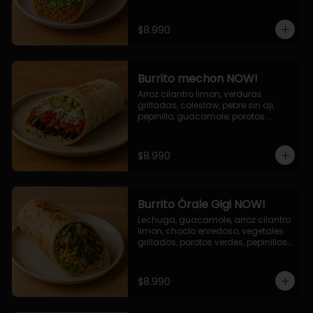
cebolla grillada, queso mozzarella, 
salsa tari.
$8.990
Burrito mechon NOW!
Arroz cilantro limon, verduras 
grilladas, coleslaw, pebre sin aji, 
pepinillo, guacamole, porotos 
negros, mayo ajo.
$8.990
Burrito Órale Gigi NOW!
Lechuga, guacamole, arroz cilantro 
limon, choclo enredoso, vegetales 
grillados, porotos verdes, pepinillos 
encurtidos, salsa de cilantro.
$8.990