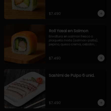
$7.490
Roll Yasai en Salmon
Envoltura en salmon fresco o 
plaqueta mixta (salmon-palta), 
pepino, queso crema, cebollin, 
palta.
$7.490
Sashimi de Pulpo 6 unid.
$7.490