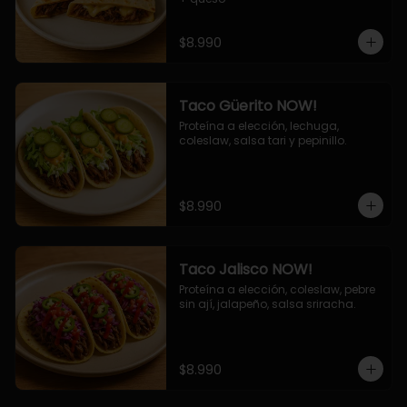
$8.990
Taco Güerito NOW!
Proteína a elección, lechuga, 
coleslaw, salsa tari y pepinillo.
$8.990
Taco Jalisco NOW!
Proteína a elección, coleslaw, pebre 
sin ají, jalapeño, salsa sriracha.
$8.990