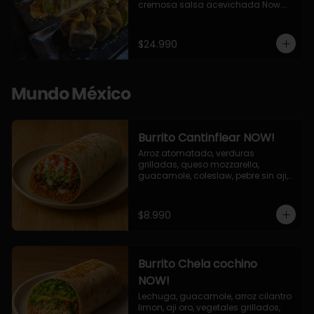
cremosa salsa acevichada Now.

10 Cortes envueltos en queso 
crema, relleno de pollo apanado y 
palta, cubierto con topping de 
$24.990
chimichurri de la casa flambeado.

10 Cortes rellenos de camaron 
apanado, palta, queso crema, 
bañado en deliciosa salsa tari, 
Mundo México
flambeada con toques de teriyaki y 
topping de furikake de salmón.
Burrito Cantinflear NOW!
Arroz atomatado, verduras 
grilladas, queso mozzarella, 
guacamole, coleslaw, pebre sin aji, 
salsa siracha (picante)
$8.990
Burrito Chela cochino
NOW!
Lechuga, guacamole, arroz cilantro 
limon, aji oro, vegetales grillados, 