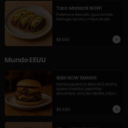
Taco Mariachi NOW!
Proteína a elección, guacamole, 
lechuga, aji oro y mayo de ajo.
$8.990
Mundo EEUU
Babi NOW SMASH!
Hamburguesa (a elección), tocino, 
queso cheddar, pepinillos 
encurtidos, aros de cebolla, salsa 
barbecue.
$9.490