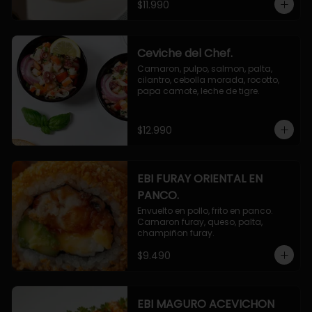
$11.990
Ceviche del Chef.
Camaron, pulpo, salmon, palta, 
cilantro, cebolla morada, rocotto, 
papa camote, leche de tigre.
$12.990
EBI FURAY ORIENTAL EN
PANCO.
Envuelto en pollo, frito en panco. 
Camaron furay, queso, palta, 
champiñon furay.
$9.490
EBI MAGURO ACEVICHON