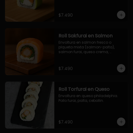
$7.490
Roll Sakfurai en Salmon
Envoltura en salmon fresco o 
plqueta mixta (salmon-palta), 
salmon furai, queso crema, 
cebollin.
$7.490
Roll Torfurai en Queso
Envoltura en queso philadelphia. 
Pollo furai, palta, cebollin.
$7.490