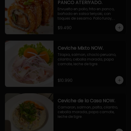
PANCO ATERIYADO.
Envuelto en pollo, frito en panco, 
bañado en salsa teriyaki, con 
toques de sesamo. Pollo furay, 
queso, champiñon furay, cebollin.
$9.490
Ceviche Mixto NOW.
Tilapia, salmon, choclo peruano, 
cilantro, cebolla morada, papa 
camote, leche de tigre.
$10.990
Ceviche de la Casa NOW.
Camaron, salmon, palta, cilantro, 
cebolla morada, papa camote, 
leche de tigre.