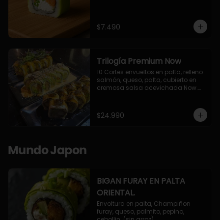
$7.490
Trilogía Premium Now
10 Cortes envueltos en palta, relleno 
salmón, queso, palta, cubierto en 
cremosa salsa acevichada Now.

10 Cortes envueltos en queso 
crema, relleno de pollo apanado y 
palta, cubierto con topping de 
$24.990
chimichurri de la casa flambeado.

10 Cortes rellenos de camaron 
apanado, palta, queso crema, 
bañado en deliciosa salsa tari, 
Mundo Japon
flambeada con toques de teriyaki y 
topping de furikake de salmón.
BIGAN FURAY EN PALTA
ORIENTAL.
Envoltura en palta, Champiñon 
furay, queso, palmito, pepino, 
cebollin. (sin arroz)