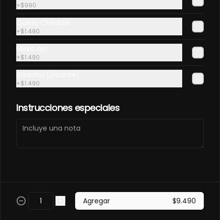
PANCO.
+
$990
Envuelto en pollo, frito en panco. 
Queso Cheddar
Camaron furay, queso, palta, 
+
$1.490
champiñon furay.
Mayo ajo
$9.490
+
$1.490
Sriracha (picante)
EBI MAGURO ACEVICHON
+
$1.490
EN PANCO.
Frito en panco, cubierto con atun 
Instrucciones especiales
fresco, salsa acevichada y toques 
de sachimi. Camaron cocido, 
queso, palmito.
$11.490
EBI SAKE FURAY
ACEVICHADO.
Envuelto en palta, cubierto con 
Agregar
$9.490
salmon fresco, salsa acevichada y 
toques de shichimi. Camaron furay, 
queso, cebollin.