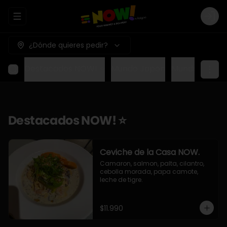
Abrir menu de navegación
Logi
¿Dónde quieres pedir?
Destacados NOW! ⭐
Mundo Japon
Mundo Méxic
Destacados NOW! ⭐
Ceviche de la Casa NOW.
Camaron, salmon, palta, cilantro, 
cebolla morada, papa camote, 
leche de tigre.
$11.990