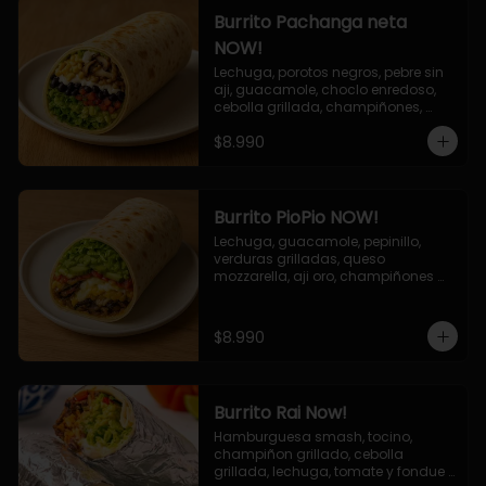
Burrito Pachanga neta
NOW!
Lechuga, porotos negros, pebre sin 
aji, guacamole, choclo enredoso, 
cebolla grillada, champiñones, 
salsa mayo ajo.
$8.990
Burrito PioPio NOW!
Lechuga, guacamole, pepinillo, 
verduras grilladas, queso 
mozzarella, aji oro, champiñones 
grillados, salsa now.
$8.990
Burrito Rai Now!
Hamburguesa smash, tocino, 
champiñon grillado, cebolla 
grillada, lechuga, tomate y fondue 