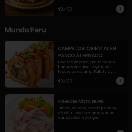
$9.490
Mundo Peru
CAMPETORI ORIENTAL EN
PANCO ATERIYADO.
Envuelto en pollo, frito en panco, 
bañado en salsa teriyaki, con 
toques de sesamo. Pollo furay, 
queso, champiñon furay, cebollin.
$9.490
Ceviche Mixto NOW.
Tilapia, salmon, choclo peruano, 
cilantro, cebolla morada, papa 
camote, leche de tigre.