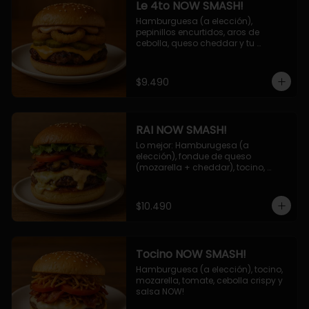
Le 4to NOW SMASH!
Hamburguesa (a elección), 
pepinillos encurtidos, aros de 
cebolla, queso cheddar y tu 
deliciosa salsa NOW!
$9.490
RAI NOW SMASH!
Lo mejor: Hamburugesa (a 
elección), fondue de queso 
(mozarella + cheddar), tocino, 
champiñon grillado, tomate, 
lechuga, cebolla grillada y salsa 
NOW!
$10.490
Tocino NOW SMASH!
Hamburguesa (a elección), tocino, 
mozarella, tomate, cebolla crispy y 
salsa NOW!