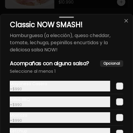
$10.990
Ceviche de la Casa NOW.
Classic NOW SMASH!
Camaron, salmon, palta, cilantro, 
cebolla morada, papa camote, 
Hamburguesa (a elección), queso cheddar,
leche de tigre.
tomate, lechuga, pepinillos encurtidos y la
deliciosa salsa NOW!
$11.990
Acompañas con alguna salsa?
Opcional
Seleccione al menos 1
Ceviche del Chef.
Camaron, pulpo, salmon, palta, 
Mayonesa Casera
cilantro, cebolla morada, rocotto, 
+
$990
papa camote, leche de tigre.
Salsa BBQ
+
$990
$12.990
Mostaza
+
$990
EBI FURAY ORIENTAL EN
Ketchup