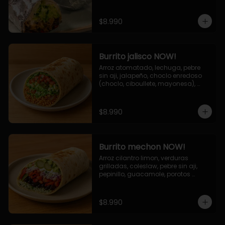
de queso (mozarella y cheddar) y 
la deliciosa salsa now.
$8.990
Burrito jalisco NOW!
Arroz atomatado, lechuga, pebre 
sin aji, jalapeño, choclo enredoso 
(choclo, ciboullete, mayonesa), 
cebolla grillada, queso mozzarella, 
salsa tari.
$8.990
Burrito mechon NOW!
Arroz cilantro limon, verduras 
grilladas, coleslaw, pebre sin aji, 
pepinillo, guacamole, porotos 
negros, mayo ajo.
$8.990