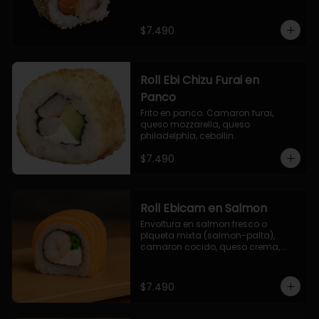
$7.490
Roll Ebi Chizu Furai en
Panco
Frito en panco. Camaron furai, 
queso mozzarella, queso 
philadelphia, cebollin.
$7.490
Roll Ebicam en Salmon
Envoltura en salmon fresco o 
plqueta mixta (salmon-palta), 
camaron cocido, queso crema, 
cebollin.
$7.490