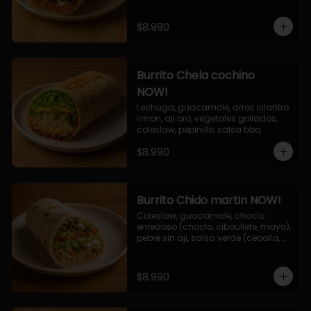
$8.990
Burrito Chela cochino
NOW!
Lechuga, guacamole, arroz cilantro 
limon, aji oro, vegetales grillados, 
coleslaw, pepinillo, salsa bbq
$8.990
Burrito Chido martin NOW!
Coleslaw, guacamole, choclo 
enredoso (choclo, ciboullete, mayo), 
pebre sin aji, salsa verde (cebolla, 
cilantro, limon), jalapeño, queso 
mozzarella, salsa tari.
$8.990