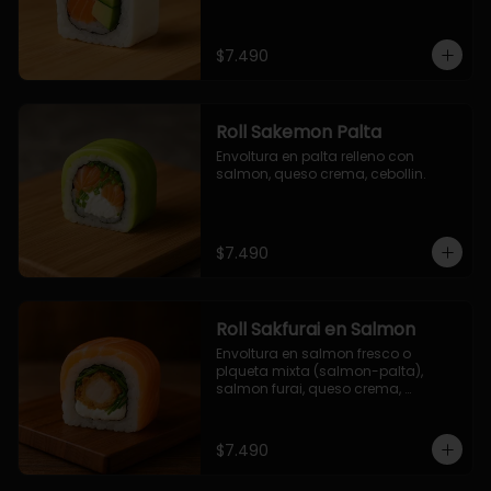
$7.490
Roll Sakemon Palta
Envoltura en palta relleno con 
salmon, queso crema, cebollin.
$7.490
Roll Sakfurai en Salmon
Envoltura en salmon fresco o 
plqueta mixta (salmon-palta), 
salmon furai, queso crema, 
cebollin.
$7.490