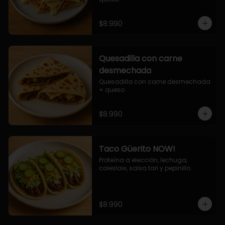
$8.990
Quesadilla con carne
desmechada
Quesadilla con carne desmechada 
+ queso
$8.990
Taco Güerito NOW!
Proteína a elección, lechuga, 
coleslaw, salsa tari y pepinillo.
$8.990