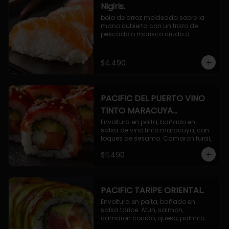
Nigiris.
bola de arroz moldeada sobre la 
mano cubierta con un trozo de 
pescado o marisco crudo o 
cocido.

3 unidades.
$4.490
PACIFIC DEL PUERTO VINO
TINTO MARACUYA
ORIENTAL.
Envoltura en palta, bañado en 
salsa de vino tinto maracuya, con 
toques de sesamo. Camaron furai, 
salmon, queso, pepino.
$11.490
PACIFIC TARIPE ORIENTAL.
Envoltura en palta, bañado en 
salsa taripe. Atun, salmon, 
camaron cocido, queso, palmito.