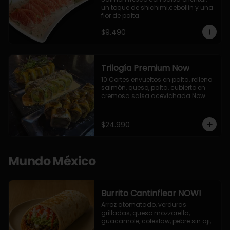
un toque de shichimi,cebollin y una 
flor de palta.
$9.490
Trilogía Premium Now
10 Cortes envueltos en palta, relleno 
salmón, queso, palta, cubierto en 
cremosa salsa acevichada Now.

10 Cortes envueltos en queso 
crema, relleno de pollo apanado y 
palta, cubierto con topping de 
$24.990
chimichurri de la casa flambeado.

10 Cortes rellenos de camaron 
apanado, palta, queso crema, 
bañado en deliciosa salsa tari, 
Mundo México
flambeada con toques de teriyaki y 
topping de furikake de salmón.
Burrito Cantinflear NOW!
Arroz atomatado, verduras 
grilladas, queso mozzarella, 
guacamole, coleslaw, pebre sin aji, 
salsa siracha (picante)