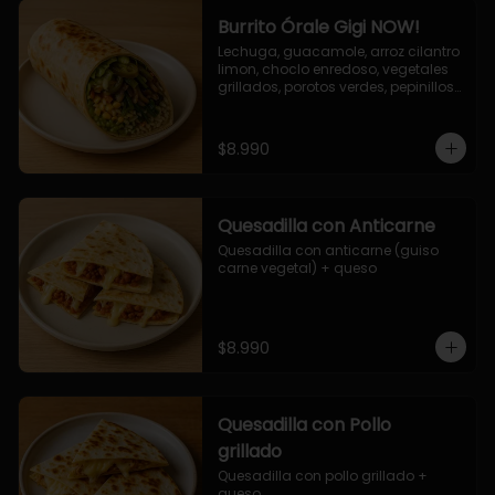
Burrito Órale Gigi NOW!
Lechuga, guacamole, arroz cilantro 
limon, choclo enredoso, vegetales 
grillados, porotos verdes, pepinillos 
encurtidos, salsa de cilantro.
$8.990
Quesadilla con Anticarne
Quesadilla con anticarne (guiso 
carne vegetal) + queso
$8.990
Quesadilla con Pollo
grillado
Quesadilla con pollo grillado + 
queso.