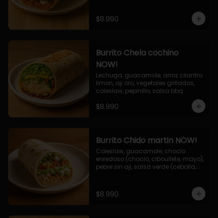
$8.990
Burrito Chela cochino
NOW!
Lechuga, guacamole, arroz cilantro 
limon, aji oro, vegetales grillados, 
coleslaw, pepinillo, salsa bbq
$8.990
Burrito Chido martin NOW!
Coleslaw, guacamole, choclo 
enredoso (choclo, ciboullete, mayo), 
pebre sin aji, salsa verde (cebolla, 
cilantro, limon), jalapeño, queso 
mozzarella, salsa tari.
$8.990