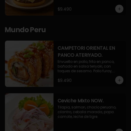
$9.490
Mundo Peru
CAMPETORI ORIENTAL EN
PANCO ATERIYADO.
Envuelto en pollo, frito en panco, 
bañado en salsa teriyaki, con 
toques de sesamo. Pollo furay, 
queso, champiñon furay, cebollin.
$9.490
Ceviche Mixto NOW.
Tilapia, salmon, choclo peruano, 
cilantro, cebolla morada, papa 
camote, leche de tigre.