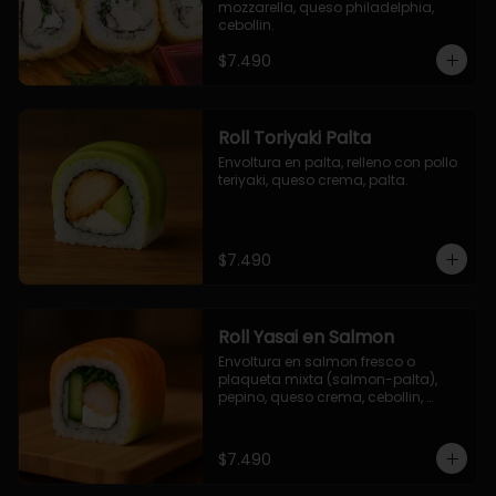
mozzarella, queso philadelphia, 
cebollin.
$7.490
Roll Toriyaki Palta
Envoltura en palta, relleno con pollo 
teriyaki, queso crema, palta.
$7.490
Roll Yasai en Salmon
Envoltura en salmon fresco o 
plaqueta mixta (salmon-palta), 
pepino, queso crema, cebollin, 
palta.
$7.490