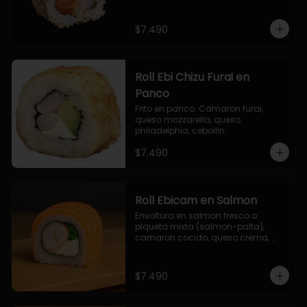
$7.490
Roll Ebi Chizu Furai en
Panco
Frito en panco. Camaron furai, 
queso mozzarella, queso 
philadelphia, cebollin.
$7.490
Roll Ebicam en Salmon
Envoltura en salmon fresco o 
plqueta mixta (salmon-palta), 
camaron cocido, queso crema, 
cebollin.
$7.490