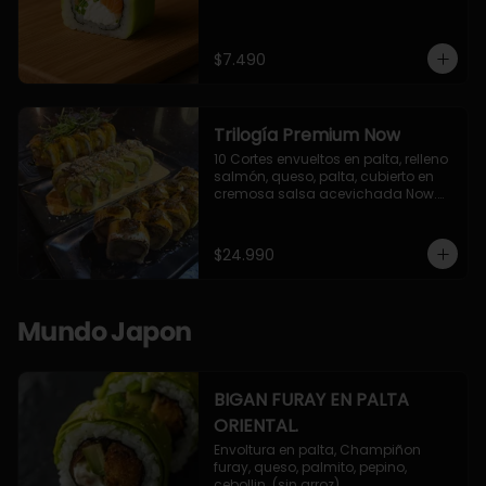
$7.490
Trilogía Premium Now
10 Cortes envueltos en palta, relleno 
salmón, queso, palta, cubierto en 
cremosa salsa acevichada Now.

10 Cortes envueltos en queso 
crema, relleno de pollo apanado y 
palta, cubierto con topping de 
$24.990
chimichurri de la casa flambeado.

10 Cortes rellenos de camaron 
apanado, palta, queso crema, 
bañado en deliciosa salsa tari, 
Mundo Japon
flambeada con toques de teriyaki y 
topping de furikake de salmón.
BIGAN FURAY EN PALTA
ORIENTAL.
Envoltura en palta, Champiñon 
furay, queso, palmito, pepino, 
cebollin. (sin arroz)