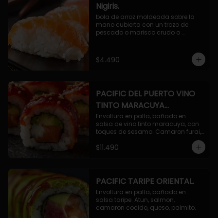
Nigiris.
bola de arroz moldeada sobre la 
mano cubierta con un trozo de 
pescado o marisco crudo o 
cocido.

3 unidades.
$4.490
PACIFIC DEL PUERTO VINO
TINTO MARACUYA
ORIENTAL.
Envoltura en palta, bañado en 
salsa de vino tinto maracuya, con 
toques de sesamo. Camaron furai, 
salmon, queso, pepino.
$11.490
PACIFIC TARIPE ORIENTAL.
Envoltura en palta, bañado en 
salsa taripe. Atun, salmon, 
camaron cocido, queso, palmito.