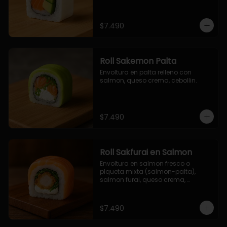
$7.490
Roll Sakemon Palta
Envoltura en palta relleno con 
salmon, queso crema, cebollin.
$7.490
Roll Sakfurai en Salmon
Envoltura en salmon fresco o 
plqueta mixta (salmon-palta), 
salmon furai, queso crema, 
cebollin.
$7.490