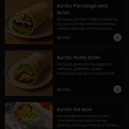
Burrito Pachanga neta
NOW!
Lechuga, porotos negros, pebre sin 
aji, guacamole, choclo enredoso, 
cebolla grillada, champiñones, 
salsa mayo ajo.
$8.990
Burrito PioPio NOW!
Lechuga, guacamole, pepinillo, 
verduras grilladas, queso 
mozzarella, aji oro, champiñones 
grillados, salsa now.
$8.990
Burrito Rai Now!
Hamburguesa smash, tocino, 
champiñon grillado, cebolla 
grillada, lechuga, tomate y fondue 