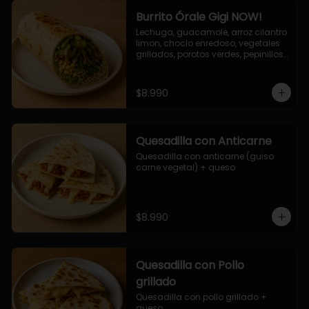
Burrito Órale Gigi NOW!
Lechuga, guacamole, arroz cilantro 
limon, choclo enredoso, vegetales 
grillados, porotos verdes, pepinillos 
encurtidos, salsa de cilantro.
$8.990
Quesadilla con Anticarne
Quesadilla con anticarne (guiso 
carne vegetal) + queso
$8.990
Quesadilla con Pollo
grillado
Quesadilla con pollo grillado + 
queso.