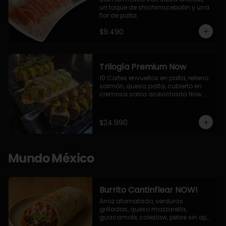
un toque de shichimi,cebollin y una 
flor de palta.
$9.490
Trilogía Premium Now
10 Cortes envueltos en palta, relleno 
salmón, queso, palta, cubierto en 
cremosa salsa acevichada Now.

10 Cortes envueltos en queso 
crema, relleno de pollo apanado y 
palta, cubierto con topping de 
$24.990
chimichurri de la casa flambeado.

10 Cortes rellenos de camaron 
apanado, palta, queso crema, 
bañado en deliciosa salsa tari, 
Mundo México
flambeada con toques de teriyaki y 
topping de furikake de salmón.
Burrito Cantinflear NOW!
Arroz atomatado, verduras 
grilladas, queso mozzarella, 
guacamole, coleslaw, pebre sin aji, 
salsa siracha (picante)