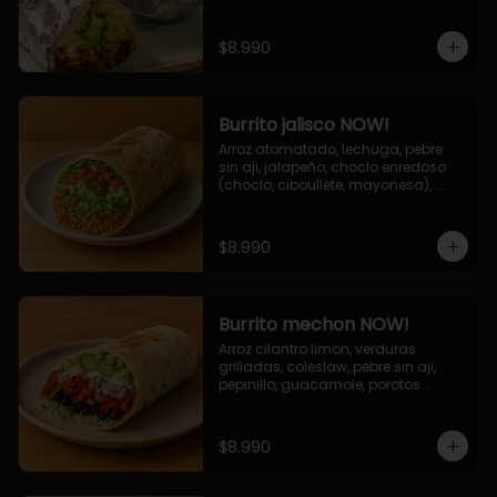
de queso (mozarella y cheddar) y 
la deliciosa salsa now.
$8.990
Burrito jalisco NOW!
Arroz atomatado, lechuga, pebre 
sin aji, jalapeño, choclo enredoso 
(choclo, ciboullete, mayonesa), 
cebolla grillada, queso mozzarella, 
salsa tari.
$8.990
Burrito mechon NOW!
Arroz cilantro limon, verduras 
grilladas, coleslaw, pebre sin aji, 
pepinillo, guacamole, porotos 
negros, mayo ajo.
$8.990