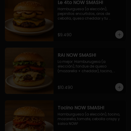
Le 4to NOW SMASH!
Hamburguesa (a elección), 
pepinillos encurtidos, aros de 
cebolla, queso cheddar y tu 
deliciosa salsa NOW!
$9.490
RAI NOW SMASH!
Lo mejor: Hamburugesa (a 
elección), fondue de queso 
(mozarella + cheddar), tocino, 
champiñon grillado, tomate, 
lechuga, cebolla grillada y salsa 
NOW!
$10.490
Tocino NOW SMASH!
Hamburguesa (a elección), tocino, 
mozarella, tomate, cebolla crispy y 
salsa NOW!