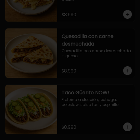
$8.990
Quesadilla con carne
desmechada
Quesadilla con carne desmechada 
+ queso
$8.990
Taco Güerito NOW!
Proteína a elección, lechuga, 
coleslaw, salsa tari y pepinillo.
$8.990