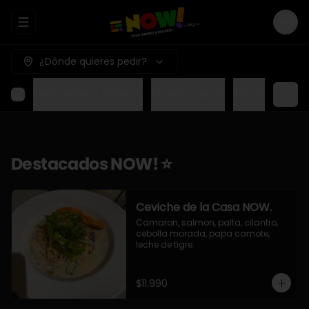
Abrir menu de navegación
Logi
¿Dónde quieres pedir?
Destacados NOW! ⭐
Mundo Japon
Mundo Méxic
Destacados NOW! ⭐
Ceviche de la Casa NOW.
Camaron, salmon, palta, cilantro, 
cebolla morada, papa camote, 
leche de tigre.
$11.990