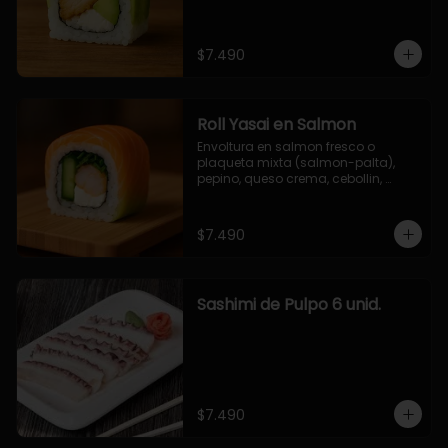
$7.490
Roll Yasai en Salmon
Envoltura en salmon fresco o 
plaqueta mixta (salmon-palta), 
pepino, queso crema, cebollin, 
palta.
$7.490
Sashimi de Pulpo 6 unid.
$7.490