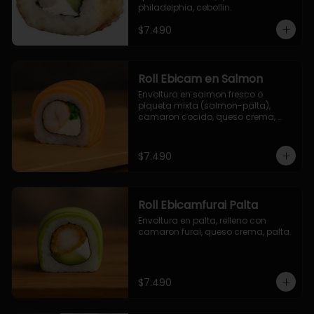
philadelphia, cebollin.
$7.490
Roll Ebicam en Salmon
Envoltura en salmon fresco o 
plqueta mixta (salmon-palta), 
camaron cocido, queso crema, 
cebollin.
$7.490
Roll Ebicamfurai Palta
Envoltura en palta, relleno con 
camaron furai, queso crema, palta.
$7.490