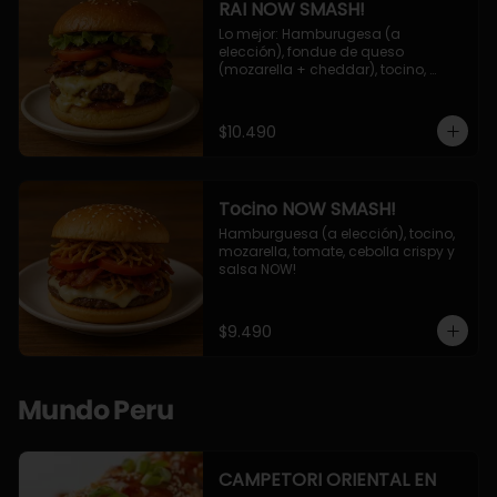
RAI NOW SMASH!
Lo mejor: Hamburugesa (a 
elección), fondue de queso 
(mozarella + cheddar), tocino, 
champiñon grillado, tomate, 
lechuga, cebolla grillada y salsa 
NOW!
$10.490
Tocino NOW SMASH!
Hamburguesa (a elección), tocino, 
mozarella, tomate, cebolla crispy y 
salsa NOW!
$9.490
Mundo Peru
CAMPETORI ORIENTAL EN