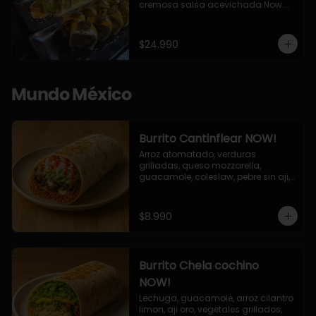
cremosa salsa acevichada Now.

10 Cortes envueltos en queso 
crema, relleno de pollo apanado y 
palta, cubierto con topping de 
$24.990
chimichurri de la casa flambeado.

10 Cortes rellenos de camaron 
apanado, palta, queso crema, 
bañado en deliciosa salsa tari, 
Mundo México
flambeada con toques de teriyaki y 
topping de furikake de salmón.
Burrito Cantinflear NOW!
Arroz atomatado, verduras 
grilladas, queso mozzarella, 
guacamole, coleslaw, pebre sin aji, 
salsa siracha (picante)
$8.990
Burrito Chela cochino
NOW!
Lechuga, guacamole, arroz cilantro 
limon, aji oro, vegetales grillados, 