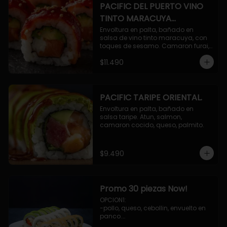
PACIFIC DEL PUERTO VINO
TINTO MARACUYA
ORIENTAL.
Envoltura en palta, bañado en 
salsa de vino tinto maracuya, con 
toques de sesamo. Camaron furai, 
salmon, queso, pepino.
$11.490
PACIFIC TARIPE ORIENTAL.
Envoltura en palta, bañado en 
salsa taripe. Atun, salmon, 
camaron cocido, queso, palmito.
$9.490
Promo 30 piezas Now!
OPCION1: 

-pollo, queso, cebollin, envuelto en 
panco.

-camaron, palta, envuelto en 