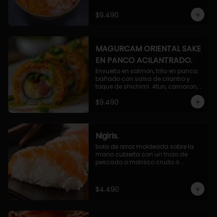
$9.490
MAGURCAM ORIENTAL SAKE
EN PANCO ACILANTRADO.
Envuelto en salmon, frito en panco, 
bañado con salsa de cilantro y 
toque de shichimi. Atun, camaron, 
queso, cebollin.
$9.490
Nigiris.
bola de arroz moldeada sobre la 
mano cubierta con un trozo de 
pescado o marisco crudo o 
cocido.

3 unidades.
$4.490