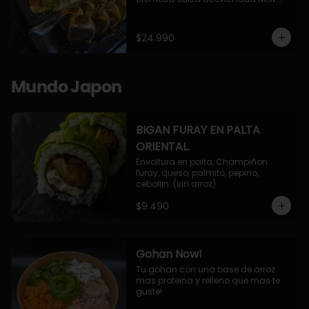
10 Cortes envueltos en queso 
crema, relleno de pollo apanado y 
palta, cubierto con topping de 
$24.990
chimichurri de la casa flambeado.

10 Cortes rellenos de camaron 
apanado, palta, queso crema, 
bañado en deliciosa salsa tari, 
Mundo Japon
flambeada con toques de teriyaki y 
topping de furikake de salmón.
BIGAN FURAY EN PALTA
ORIENTAL.
Envoltura en palta, Champiñon 
furay, queso, palmito, pepino, 
cebollin. (sin arroz)
$9.490
Gohan Now!
Tu gohan con una base de arroz 
mas proteina y relleno que mas te 
guste!