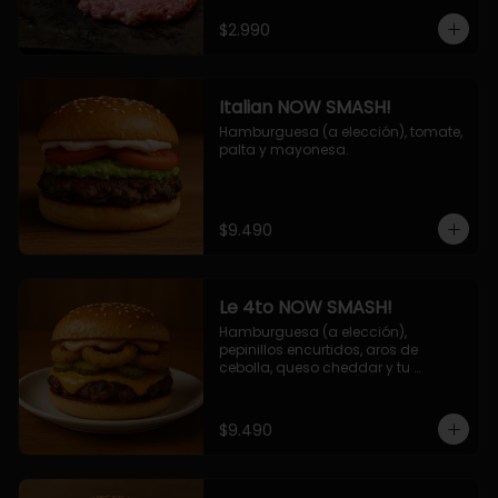
$2.990
Italian NOW SMASH!
Hamburguesa (a elección), tomate, 
palta y mayonesa.
$9.490
Le 4to NOW SMASH!
Hamburguesa (a elección), 
pepinillos encurtidos, aros de 
cebolla, queso cheddar y tu 
deliciosa salsa NOW!
$9.490