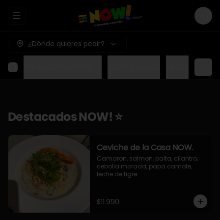
Abrir menu de navegación
Logi
¿Dónde quieres pedir?
Destacados NOW! ⭐
Mundo Japon
Mundo Méxic
Destacados NOW! ⭐
Ceviche de la Casa NOW.
Camaron, salmon, palta, cilantro, 
cebolla morada, papa camote, 
leche de tigre.
$11.990