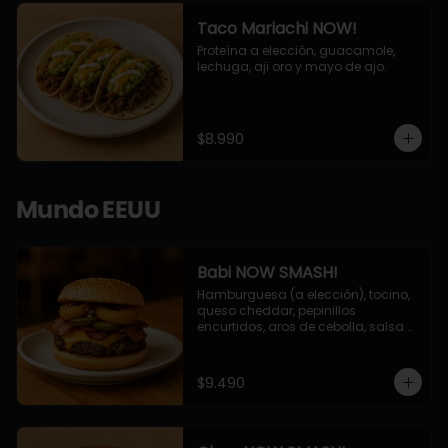
Taco Mariachi NOW!
Proteína a elección, guacamole, 
lechuga, aji oro y mayo de ajo.
$8.990
Mundo EEUU
Babi NOW SMASH!
Hamburguesa (a elección), tocino, 
queso cheddar, pepinillos 
encurtidos, aros de cebolla, salsa 
barbecue.
$9.490