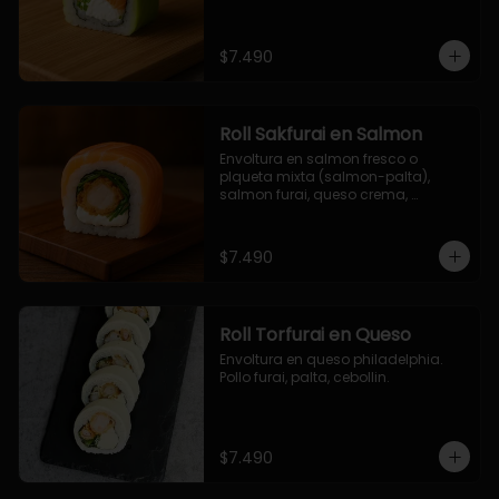
$7.490
Roll Sakfurai en Salmon
Envoltura en salmon fresco o 
plqueta mixta (salmon-palta), 
salmon furai, queso crema, 
cebollin.
$7.490
Roll Torfurai en Queso
Envoltura en queso philadelphia. 
Pollo furai, palta, cebollin.
$7.490