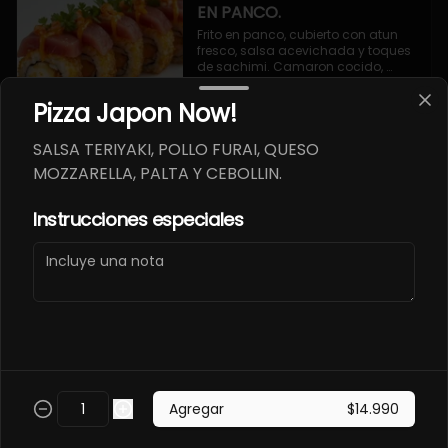
EN PANCO.
Frito en panco, cubierto con atun 
fresco, salsa acevichada y toques 
de sachimi. Camaron cocido, 
queso, palmito.
$11.490
Pizza Japon Now!
SALSA TERIYAKI, POLLO FURAI, QUESO
EBI SAKE FURAY
MOZZARELLA, PALTA Y CEBOLLIN.
ACEVICHADO.
Envuelto en palta, cubierto con 
Instrucciones especiales
salmon fresco, salsa acevichada y 
toques de shichimi. Camaron furay, 
queso, cebollin.
$11.490
EBI TAKO FURAY EN PANCO
ACEVICHADO.
Frito en panco, cubierto con pulpo y 
Agregar
$14.990
salsa acevichada, toques de 
shichimi. Camaron furay, queso, 
palmito.