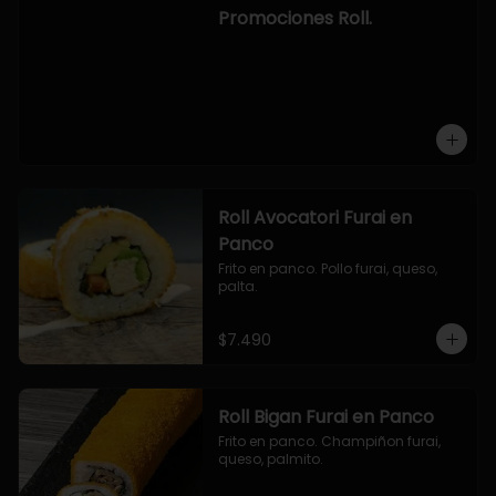
-hosomaki de camaron palta.

Promociones Roll.
OPCION2:

- pollo, queso, cebollin, envuelto en 
panco.

- camaron, queso, cebollin, 
envuelto en panco.

- palmito, pepino, queso, envuelto 
en ciboulette.

- salmon, queso, palta, envuelto en 
queso.

-hosomaki de camaron palta.
Roll Avocatori Furai en
Panco
Frito en panco. Pollo furai, queso, 
palta.
$7.490
Roll Bigan Furai en Panco
Frito en panco. Champiñon furai, 
queso, palmito.