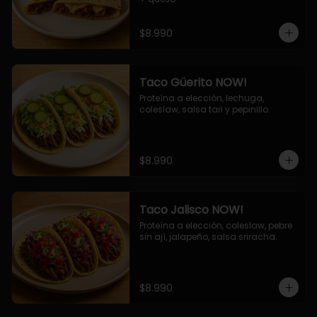
$8.990
Taco Güerito NOW!
Proteína a elección, lechuga, 
coleslaw, salsa tari y pepinillo.
$8.990
Taco Jalisco NOW!
Proteína a elección, coleslaw, pebre 
sin ají, jalapeño, salsa sriracha.
$8.990