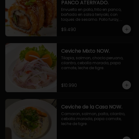
PANCO ATERIYADO.
Envuelto en pollo, frito en panco, 
bañado en salsa teriyaki, con 
toques de sesamo. Pollo furay, 
queso, champiñon furay, cebollin.
$9.490
Ceviche Mixto NOW.
Tilapia, salmon, choclo peruano, 
cilantro, cebolla morada, papa 
camote, leche de tigre.
$10.990
Ceviche de la Casa NOW.
Camaron, salmon, palta, cilantro, 
cebolla morada, papa camote, 
leche de tigre.