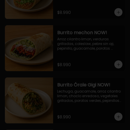
cebolla grillada, queso mozzarella, 
salsa tari.
$8.990
Burrito mechon NOW!
Arroz cilantro limon, verduras 
grilladas, coleslaw, pebre sin aji, 
pepinillo, guacamole, porotos 
negros, mayo ajo.
$8.990
Burrito Órale Gigi NOW!
Lechuga, guacamole, arroz cilantro 
limon, choclo enredoso, vegetales 
grillados, porotos verdes, pepinillos 
encurtidos, salsa de cilantro.
$8.990