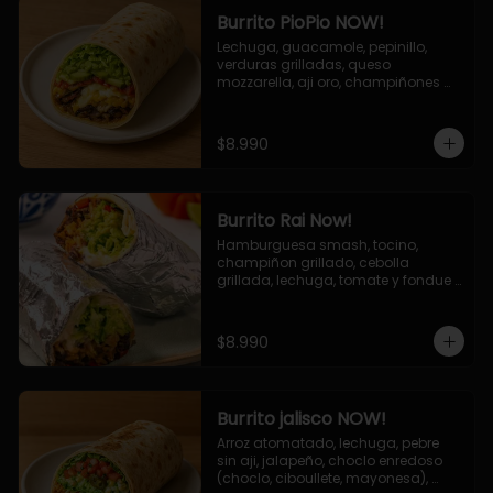
Burrito PioPio NOW!
Lechuga, guacamole, pepinillo, 
verduras grilladas, queso 
mozzarella, aji oro, champiñones 
grillados, salsa now.
$8.990
Burrito Rai Now!
Hamburguesa smash, tocino, 
champiñon grillado, cebolla 
grillada, lechuga, tomate y fondue 
de queso (mozarella y cheddar) y 
la deliciosa salsa now.
$8.990
Burrito jalisco NOW!
Arroz atomatado, lechuga, pebre 
sin aji, jalapeño, choclo enredoso 
(choclo, ciboullete, mayonesa), 