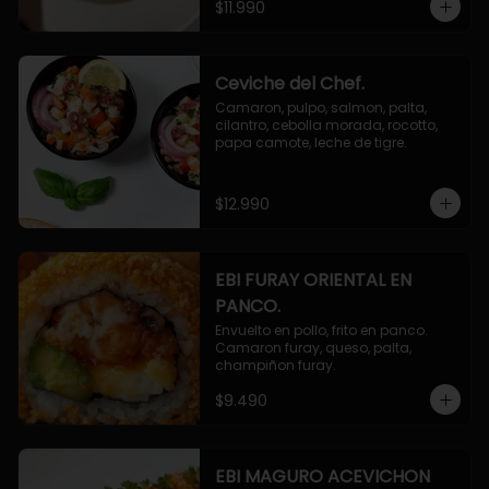
$11.990
Ceviche del Chef.
Camaron, pulpo, salmon, palta, 
cilantro, cebolla morada, rocotto, 
papa camote, leche de tigre.
$12.990
EBI FURAY ORIENTAL EN
PANCO.
Envuelto en pollo, frito en panco. 
Camaron furay, queso, palta, 
champiñon furay.
$9.490
EBI MAGURO ACEVICHON