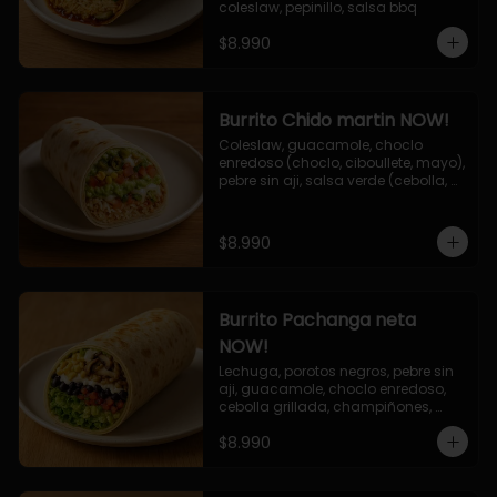
coleslaw, pepinillo, salsa bbq
$8.990
Burrito Chido martin NOW!
Coleslaw, guacamole, choclo 
enredoso (choclo, ciboullete, mayo), 
pebre sin aji, salsa verde (cebolla, 
cilantro, limon), jalapeño, queso 
mozzarella, salsa tari.
$8.990
Burrito Pachanga neta
NOW!
Lechuga, porotos negros, pebre sin 
aji, guacamole, choclo enredoso, 
cebolla grillada, champiñones, 
salsa mayo ajo.
$8.990