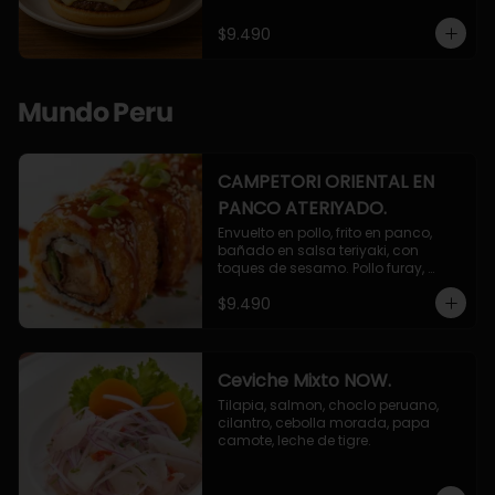
$9.490
Mundo Peru
CAMPETORI ORIENTAL EN
PANCO ATERIYADO.
Envuelto en pollo, frito en panco, 
bañado en salsa teriyaki, con 
toques de sesamo. Pollo furay, 
queso, champiñon furay, cebollin.
$9.490
Ceviche Mixto NOW.
Tilapia, salmon, choclo peruano, 
cilantro, cebolla morada, papa 
camote, leche de tigre.