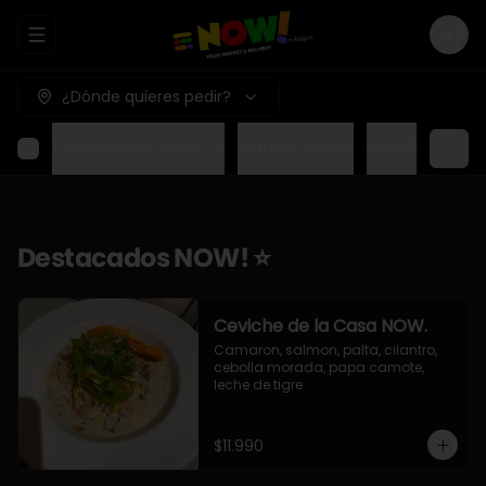
Abrir menu de navegación
Logi
¿Dónde quieres pedir?
Destacados NOW! ⭐
Mundo Japon
Mundo Méxic
Destacados NOW! ⭐
Ceviche de la Casa NOW.
Camaron, salmon, palta, cilantro, 
cebolla morada, papa camote, 
leche de tigre.
$11.990