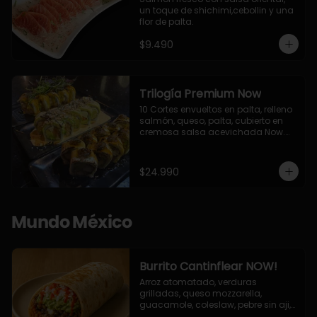
un toque de shichimi,cebollin y una 
flor de palta.
$9.490
Trilogía Premium Now
10 Cortes envueltos en palta, relleno 
salmón, queso, palta, cubierto en 
cremosa salsa acevichada Now.

10 Cortes envueltos en queso 
crema, relleno de pollo apanado y 
palta, cubierto con topping de 
$24.990
chimichurri de la casa flambeado.

10 Cortes rellenos de camaron 
apanado, palta, queso crema, 
bañado en deliciosa salsa tari, 
Mundo México
flambeada con toques de teriyaki y 
topping de furikake de salmón.
Burrito Cantinflear NOW!
Arroz atomatado, verduras 
grilladas, queso mozzarella, 
guacamole, coleslaw, pebre sin aji, 
salsa siracha (picante)