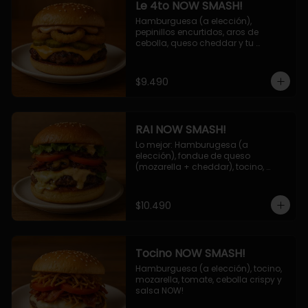
Le 4to NOW SMASH!
Hamburguesa (a elección), 
pepinillos encurtidos, aros de 
cebolla, queso cheddar y tu 
deliciosa salsa NOW!
$9.490
RAI NOW SMASH!
Lo mejor: Hamburugesa (a 
elección), fondue de queso 
(mozarella + cheddar), tocino, 
champiñon grillado, tomate, 
lechuga, cebolla grillada y salsa 
NOW!
$10.490
Tocino NOW SMASH!
Hamburguesa (a elección), tocino, 
mozarella, tomate, cebolla crispy y 
salsa NOW!