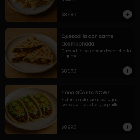
$8.990
Quesadilla con carne
desmechada
Quesadilla con carne desmechada 
+ queso
$8.990
Taco Güerito NOW!
Proteína a elección, lechuga, 
coleslaw, salsa tari y pepinillo.
$8.990