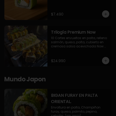
$7.490
Trilogía Premium Now
10 Cortes envueltos en palta, relleno 
salmón, queso, palta, cubierto en 
cremosa salsa acevichada Now.

10 Cortes envueltos en queso 
crema, relleno de pollo apanado y 
palta, cubierto con topping de 
$24.990
chimichurri de la casa flambeado.

10 Cortes rellenos de camaron 
apanado, palta, queso crema, 
bañado en deliciosa salsa tari, 
Mundo Japon
flambeada con toques de teriyaki y 
topping de furikake de salmón.
BIGAN FURAY EN PALTA
ORIENTAL.
Envoltura en palta, Champiñon 
furay, queso, palmito, pepino, 
cebollin. (sin arroz)