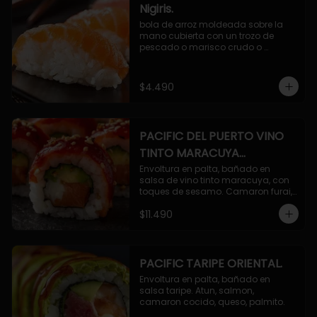
Nigiris.
bola de arroz moldeada sobre la 
mano cubierta con un trozo de 
pescado o marisco crudo o 
cocido.

3 unidades.
$4.490
PACIFIC DEL PUERTO VINO
TINTO MARACUYA
ORIENTAL.
Envoltura en palta, bañado en 
salsa de vino tinto maracuya, con 
toques de sesamo. Camaron furai, 
salmon, queso, pepino.
$11.490
PACIFIC TARIPE ORIENTAL.
Envoltura en palta, bañado en 
salsa taripe. Atun, salmon, 
camaron cocido, queso, palmito.