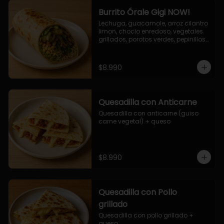
Burrito Órale Gigi NOW!
Lechuga, guacamole, arroz cilantro 
limon, choclo enredoso, vegetales 
grillados, porotos verdes, pepinillos 
encurtidos, salsa de cilantro.
$8.990
Quesadilla con Anticarne
Quesadilla con anticarne (guiso 
carne vegetal) + queso
$8.990
Quesadilla con Pollo
grillado
Quesadilla con pollo grillado + 
queso.