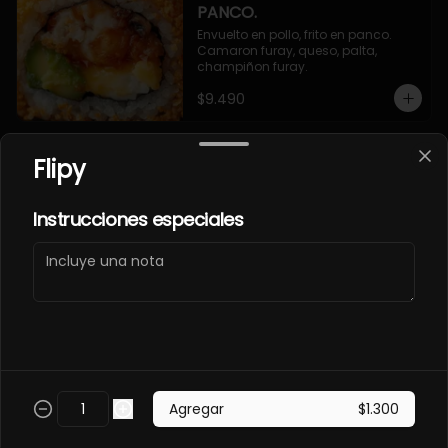
PANCO.
Envuelto en pollo, frito en panco. 
Camaron furay, queso, palta, 
champiñon furay.
$9.490
Flipy
EBI MAGURO ACEVICHON
EN PANCO.
Frito en panco, cubierto con atun 
Instrucciones especiales
fresco, salsa acevichada y toques 
de sachimi. Camaron cocido, 
queso, palmito.
$11.490
EBI SAKE FURAY
ACEVICHADO.
Envuelto en palta, cubierto con 
Agregar
$1.300
salmon fresco, salsa acevichada y 
toques de shichimi. Camaron furay, 
queso, cebollin.