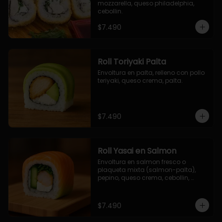
mozzarella, queso philadelphia, 
cebollin.
$7.490
Roll Toriyaki Palta
Envoltura en palta, relleno con pollo 
teriyaki, queso crema, palta.
$7.490
Roll Yasai en Salmon
Envoltura en salmon fresco o 
plaqueta mixta (salmon-palta), 
pepino, queso crema, cebollin, 
palta.
$7.490