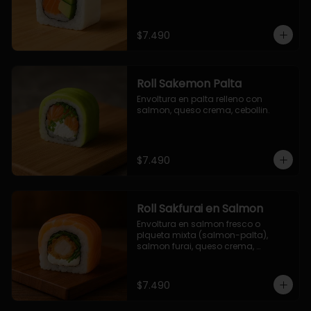
$7.490
Roll Sakemon Palta
Envoltura en palta relleno con 
salmon, queso crema, cebollin.
$7.490
Roll Sakfurai en Salmon
Envoltura en salmon fresco o 
plqueta mixta (salmon-palta), 
salmon furai, queso crema, 
cebollin.
$7.490