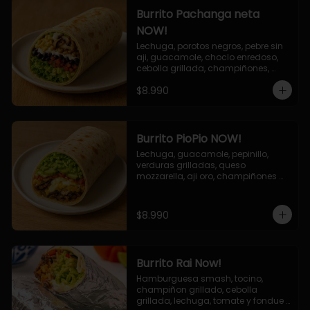
Burrito Pachanga neta
NOW!
Lechuga, porotos negros, pebre sin 
aji, guacamole, choclo enredoso, 
cebolla grillada, champiñones, 
salsa mayo ajo.
$8.990
Burrito PioPio NOW!
Lechuga, guacamole, pepinillo, 
verduras grilladas, queso 
mozzarella, aji oro, champiñones 
grillados, salsa now.
$8.990
Burrito Rai Now!
Hamburguesa smash, tocino, 
champiñon grillado, cebolla 
grillada, lechuga, tomate y fondue 