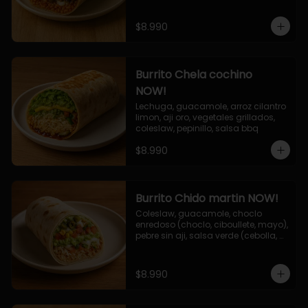
$8.990
Burrito Chela cochino
NOW!
Lechuga, guacamole, arroz cilantro 
limon, aji oro, vegetales grillados, 
coleslaw, pepinillo, salsa bbq
$8.990
Burrito Chido martin NOW!
Coleslaw, guacamole, choclo 
enredoso (choclo, ciboullete, mayo), 
pebre sin aji, salsa verde (cebolla, 
cilantro, limon), jalapeño, queso 
mozzarella, salsa tari.
$8.990