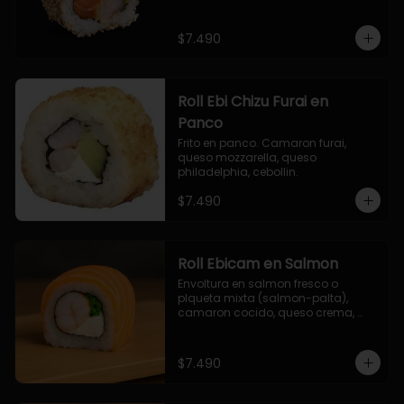
$7.490
Roll Ebi Chizu Furai en
Panco
Frito en panco. Camaron furai, 
queso mozzarella, queso 
philadelphia, cebollin.
$7.490
Roll Ebicam en Salmon
Envoltura en salmon fresco o 
plqueta mixta (salmon-palta), 
camaron cocido, queso crema, 
cebollin.
$7.490