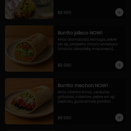
de queso (mozarella y cheddar) y 
la deliciosa salsa now.
$8.990
Burrito jalisco NOW!
Arroz atomatado, lechuga, pebre 
sin aji, jalapeño, choclo enredoso 
(choclo, ciboullete, mayonesa), 
cebolla grillada, queso mozzarella, 
salsa tari.
$8.990
Burrito mechon NOW!
Arroz cilantro limon, verduras 
grilladas, coleslaw, pebre sin aji, 
pepinillo, guacamole, porotos 
negros, mayo ajo.
$8.990