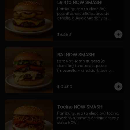
Le 4to NOW SMASH!
Hamburguesa (a elección), 
pepinillos encurtidos, aros de 
cebolla, queso cheddar y tu 
deliciosa salsa NOW!
$9.490
RAI NOW SMASH!
Lo mejor: Hamburugesa (a 
elección), fondue de queso 
(mozarella + cheddar), tocino, 
champiñon grillado, tomate, 
lechuga, cebolla grillada y salsa 
NOW!
$10.490
Tocino NOW SMASH!
Hamburguesa (a elección), tocino, 
mozarella, tomate, cebolla crispy y 
salsa NOW!