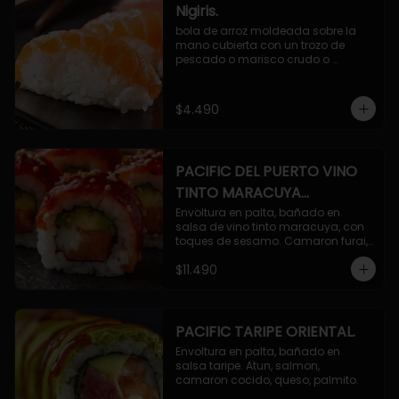
Nigiris.
bola de arroz moldeada sobre la 
mano cubierta con un trozo de 
pescado o marisco crudo o 
cocido.

3 unidades.
$4.490
PACIFIC DEL PUERTO VINO
TINTO MARACUYA
ORIENTAL.
Envoltura en palta, bañado en 
salsa de vino tinto maracuya, con 
toques de sesamo. Camaron furai, 
salmon, queso, pepino.
$11.490
PACIFIC TARIPE ORIENTAL.
Envoltura en palta, bañado en 
salsa taripe. Atun, salmon, 
camaron cocido, queso, palmito.