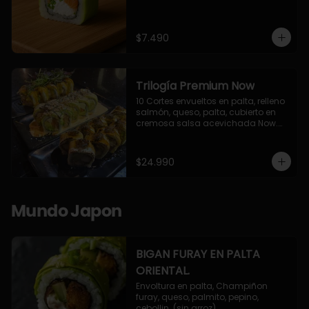
$7.490
Trilogía Premium Now
10 Cortes envueltos en palta, relleno 
salmón, queso, palta, cubierto en 
cremosa salsa acevichada Now.

10 Cortes envueltos en queso 
crema, relleno de pollo apanado y 
palta, cubierto con topping de 
$24.990
chimichurri de la casa flambeado.

10 Cortes rellenos de camaron 
apanado, palta, queso crema, 
bañado en deliciosa salsa tari, 
Mundo Japon
flambeada con toques de teriyaki y 
topping de furikake de salmón.
BIGAN FURAY EN PALTA
ORIENTAL.
Envoltura en palta, Champiñon 
furay, queso, palmito, pepino, 
cebollin. (sin arroz)