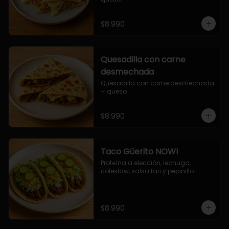
$8.990
Quesadilla con carne
desmechada
Quesadilla con carne desmechada 
+ queso
$8.990
Taco Güerito NOW!
Proteína a elección, lechuga, 
coleslaw, salsa tari y pepinillo.
$8.990