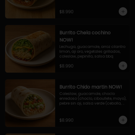
$8.990
Burrito Chela cochino
NOW!
Lechuga, guacamole, arroz cilantro 
limon, aji oro, vegetales grillados, 
coleslaw, pepinillo, salsa bbq
$8.990
Burrito Chido martin NOW!
Coleslaw, guacamole, choclo 
enredoso (choclo, ciboullete, mayo), 
pebre sin aji, salsa verde (cebolla, 
cilantro, limon), jalapeño, queso 
mozzarella, salsa tari.
$8.990