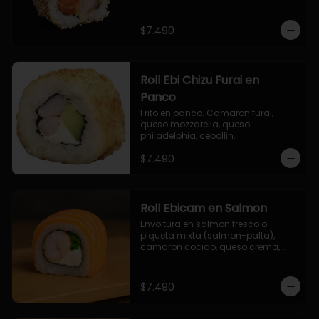
$7.490
Roll Ebi Chizu Furai en
Panco
Frito en panco. Camaron furai, 
queso mozzarella, queso 
philadelphia, cebollin.
$7.490
Roll Ebicam en Salmon
Envoltura en salmon fresco o 
plqueta mixta (salmon-palta), 
camaron cocido, queso crema, 
cebollin.
$7.490