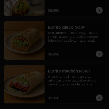
de queso (mozarella y cheddar) y 
la deliciosa salsa now.
$8.990
Burrito jalisco NOW!
Arroz atomatado, lechuga, pebre 
sin aji, jalapeño, choclo enredoso 
(choclo, ciboullete, mayonesa), 
cebolla grillada, queso mozzarella, 
salsa tari.
$8.990
Burrito mechon NOW!
Arroz cilantro limon, verduras 
grilladas, coleslaw, pebre sin aji, 
pepinillo, guacamole, porotos 
negros, mayo ajo.
$8.990