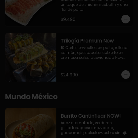
un toque de shichimi,cebollin y una 
flor de palta.
$9.490
Trilogía Premium Now
10 Cortes envueltos en palta, relleno 
salmón, queso, palta, cubierto en 
cremosa salsa acevichada Now.

10 Cortes envueltos en queso 
crema, relleno de pollo apanado y 
palta, cubierto con topping de 
$24.990
chimichurri de la casa flambeado.

10 Cortes rellenos de camaron 
apanado, palta, queso crema, 
bañado en deliciosa salsa tari, 
Mundo México
flambeada con toques de teriyaki y 
topping de furikake de salmón.
Burrito Cantinflear NOW!
Arroz atomatado, verduras 
grilladas, queso mozzarella, 
guacamole, coleslaw, pebre sin aji, 
salsa siracha (picante)