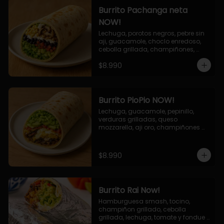
Burrito Pachanga neta
NOW!
Lechuga, porotos negros, pebre sin 
aji, guacamole, choclo enredoso, 
cebolla grillada, champiñones, 
salsa mayo ajo.
$8.990
Burrito PioPio NOW!
Lechuga, guacamole, pepinillo, 
verduras grilladas, queso 
mozzarella, aji oro, champiñones 
grillados, salsa now.
$8.990
Burrito Rai Now!
Hamburguesa smash, tocino, 
champiñon grillado, cebolla 
grillada, lechuga, tomate y fondue 