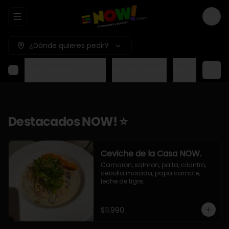
Abrir menu de navegación
Logi
¿Dónde quieres pedir?
Destacados NOW! ⭐
Mundo Japon
Mundo Méxic
Destacados NOW! ⭐
Ceviche de la Casa NOW.
Camaron, salmon, palta, cilantro, 
cebolla morada, papa camote, 
leche de tigre.
$11.990