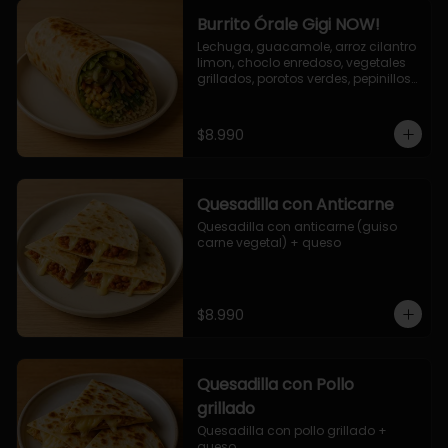
Burrito Órale Gigi NOW!
Lechuga, guacamole, arroz cilantro 
limon, choclo enredoso, vegetales 
grillados, porotos verdes, pepinillos 
encurtidos, salsa de cilantro.
$8.990
Quesadilla con Anticarne
Quesadilla con anticarne (guiso 
carne vegetal) + queso
$8.990
Quesadilla con Pollo
grillado
Quesadilla con pollo grillado + 
queso.