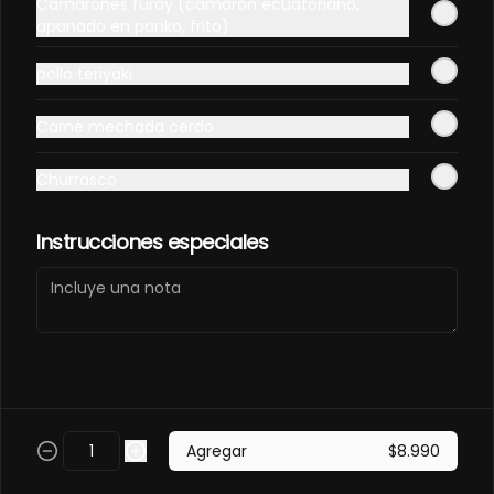
Camarones furay (camarón ecuatoriano,
PANCO.
apanado en panko, frito)
Envuelto en pollo, frito en panco. 
Camaron furay, queso, palta, 
pollo teriyaki
champiñon furay.
$9.490
Carne mechada cerdo
Churrasco
EBI MAGURO ACEVICHON
EN PANCO.
Frito en panco, cubierto con atun 
Instrucciones especiales
fresco, salsa acevichada y toques 
de sachimi. Camaron cocido, 
queso, palmito.
$11.490
EBI SAKE FURAY
ACEVICHADO.
Envuelto en palta, cubierto con 
Agregar
$8.990
salmon fresco, salsa acevichada y 
toques de shichimi. Camaron furay, 
queso, cebollin.