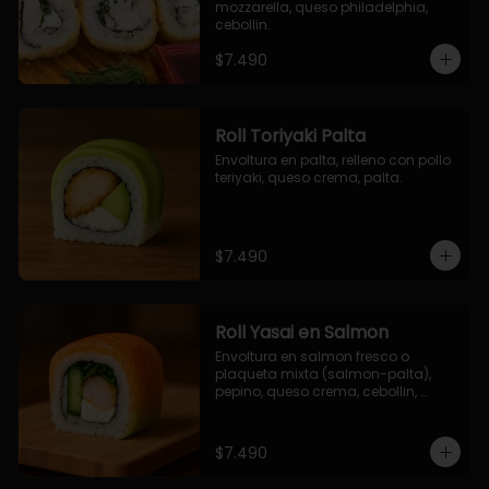
mozzarella, queso philadelphia, 
cebollin.
$7.490
Roll Toriyaki Palta
Envoltura en palta, relleno con pollo 
teriyaki, queso crema, palta.
$7.490
Roll Yasai en Salmon
Envoltura en salmon fresco o 
plaqueta mixta (salmon-palta), 
pepino, queso crema, cebollin, 
palta.
$7.490