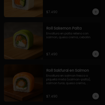
$7.490
Roll Sakemon Palta
Envoltura en palta relleno con 
salmon, queso crema, cebollin.
$7.490
Roll Sakfurai en Salmon
Envoltura en salmon fresco o 
plqueta mixta (salmon-palta), 
salmon furai, queso crema, 
cebollin.
$7.490