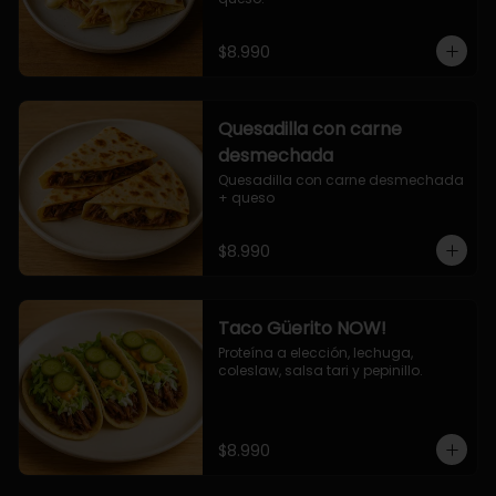
$8.990
Quesadilla con carne
desmechada
Quesadilla con carne desmechada 
+ queso
$8.990
Taco Güerito NOW!
Proteína a elección, lechuga, 
coleslaw, salsa tari y pepinillo.
$8.990