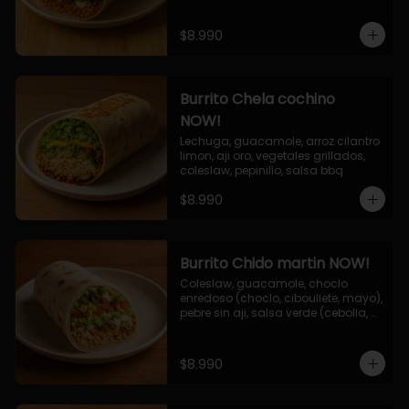
$8.990
Burrito Chela cochino
NOW!
Lechuga, guacamole, arroz cilantro 
limon, aji oro, vegetales grillados, 
coleslaw, pepinillo, salsa bbq
$8.990
Burrito Chido martin NOW!
Coleslaw, guacamole, choclo 
enredoso (choclo, ciboullete, mayo), 
pebre sin aji, salsa verde (cebolla, 
cilantro, limon), jalapeño, queso 
mozzarella, salsa tari.
$8.990