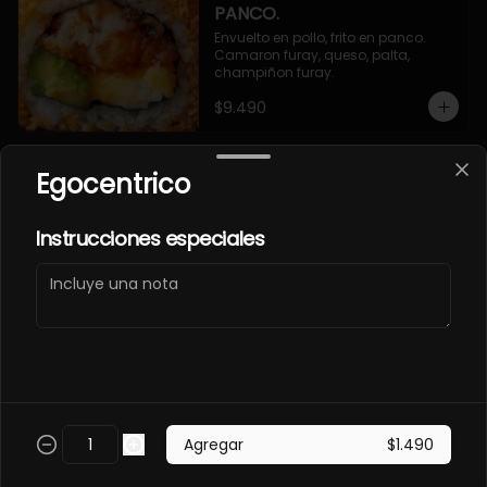
PANCO.
Envuelto en pollo, frito en panco. 
Camaron furay, queso, palta, 
champiñon furay.
$9.490
Egocentrico
EBI MAGURO ACEVICHON
EN PANCO.
Frito en panco, cubierto con atun 
Instrucciones especiales
fresco, salsa acevichada y toques 
de sachimi. Camaron cocido, 
queso, palmito.
$11.490
EBI SAKE FURAY
ACEVICHADO.
Envuelto en palta, cubierto con 
Agregar
$1.490
salmon fresco, salsa acevichada y 
toques de shichimi. Camaron furay, 
queso, cebollin.