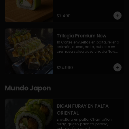
$7.490
Trilogía Premium Now
10 Cortes envueltos en palta, relleno 
salmón, queso, palta, cubierto en 
cremosa salsa acevichada Now.

10 Cortes envueltos en queso 
crema, relleno de pollo apanado y 
palta, cubierto con topping de 
$24.990
chimichurri de la casa flambeado.

10 Cortes rellenos de camaron 
apanado, palta, queso crema, 
bañado en deliciosa salsa tari, 
Mundo Japon
flambeada con toques de teriyaki y 
topping de furikake de salmón.
BIGAN FURAY EN PALTA
ORIENTAL.
Envoltura en palta, Champiñon 
furay, queso, palmito, pepino, 
cebollin. (sin arroz)