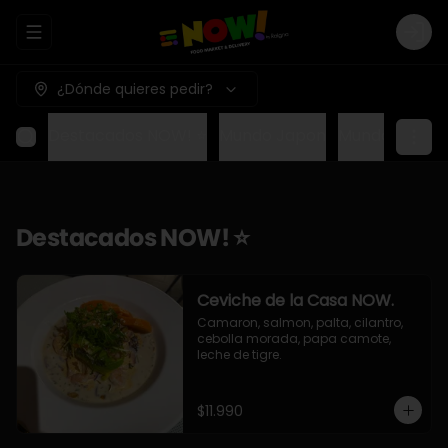
Abrir menu de navegación
Logi
¿Dónde quieres pedir?
Destacados NOW! ⭐
Mundo Japon
Mundo Méxic
Destacados NOW! ⭐
Ceviche de la Casa NOW.
Camaron, salmon, palta, cilantro, 
cebolla morada, papa camote, 
leche de tigre.
$11.990