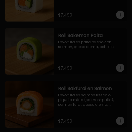
$7.490
Roll Sakemon Palta
Envoltura en palta relleno con 
salmon, queso crema, cebollin.
$7.490
Roll Sakfurai en Salmon
Envoltura en salmon fresco o 
plqueta mixta (salmon-palta), 
salmon furai, queso crema, 
cebollin.
$7.490