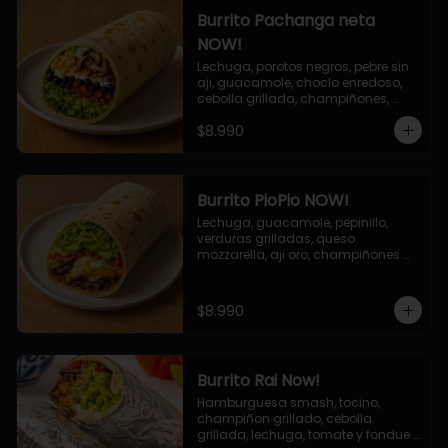
Burrito Pachanga neta
NOW!
Lechuga, porotos negros, pebre sin 
aji, guacamole, choclo enredoso, 
cebolla grillada, champiñones, 
salsa mayo ajo.
$8.990
Burrito PioPio NOW!
Lechuga, guacamole, pepinillo, 
verduras grilladas, queso 
mozzarella, aji oro, champiñones 
grillados, salsa now.
$8.990
Burrito Rai Now!
Hamburguesa smash, tocino, 
champiñon grillado, cebolla 
grillada, lechuga, tomate y fondue 