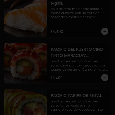
Nigiris.
bola de arroz moldeada sobre la 
mano cubierta con un trozo de 
pescado o marisco crudo o 
cocido.

3 unidades.
$4.490
PACIFIC DEL PUERTO VINO
TINTO MARACUYA
ORIENTAL.
Envoltura en palta, bañado en 
salsa de vino tinto maracuya, con 
toques de sesamo. Camaron furai, 
salmon, queso, pepino.
$11.490
PACIFIC TARIPE ORIENTAL.
Envoltura en palta, bañado en 
salsa taripe. Atun, salmon, 
camaron cocido, queso, palmito.