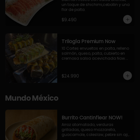
un toque de shichimi,cebollin y una 
flor de palta.
$9.490
Trilogía Premium Now
10 Cortes envueltos en palta, relleno 
salmón, queso, palta, cubierto en 
cremosa salsa acevichada Now.

10 Cortes envueltos en queso 
crema, relleno de pollo apanado y 
palta, cubierto con topping de 
$24.990
chimichurri de la casa flambeado.

10 Cortes rellenos de camaron 
apanado, palta, queso crema, 
bañado en deliciosa salsa tari, 
Mundo México
flambeada con toques de teriyaki y 
topping de furikake de salmón.
Burrito Cantinflear NOW!
Arroz atomatado, verduras 
grilladas, queso mozzarella, 
guacamole, coleslaw, pebre sin aji, 
salsa siracha (picante)