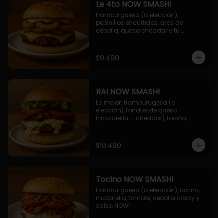
Le 4to NOW SMASH!
Hamburguesa (a elección), 
pepinillos encurtidos, aros de 
cebolla, queso cheddar y tu 
deliciosa salsa NOW!
$9.490
RAI NOW SMASH!
Lo mejor: Hamburugesa (a 
elección), fondue de queso 
(mozarella + cheddar), tocino, 
champiñon grillado, tomate, 
lechuga, cebolla grillada y salsa 
NOW!
$10.490
Tocino NOW SMASH!
Hamburguesa (a elección), tocino, 
mozarella, tomate, cebolla crispy y 
salsa NOW!