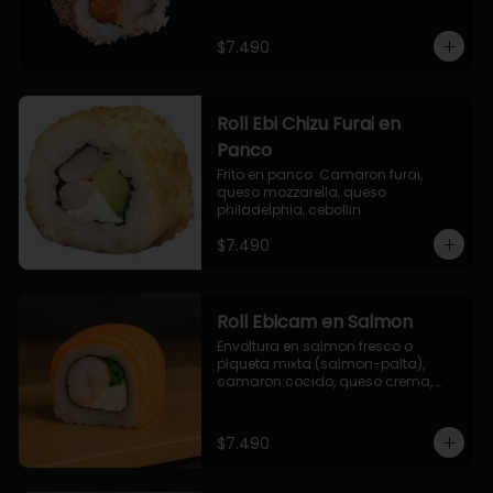
$7.490
Roll Ebi Chizu Furai en
Panco
Frito en panco. Camaron furai, 
queso mozzarella, queso 
philadelphia, cebollin.
$7.490
Roll Ebicam en Salmon
Envoltura en salmon fresco o 
plqueta mixta (salmon-palta), 
camaron cocido, queso crema, 
cebollin.
$7.490