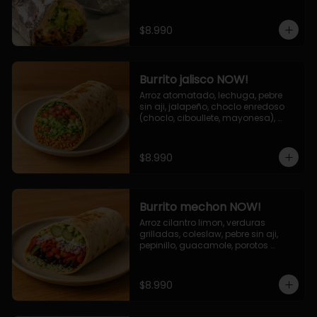
de queso (mozarella y cheddar) y 
la deliciosa salsa now.
$8.990
Burrito jalisco NOW!
Arroz atomatado, lechuga, pebre 
sin aji, jalapeño, choclo enredoso 
(choclo, ciboullete, mayonesa), 
cebolla grillada, queso mozzarella, 
salsa tari.
$8.990
Burrito mechon NOW!
Arroz cilantro limon, verduras 
grilladas, coleslaw, pebre sin aji, 
pepinillo, guacamole, porotos 
negros, mayo ajo.
$8.990