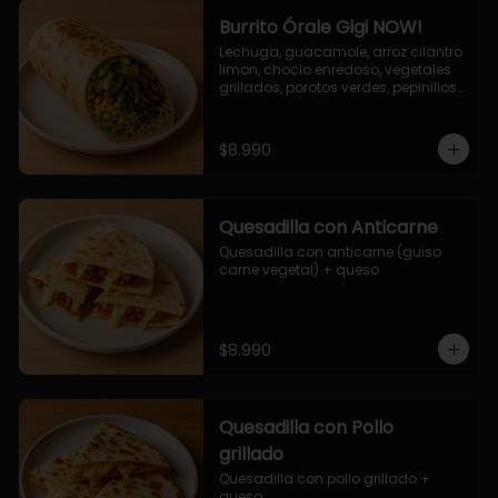
Burrito Órale Gigi NOW!
Lechuga, guacamole, arroz cilantro 
limon, choclo enredoso, vegetales 
grillados, porotos verdes, pepinillos 
encurtidos, salsa de cilantro.
$8.990
Quesadilla con Anticarne
Quesadilla con anticarne (guiso 
carne vegetal) + queso
$8.990
Quesadilla con Pollo
grillado
Quesadilla con pollo grillado + 
queso.