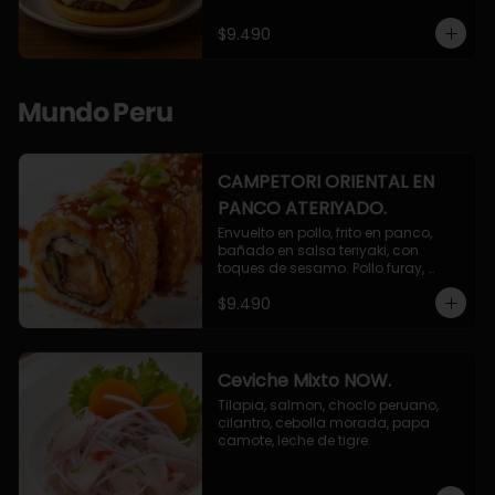
$9.490
Mundo Peru
CAMPETORI ORIENTAL EN
PANCO ATERIYADO.
Envuelto en pollo, frito en panco, 
bañado en salsa teriyaki, con 
toques de sesamo. Pollo furay, 
queso, champiñon furay, cebollin.
$9.490
Ceviche Mixto NOW.
Tilapia, salmon, choclo peruano, 
cilantro, cebolla morada, papa 
camote, leche de tigre.