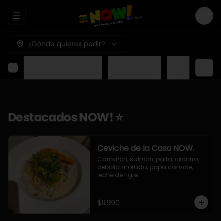
Abrir menu de navegación
Logi
¿Dónde quieres pedir?
Destacados NOW! ⭐
Mundo Japon
Mundo Méxic
Destacados NOW! ⭐
Ceviche de la Casa NOW.
Camaron, salmon, palta, cilantro, 
cebolla morada, papa camote, 
leche de tigre.
$11.990