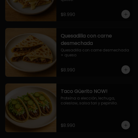
$8.990
Quesadilla con carne
desmechada
Quesadilla con carne desmechada 
+ queso
$8.990
Taco Güerito NOW!
Proteína a elección, lechuga, 
coleslaw, salsa tari y pepinillo.
$8.990