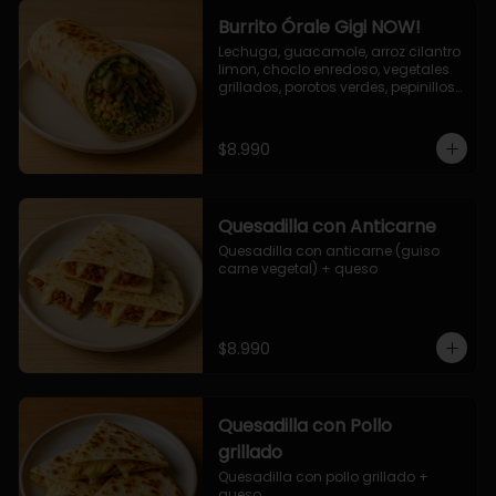
Burrito Órale Gigi NOW!
Lechuga, guacamole, arroz cilantro 
limon, choclo enredoso, vegetales 
grillados, porotos verdes, pepinillos 
encurtidos, salsa de cilantro.
$8.990
Quesadilla con Anticarne
Quesadilla con anticarne (guiso 
carne vegetal) + queso
$8.990
Quesadilla con Pollo
grillado
Quesadilla con pollo grillado + 
queso.