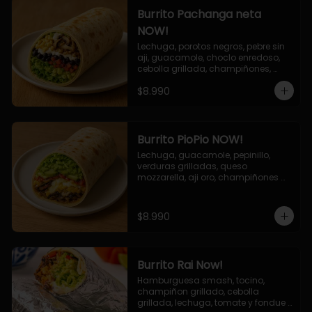
Burrito Pachanga neta
NOW!
Lechuga, porotos negros, pebre sin 
aji, guacamole, choclo enredoso, 
cebolla grillada, champiñones, 
salsa mayo ajo.
$8.990
Burrito PioPio NOW!
Lechuga, guacamole, pepinillo, 
verduras grilladas, queso 
mozzarella, aji oro, champiñones 
grillados, salsa now.
$8.990
Burrito Rai Now!
Hamburguesa smash, tocino, 
champiñon grillado, cebolla 
grillada, lechuga, tomate y fondue 