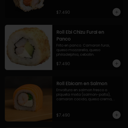
$7.490
Roll Ebi Chizu Furai en
Panco
Frito en panco. Camaron furai, 
queso mozzarella, queso 
philadelphia, cebollin.
$7.490
Roll Ebicam en Salmon
Envoltura en salmon fresco o 
plqueta mixta (salmon-palta), 
camaron cocido, queso crema, 
cebollin.
$7.490