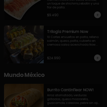
un toque de shichimi,cebollin y una 
flor de palta.
$9.490
Trilogía Premium Now
10 Cortes envueltos en palta, relleno 
salmón, queso, palta, cubierto en 
cremosa salsa acevichada Now.

10 Cortes envueltos en queso 
crema, relleno de pollo apanado y 
palta, cubierto con topping de 
$24.990
chimichurri de la casa flambeado.

10 Cortes rellenos de camaron 
apanado, palta, queso crema, 
bañado en deliciosa salsa tari, 
Mundo México
flambeada con toques de teriyaki y 
topping de furikake de salmón.
Burrito Cantinflear NOW!
Arroz atomatado, verduras 
grilladas, queso mozzarella, 
guacamole, coleslaw, pebre sin aji, 
salsa siracha (picante)