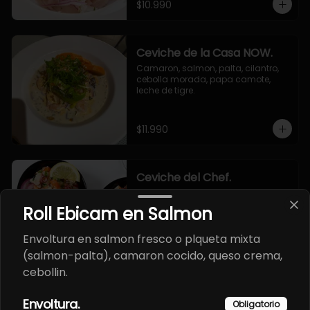
$10.990
Ceviche de la Casa NOW.
Camaron, salmon, palta, cilantro, 
cebolla morada, papa camote, 
leche de tigre.
$11.990
Ceviche del Chef.
Camaron, pulpo, salmon, palta, 
cilantro, cebolla morada, rocotto, 
Roll Ebicam en Salmon
papa camote, leche de tigre.
Envoltura en salmon fresco o plqueta mixta
$12.990
(salmon-palta), camaron cocido, queso crema,
cebollin.
EBI FURAY ORIENTAL EN
Envoltura.
Obligatorio