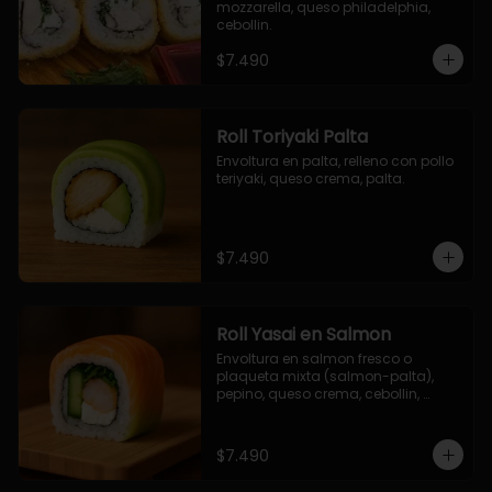
mozzarella, queso philadelphia, 
cebollin.
$7.490
Roll Toriyaki Palta
Envoltura en palta, relleno con pollo 
teriyaki, queso crema, palta.
$7.490
Roll Yasai en Salmon
Envoltura en salmon fresco o 
plaqueta mixta (salmon-palta), 
pepino, queso crema, cebollin, 
palta.
$7.490