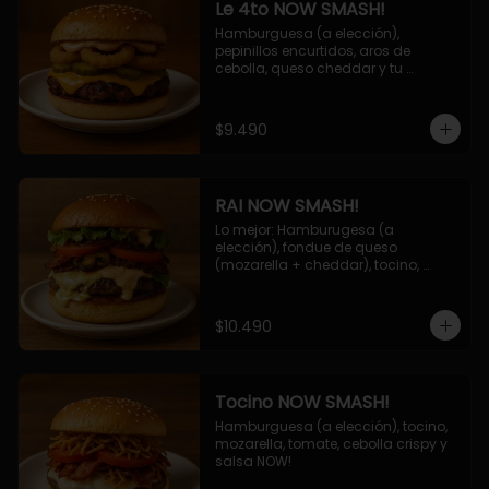
Le 4to NOW SMASH!
Hamburguesa (a elección), 
pepinillos encurtidos, aros de 
cebolla, queso cheddar y tu 
deliciosa salsa NOW!
$9.490
RAI NOW SMASH!
Lo mejor: Hamburugesa (a 
elección), fondue de queso 
(mozarella + cheddar), tocino, 
champiñon grillado, tomate, 
lechuga, cebolla grillada y salsa 
NOW!
$10.490
Tocino NOW SMASH!
Hamburguesa (a elección), tocino, 
mozarella, tomate, cebolla crispy y 
salsa NOW!