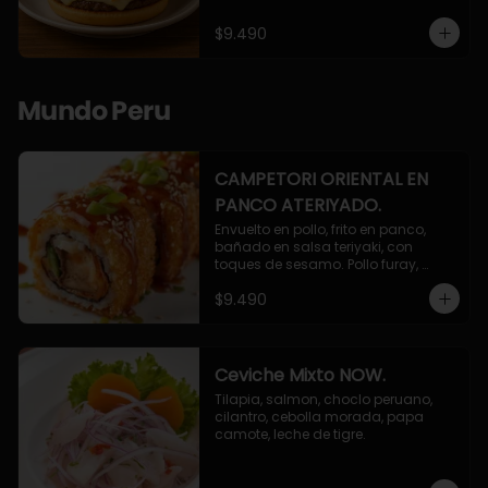
$9.490
Mundo Peru
CAMPETORI ORIENTAL EN
PANCO ATERIYADO.
Envuelto en pollo, frito en panco, 
bañado en salsa teriyaki, con 
toques de sesamo. Pollo furay, 
queso, champiñon furay, cebollin.
$9.490
Ceviche Mixto NOW.
Tilapia, salmon, choclo peruano, 
cilantro, cebolla morada, papa 
camote, leche de tigre.