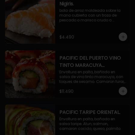
Nigiris.
bola de arroz moldeada sobre la 
mano cubierta con un trozo de 
pescado o marisco crudo o 
cocido.

3 unidades.
$4.490
PACIFIC DEL PUERTO VINO
TINTO MARACUYA
ORIENTAL.
Envoltura en palta, bañado en 
salsa de vino tinto maracuya, con 
toques de sesamo. Camaron furai, 
salmon, queso, pepino.
$11.490
PACIFIC TARIPE ORIENTAL.
Envoltura en palta, bañado en 
salsa taripe. Atun, salmon, 
camaron cocido, queso, palmito.