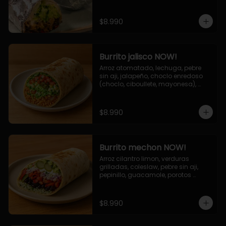
de queso (mozarella y cheddar) y 
la deliciosa salsa now.
$8.990
Burrito jalisco NOW!
Arroz atomatado, lechuga, pebre 
sin aji, jalapeño, choclo enredoso 
(choclo, ciboullete, mayonesa), 
cebolla grillada, queso mozzarella, 
salsa tari.
$8.990
Burrito mechon NOW!
Arroz cilantro limon, verduras 
grilladas, coleslaw, pebre sin aji, 
pepinillo, guacamole, porotos 
negros, mayo ajo.
$8.990