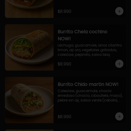
$8.990
Burrito Chela cochino
NOW!
Lechuga, guacamole, arroz cilantro 
limon, aji oro, vegetales grillados, 
coleslaw, pepinillo, salsa bbq
$8.990
Burrito Chido martin NOW!
Coleslaw, guacamole, choclo 
enredoso (choclo, ciboullete, mayo), 
pebre sin aji, salsa verde (cebolla, 
cilantro, limon), jalapeño, queso 
mozzarella, salsa tari.
$8.990