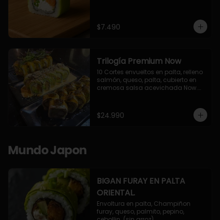
$7.490
Trilogía Premium Now
10 Cortes envueltos en palta, relleno 
salmón, queso, palta, cubierto en 
cremosa salsa acevichada Now.

10 Cortes envueltos en queso 
crema, relleno de pollo apanado y 
palta, cubierto con topping de 
$24.990
chimichurri de la casa flambeado.

10 Cortes rellenos de camaron 
apanado, palta, queso crema, 
bañado en deliciosa salsa tari, 
Mundo Japon
flambeada con toques de teriyaki y 
topping de furikake de salmón.
BIGAN FURAY EN PALTA
ORIENTAL.
Envoltura en palta, Champiñon 
furay, queso, palmito, pepino, 
cebollin. (sin arroz)