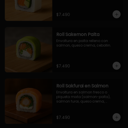
$7.490
Roll Sakemon Palta
Envoltura en palta relleno con 
salmon, queso crema, cebollin.
$7.490
Roll Sakfurai en Salmon
Envoltura en salmon fresco o 
plqueta mixta (salmon-palta), 
salmon furai, queso crema, 
cebollin.
$7.490