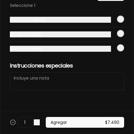
PANCO.
Seleccione 1
Envuelto en pollo, frito en panco. 
Camaron furay, queso, palta, 
Envoltura Salmon.
champiñon furay.
$9.490
Envoltura Mixto.
Envoltura Palta.
EBI MAGURO ACEVICHON
EN PANCO.
Frito en panco, cubierto con atun 
Instrucciones especiales
fresco, salsa acevichada y toques 
de sachimi. Camaron cocido, 
queso, palmito.
$11.490
EBI SAKE FURAY
ACEVICHADO.
Envuelto en palta, cubierto con 
Agregar
$7.490
salmon fresco, salsa acevichada y 
toques de shichimi. Camaron furay, 
queso, cebollin.